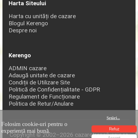
Harta Siteului
Harta cu unități de cazare
Blogul Kerengo
Despre noi
Kerengo
ADMIN cazare
Adaugă unitate de cazare
Condiții de Utilizare Site
Politică de Confidențialitate - GDPR
Regulament de Funcționare
Politica de Retur/Anulare
Setări
...
Folosim cookie-uri pentru o
Refuz
experiență mai bună.
Copyright © 2002–2026 cazaretransilvania.ro
Accept