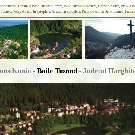
numente, Turism la Baile Tusnad, Cazare, Baile Tusnad descriere, Oferte turistice, Plaja la Ba
e Tusnad, Voiaj, Atractii in apropiere, Asezari in apropiere, Partii de schi la Baile Tusnad, Part
ansilvania -
Baile Tusnad
- Judetul Harghit