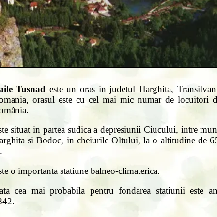
aile Tusnad
este un oras in judetul Harghita, Transilvani
omania, orasul este cu cel mai mic numar de locuitori d
omânia.
te situat in partea sudica a depresiunii Ciucului, intre mun
rghita si Bodoc, in cheiurile Oltului, la o altitudine de 
.
te o importanta statiune balneo-climaterica.
ata cea mai probabila pentru fondarea statiunii este an
842.