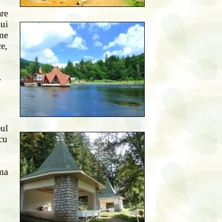
re
ui
me
ce,
.
eul
cu
ma