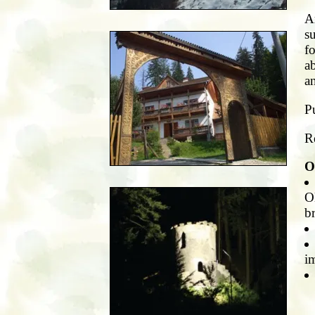
A
s
f
ab
an
P
Re
O
O
br
i