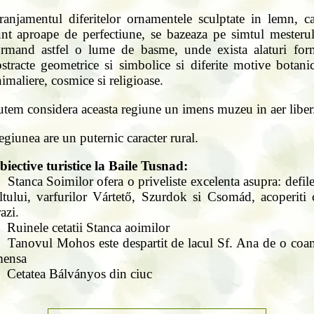
ranjamentul diferitelor ornamentele sculptate in lemn, ca
unt aproape de perfectiune, se bazeaza pe simtul mesterul
ormand astfel o lume de basme, unde exista alaturi for
stracte geometrice si simbolice si diferite motive botani
imaliere, cosmice si religioase.
utem considera aceasta regiune un imens muzeu in aer liber
giunea are un puternic caracter rural.
biective turistice la Baile Tusnad:
Stanca Soimilor ofera o priveliste excelenta asupra: defil
ltului, varfurilor Vártető, Szurdok si Csomád, acoperiti 
azi.
Ruinele cetatii Stanca aoimilor
Tanovul Mohos este despartit de lacul Sf. Ana de o coa
mensa
Cetatea Bálványos din ciuc