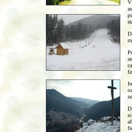
V
as
p
st
D
ma
Po
ae
ca
fa
In
o
s
D
s
a
fi