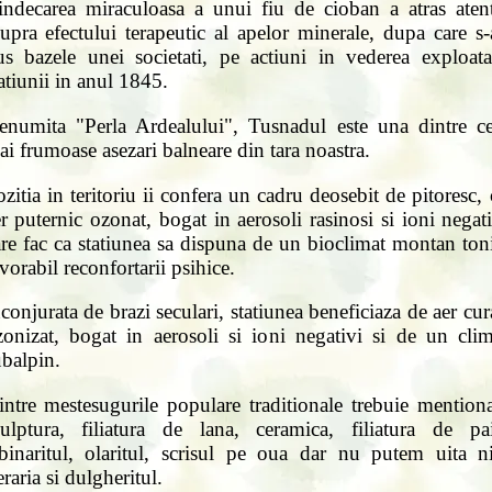
indecarea miraculoasa a unui fiu de cioban a atras atent
upra efectului terapeutic al apelor minerale, dupa care s
us bazele unei societati, pe actiuni in vederea exploatar
atiunii in anul 1845.
enumita "Perla Ardealului", Tusnadul este una dintre ce
i frumoase asezari balneare din tara noastra.
zitia in teritoriu ii confera un cadru deosebit de pitoresc,
r puternic ozonat, bogat in aerosoli rasinosi si ioni negat
re fac ca statiunea sa dispuna de un bioclimat montan ton
vorabil reconfortarii psihice.
conjurata de brazi seculari, statiunea beneficiaza de aer cur
zonizat, bogat in aerosoli si ioni negativi si de un clim
ubalpin.
intre mestesugurile populare traditionale trebuie mentiona
culptura, filiatura de lana, ceramica, filiatura de pai
lbinaritul, olaritul, scrisul pe oua dar nu putem uita ni
eraria si dulgheritul.