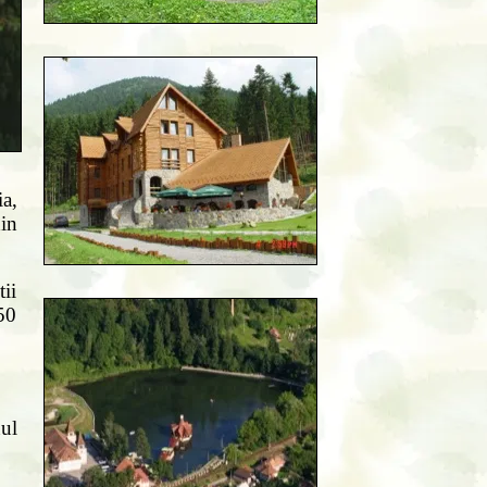
a,
in
tii
650
ul