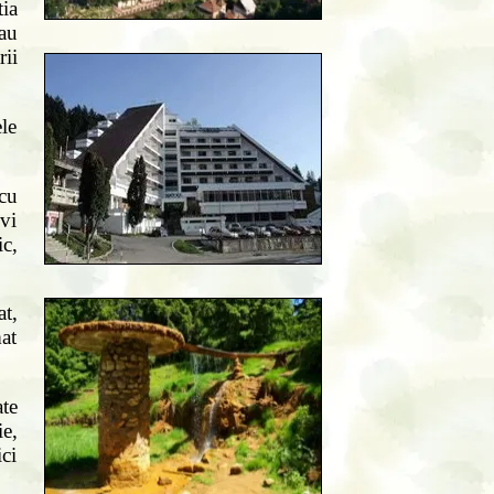
ia
-au
ii
le
 cu
ivi
ic,
at,
at
te
e,
ci