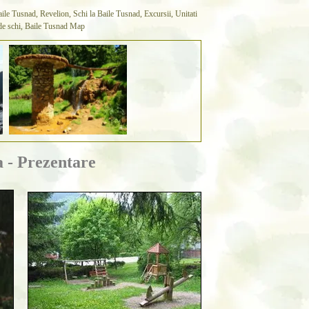
ile Tusnad, Revelion, Schi la Baile Tusnad, Excursii, Unitati
ie de schi, Baile Tusnad Map
a - Prezentare