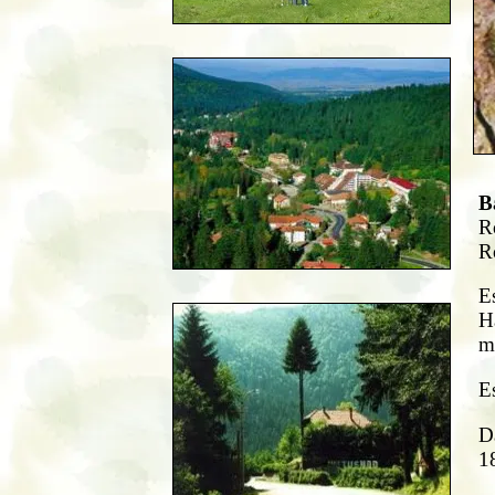
B
R
R
Es
Ha
m
Es
D
1