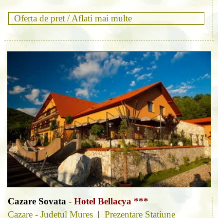
Oferta de pret /
Aflati mai multe
Cazare Sovata
-
Hotel Bellacya ***
Cazare - Judetul Mures
|
Prezentare Stațiune