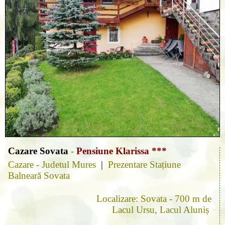
Cazare Sovata
-
Pensiune Klarissa ***
Cazare - Judetul Mures
|
Prezentare Stațiune
Balneară Sovata
Localizare: Sovata - 700 m de
Lacul Ursu, Lacul Aluniș