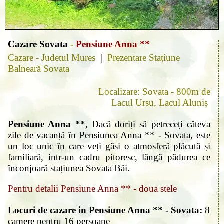
Cazare Sovata
-
Pensiune Anna **
Cazare - Judetul Mures
|
Prezentare Stațiune
Balneară Sovata
Localizare: Sovata - 800m de
Lacul Ursu, Lacul Aluniș
Pensiune Anna **
, Dacă doriți să petreceți câteva
zile de vacanță în Pensiunea Anna ** - Sovata, este
un loc unic în care veți găsi o atmosferă plăcută și
familiară, intr-un cadru pitoresc, lângă pădurea ce
înconjoară stațiunea Sovata Băi.
Pentru detalii Pensiune Anna ** - doua stele
Locuri de cazare in Pensiune Anna ** - Sovata:
8
camere pentru 16 persoane