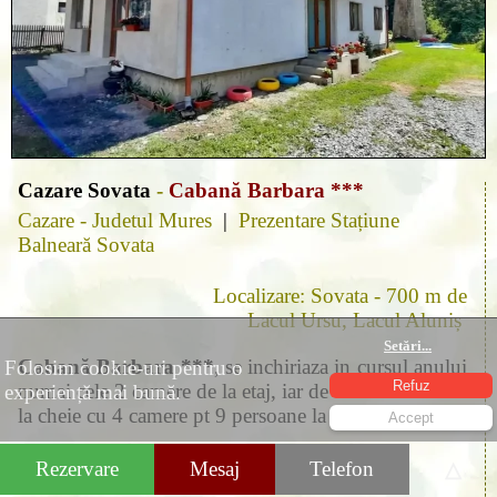
Cazare Sovata
-
Cabană Barbara ***
Cazare - Judetul Mures
|
Prezentare Stațiune
Balneară Sovata
Localizare: Sovata - 700 m de
Lacul Ursu, Lacul Aluniș
Setări
...
Cabană Barbara ***
, se inchiriaza in cursul anului
Folosim cookie-uri pentru o
Refuz
numai cele 2 camere de la etaj, iar de revelion ca casa
experiență mai bună.
la cheie cu 4 camere pt 9 persoane la Sovata.
Accept
Pentru detalii Cabană Barbara *** - trei stele
Rezervare
Mesaj
Telefon
△