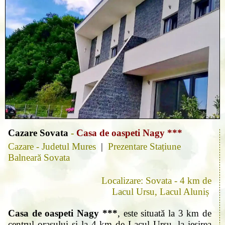
Cazare Sovata
-
Casa de oaspeti Nagy ***
Cazare - Judetul Mures
|
Prezentare Stațiune
Balneară Sovata
Localizare: Sovata - 4 km de
Lacul Ursu, Lacul Aluniș
Casa de oaspeti Nagy ***
, este situată la 3 km de
centrul orașului și la 4 km de Lacul Ursu, la ieșirea