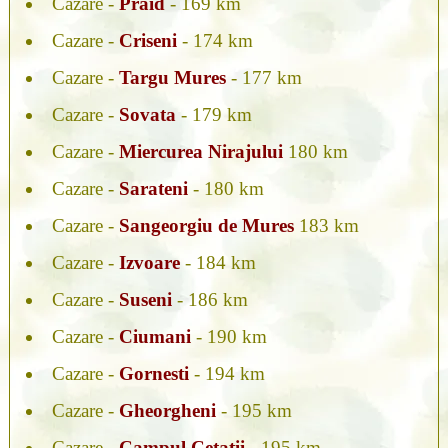
Cazare -
Praid
- 169 km
Cazare -
Criseni
- 174 km
Cazare -
Targu Mures
- 177 km
Cazare -
Sovata
- 179 km
Cazare -
Miercurea Nirajului
180 km
Cazare -
Sarateni
- 180 km
Cazare -
Sangeorgiu de Mures
183 km
Cazare -
Izvoare
- 184 km
Cazare -
Suseni
- 186 km
Cazare -
Ciumani
- 190 km
Cazare -
Gornesti
- 194 km
Cazare -
Gheorgheni
- 195 km
Cazare -
Campul Cetatii
- 195 km