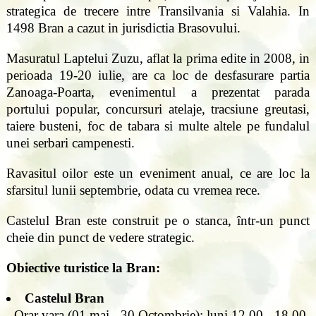
strategica de trecere intre Transilvania si Valahia. In
1498 Bran a cazut in jurisdictia Brasovului.
Masuratul Laptelui Zuzu, aflat la prima edite in 2008, in
perioada 19-20 iulie, are ca loc de desfasurare partia
Zanoaga-Poarta, evenimentul a prezentat parada
portului popular, concursuri atelaje, tracsiune greutasi,
taiere busteni, foc de tabara si multe altele pe fundalul
unei serbari campenesti.
Ravasitul oilor este un eveniment anual, ce are loc la
sfarsitul lunii septembrie, odata cu vremea rece.
Castelul Bran este construit pe o stanca, într-un punct
cheie din punct de vedere strategic.
Obiective turistice la Bran:
Castelul Bran
- Orar vara (01 mai - 30 Octombrie): luni 12.00 - 18.00,