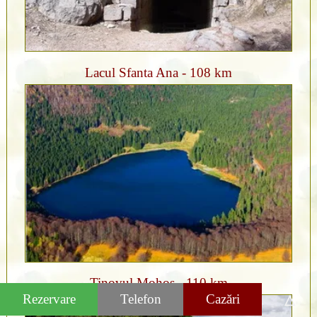
Lacul Sfanta Ana - 108 km
Tinovul Mohos - 110 km
Rezervare
Telefon
Cazări
△