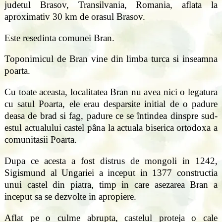
judetul Brasov, Transilvania, Romania, aflata la
aproximativ 30 km de orasul Brasov.
Este resedinta comunei Bran.
Toponimicul de Bran vine din limba turca si inseamna
poarta.
Cu toate aceasta, localitatea Bran nu avea nici o legatura
cu satul Poarta, ele erau desparsite initial de o padure
deasa de brad si fag, padure ce se întindea dinspre sud-
estul actualului castel pâna la actuala biserica ortodoxa a
comunitasii Poarta.
Dupa ce acesta a fost distrus de mongoli in 1242,
Sigismund al Ungariei a inceput in 1377 constructia
unui castel din piatra, timp in care asezarea Bran a
inceput sa se dezvolte in apropiere.
Aflat pe o culme abrupta, castelul proteja o cale