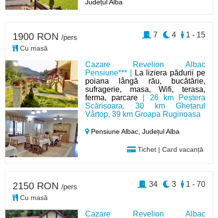
Județul Alba
7
4
1 - 15
1900 RON
/pers
Cu masă
Cazare Revelion Albac
Pensiune*** |
La liziera pădurii pe
poiana lângă rău, bucătărie,
sufragerie, masa, Wifi, terasa,
ferma, parcare
| 26 km Peștera
Scărișoara, 30 km Ghețarul
Vârtop, 39 km Groapa Ruginoasa
Pensiune Albac,
Județul Alba
Tichet | Card vacanță
34
3
1 - 70
2150 RON
/pers
Cu masă
Cazare Revelion Albac