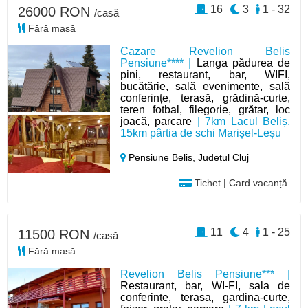
16
3
1 - 32
26000 RON
/casă
Fără masă
Cazare Revelion Belis
Pensiune**** |
Langa pădurea de
pini, restaurant, bar, WIFI,
bucătărie, sală evenimente, sală
conferințe, terasă, grădină-curte,
teren fotbal, filegorie, grătar, loc
joacă, parcare
| 7km Lacul Beliș,
15km pârtia de schi Marișel-Leșu
Pensiune Beliș,
Județul Cluj
Tichet | Card vacanță
11
4
1 - 25
11500 RON
/casă
Fără masă
Revelion Belis Pensiune*** |
Restaurant, bar, WI-FI, sala de
conferinte, terasa, gardina-curte,