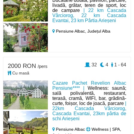
Bucătărie dotată, pavilion, parcare,
livadă, grătar, teren de sport, loc
de campare
| 22 km Cascada
Vârciorog, 22 km Cascada
Evantai, 23 km Pârtia Arieșeni
Pensiune Albac,
Județul Alba
32
4
1 - 64
2000 RON
/pers
Cu masă
Cazare Pachet Revelion Albac
Pensiune**** |
Wellness: saună;
sală polivalentă, restaurant,
terasă, cramă, WIFI, bar, grădină-
curte, foișor, loc de joacă, parcare
|
22km Cascada Vârciorog,
Cascada Evantai, 23km pârtia de
schi Arieșeni
Pensiune Albac
Wellness | SPA,