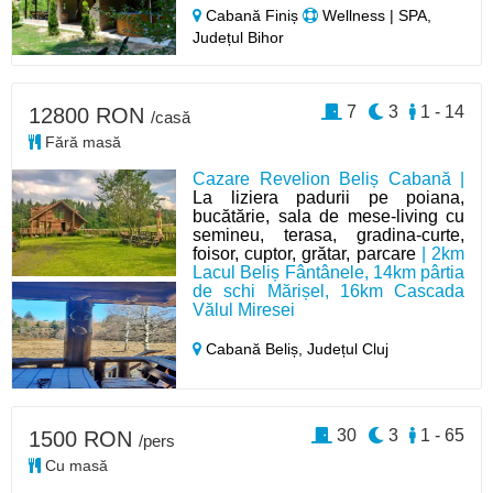
Cabană Finiș
Wellness | SPA,
Județul Bihor
7
3
1 - 14
12800 RON
/casă
Fără masă
Cazare Revelion Beliș Cabană |
La liziera padurii pe poiana,
bucătărie, sala de mese-living cu
semineu, terasa, gradina-curte,
foisor, cuptor, grătar, parcare
| 2km
Lacul Beliș Fântânele, 14km pârtia
de schi Mărișel, 16km Cascada
Vălul Miresei
Cabană Beliș,
Județul Cluj
30
3
1 - 65
1500 RON
/pers
Cu masă