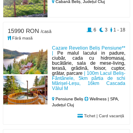
Cabană Beliș,
Județul Cluj
6
3
1 - 18
15990 RON
/casă
Fără masă
Cazare Revelion Beliș Pensiune**
|
Pe malul lacului in padure,
ciubăr, cada cu hidromasaj,
bucătărie, sala de mese-living,
terasă, grădină, foisor, cuptor,
grătar, parcare
| 100m Lacul Beliș-
Fântânele, 5km pârtia de schi
Mărișel-Leșu, 16km Cascada
Vălul M
Pensiune Beliș
Wellness | SPA,
Județul Cluj
Tichet | Card vacanță