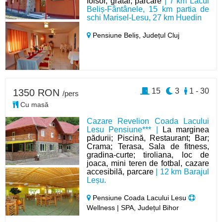
foisor, gratar, parcare
| 7 km Lacul
Beliș-Fântânele, 15 km partia de
schi Marisel-Lesu, 27 km Huedin
Pensiune Beliș,
Județul Cluj
15
3
1 - 30
1350 RON
/pers
Cu masă
Cazare Revelion Coada Lacului
Lesu Pensiune*** |
La marginea
pădurii; Piscină, Restaurant; Bar;
Crama; Terasa, Sala de fitness,
gradina-curte; tiroliana, loc de
joaca, mini teren de fotbal, cazare
accesibilă, parcare
| 12 km Barajul
Leșu.
Pensiune Coada Lacului Lesu
Wellness | SPA, Județul Bihor