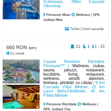
Scărișoara, 28km Cascada
Vârciorog
Pensiune Albac
Wellness | SPA,
Județul Alba
Tichet | Card vacanță
11
1
1 - 23
660 RON
/pers
Cu masă
Cazare Revelion Răchițele
Pensiune*** |
Wellness, ciubar,
sauna, jakuzzi, restaurant,
bucătărie, living, restaurant,
wellness, airsoft, alpinism,
tiroliana, plimbări cu cătuța
| 9 km
Cascada Vălul Miresei, 22 km
Lacul Beliș-Fântânele, 40 km
Pârtia Mărișel
Pensiune Răchițele
Wellness |
SPA, Județul Cluj