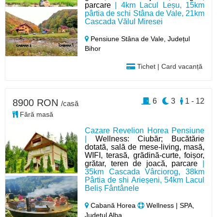
parcare
| 4km Lacul Leșu, 15km
pârtia de schi Stâna de Vale, 21km
Cascada Vălul Miresei
Pensiune Stâna de Vale,
Județul
Bihor
Tichet | Card vacanță
6
3
1 - 12
8900 RON
/casă
Fără masă
Cazare Revelion Horea Pensiune
|
Wellness: Ciubăr; Bucătărie
dotată, sală de mese-living, masă,
WIFI, terasă, grădină-curte, foișor,
grătar, teren de joacă, parcare
|
35km Cascada Vârciorog, 38km
Pârtia de shi Arieșeni, 54km Lacul
Beliș Fântânele
Cabană Horea
Wellness | SPA,
Județul Alba