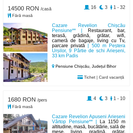
16
3
1 - 32
14500 RON
/casă
Fără masă
Cazare Revelion Chișcău
Pensiune** |
Restaurant, bar,
terasă, grădină, grătar, wifi,
cameră de bagaje, living cu Tv,
parcare privată
| 500 m Peștera
Urșilor, 9 Pârtie de schi Arieșeni,
33 km Padis
Pensiune Chișcău,
Județul Bihor
Tichet | Card vacanță
4
3
1 - 10
1680 RON
/pers
Fără masă
Cazare Revelion Apuseni Arieșeni
Vârtop Pensiune** |
La 1150 m
altitudine, masă, bucătărie, sală de
mese, living, gradină, grătar,