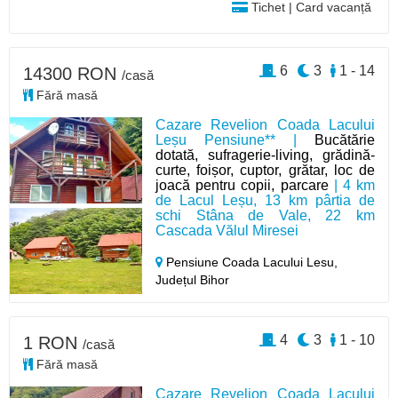
Tichet | Card vacanță
6
3
1 - 14
14300 RON
/casă
Fără masă
Cazare Revelion Coada Lacului
Leșu Pensiune** |
Bucătărie
dotată, sufragerie-living, grădină-
curte, foișor, cuptor, grătar, loc de
joacă pentru copii, parcare
| 4 km
de Lacul Leșu, 13 km pârtia de
schi Stâna de Vale, 22 km
Cascada Vălul Miresei
Pensiune Coada Lacului Lesu,
Județul Bihor
4
3
1 - 10
1 RON
/casă
Fără masă
Cazare Revelion Coada Lacului