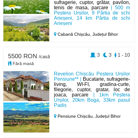
sufragerie, cuptor, grătar, pavilon,
tenis de masa, parcare
| 500 m
Peștera Urșilor, 9 Pârtia de schi
Arieșeni, 14 km Pârtia de schi
Arieșeni
Cabană Chișcău,
Județul Bihor
3
3
1 - 10
5500 RON
/casă
Fără masă
Revelion Chișcău Peștera Urșilor
Pensiune** |
Bucatarie, sufragerie-
living, WI-FI, gradina-curte,
filegorie, cuptor, gratar, loc de
joaca, parcare
| 1km Peștera
Urșilor, 20km Boga, 33km pasul
Padis
Pensiune Chișcău,
Județul Bihor