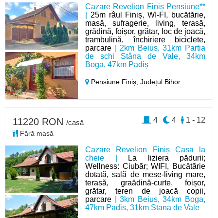
Cazare Revelion Finiș Pensiune**
|
25m râul Finiș, WI-FI, bucătărie,
masă, sufragerie, living, terasă,
grădină, foișor, grătar, loc de joacă,
trambulină, închiriere biciclete,
parcare
| 2km Beius, 31km Partia
de schi Stâna de Vale, 34km
Boga, 47km Padiș
Pensiune Finiș,
Județul Bihor
4
4
1 - 12
11220 RON
/casă
Fără masă
Cazare Revelion Finiș Casa la
cheie |
La liziera pădurii;
Wellness: Ciubăr; WIFI, Bucătărie
dotată, sală de mese-living mare,
terasă, graădină-curte, foișor,
grătar, teren de joacă copii,
parcare
| 3km Beius, 34km Boga,
47km Padis, 31km Stana de Vale