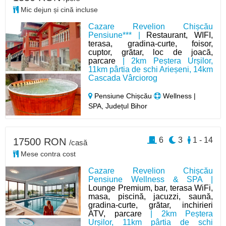
Mic dejun și cină incluse
Cazare Revelion Chișcău
Pensiune*** |
Restaurant, WIFI,
terasa, gradina-curte, foisor,
cuptor, grătar, loc de joacă,
parcare
| 2km Peștera Urșilor,
11km pârtia de schi Arieșeni, 14km
Cascada Vârciorog
Pensiune Chișcău
Wellness |
SPA, Județul Bihor
6
3
1 - 14
17500 RON
/casă
Mese contra cost
Cazare Revelion Chișcău
Pensiune Wellness & SPA |
Lounge Premium, bar, terasa WiFi,
masa, piscină, jacuzzi, saună,
gradina-curte, grătar, inchirieri
ATV, parcare
| 2km Peștera
Urșilor, 11km pârtia de schi