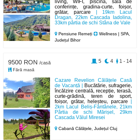
living, WIFI, piscină, sală de
conferințe, gradina-curte, foișor,
grătar, parcare
| 19km Lacul
Dragan, 22km Cascada Iadolina,
33km pârtia de schi Stâna de Vale
Pensiune Remeți
Wellness | SPA,
Județul Bihor
5
4
1 - 14
9500 RON
/casă
Fără masă
Cazare Revelion Călățele Casă
de Vacanță |
Bucătărie, sufragerie,
încălzire centrală, recepție, terasă,
curte-grădină, teren de sport,
foișor, grătar, heleșteu, parcare
|
2km Lacul Beliș-Fântânele, 21km
Pârtia de schi Mărișel, 29km
Cascada Vălul Miresei
Cabană Călățele,
Județul Cluj