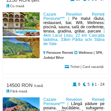
2250 RON
/pers
Cu masă
Cazare Revelion Remeți
Pensiune*** |
Pe malul râului,
restaurant, bar, Wifi, Wellness:
piscină, sauna; sală de conferințe,
terasa, gradina, grătar, parcare
|
4km Lacul Leșu, 22 km Cascada
Iadolina, 33km Pârtia schi Stâna
de Vale
Pensiune Remeți
Wellness | SPA,
Județul Bihor
Tichet | Card vacanță
8
5
1 - 24
14500 RON
/casă
Fără masă
Cazare Revelion Remeți
Pensiune*** |
Lângă pădure pe
poiana, bucătătrie, sufragerie-