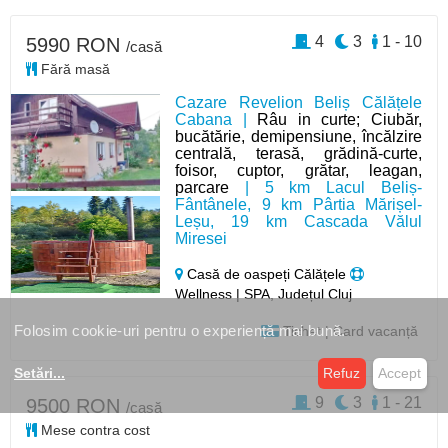
4
3
1 - 10
5990 RON
/casă
Fără masă
Cazare Revelion Beliș Călățele
Cabana |
Râu in curte; Ciubăr,
bucătărie, demipensiune, încălzire
centrală, terasă, grădină-curte,
foisor, cuptor, grătar, leagan,
parcare
| 5 km Lacul Beliș-
Fântânele, 9 km Pârtia Mărișel-
Leșu, 19 km Cascada Vălul
Miresei
Casă de oaspeți Călățele
Wellness | SPA, Județul Cluj
Folosim cookie-uri pentru o experiență mai bună.
Tichet | Card vacanță
Setări
...
Refuz
Accept
9
3
1 - 21
9500 RON
/casă
Mese contra cost