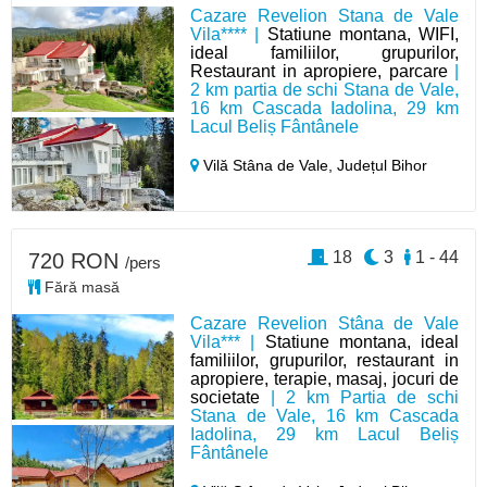
Cazare Revelion Stana de Vale
Vila**** |
Statiune montana, WIFI,
ideal familiilor, grupurilor,
Restaurant in apropiere, parcare
|
2 km partia de schi Stana de Vale,
16 km Cascada Iadolina, 29 km
Lacul Beliș Fântânele
Vilă Stâna de Vale,
Județul Bihor
18
3
1 - 44
720 RON
/pers
Fără masă
Cazare Revelion Stâna de Vale
Vila*** |
Statiune montana, ideal
familiilor, grupurilor, restaurant in
apropiere, terapie, masaj, jocuri de
societate
| 2 km Partia de schi
Stana de Vale, 16 km Cascada
Iadolina, 29 km Lacul Beliș
Fântânele