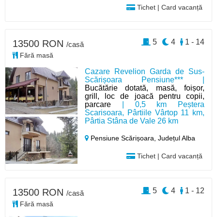
Tichet | Card vacanță
5
4
1 - 14
13500 RON
/casă
Fără masă
Cazare Revelion Garda de Sus-
Scărișoara Pensiune*** |
Bucătărie dotată, masă, foișor,
grill, loc de joacă pentru copii,
parcare
| 0,5 km Peștera
Scarisoara, Pârtiile Vârtop 11 km,
Pârtia Stâna de Vale 26 km
Pensiune Scărișoara,
Județul Alba
Tichet | Card vacanță
5
4
1 - 12
13500 RON
/casă
Fără masă