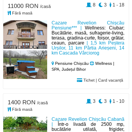
8
3
1 - 18
11000 RON
/casă
Fără masă
Cazare Revelion Chișcău
Pensiune*** |
Wellness: Ciubar;
Bucătărie, masă, sufragerie-living,
terasa, gradina-curte, foișor, grătar,
ceaun, parcare
| 1,5 km Peștera
Urșilor, 11 km Pârtia Arieșeni, 14
km Cascada Vârciorog
Pensiune Chișcău
Wellness |
SPA, Județul Bihor
Tichet | Card vacanță
3
3
1 - 10
1400 RON
/casă
Fără masă
Cazare Revelion Chișcău Cabană
|
Într-o livadă de 2500 mp,
bucătărie utilată, frigider,