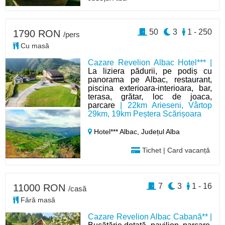
50
3
1 - 250
1790 RON
/pers
Cu masă
Cazare Revelion Albac Hotel*** |
La liziera pădurii, pe podiș cu
panorama pe Albac, restaurant,
piscina exterioara-interioara, bar,
terasa, grătar, loc de joaca,
parcare
| 22km Arieseni, Vârtop
29km, 19km Peștera Scărișoara
Hotel*** Albac,
Județul Alba
Tichet | Card vacanță
7
3
1 - 16
11000 RON
/casă
Fără masă
Cazare Revelion Albac Cabană** |