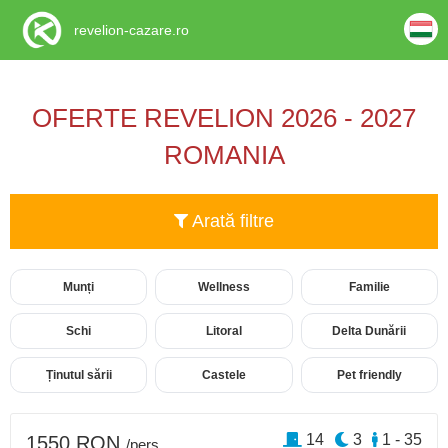
revelion-cazare.ro
OFERTE REVELION 2026 - 2027
ROMANIA
Arată filtre
Munți
Wellness
Familie
Schi
Litoral
Delta Dunării
Ținutul sării
Castele
Pet friendly
14
3
1 - 35
1550 RON
/pers