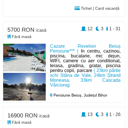
Tichet | Card vacanță
12
3
1 - 31
5700 RON
/casă
Fără masă
Cazare Revelion Beiuș
Pensiune*** |
In centru, cazinou,
piscina, bucatarie, mic dejun,
WIFI, camere cu aer conditionat,
terasa, gradina, gratar, piscina
pentru copii, parcare
| 23km pârtie
schi Stâna de Vale, 24km Ștrand
Moneasa, 33km Cascada
Vârciorog
Pensiune Beiuș,
Județul Bihor
13
3
1 - 26
16900 RON
/casă
Fără masă