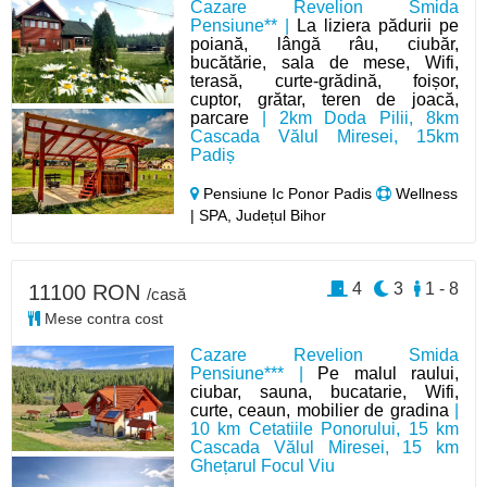
Cazare Revelion Smida
Pensiune** |
La liziera pădurii pe
poiană, lângă râu, ciubăr,
bucătărie, sala de mese, Wifi,
terasă, curte-grădină, foișor,
cuptor, grătar, teren de joacă,
parcare
| 2km Doda Pilii, 8km
Cascada Vălul Miresei, 15km
Padiș
Pensiune Ic Ponor Padis
Wellness
| SPA, Județul Bihor
4
3
1 - 8
11100 RON
/casă
Mese contra cost
Cazare Revelion Smida
Pensiune*** |
Pe malul raului,
ciubar, sauna, bucatarie, Wifi,
curte, ceaun, mobilier de gradina
|
10 km Cetatiile Ponorului, 15 km
Cascada Vălul Miresei, 15 km
Ghețarul Focul Viu