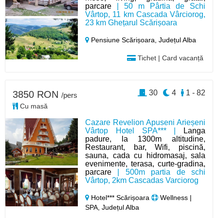
parcare
| 50 m Pârtia de Schi
Vârtop, 11 km Cascada Vârciorog,
23 km Ghețarul Scărișoara
Pensiune Scărișoara,
Județul Alba
Tichet | Card vacanță
30
4
1 - 82
3850 RON
/pers
Cu masă
Cazare Revelion Apuseni Arieșeni
Vârtop Hotel SPA*** |
Langa
padure, la 1300m altitudine,
Restaurant, bar, Wifi, piscină,
sauna, cada cu hidromasaj, sala
evenimente, terasa, curte-gradina,
parcare
| 500m partia de schi
Vârtop, 2km Cascadas Varciorog
Hotel*** Scărișoara
Wellness |
SPA, Județul Alba