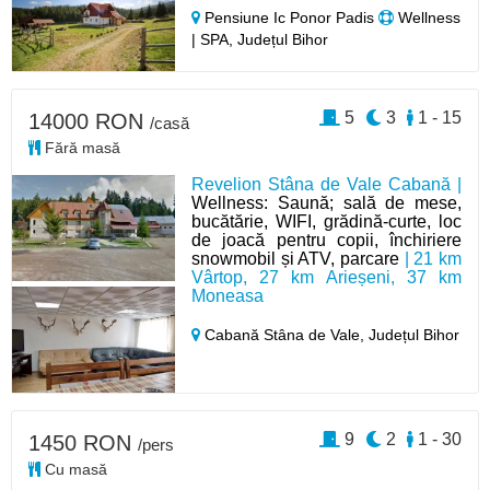
Pensiune Ic Ponor Padis
Wellness
| SPA, Județul Bihor
5
3
1 - 15
14000 RON
/casă
Fără masă
Revelion Stâna de Vale Cabană |
Wellness: Saună; sală de mese,
bucătărie, WIFI, grădină-curte, loc
de joacă pentru copii, închiriere
snowmobil și ATV, parcare
| 21 km
Vârtop, 27 km Arieșeni, 37 km
Moneasa
Cabană Stâna de Vale,
Județul Bihor
9
2
1 - 30
1450 RON
/pers
Cu masă