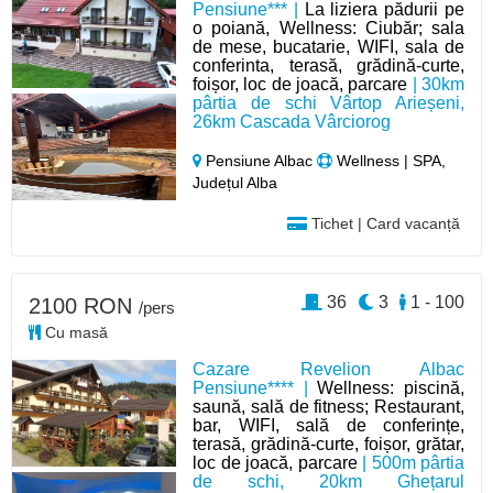
Pensiune*** |
La liziera pădurii pe
o poiană, Wellness: Ciubăr; sala
de mese, bucatarie, WIFI, sala de
conferinta, terasă, grădină-curte,
foișor, loc de joacă, parcare
| 30km
pârtia de schi Vârtop Arieșeni,
26km Cascada Vârciorog
Pensiune Albac
Wellness | SPA,
Județul Alba
Tichet | Card vacanță
36
3
1 - 100
2100 RON
/pers
Cu masă
Cazare Revelion Albac
Pensiune**** |
Wellness: piscină,
saună, sală de fitness; Restaurant,
bar, WIFI, sală de conferințe,
terasă, grădină-curte, foișor, grătar,
loc de joacă, parcare
| 500m pârtia
de schi, 20km Ghețarul