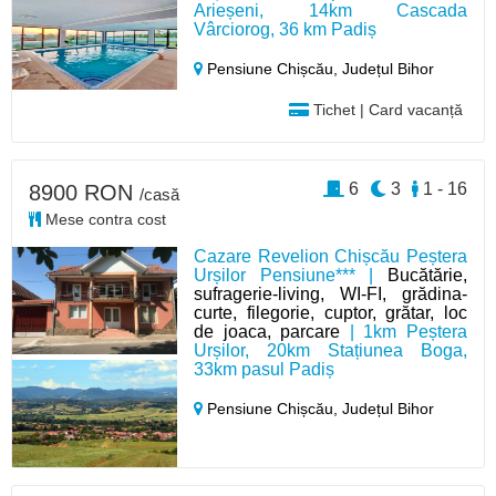
Arieșeni, 14km Cascada
Vârciorog, 36 km Padiș
Pensiune Chișcău,
Județul Bihor
Tichet | Card vacanță
6
3
1 - 16
8900 RON
/casă
Mese contra cost
Cazare Revelion Chișcău Peștera
Urșilor Pensiune*** |
Bucătărie,
sufragerie-living, WI-FI, grădina-
curte, filegorie, cuptor, grătar, loc
de joaca, parcare
| 1km Peștera
Urșilor, 20km Stațiunea Boga,
33km pasul Padiș
Pensiune Chișcău,
Județul Bihor