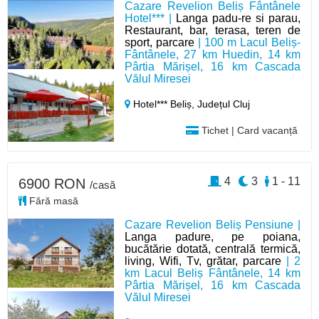
Cazare Revelion Beliș Fântânele
Hotel*** |
Langa padu-re si parau,
Restaurant, bar, terasa, teren de
sport, parcare
| 100 m Lacul Beliș-
Fântânele, 27 km Huedin, 14 km
Pârtia Mărișel, 16 km Cascada
Vălul Miresei
Hotel*** Beliș,
Județul Cluj
Tichet | Card vacanță
4
3
1 - 11
6900 RON
/casă
Fără masă
Cazare Revelion Beliș Pensiune |
Langa padure, pe poiana,
bucătărie dotată, centrală termică,
living, Wifi, Tv, grătar, parcare
| 2
km Lacul Beliș Fântânele, 14 km
Pârtia Mărișel, 16 km Cascada
Vălul Miresei