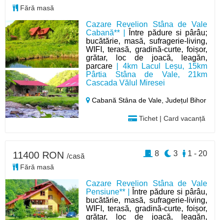
Fără masă
Cazare Revelion Stâna de Vale
Cabană** |
Între pădure si pârâu;
bucătărie, masă, sufragerie-living,
WIFI, terasă, gradină-curte, foișor,
grătar, loc de joacă, leagăn,
parcare
| 4km Lacul Leșu, 15km
Pârtia Stâna de Vale, 21km
Cascada Vălul Miresei
Cabană Stâna de Vale,
Județul Bihor
Tichet | Card vacanță
8
3
1 - 20
11400 RON
/casă
Fără masă
Cazare Revelion Stâna de Vale
Pensiune** |
Între pădure si pârâu,
bucătărie, masă, sufragerie-living,
WIFI, terasă, gradină-curte, foișor,
grătar, loc de joacă, leagăn,