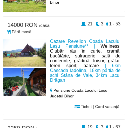
Bihor
21
3
1 - 53
14000 RON
/casă
Fără masă
Cazare Revelion Coada Lacului
Leșu Pensiune** |
Wellness:
Ciubăr, râu în curte, cramă,
bucătărie, sufragerie, sală de
conferințe, grădină, foișor, grătar,
teren sport, parcare
| 6km
Cascada Iadolina, 18km pârtia de
schi Stâna de Vale, 34km Lacul
Drăgan
Pensiune Coada Lacului Lesu,
Județul Bihor
Tichet | Card vacanță
19
3
1 - 67