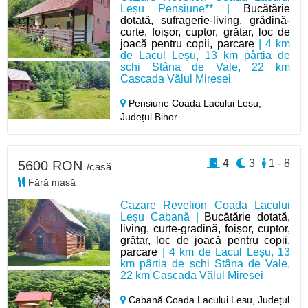
Leșu Pensiune** |
Bucătărie
dotată, sufragerie-living, grădină-
curte, foișor, cuptor, grătar, loc de
joacă pentru copii, parcare
| 4 km
de Lacul Leșu, 13 km pârtia de
schi Stâna de Vale, 22 km
Cascada Vălul Miresei
Pensiune Coada Lacului Lesu,
Județul Bihor
4
3
1 - 8
5600 RON
/casă
Fără masă
Cazare Revelion Coada Lacului
Leșu Cabană |
Bucătărie dotată,
living, curte-gradină, foișor, cuptor,
grătar, loc de joacă pentru copii,
parcare
| 4 km de Lacul Leșu, 13
km pârtia de schi Stâna de Vale,
22 km Cascada Vălul Miresei
Cabană Coada Lacului Lesu,
Județul