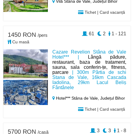
Vilă Stâna de Vale,
Județul Bihor
Tichet | Card vacanță
61
2
1 - 121
1450 RON
/pers
Cu masă
Cazare Revelion Stâna de Vale
Hotel*** |
Lângă pădure,
restaurant, baza de tratament,
sauna, sala conferin-țe, fitness,
parcare
| 300m Pârtia de schi
Stana de Vale, 16km Cascada
Iadolina, 29km Lacul Beliș
Fântânele
Hotel*** Stâna de Vale,
Județul Bihor
Tichet | Card vacanță
3
3
1 - 8
5700 RON
/casă