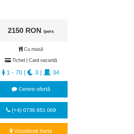
2150 RON
/pers
Cu masă
Tichet | Card vacanță
1 - 70
|
3
|
34
Cerere ofertă
(+4) 0736 651 069
Vizualizați harta