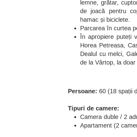
lemne, grătar, cupto
de joacă pentru co
hamac și biciclete.
Parcarea în curtea pe
În apropiere puteți v
Horea Petreasa, Cas
Dealul cu melci, Gale
de la Vârtop, la doa
Persoane:
60 (18 spații 
Tipuri de camere:
Camera duble / 2 adul
Apartament (2 camere)