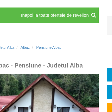
Înapoi la toate ofertele de revelion
ețul Alba
Albac
Pensiune Albac
bac - Pensiune - Județul Alba