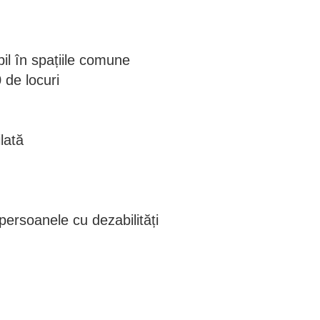
bil în spațiile comune
de locuri
lată
 persoanele cu dezabilități