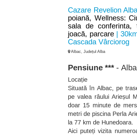
Cazare Revelion Alba
poiană, Wellness: Ci
sala de conferinta, 
joacă, parcare
| 30km
Cascada Vârciorog
Albac, Județul Alba
Pensiune ***
- Alba
Locație
Situată în Albac, pe trase
pe valea râului Arieșul 
doar 15 minute de mers 
metri de piscina Perla Ari
la 77 km de Hunedoara.
Aici puteți vizita numer