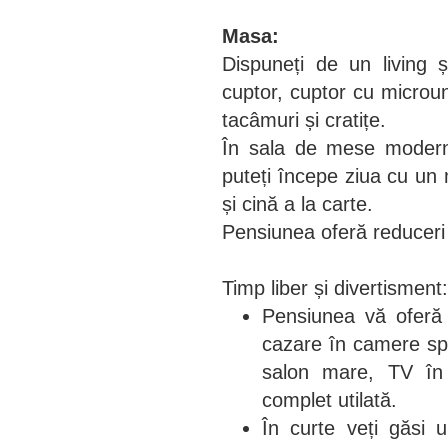
Masa:
Dispuneți de un living ș
cuptor, cuptor cu microun
tacâmuri și cratițe.
În sala de mese modernă
puteți începe ziua cu un m
și cină a la carte.
Pensiunea oferă reduceri 
Timp liber și divertisment:
Pensiunea vă oferă i
cazare în camere spa
salon mare, TV în 
complet utilată.
În curte veți găsi u