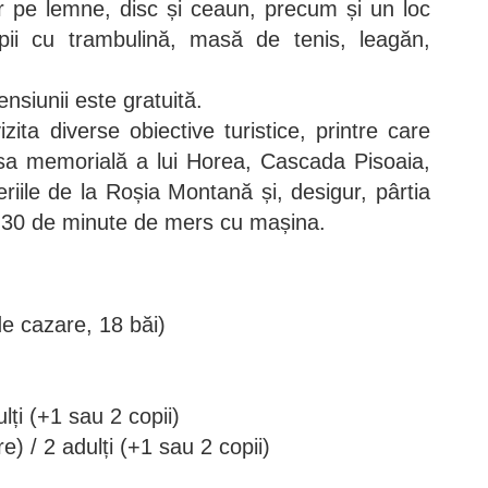
r pe lemne, disc și ceaun, precum și un loc
pii cu trambulină, masă de tenis, leagăn,
nsiunii este gratuită.
izita diverse obiective turistice, printre care
a memorială a lui Horea, Cascada Pisoaia,
riile de la Roșia Montană și, desigur, pârtia
r 30 de minute de mers cu mașina.
de cazare, 18 băi)
ți (+1 sau 2 copii)
 / 2 adulți (+1 sau 2 copii)