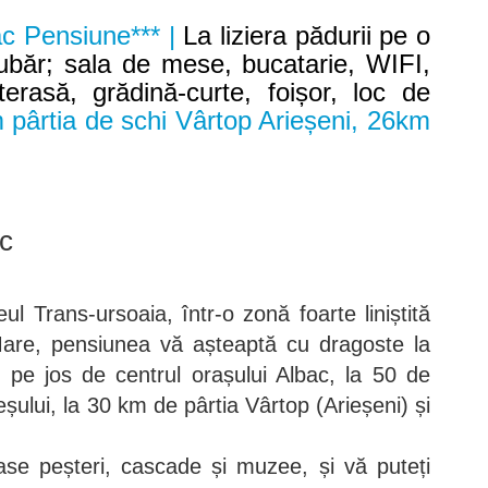
c Pensiune*** |
La liziera pădurii pe o
ubăr; sala de mese, bucatarie, WIFI,
terasă, grădină-curte, foișor, loc de
 pârtia de schi Vârtop Arieșeni, 26km
c
ul Trans-ursoaia, într-o zonă foarte liniștită
Mare, pensiunea vă așteaptă cu dragoste la
pe jos de centrul orașului Albac, la 50 de
eșului, la 30 km de pârtia Vârtop (Arieșeni) și
oase peșteri, cascade și muzee, și vă puteți