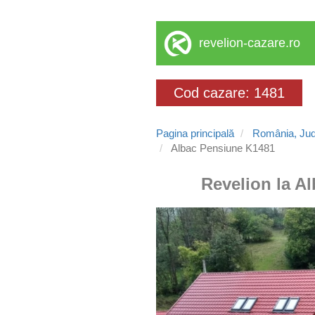
revelion-cazare.ro
Cod cazare: 1481
Pagina principală
România, Jud
Albac Pensiune K1481
Revelion la Al