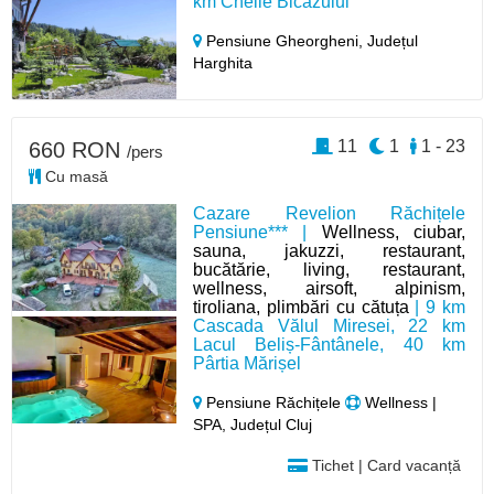
km Cheile Bicazului
Pensiune Gheorgheni,
Județul
Harghita
11
1
1 - 23
660 RON
/pers
Cu masă
Cazare Revelion Răchițele
Pensiune*** |
Wellness, ciubar,
sauna, jakuzzi, restaurant,
bucătărie, living, restaurant,
wellness, airsoft, alpinism,
tiroliana, plimbări cu cătuța
| 9 km
Cascada Vălul Miresei, 22 km
Lacul Beliș-Fântânele, 40 km
Pârtia Mărișel
Pensiune Răchițele
Wellness |
SPA, Județul Cluj
Tichet | Card vacanță