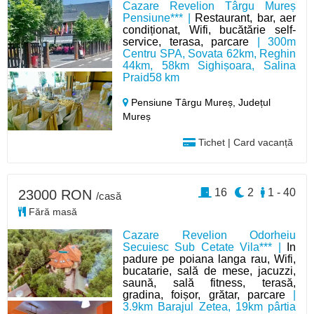
Cazare Revelion Târgu Mureș
Pensiune*** |
Restaurant, bar, aer
condiționat, Wifi, bucătărie self-
service, terasa, parcare
| 300m
Centru SPA, Sovata 62km, Reghin
44km, 58km Sighișoara, Salina
Praid58 km
Pensiune Târgu Mureș,
Județul
Mureș
Tichet | Card vacanță
16
2
1 - 40
23000 RON
/casă
Fără masă
Cazare Revelion Odorheiu
Secuiesc Sub Cetate Vila*** |
In
padure pe poiana langa rau, Wifi,
bucatarie, sală de mese, jacuzzi,
saună, sală fitness, terasă,
gradina, foișor, grătar, parcare
|
3.9km Barajul Zetea, 19km pârtia