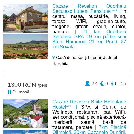
Cazare Revelion Odorheiu
Secuiesc Lupeni Pensiune *** |
In
centru, masa, bucătărie, living,
terasa, WIFI, gradina-curte,
filegorie, grătar, ceaun, cuptor,
parcare
| 11 km Odorheiu
Secuiesc SPA 19 km pârtie schi
Băile Homorod, 21 km Praid, 27
km Sovata
Casă de oaspeți Lupeni,
Județul
Harghita
22
3
1 - 55
1300 RON
/pers
Cu masă
Cazare Revelion Băile Herculane
Hostel*** |
SPA și Centru de
Wellness, restaurant, bar, WiFi,
aer condiționat, piscină exterioară-
interioară, saună, bază de
tratament, parcare
| 7km Piscină
Olimpică, 30km Cazanele Dunării,