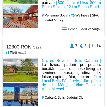
parcare
| 800 m Lacul Ursu, 800 m
Pârtia Sovata, 12 km Salina Praid
Pensiune Sovata
Wellness | SPA,
Județul Mureș
Tichet | Card vacanță
7
3
1 - 14
12800 RON
/casă
Fără masă
Cazare Revelion Beliș Cabană |
La liziera padurii pe poiana,
bucătărie, sala de mese-living cu
semineu, terasa, gradina-curte,
foisor, cuptor, grătar, parcare
| 2km
Lacul Beliș Fântânele, 14km pârtia
de schi Mărișel, 16km Cascada
Vălul Miresei
Cabană Beliș,
Județul Cluj