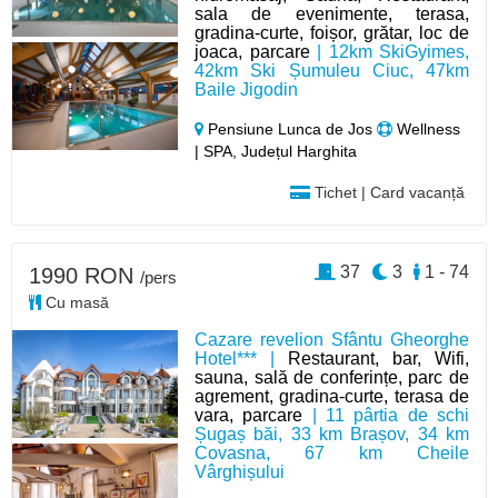
sala de evenimente, terasa,
gradina-curte, foișor, grătar, loc de
joaca, parcare
| 12km SkiGyimes,
42km Ski Șumuleu Ciuc, 47km
Baile Jigodin
Pensiune Lunca de Jos
Wellness
| SPA, Județul Harghita
Tichet | Card vacanță
37
3
1 - 74
1990 RON
/pers
Cu masă
Cazare revelion Sfântu Gheorghe
Hotel*** |
Restaurant, bar, Wifi,
sauna, sală de conferințe, parc de
agrement, gradina-curte, terasa de
vara, parcare
| 11 pârtia de schi
Șugaș băi, 33 km Brașov, 34 km
Covasna, 67 km Cheile
Vârghișului