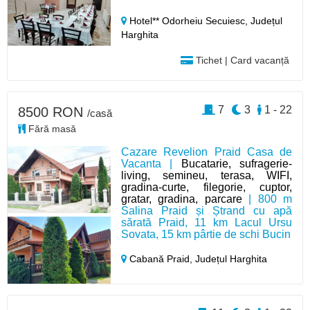
Hotel** Odorheiu Secuiesc,
Județul
Harghita
Tichet | Card vacanță
7
3
1 - 22
8500 RON
/casă
Fără masă
Cazare Revelion Praid Casa de
Vacanta |
Bucatarie, sufragerie-
living, semineu, terasa, WIFI,
gradina-curte, filegorie, cuptor,
gratar, gradina, parcare
| 800 m
Salina Praid și Ștrand cu apă
sărată Praid, 11 km Lacul Ursu
Sovata, 15 km pârtie de schi Bucin
Cabană Praid,
Județul Harghita