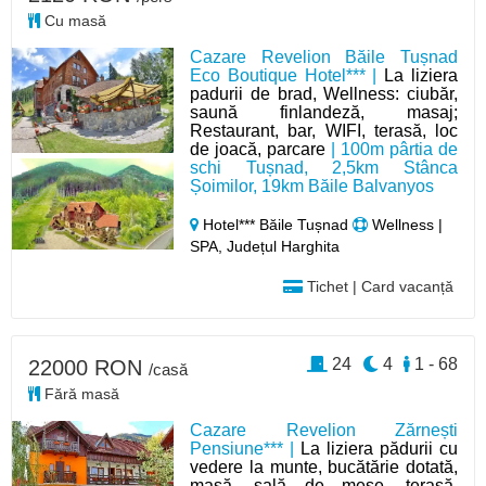
Cu masă
Cazare Revelion Băile Tușnad
Eco Boutique Hotel*** |
La liziera
padurii de brad, Wellness: ciubăr,
saună finlandeză, masaj;
Restaurant, bar, WIFI, terasă, loc
de joacă, parcare
| 100m pârtia de
schi Tușnad, 2,5km Stânca
Șoimilor, 19km Băile Balvanyos
Hotel*** Băile Tușnad
Wellness |
SPA, Județul Harghita
Tichet | Card vacanță
24
4
1 - 68
22000 RON
/casă
Fără masă
Cazare Revelion Zărnești
Pensiune*** |
La liziera pădurii cu
vedere la munte, bucătărie dotată,
masă, sală de mese, terasă,