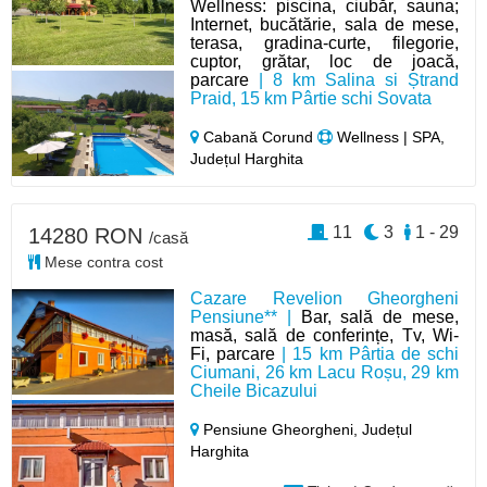
Wellness: piscina, ciubăr, sauna;
Internet, bucătărie, sala de mese,
terasa, gradina-curte, filegorie,
cuptor, grătar, loc de joacă,
parcare
| 8 km Salina si Ștrand
Praid, 15 km Pârtie schi Sovata
Cabană Corund
Wellness | SPA,
Județul Harghita
11
3
1 - 29
14280 RON
/casă
Mese contra cost
Cazare Revelion Gheorgheni
Pensiune** |
Bar, sală de mese,
masă, sală de conferințe, Tv, Wi-
Fi, parcare
| 15 km Pârtia de schi
Ciumani, 26 km Lacu Roșu, 29 km
Cheile Bicazului
Pensiune Gheorgheni,
Județul
Harghita