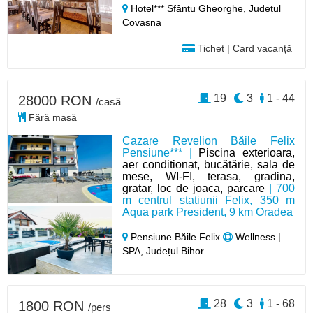
Hotel*** Sfântu Gheorghe,
Județul
Covasna
Tichet | Card vacanță
19
3
1 - 44
28000 RON
/casă
Fără masă
Cazare Revelion Băile Felix
Pensiune*** |
Piscina exterioara,
aer conditionat, bucătărie, sala de
mese, WI-FI, terasa, gradina,
gratar, loc de joaca, parcare
| 700
m centrul statiunii Felix, 350 m
Aqua park President, 9 km Oradea
Pensiune Băile Felix
Wellness |
SPA, Județul Bihor
28
3
1 - 68
1800 RON
/pers