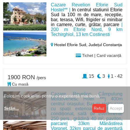
Cazare Revelion Eforie Sud
Hostel** |
In centrul statiunii Eforie
Sud la 100 m de mare, receptie,
bar, terasa, Wifi, frigider si minibar
in camere, curte, grătar, parcare
|
200 m Eforie Nord, 9 km
Techirghiol, 13 km Costinesti
Hostel Eforie Sud,
Județul Constanța
Tichet | Card vacanță
15
3
1 - 42
1900 RON
/pers
Cu masă
Cazare Revelion Câmpulung
Folosim cookie-uri pentru o experiență mai bună.
Moldovenesc Hotel ***j 400m
centrul orașului; Bar și restaurant
Setări
...
Refuz
Accept
cu spații exterioare, WIFI, aer
condiționat, sală de evenimente
250 pers., grădină 40 m², pavilon,
parcare| 33km Mănăstirea
Voroneț, 32km parcul de aventură