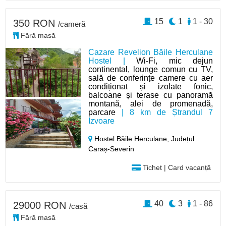
15
1
1 - 30
350 RON
/cameră
Fără masă
Cazare Revelion Băile Herculane
Hostel |
Wi-Fi, mic dejun
continental, lounge comun cu TV,
sală de conferințe camere cu aer
condiționat și izolate fonic,
balcoane și terase cu panoramă
montană, alei de promenadă,
parcare
| 8 km de Ștrandul 7
Izvoare
Hostel Băile Herculane,
Județul
Caraș-Severin
Tichet | Card vacanță
40
3
1 - 86
29000 RON
/casă
Fără masă