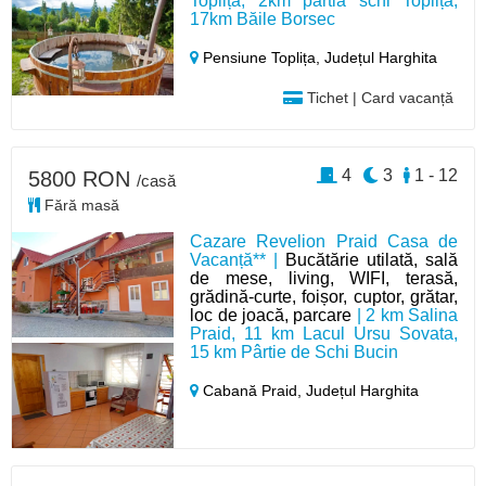
Toplița, 2km pârtia schi Toplița,
17km Băile Borsec
Pensiune Toplița,
Județul Harghita
Tichet | Card vacanță
4
3
1 - 12
5800 RON
/casă
Fără masă
Cazare Revelion Praid Casa de
Vacanță** |
Bucătărie utilată, sală
de mese, living, WIFI, terasă,
grădină-curte, foișor, cuptor, grătar,
loc de joacă, parcare
| 2 km Salina
Praid, 11 km Lacul Ursu Sovata,
15 km Pârtie de Schi Bucin
Cabană Praid,
Județul Harghita