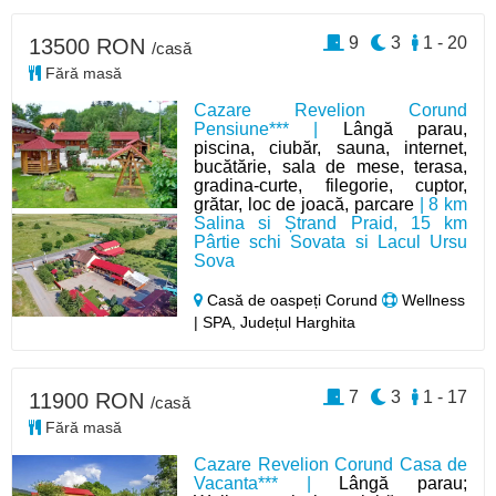
9
3
1 - 20
13500 RON
/casă
Fără masă
Cazare Revelion Corund
Pensiune*** |
Lângă parau,
piscina, ciubăr, sauna, internet,
bucătărie, sala de mese, terasa,
gradina-curte, filegorie, cuptor,
grătar, loc de joacă, parcare
| 8 km
Salina si Ștrand Praid, 15 km
Pârtie schi Sovata si Lacul Ursu
Sova
Casă de oaspeți Corund
Wellness
| SPA, Județul Harghita
7
3
1 - 17
11900 RON
/casă
Fără masă
Cazare Revelion Corund Casa de
Vacanta*** |
Lângă parau;