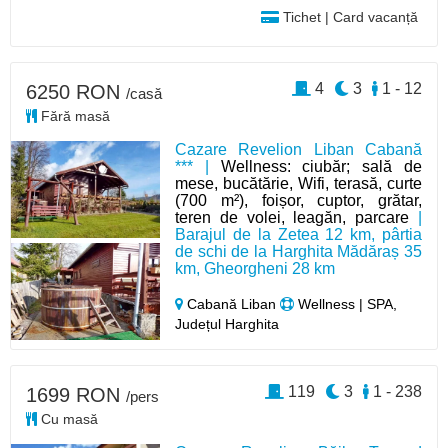
Tichet | Card vacanță
4
3
1 - 12
6250 RON
/casă
Fără masă
Cazare Revelion Liban Cabană
*** |
Wellness: ciubăr; sală de
mese, bucătărie, Wifi, terasă, curte
(700 m²), foișor, cuptor, grătar,
teren de volei, leagăn, parcare
|
Barajul de la Zetea 12 km, pârtia
de schi de la Harghita Mădăraș 35
km, Gheorgheni 28 km
Cabană Liban
Wellness | SPA,
Județul Harghita
119
3
1 - 238
1699 RON
/pers
Cu masă