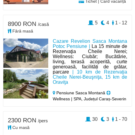
Tichet | Card vacanță
5
4
1 - 12
8900 RON
/casă
Fără masă
Cazare Revelion Sasca Montana
Potoc Pensiune |
La 15 minute de
Rezervaţia Cheile Nerei;
Wellness: Ciubăr; Bucătărie,
living, terasă acoperită, curte
generoasă, facilități de grătar,
parcare
| 10 km de Rezervaţia
Cheile Nerei-Beuşniţa, 15 km de
Oraviţa
Pensiune Sasca Montană
Wellness | SPA, Județul Caraș-Severin
30
3
1 - 70
2300 RON
/pers
Cu masă