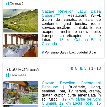
Cu masă
Cazare Revelion Lacul Balea
Cabană*** |
Restaurant, WI-FI,
Salon de vânătoare, sală de
conferințe, ghid turistic, room-
service, încălzire centrală, terase
acoperite, închiriere snowmobile,
transport cu elicopterul, foc de
tabara
| 13 km Cabana Bâlea
Cascada
Pensiune Balea Lac,
Județul Sibiu
8
3
1 - 18
7650 RON
/casă
Fără masă
Cazare Revelion Gheorgheni
Pensiune |
Bucărărie, living,
șemineu, bar, Tv, terasă, cramă,
grătar, cuptor, curte amenajată în
stil rustic
| 12 km pârtie de Schi
Ciumani, 12 km Lacul Roșu, 15