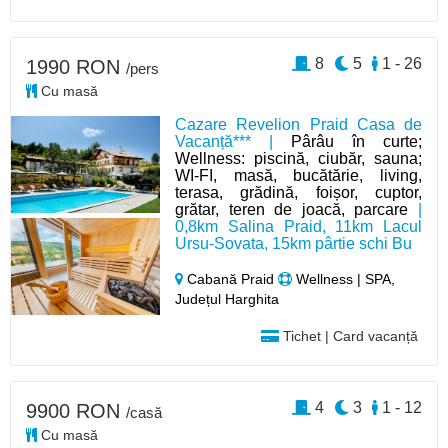
8
5
1 - 26
1990 RON
/pers
Cu masă
Cazare Revelion Praid Casa de
Vacanță*** |
Pârâu în curte;
Wellness: piscină, ciubăr, sauna;
WI-FI, masă, bucătărie, living,
terasa, grădină, foișor, cuptor,
grătar, teren de joacă, parcare
|
0,8km Salina Praid, 11km Lacul
Ursu-Sovata, 15km pârtie schi Bu
Cabană Praid
Wellness | SPA,
Județul Harghita
Tichet | Card vacanță
4
3
1 - 12
9900 RON
/casă
Cu masă