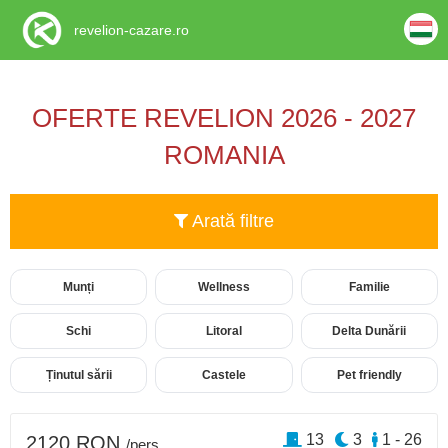
revelion-cazare.ro
OFERTE REVELION 2026 - 2027
ROMANIA
Arată filtre
Munți
Wellness
Familie
Schi
Litoral
Delta Dunării
Ținutul sării
Castele
Pet friendly
13
3
1 - 26
2120 RON
/pers