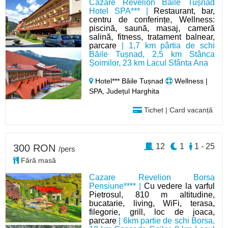
Cazare Revelion Băile Tușnad
Hotel SPA*** |
Restaurant, bar,
centru de conferințe, Wellness:
piscină, saună, masaj, cameră
salină, fitness, tratament balnear,
parcare
| 1,7 km pârtia de schi
Băile Tușnad, 2,5 km Stânca
Șoimilor, 23 km Lacul Sfânta Ana
Hotel*** Băile Tușnad
Wellness |
SPA, Județul Harghita
Tichet | Card vacanță
12
1
1 - 25
300 RON
/pers
Fără masă
Cazare Revelion Borsa
Pensiune**** |
Cu vedere la varful
Pietrosul, 810 m altitudine,
bucatarie, living, WiFi, terasa,
filegorie, grill, loc de joaca,
parcare
| 6km partie de schi Borsa,