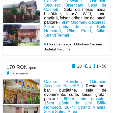
Cazare Revelion Odorheiu
Secuiesc Bisericani Casă de
Oaspeți |
Sală de mese, masă,
bucătărie, terasă, WIFI, curte,
gradină, foișor, grătar, loc de joacă,
parcare
| 9km Odorheiu-Secuiesc,
26km pârtia de schi Băile
Homorod, 28km Praid, 34km
Ștrand Termal
Casă de oaspeți Odorheiu Secuiesc,
Județul Harghita
20
1
1 - 56
170 RON
/pers
Fără masă
Cazare Revelion Odorheiu
Secuiesc Hostel*** |
Restaurant,
bar, bucătărie, sala de
evenimente, curte, foișor, grătar,
parcare
| 600m centrul orașului,
15km pârtia de schi Băile
Homorod, 20km Ștrand Vlăhița,
30km Salina Praid