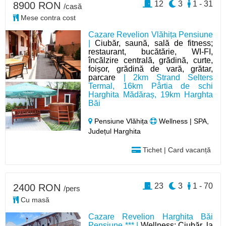
12
3
1 - 31
8900 RON
/casă
Mese contra cost
Cazare Revelion Vlăhița Pensiune
|
Ciubăr, saună, sală de fitness;
restaurant, bucătărie, WI-FI,
încălzire centrală, grădină, curte,
foișor, grădină de vară, grătar,
parcare
| 2km Ștrand Selters
Termal, 16km Pârtia de schi
Harghita Mădăraș, 19km Harghta
Băi
Pensiune Vlăhița
Wellness | SPA,
Județul Harghita
Tichet | Card vacanță
23
3
1 - 70
2400 RON
/pers
Cu masă
Cazare Revelion Harghita Băi
Pensiune *** |
Wellness: Ciubăr, la