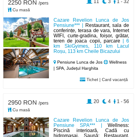
11
3
1 - 32
2250 RON
/pers
Cu masă
Cazare Revelion Lunca de Jos
Pensiune*** |
Restaurant, sala de
conferințe, terasa de vara, Internet
WIFI, curte-gradina, foișor, grătar,
teren de joaca copii, parcare
| 6
km SkiGyimes, 110 km Lacul
Roșu, 113 km Cheile Bicazului
Pensiune Lunca de Jos
Wellness
| SPA, Județul Harghita
Tichet | Card vacanță
20
4
1 - 56
2950 RON
/pers
Cu masă
Cazare Revelion Lunca de Jos
Pensiune SPA*** |
Wellness:
Piscină interioară, Cadă cu
hidromasaj, Saună; Restaurant,