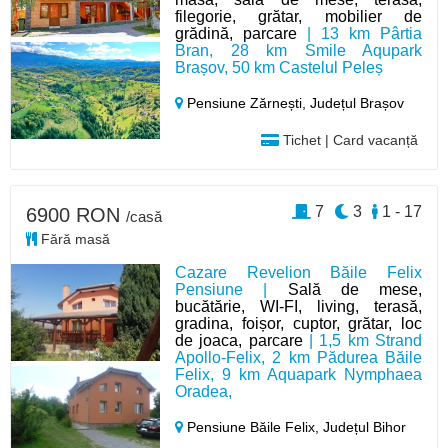
filegorie, grătar, mobilier de
grădină, parcare
| 13 km Pârtia
Bran, 28 km Smile Aqupark
Brașov, 50 km Castelul Peleș
Pensiune Zărnești,
Județul Brașov
Tichet | Card vacanță
7
3
1 - 17
6900 RON
/casă
Fără masă
Cazare Revelion Băile Felix
Pensiune |
Sală de mese,
bucătărie, WI-FI, living, terasă,
gradina, foișor, cuptor, grătar, loc
de joaca, parcare
| 1,5 km Strand
Apollo-Felix, 2 km Pădurea Băile
Felix, 9 km Aquapark Nymphaea
Oradea,
Pensiune Băile Felix,
Județul Bihor