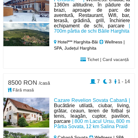
1360m altitudine, în pădure de
brazi, aproape de parc de
aventură, Restaurant, Wifi, bar,
terasă, grădină, grill, închiriere
echipament de schi, parcare
|
700m pârtia de schi Băile Harghita
Hotel*** Harghita-Băi
Wellness |
SPA, Județul Harghita
Tichet | Card vacanță
7
3
1 - 14
8500 RON
/casă
Fără masă
Cazare Revelion Sovata Cabană |
Bucătărie utilată, ciubar, living,
grătar, ceaun, teren de fotbal și
tenis, leagăn, cuptor, pavilion,
parcare
| 800 m Lacul Ursu, 800 m
Pârtia Sovata, 12 km Salina Praid
Cabană Sovata
Wellness | SPA,