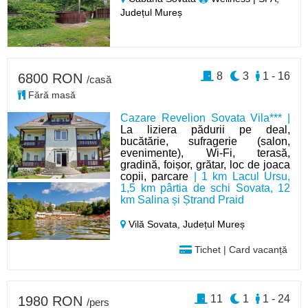
Județul Mureș
8
3
1 - 16
6800 RON
/casă
Fără masă
Cazare Revelion Sovata Vila*** |
La liziera pădurii pe deal,
bucătărie, sufragerie (salon,
evenimente), Wi-Fi, terasă,
gradină, foișor, grătar, loc de joaca
copii, parcare
| 1 km Lacul Ursu,
1,5 km pârtia de schi Sovata, 12
km Salina și Ștrand Praid
Vilă Sovata,
Județul Mureș
Tichet | Card vacanță
11
1
1 - 24
1980 RON
/pers