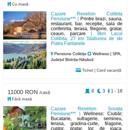
Cu masă
Cazare Revelion Colibita
Pensiune*** |
Printre brazi, sauna,
restaurant, bar, receptie, sala de
conferinta, terasa, filegorie, gratar,
ceaun, parcare
| 9km Lacul
Colibita, 27 km Statiunea de ski
Piatra Fantanele
Pensiune Colibița
Wellness | SPA,
Județul Bistrița-Năsăud
Tichet | Card vacanță
8
3
1 - 18
11000 RON
/casă
Fără masă
Cazare Revelion Sovata
Pensiune*** |
Wellness: Ciubăr;
Bucatarie, sufragerie, semineu,
terasa, gradina-curte, filagorie,
cuptor, gratar, loc de joaca,