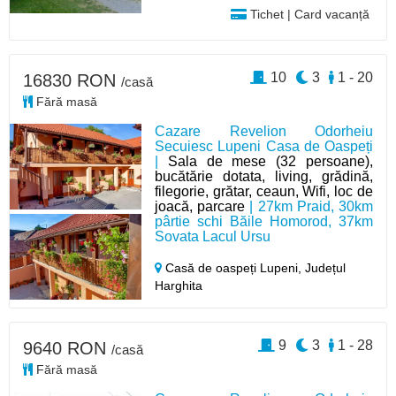
Tichet | Card vacanță
10
3
1 - 20
16830 RON
/casă
Fără masă
Cazare Revelion Odorheiu
Secuiesc Lupeni Casa de Oaspeți
|
Sala de mese (32 persoane),
bucătărie dotata, living, grădină,
filegorie, grătar, ceaun, Wifi, loc de
joacă, parcare
| 27km Praid, 30km
pârtie schi Băile Homorod, 37km
Sovata Lacul Ursu
Casă de oaspeți Lupeni,
Județul
Harghita
9
3
1 - 28
9640 RON
/casă
Fără masă