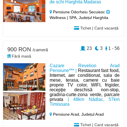
de schi Harghita Madaras
Pensiune Odorheiu Secuiesc
Wellness | SPA, Județul Harghita
Tichet | Card vacanță
23
3
1 - 56
900 RON
/cameră
Fără masă
Cazare Revelion Arad
Pensiune*** |
Restaurant fast food,
Internet, aer conditionat, sala de
mese, terasa, camere cu baie
proprie TV color, WIFI, frigider,
recepţie deschisă non-stop,
gradina-curte-zona verde, parcare
privata
| 48km Nădlac, 57km
Timisoara
Pensiune Arad,
Județul Arad
Tichet | Card vacanță