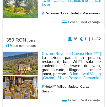
10 km Cascada Cailor, 8 km Lacul
Iezer
Pensiune Borșa,
Județul Maramureș
Tichet | Card vacanță
36
1
1 - 82
350 RON
/pers
Mese contra cost
Cazare Revelion Crivaia Hotel*** |
La liziera padurii in poiana,
restaurant, bar, WI-FI, sala de
conferinte, 2 terase de vara,
gradina-curte, filagorie, loc de
joaca, parcare
| 3 km Lacul Valiug
(Gozna), 31 km Pestera Comarnic
Hotel*** Văliug,
Județul Caraș-
Severin
Tichet | Card vacanță