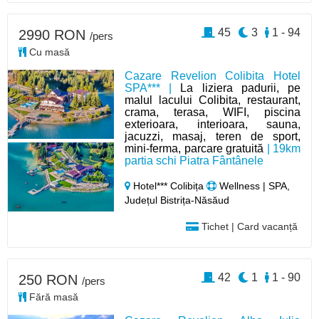
45
3
1 - 94
2990 RON
/pers
Cu masă
Cazare Revelion Colibita Hotel
SPA*** |
La liziera padurii, pe
malul lacului Colibita, restaurant,
crama, terasa, WIFI, piscina
exterioara, interioara, sauna,
jacuzzi, masaj, teren de sport,
mini-ferma, parcare gratuită
| 19km
partia schi Piatra Fântânele
Hotel*** Colibița
Wellness | SPA,
Județul Bistrița-Năsăud
Tichet | Card vacanță
42
1
1 - 90
250 RON
/pers
Fără masă