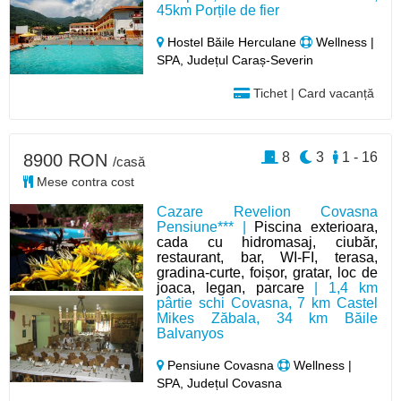
45km Porțile de fier
Hostel Băile Herculane
Wellness |
SPA, Județul Caraș-Severin
Tichet | Card vacanță
8
3
1 - 16
8900 RON
/casă
Mese contra cost
Cazare Revelion Covasna
Pensiune*** |
Piscina exterioara,
cada cu hidromasaj, ciubăr,
restaurant, bar, WI-FI, terasa,
gradina-curte, foișor, gratar, loc de
joaca, legan, parcare
| 1,4 km
pârtie schi Covasna, 7 km Castel
Mikes Zăbala, 34 km Băile
Balvanyos
Pensiune Covasna
Wellness |
SPA, Județul Covasna