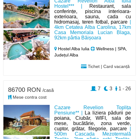
Cazare Revelion Alba Iulia
Hostel*** |
Restaurant, sala
conferințe, piscina interioara-
exterioara, sauna, cada cu
hidromasaj, teren fotbal, parcare
|
4km Cetatea Alba Carolina, 17km
Casa Memoriala Lucian Blaga,
92km pârtia Băișoara
Hostel Alba Iulia
Wellness | SPA,
Județul Alba
Tichet | Card vacanță
7
3
1 - 26
86700 RON
/casă
Mese contra cost
Cazare Revelion Toplița
Pensiune** |
La liziera pădurii pe
poiana, Ciubăr, WIFI, sala de
mese, bucătărie, zona verde,
cuptor, grătar, filegorie, parcare
|
500m Cascada Mezotermală