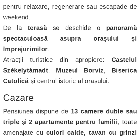
pentru relaxare, regenerare sau escapade de
weekend.
De la
terasă
se deschide o
panoramă
spectaculoasă asupra orașului și
împrejurimilor
.
Atracții turistice din apropiere:
Castelul
Székelytámadt
,
Muzeul Borvíz
,
Biserica
Catolică
și centrul istoric al orașului.
Cazare
Pensiunea dispune de
13 camere duble sau
triple
și
2 apartamente pentru familii
, toate
amenajate cu
culori calde
,
tavan cu grinzi