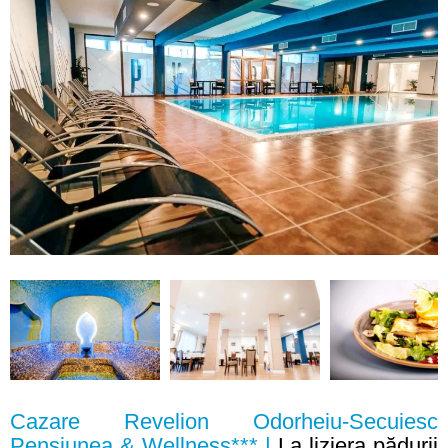
Cazare Revelion Odorheiu-Secuiesc
Pensiunea & Wellness*** |
La liziera pădurii