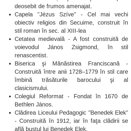
deosebit de frumos amenajat.
Capela "Jézus Szíve" - Cel mai vechi
obiectiv religios din Secuime, construit în
stil roman în sec. al XIII-lea
Cetatea medievală - A fost construită de
voievodul János Zsigmond, în stil
renascentist.
Biserica şi Mănăstirea Franciscană -
Construită între anii 1728–1779 în stil care
îmbină trăsăturile barocului şi al
clasicismului.
Colegiul Reformat - Fondat în 1670 de
Bethlen János.
Clădirea Liceului Pedagogic "Benedek Elek"
- Construită în 1912, iar în faţa clădirii se
află bustul lui Benedek Elek.