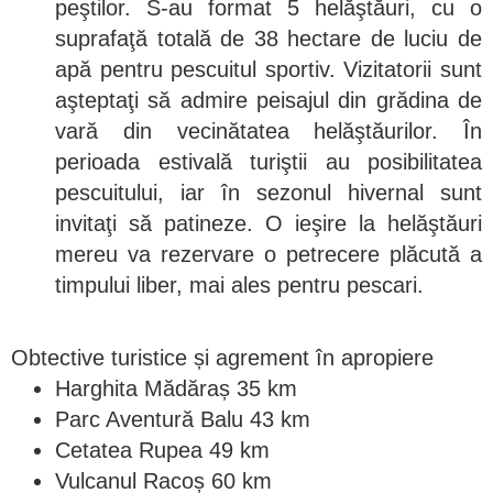
peştilor. S-au format 5 helăştăuri, cu o
suprafaţă totală de 38 hectare de luciu de
apă pentru pescuitul sportiv. Vizitatorii sunt
aşteptaţi să admire peisajul din grădina de
vară din vecinătatea helăştăurilor. În
perioada estivală turiştii au posibilitatea
pescuitului, iar în sezonul hivernal sunt
invitaţi să patineze. O ieşire la helăştăuri
mereu va rezervare o petrecere plăcută a
timpului liber, mai ales pentru pescari.
Obtective turistice și agrement în apropiere
Harghita Mădăraș 35 km
Parc Aventură Balu 43 km
Cetatea Rupea 49 km
Vulcanul Racoș 60 km