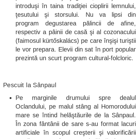
introduşi în taina tradiţiei cioplirii lemnului,
ţesutului şi storsului. Nu va lipsi din
program degustarea pălincii de afine,
respectiv a pâinii de casă şi al cozonacului
(faimosul kürtőskalács) pe care înşişi turiştii
le vor prepara. Elevii din sat în port popular
prezintă un scurt program cultural-folcloric.
Pescuit la Sânpaul
Pe marginile drumului spre dealul
Oclandului, pe malul stâng al Homorodului
mare se întind helăştăurile de la Sânpaul.
În zona fântânii de sare s-au format lacuri
artificiale în scopul creşterii şi valorificării