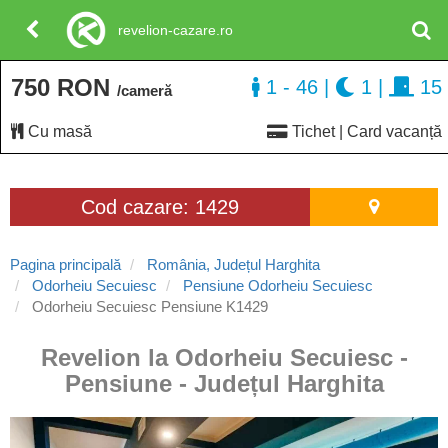
revelion-cazare.ro
750 RON
1 - 46
|
1
|
15
/cameră
Cu masă
Tichet | Card vacanță
Cod cazare: 1429
Pagina principală
România, Județul Harghita
Odorheiu Secuiesc
Pensiune Odorheiu Secuiesc
Odorheiu Secuiesc Pensiune K1429
Revelion la Odorheiu Secuiesc -
Pensiune - Județul Harghita