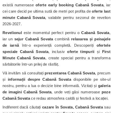
există numeroase
oferte early booking Cabană Sovata
, iar
cei care decid pe ultima sută de metri pot profita de
oferte last
minute Cabană Sovata
, valabile pentru sezonul de revelion
2026-2027.
Revelionul
este momentul perfect pentru o
Cabană Sovata
,
iar un
sejur Cabană Sovata
combină
relaxarea și peisajele
de iarnă
într-o experiență completă. Descoperiți
ofertele
speciale Cabană Sovata
, inclusiv
oferte timpurii
și
First
Minute Cabană Sovata
, create special pentru a transforma
sărbătorile într-un prilej de răsfăț.
Vă invităm să consultați
prezentarea Cabană Sovata
, precum
și
informații despre Cabană Sovata
disponibile pe site-ul
nostru, pentru a lua o decizie bine informată. Vizitați și
galeria
de imagini Cabană Sovata
, unde veți găsi numeroase
poze
Cabană Sovata
ce redau atmosfera caldă și festivă a locației.
Indiferent dacă căutați
cazare în Sovata, Cabană Sovata
sau