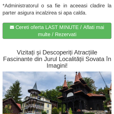
*Administratorul o sa fie in aceeasi cladire la
parter asigura incalzirea si apa calda.
Cereti oferta LAST MINUTE / Aflati mai
multe / Rezervati
Vizitați și Descoperiți Atracțiile
Fascinante din Jurul Localității Sovata în
Imagini!