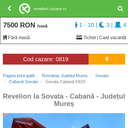
revelion-cazare.ro
7500 RON
1 - 10
|
3
|
4
/casă
Fără masă
Tichet | Card vacanță
Cod cazare: 0819
Pagina principală
România, Județul Mureș
Sovata
Cabană Sovata
Sovata Cabană K819
Revelion la Sovata - Cabană - Județul
Mureș