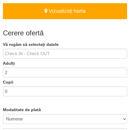
Vizualizați harta
Cerere ofertă
Vă rugăm să selectați datele
Adulți
Copii
Modalitate de plată