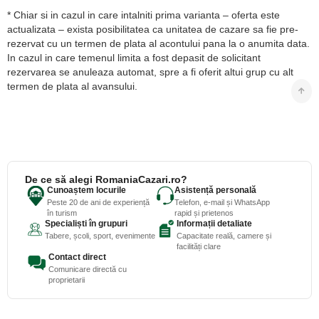
* Chiar si in cazul in care intalniti prima varianta – oferta este
actualizata – exista posibilitatea ca unitatea de cazare sa fie pre-
rezervat cu un termen de plata al acontului pana la o anumita data.
In cazul in care temenul limita a fost depasit de solicitant
rezervarea se anuleaza automat, spre a fi oferit altui grup cu alt
termen de plata al avansului.
De ce să alegi RomaniaCazari.ro?
Cunoaștem locurile
Asistență personală
Peste 20 de ani de experiență
Telefon, e-mail și WhatsApp
în turism
rapid și prietenos
Specialiști în grupuri
Informații detaliate
Tabere, școli, sport, evenimente
Capacitate reală, camere și
facilități clare
Contact direct
Comunicare directă cu
proprietarii