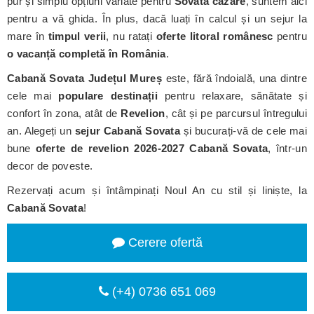
pur și simplu opțiuni variate pentru
Sovata cazare
, suntem aici
pentru a vă ghida. În plus, dacă luați în calcul și un sejur la
mare în
timpul verii
, nu ratați
oferte litoral românesc
pentru
o vacanță completă în România
.
Cabană Sovata
Județul Mureș
este, fără îndoială, una dintre
cele mai
populare destinații
pentru relaxare, sănătate și
confort în zona, atât de
Revelion
, cât și pe parcursul întregului
an. Alegeți un
sejur Cabană Sovata
și bucurați-vă de cele mai
bune
oferte de revelion 2026-2027 Cabană Sovata
, într-un
decor de poveste.
Rezervați acum și întâmpinați Noul An cu stil și liniște, la
Cabană Sovata
!
Cerere ofertă
(+4) 0736 651 069