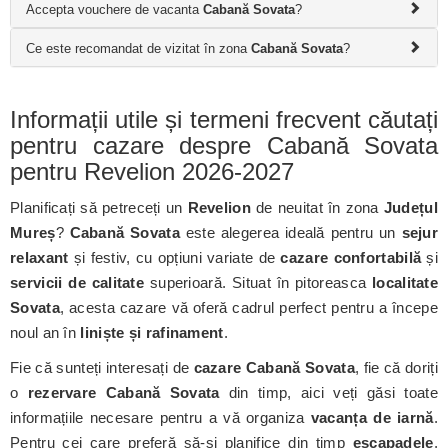
Accepta vouchere de vacanta
Cabană Sovata
?
Ce este recomandat de vizitat în zona
Cabană Sovata
?
Informații utile și termeni frecvent căutați
pentru cazare despre Cabană Sovata
pentru Revelion 2026-2027
Planificați să petreceți un
Revelion
de neuitat în zona
Județul
Mureș
?
Cabană Sovata
este alegerea ideală pentru un
sejur
relaxant
și festiv, cu opțiuni variate de
cazare confortabilă
și
servicii de calitate
superioară. Situat în pitoreasca
localitate
Sovata
, acesta cazare vă oferă cadrul perfect pentru a începe
noul an în
liniște și rafinament
.
Fie că sunteți interesați de
cazare Cabană Sovata
, fie că doriți
o
rezervare Cabană Sovata
din timp, aici veți găsi toate
informațiile necesare pentru a vă organiza
vacanța de iarnă
.
Pentru cei care preferă să-și planifice din timp
escapadele
,