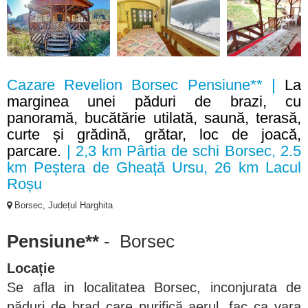
Cazare Revelion Borsec Pensiune** |
La
marginea unei păduri de brazi, cu
panoramă, bucătărie utilată, saună, terasă,
curte și grădină, grătar, loc de joacă,
parcare.
| 2,3 km Pârtia de schi Borsec, 2.5
km Peștera de Gheață Ursu, 26 km Lacul
Roșu
Borsec, Județul Harghita
Pensiune**
- Borsec
Locație
Se afla in localitatea Borsec, inconjurata de
păduri de brad care purifică aerul, fac ca vara