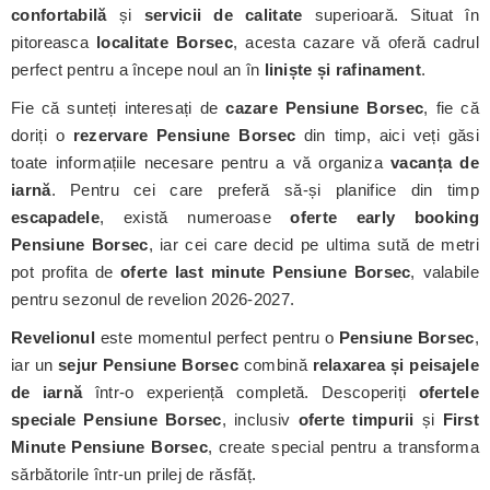
confortabilă
și
servicii de calitate
superioară. Situat în
pitoreasca
localitate Borsec
, acesta cazare vă oferă cadrul
perfect pentru a începe noul an în
liniște și rafinament
.
Fie că sunteți interesați de
cazare Pensiune Borsec
, fie că
doriți o
rezervare Pensiune Borsec
din timp, aici veți găsi
toate informațiile necesare pentru a vă organiza
vacanța de
iarnă
. Pentru cei care preferă să-și planifice din timp
escapadele
, există numeroase
oferte early booking
Pensiune Borsec
, iar cei care decid pe ultima sută de metri
pot profita de
oferte last minute Pensiune Borsec
, valabile
pentru sezonul de revelion 2026-2027.
Revelionul
este momentul perfect pentru o
Pensiune Borsec
,
iar un
sejur Pensiune Borsec
combină
relaxarea și peisajele
de iarnă
într-o experiență completă. Descoperiți
ofertele
speciale Pensiune Borsec
, inclusiv
oferte timpurii
și
First
Minute Pensiune Borsec
, create special pentru a transforma
sărbătorile într-un prilej de răsfăț.