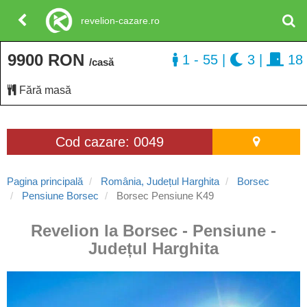
revelion-cazare.ro
9900 RON
1 - 55
|
3
|
18
/casă
Fără masă
Cod cazare: 0049
Pagina principală
România, Județul Harghita
Borsec
Pensiune Borsec
Borsec Pensiune K49
Revelion la Borsec - Pensiune -
Județul Harghita