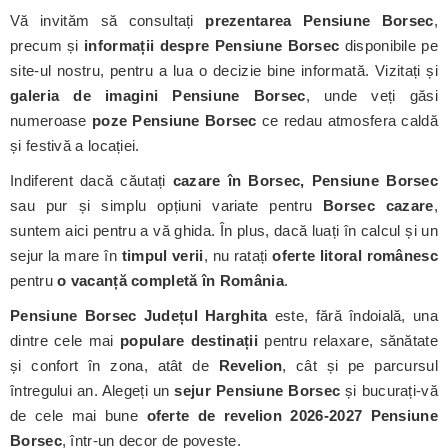
Vă invităm să consultați
prezentarea Pensiune Borsec
,
precum și
informații despre Pensiune Borsec
disponibile pe
site-ul nostru, pentru a lua o decizie bine informată. Vizitați și
galeria de imagini Pensiune Borsec
, unde veți găsi
numeroase
poze Pensiune Borsec
ce redau atmosfera caldă
și festivă a locației.
Indiferent dacă căutați
cazare în Borsec, Pensiune Borsec
sau pur și simplu opțiuni variate pentru
Borsec cazare
,
suntem aici pentru a vă ghida. În plus, dacă luați în calcul și un
sejur la mare în
timpul verii
, nu ratați
oferte litoral românesc
pentru
o vacanță completă în România
.
Pensiune Borsec
Județul Harghita
este, fără îndoială, una
dintre cele mai
populare destinații
pentru relaxare, sănătate
și confort în zona, atât de
Revelion
, cât și pe parcursul
întregului an. Alegeți un
sejur Pensiune Borsec
și bucurați-vă
de cele mai bune
oferte de revelion 2026-2027 Pensiune
Borsec
, într-un decor de poveste.