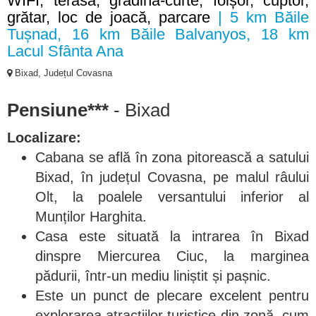
WIFI, terasă, grădină-curte, foișor, cuptor,
grătar, loc de joacă, parcare
| 5 km Băile
Tușnad, 16 km Băile Balvanyos, 18 km
Lacul Sfânta Ana
Bixad, Județul Covasna
Pensiune***
- Bixad
Localizare:
Cabana se află în zona pitorească a satului
Bixad, în județul Covasna, pe malul râului
Olt, la poalele versantului inferior al
Munților Harghita.
Casa este situată la intrarea în Bixad
dinspre Miercurea Ciuc, la marginea
pădurii, într-un mediu liniștit și pașnic.
Este un punct de plecare excelent pentru
explorarea atracțiilor turistice din zonă, cum