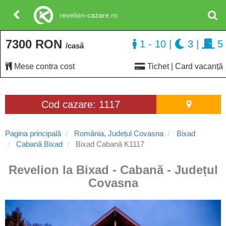
revelion-cazare.ro
7300 RON
1 - 10
|
3
|
5
/casă
Mese contra cost
Tichet | Card vacanță
Cod cazare: 1117
Pagina principală
România, Județul Covasna
Bixad
Cabană Bixad
Bixad Cabană K1117
Revelion la Bixad - Cabană - Județul
Covasna