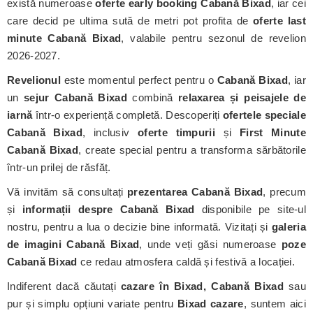
există numeroase
oferte early booking Cabană Bixad
, iar cei
care decid pe ultima sută de metri pot profita de
oferte last
minute Cabană Bixad
, valabile pentru sezonul de revelion
2026-2027.
Revelionul
este momentul perfect pentru o
Cabană Bixad
, iar
un
sejur Cabană Bixad
combină
relaxarea și peisajele de
iarnă
într-o experiență completă. Descoperiți
ofertele speciale
Cabană Bixad
, inclusiv
oferte timpurii
și
First Minute
Cabană Bixad
, create special pentru a transforma sărbătorile
într-un prilej de răsfăț.
Vă invităm să consultați
prezentarea Cabană Bixad
, precum
și
informații despre Cabană Bixad
disponibile pe site-ul
nostru, pentru a lua o decizie bine informată. Vizitați și
galeria
de imagini Cabană Bixad
, unde veți găsi numeroase
poze
Cabană Bixad
ce redau atmosfera caldă și festivă a locației.
Indiferent dacă căutați
cazare în Bixad, Cabană Bixad
sau
pur și simplu opțiuni variate pentru
Bixad cazare
, suntem aici