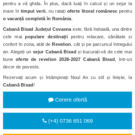
pentru a vă ghida. În plus, dacă luați în calcul și un sejur la
mare în
timpul verii
, nu ratați
oferte litoral românesc
pentru
o vacanță completă în România
.
Cabană Bixad
Județul Covasna
este, fără îndoială, una dintre
cele mai
populare destinații
pentru relaxare, sănătate și
confort în zona, atât de
Revelion
, cât și pe parcursul întregului
an. Alegeți un
sejur Cabană Bixad
și bucurați-vă de cele mai
bune
oferte de revelion 2026-2027 Cabană Bixad
, într-un
decor de poveste.
Rezervați acum și întâmpinați Noul An cu stil și liniște, la
Cabană Bixad
!
Cerere ofertă
(+4) 0736 651 069