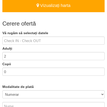
Vizualizați harta
Cerere ofertă
Vă rugăm să selectați datele
Adulți
Copii
Modalitate de plată