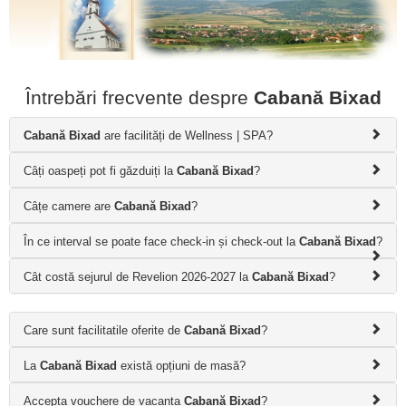
Întrebări frecvente despre
Cabană Bixad
Cabană Bixad
are facilități de Wellness | SPA?
Câți oaspeți pot fi găzduiți la
Cabană Bixad
?
Câțe camere are
Cabană Bixad
?
În ce interval se poate face check-in și check-out la
Cabană Bixad
?
Cât costă sejurul de Revelion 2026-2027 la
Cabană Bixad
?
Care sunt facilitatile oferite de
Cabană Bixad
?
La
Cabană Bixad
există opțiuni de masă?
Accepta vouchere de vacanta
Cabană Bixad
?