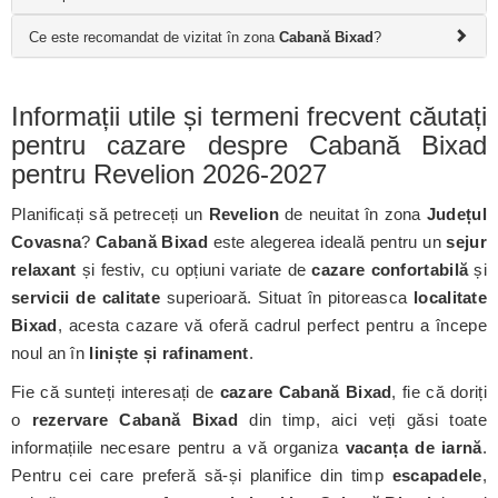
Ce este recomandat de vizitat în zona
Cabană Bixad
?
Informații utile și termeni frecvent căutați
pentru cazare despre Cabană Bixad
pentru Revelion 2026-2027
Planificați să petreceți un
Revelion
de neuitat în zona
Județul
Covasna
?
Cabană Bixad
este alegerea ideală pentru un
sejur
relaxant
și festiv, cu opțiuni variate de
cazare confortabilă
și
servicii de calitate
superioară. Situat în pitoreasca
localitate
Bixad
, acesta cazare vă oferă cadrul perfect pentru a începe
noul an în
liniște și rafinament
.
Fie că sunteți interesați de
cazare Cabană Bixad
, fie că doriți
o
rezervare Cabană Bixad
din timp, aici veți găsi toate
informațiile necesare pentru a vă organiza
vacanța de iarnă
.
Pentru cei care preferă să-și planifice din timp
escapadele
,