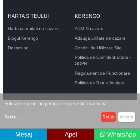
HARTA SITEULUI
KERENGO
Harta cu unitati de cazare
ADMIN cazare
Blogul Kerengo
Adaugă unitate de cazare
Despre noi
Conditii de Utilizare Site
Politică de Confidențialitate -
GDPR
Regulament de Funcționare
Politica de Retur/ Anulare
Folosim cookie-uri pentru o experiență mai bună.
Setări
...
Refuz
Accept
Mesaj
Apel
WhatsApp