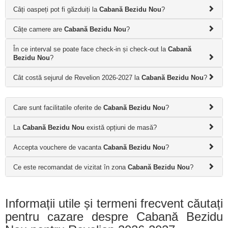
Câți oaspeți pot fi găzduiți la
Cabană Bezidu Nou
?
Câțe camere are
Cabană Bezidu Nou
?
În ce interval se poate face check-in și check-out la
Cabană
Bezidu Nou
?
Cât costă sejurul de Revelion 2026-2027 la
Cabană Bezidu Nou
?
Care sunt facilitatile oferite de
Cabană Bezidu Nou
?
La
Cabană Bezidu Nou
există opțiuni de masă?
Accepta vouchere de vacanta
Cabană Bezidu Nou
?
Ce este recomandat de vizitat în zona
Cabană Bezidu Nou
?
Informații utile și termeni frecvent căutați
pentru cazare despre Cabană Bezidu