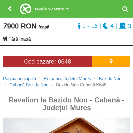
revelion-cazare.ro
7900 RON
1 - 16
|
4
|
3
/casă
Fără masă
Cod cazare: 0648
Pagina principală
România, Județul Mureș
Bezidu Nou
Cabană Bezidu Nou
Bezidu Nou Cabană K648
Revelion la Bezidu Nou - Cabană -
Județul Mureș