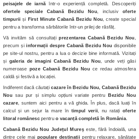
peisajele de iarnă
într-o experiență completă. Descoperiți
ofertele speciale Cabană Bezidu Nou
, inclusiv
oferte
timpurii
și
First Minute Cabană Bezidu Nou
, create special
pentru a transforma sărbătorile într-un prilej de răsfăț.
Vă invităm să consultați
prezentarea Cabană Bezidu Nou
,
precum și
informații despre Cabană Bezidu Nou
disponibile
pe site-ul nostru, pentru a lua o decizie bine informată. Vizitați
și
galeria de imagini Cabană Bezidu Nou
, unde veți găsi
numeroase
poze Cabană Bezidu Nou
ce redau atmosfera
caldă și festivă a locației.
Indiferent dacă căutați
cazare în Bezidu Nou, Cabană Bezidu
Nou
sau pur și simplu opțiuni variate pentru
Bezidu Nou
cazare
, suntem aici pentru a vă ghida. În plus, dacă luați în
calcul și un sejur la mare în
timpul verii
, nu ratați
oferte
litoral românesc
pentru
o vacanță completă în România
.
Cabană Bezidu Nou
Județul Mureș
este, fără îndoială, una
dintre cele mai
populare destinații
pentru relaxare, sănătate