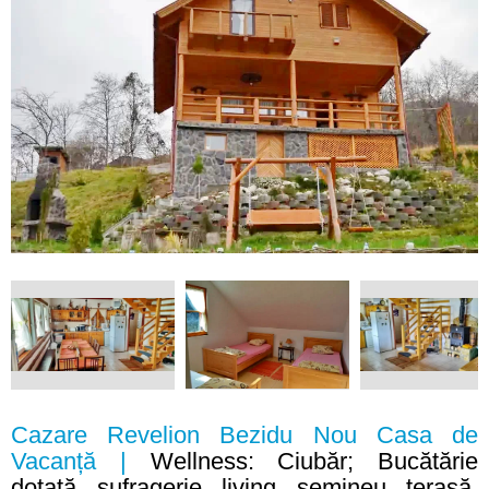
Cazare Revelion Bezidu Nou Casa de
Vacanță |
Wellness: Ciubăr; Bucătărie
dotată, sufragerie, living, șemineu, terasă,