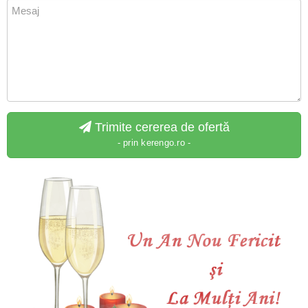
Trimite cererea de ofertă
- prin kerengo.ro -