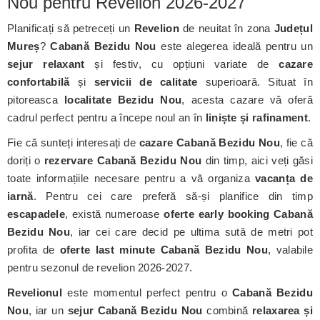
Nou pentru Revelion 2026-2027
Planificați să petreceți un
Revelion
de neuitat în zona
Județul
Mureș
?
Cabană Bezidu Nou
este alegerea ideală pentru un
sejur relaxant
și festiv, cu opțiuni variate de
cazare
confortabilă
și
servicii de calitate
superioară. Situat în
pitoreasca
localitate Bezidu Nou
, acesta cazare vă oferă
cadrul perfect pentru a începe noul an în
liniște și rafinament
.
Fie că sunteți interesați de
cazare Cabană Bezidu Nou
, fie că
doriți o
rezervare Cabană Bezidu Nou
din timp, aici veți găsi
toate informațiile necesare pentru a vă organiza
vacanța de
iarnă
. Pentru cei care preferă să-și planifice din timp
escapadele
, există numeroase
oferte early booking Cabană
Bezidu Nou
, iar cei care decid pe ultima sută de metri pot
profita de
oferte last minute Cabană Bezidu Nou
, valabile
pentru sezonul de revelion 2026-2027.
Revelionul
este momentul perfect pentru o
Cabană Bezidu
Nou
, iar un
sejur Cabană Bezidu Nou
combină
relaxarea și