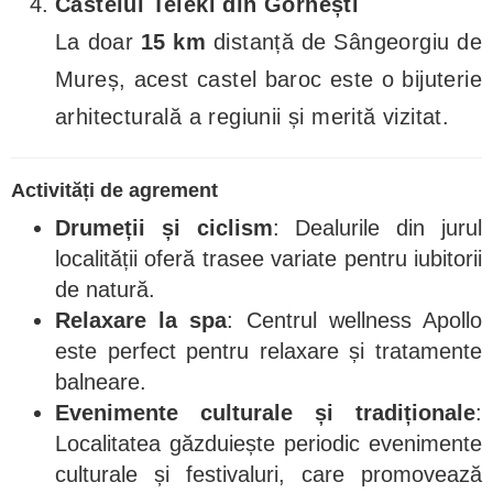
Castelul Teleki din Gornești
La doar
15 km
distanță de Sângeorgiu de
Mureș, acest castel baroc este o bijuterie
arhitecturală a regiunii și merită vizitat.
Activități de agrement
Drumeții și ciclism
: Dealurile din jurul
localității oferă trasee variate pentru iubitorii
de natură.
Relaxare la spa
: Centrul wellness Apollo
este perfect pentru relaxare și tratamente
balneare.
Evenimente culturale și tradiționale
:
Localitatea găzduiește periodic evenimente
culturale și festivaluri, care promovează