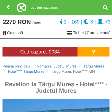
revelion-cazare.ro
2270 RON
1 - 160
|
3
|
73
/pers
Cu masă
Tichet | Card vacanță
Cod cazare: 0084
Pagina principală
România, Județul Mureș
Târgu Mureș
Hotel**** Târgu Mureș
Târgu Mureș Hotel**** K84
Revelion la Târgu Mureș - Hotel**** -
Județul Mureș