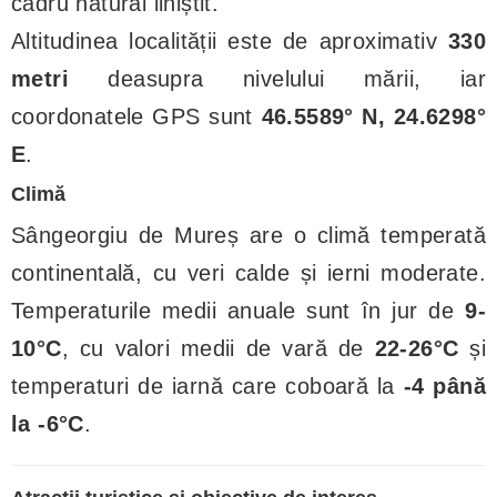
cadru natural liniștit.
Altitudinea localității este de aproximativ
330
metri
deasupra nivelului mării, iar
coordonatele GPS sunt
46.5589° N, 24.6298°
E
.
Climă
Sângeorgiu de Mureș are o climă temperată
continentală, cu veri calde și ierni moderate.
Temperaturile medii anuale sunt în jur de
9-
10°C
, cu valori medii de vară de
22-26°C
și
temperaturi de iarnă care coboară la
-4 până
la -6°C
.