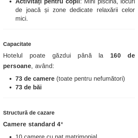
Activități pentru copii
: Mini piscină, locuri
de joacă și zone dedicate relaxării celor
mici.
Capacitate
Hotelul poate găzdui până la
160 de
persoane
, având:
73 de camere
(toate pentru nefumători)
73 de băi
Structură de cazare
Camere standard 4
*
10 camere cu pat matrimonial