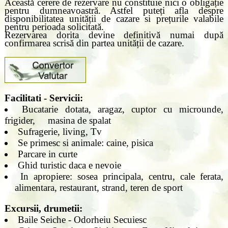
Această cerere de rezervare nu constituie nici o obligație
pentru dumneavoastră. Astfel puteți afla despre
disponibilitatea unității de cazare si prețurile valabile
pentru perioada solicitată.
Rezervarea dorita devine definitivă numai după
confirmarea scrisă din partea unității de cazare.
Facilitati - Servicii:
Bucatarie dotata, aragaz, cuptor cu microunde,
frigider, masina de spalat
Sufragerie, living, Tv
Se primesc si animale: caine, pisica
Parcare in curte
Ghid turistic daca e nevoie
In apropiere: sosea principala, centru, cale ferata,
alimentara, restaurant, strand, teren de sport
Excursii, drumetii:
Baile Seiche - Odorheiu Secuiesc