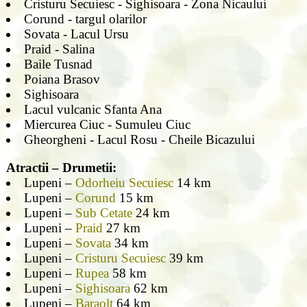
Cristuru Secuiesc - Sighisoara - Zona Nicaului
Corund - targul olarilor
Sovata - Lacul Ursu
Praid - Salina
Baile Tusnad
Poiana Brasov
Sighisoara
Lacul vulcanic Sfanta Ana
Miercurea Ciuc - Sumuleu Ciuc
Gheorgheni - Lacul Rosu - Cheile Bicazului
Atractii – Drumetii:
Lupeni –
Odorheiu Secuiesc
14 km
Lupeni –
Corund
15 km
Lupeni –
Sub Cetate
24 km
Lupeni –
Praid
27 km
Lupeni –
Sovata
34 km
Lupeni –
Cristuru Secuiesc
39 km
Lupeni –
Rupea
58 km
Lupeni –
Sighisoara
62 km
Lupeni –
Baraolt
64 km