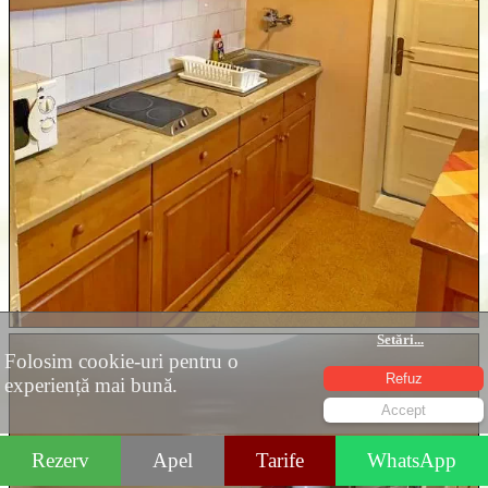
Setări
...
Folosim cookie-uri pentru o
Refuz
experiență mai bună.
Accept
Rezerv
Apel
Tarife
WhatsApp