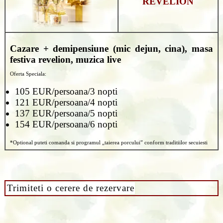
REVELION
Cazare + demipensiune (mic dejun, cina), masa
festiva revelion, muzica live
Oferta Speciala:
105 EUR/persoana/3 nopti
121 EUR/persoana/4 nopti
137 EUR/persoana/5 nopti
154 EUR/persoana/6 nopti
*Optional puteti comanda si programul „taierea porcului” conform traditiilor secuiesti
Trimiteti o cerere de rezervare