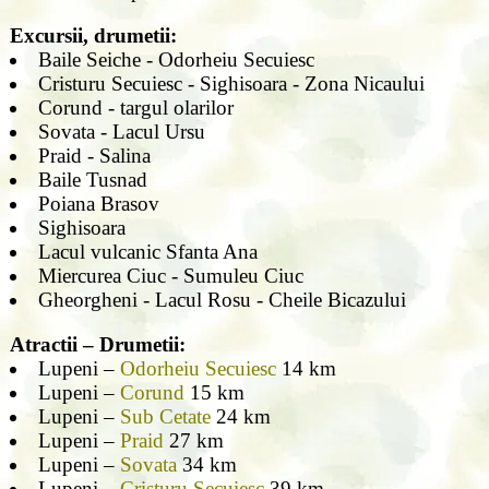
Excursii, drumetii:
Baile Seiche - Odorheiu Secuiesc
Cristuru Secuiesc - Sighisoara - Zona Nicaului
Corund - targul olarilor
Sovata - Lacul Ursu
Praid - Salina
Baile Tusnad
Poiana Brasov
Sighisoara
Lacul vulcanic Sfanta Ana
Miercurea Ciuc - Sumuleu Ciuc
Gheorgheni - Lacul Rosu - Cheile Bicazului
Atractii – Drumetii:
Lupeni –
Odorheiu Secuiesc
14 km
Lupeni –
Corund
15 km
Lupeni –
Sub Cetate
24 km
Lupeni –
Praid
27 km
Lupeni –
Sovata
34 km
Lupeni –
Cristuru Secuiesc
39 km