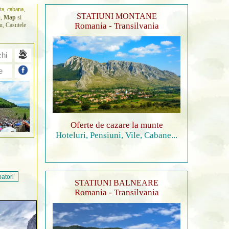
ta, cabana,
STATIUNI MONTANE
u,
Map
si
Romania - Transilvania
u, Casutele
chi
e
Oferte de cazare la munte
Hoteluri, Pensiuni, Vile, Cabane...
batori
STATIUNI BALNEARE
Romania - Transilvania