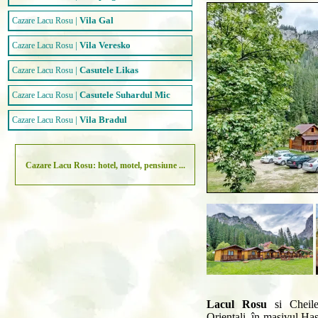
|
Vila Gal
Cazare Lacu Rosu
|
Vila Veresko
Cazare Lacu Rosu
|
Casutele Likas
Cazare Lacu Rosu
|
Casutele Suhardul Mic
Cazare Lacu Rosu
|
Vila Bradul
Cazare Lacu Rosu
Cazare Lacu Rosu: hotel, motel, pensiune ...
Lacul Rosu
si Cheile 
Orientali, în masivul Has