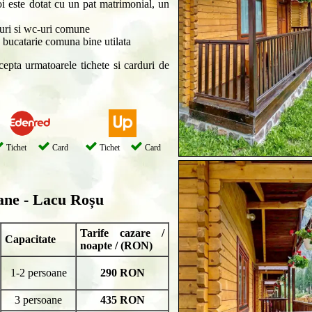
toi este dotat cu un pat matrimonial, un
uri si wc-uri comune
o bucatarie comuna bine utilata
pta urmatoarele tichete si carduri de
Tichet
Card
Tichet
Card
ne - Lacu Roșu
Tarife cazare /
Capacitate
noapte / (RON)
1-2 persoane
290 RON
3 persoane
435 RON