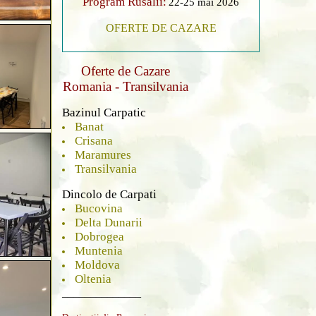
Program Rusalii:
22-25 mai 2026
OFERTE DE CAZARE
Oferte de Cazare
Romania - Transilvania
Bazinul Carpatic
Banat
Crisana
Maramures
Transilvania
Dincolo de Carpati
Bucovina
Delta Dunarii
Dobrogea
Muntenia
Moldova
Oltenia
______________