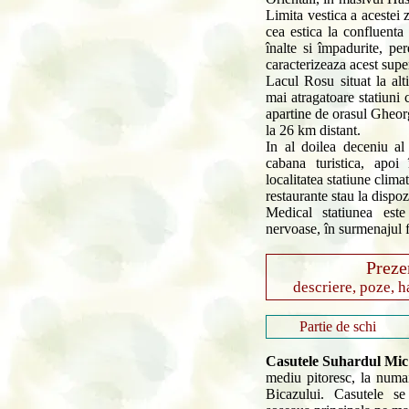
Limita vestica a acestei 
cea estica la confluent
înalte si împadurite, per
caracterizeaza acest sup
Lacul Rosu situat la al
mai atragatoare statiuni
apartine de orasul Gheorg
la 26 km distant.
In al doilea deceniu al
cabana turistica, apo
localitatea statiune clim
restaurante stau la dispozit
Medical statiunea est
nervoase, în surmenajul fi
Preze
descriere, poze, ha
Partie de schi
Casutele Suhardul Mi
mediu pitoresc, la numa
Bicazului. Casutele s