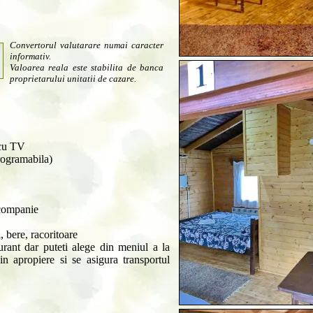
Convertorul valutarare numai caracter
informativ.
Valoarea reala este stabilita de banca
proprietarului unitatii de cazare.
 cu TV
programabila)
 companie
, bere, racoritoare
urant dar puteti alege din meniul a la
din apropiere si se asigura transportul