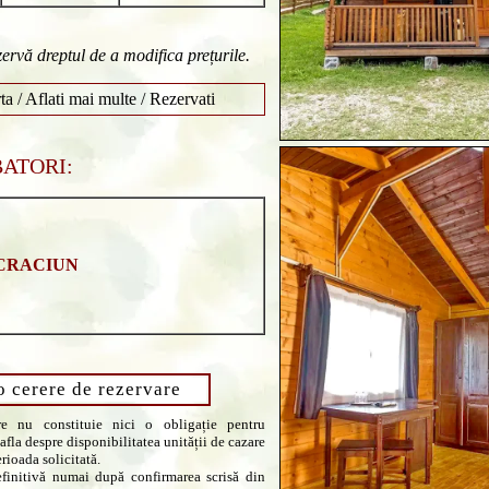
zervă dreptul de a modifica prețurile.
ta / Aflati mai multe / Rezervati
ATORI:
CRACIUN
o cerere de rezervare
re nu constituie nici o obligație pentru
afla despre disponibilitatea unității de cazare
erioada solicitată.
finitivă numai după confirmarea scrisă din