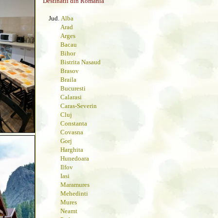
Destinatii din Romania
Jud.
Alba
Arad
Arges
Bacau
Bihor
Bistrita Nasaud
Brasov
Braila
Bucuresti
Calarasi
Caras-Severin
Cluj
Constanta
Covasna
Gorj
Harghita
Hunedoara
Ilfov
Iasi
Maramures
Mehedinti
Mures
Neamt