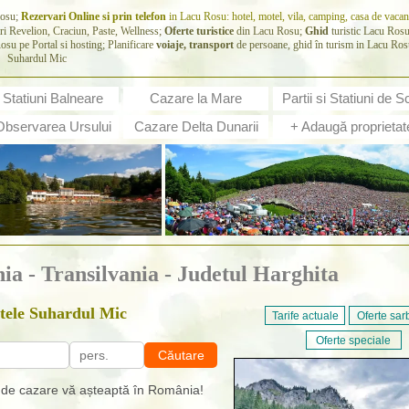
Rosu;
Rezervari Online si prin telefon
in Lacu Rosu: hotel, motel, vila, camping, casa de vacan
ri Revelion, Craciun, Paste, Wellness;
Oferte turistice
din Lacu Rosu;
Ghid
turistic Lacu Ros
osu pe Portal si hosting; Planificare
voiaje, transport
de persoane, ghid în turism in Lacu Ros
Suhardul Mic
Statiuni Balneare
Cazare la Mare
Partii si Statiuni de S
Observarea Ursului
Cazare Delta Dunarii
+ Adaugă proprietat
a - Transilvania - Judetul Harghita
tele Suhardul Mic
Tarife actuale
Oferte sar
Oferte speciale
Căutare
i de cazare vă așteaptă în România!