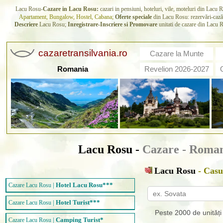
Lacu Rosu-
Cazare in Lacu Rosu:
cazari in pensiuni, hoteluri, vile, moteluri din Lacu 
Apartament, Bungalow, Hostel, Cabana;
Oferte speciale
din Lacu Rosu: rezervări-cază
Descriere
Lacu Rosu;
Inregistrare-Inscriere si Promovare
unitati de cazare din Lacu R
cazaretransilvania.ro
Cazare la Munte
Romania
Revelion 2026-2027
Lacu Rosu -
Cazare - Romani
Lacu Rosu
- Casu
|
Hotel Lacu Rosu***
Cazare Lacu Rosu
|
Hotel Turist***
Cazare Lacu Rosu
Peste 2000 de unităț
|
Camping Turist*
Cazare Lacu Rosu