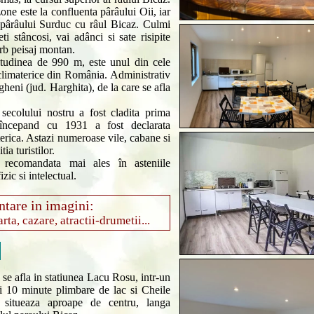
zone este la confluenta pârâului Oii, iar
a pârâului Surduc cu râul Bicaz. Culmi
eti stâncosi, vai adânci si sate risipite
erb peisaj montan.
titudinea de 990 m, este unul din cele
 climaterice din România. Administrativ
heni (jud. Harghita), de la care se afla
 secolului nostru a fost cladita prima
i începand cu 1931 a fost declarata
aterica. Astazi numeroase vile, cabane si
ia turistilor.
e recomandata mai ales în asteniile
zic si intelectual.
ntare in imagini:
rta, cazare, atractii-drumetii...
c
se afla in statiunea Lacu Rosu, intr-un
i 10 minute plimbare de lac si Cheile
e situeaza aproape de centru, langa