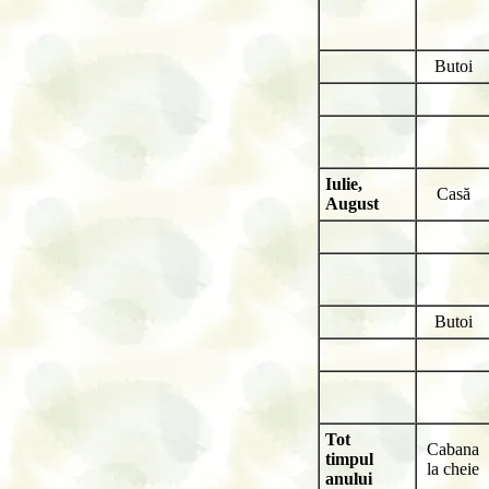
Butoi
Iulie,
Casă
August
Butoi
Tot
Cabana
timpul
la cheie
anului