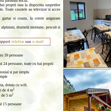
lul paraului Bicaz.
ai proprii stau la dispozitia oaspetilor
e. Toate casutele au televizor si acces
 gartar si ceaun, la cerere asiguram
 alpinism, drumetii montane, pescuit si
upport
telefon
sau
e-mail
tru 39 persoane
al 24 persoane, toate cu bai proprii
onial si pat simplu
imple
na, dotata cu wifi.
2
i de 4 m
2
a de 5 m
al 15 persoane