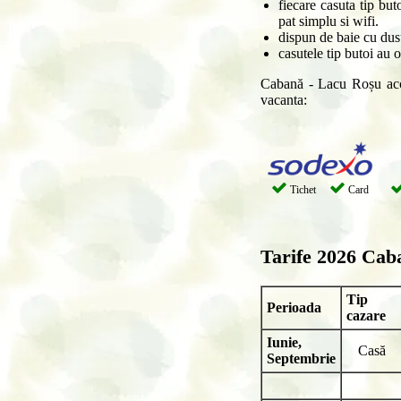
fiecare casuta tip bu
pat simplu si wifi.
dispun de baie cu dus
casutele tip butoi au 
Cabană - Lacu Roșu acce
vacanta:
Tichet
Card
Tarife 2026
Caba
Tip
Perioada
cazare
Iunie,
Casă
Septembrie