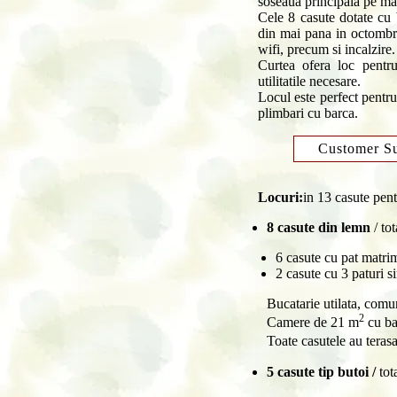
soseaua principala pe ma
Cele 8 casute dotate cu b
din mai pana in octombri
wifi, precum si incalzire.
Curtea ofera loc pentru
utilitatile necesare.
Locul este perfect pentru
plimbari cu barca.
Customer S
Locuri:
in 13 casute pen
8 casute din lemn
/ tot
6 casute cu pat matrim
2 casute cu 3 paturi s
Bucatarie utilata, comu
2
Camere de 21 m
cu ba
Toate casutele au teras
5 casute tip butoi /
tot