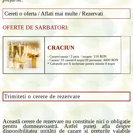
Cereti o oferta / Aflati mai multe / Rezervati
OFERTE DE SARBATORI:
CRACIUN
- Cazare/casuta / 2 pers. / noapte: 110 RON
- Cazare/ 10 casute/4 nopti/20 persoane: 4400 RON
* Cabanele pot fi inchiriate pentru minim 4 nopti
Trimiteti o cerere de rezervare
Această cerere de rezervare nu constituie nici o obligație
pentru dumneavoastră. Astfel puteți afla despre
disponibilitatea unității de cazare si prețurile valabile