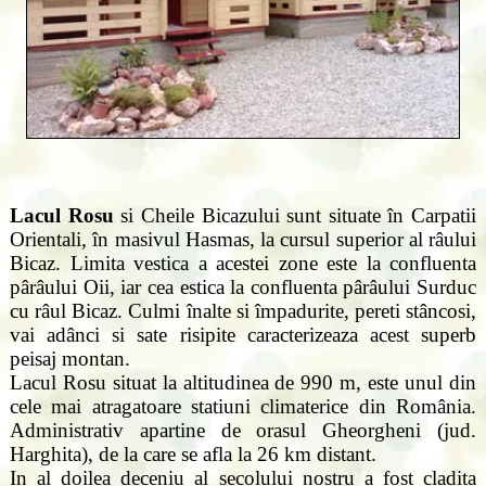
Lacul Rosu
si Cheile Bicazului sunt situate în Carpatii
Orientali, în masivul Hasmas, la cursul superior al râului
Bicaz. Limita vestica a acestei zone este la confluenta
pârâului Oii, iar cea estica la confluenta pârâului Surduc
cu râul Bicaz. Culmi înalte si împadurite, pereti stâncosi,
vai adânci si sate risipite caracterizeaza acest superb
peisaj montan.
Lacul Rosu situat la altitudinea de 990 m, este unul din
cele mai atragatoare statiuni climaterice din România.
Administrativ apartine de orasul Gheorgheni (jud.
Harghita), de la care se afla la 26 km distant.
In al doilea deceniu al secolului nostru a fost cladita