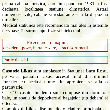
prima cabana turistica, apoi începand cu 1931 a fost
declarata localitatea statiune climaterica. Astazi
numeroase vile, cabane si restaurante stau la dispozitia
turistilor.
Medical statiunea este recomandata mai ales în asteniile
nervoase, în surmenajul fizic si intelectual.
Prezentare in imagini:
descriere, poze, harta, cazare, atractii-drumetii...
Partie de schi
Casutele Likas
sunt amplasate in Statiunea Lacu Rosu,
pe valea paraului Likas, accesul fiind din drumul
forestier cu acelasi nume. In apropiere se afla o
pastravarie.
Cele 10 casute din lemn sunt compuse din dormitor,
baie, un spatiu de depozitare al bagajelor (tip debara) si
o terasa.
Complexul Likas dispune de o cladire principala cu