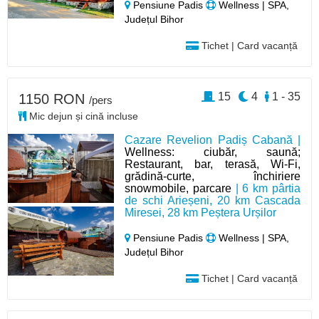
Pensiune Padis
Wellness | SPA,
Județul Bihor
Tichet | Card vacanță
15
4
1 - 35
1150 RON
/pers
Mic dejun și cină incluse
Cazare Revelion Padiș Cabană |
Wellness: ciubăr, saună;
Restaurant, bar, terasă, Wi-Fi,
grădină-curte, închiriere
snowmobile, parcare
| 6 km pârtia
de schi Arieșeni, 20 km Cascada
Miresei, 28 km Peștera Urșilor
Pensiune Padis
Wellness | SPA,
Județul Bihor
Tichet | Card vacanță