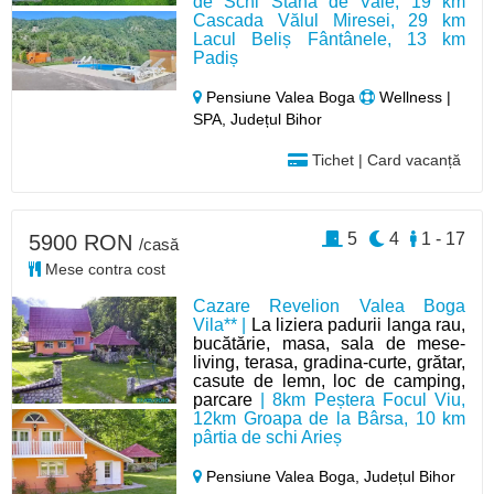
de Schi Stâna de Vale, 19 km
Cascada Vălul Miresei, 29 km
Lacul Beliș Fântânele, 13 km
Padiș
Pensiune Valea Boga
Wellness |
SPA, Județul Bihor
Tichet | Card vacanță
5
4
1 - 17
5900 RON
/casă
Mese contra cost
Cazare Revelion Valea Boga
Vila** |
La liziera padurii langa rau,
bucătărie, masa, sala de mese-
living, terasa, gradina-curte, grătar,
casute de lemn, loc de camping,
parcare
| 8km Peștera Focul Viu,
12km Groapa de la Bârsa, 10 km
pârtia de schi Arieș
Pensiune Valea Boga,
Județul Bihor