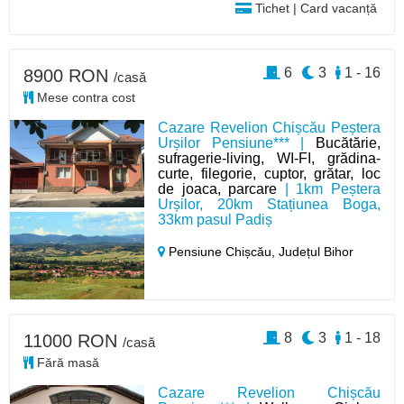
Tichet | Card vacanță
6
3
1 - 16
8900 RON
/casă
Mese contra cost
Cazare Revelion Chișcău Peștera
Urșilor Pensiune*** |
Bucătărie,
sufragerie-living, WI-FI, grădina-
curte, filegorie, cuptor, grătar, loc
de joaca, parcare
| 1km Peștera
Urșilor, 20km Stațiunea Boga,
33km pasul Padiș
Pensiune Chișcău,
Județul Bihor
8
3
1 - 18
11000 RON
/casă
Fără masă
Cazare Revelion Chișcău