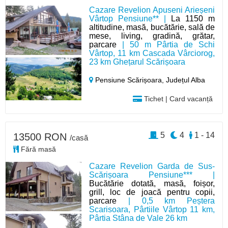
Cazare Revelion Apuseni Arieșeni
Vârtop Pensiune** |
La 1150 m
altitudine, masă, bucătărie, sală de
mese, living, gradină, grătar,
parcare
| 50 m Pârtia de Schi
Vârtop, 11 km Cascada Vârciorog,
23 km Ghețarul Scărișoara
Pensiune Scărișoara,
Județul Alba
Tichet | Card vacanță
5
4
1 - 14
13500 RON
/casă
Fără masă
Cazare Revelion Garda de Sus-
Scărișoara Pensiune*** |
Bucătărie dotată, masă, foișor,
grill, loc de joacă pentru copii,
parcare
| 0,5 km Peștera
Scarisoara, Pârtiile Vârtop 11 km,
Pârtia Stâna de Vale 26 km