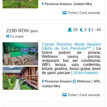
Pensiune Arieșeni,
Județul Alba
Tichet | Card vacanță
19
3
1 - 44
2190 RON
/pers
Cu masă
Cazare Revelion Munții Apuseni
Gârda de Sus Pensiune*** |
La
liziera padurii pe poiana,
Wellness: sauna, piscina,
restaurant, bar, aer conditionat,
WIFI, terasa, sala conferinta,
biliard, gradina, foisor, gratar, teren
de sport, parcare
| 14 km Arieșeni
Pensiune Arieșeni
Wellness | SPA,
Județul Alba
Tichet | Card vacanță