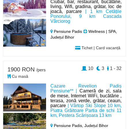
Ciubar, bar, restaurant, bucătărie,
living, Wifi, gradina, grătar, loc de
joacă, parcare
| 1 km Cetățile
Ponorului, 9 km Cascada
Vârciorog
Pensiune Padis
Wellness | SPA,
Județul Bihor
Tichet | Card vacanță
10
3
1 - 32
1900 RON
/pers
Cu masă
Cazare Revelion Padiș
Pensiune** |
Cameră de zi, sala
de mese, Internet WiFi, bucătărie ,
terasa, zonă verde, grătar, ceaun,
parcare
| Vârtop Ski Slope 10 km,
Piatra Grăitoare Partia de schi 11
km, Pestera Scărișoara 13 km
Pensiune Padis,
Județul Bihor