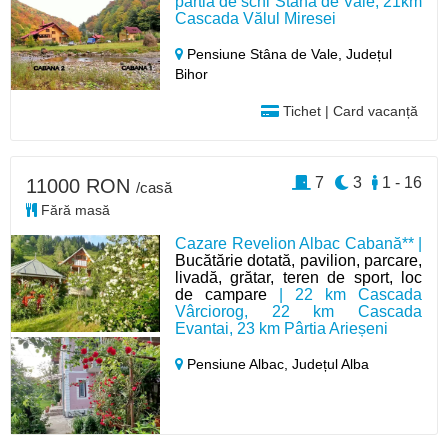
pârtia de schi Stâna de Vale, 21km
Cascada Vălul Miresei
Pensiune Stâna de Vale,
Județul
Bihor
Tichet | Card vacanță
7
3
1 - 16
11000 RON
/casă
Fără masă
Cazare Revelion Albac Cabană** |
Bucătărie dotată, pavilion, parcare,
livadă, grătar, teren de sport, loc
de campare
| 22 km Cascada
Vârciorog, 22 km Cascada
Evantai, 23 km Pârtia Arieșeni
Pensiune Albac,
Județul Alba