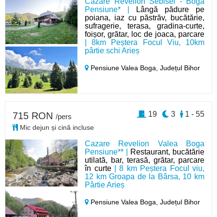
Cazare Revelion Sebisel - Boga
Pensiune* |
Lângă pădure pe
poiana, iaz cu păstrăv, bucătărie,
sufragerie, terasa, gradina-curte,
foișor, grătar, loc de joaca, parcare
| 8km Peștera Focul Viu, 10km
pârtie schi Arieș
Pensiune Valea Boga,
Județul Bihor
19
3
1 - 55
715 RON
/pers
Mic dejun și cină incluse
Cazare Revelion Valea Boga
Pensiune** |
Restaurant, bucătărie
utilată, bar, terasă, grătar, parcare
în curte
| 8 km Peștera Focul viu,
12 km Groapa de la Bârsa, 10 km
Pârtie Arieș
Pensiune Valea Boga,
Județul Bihor