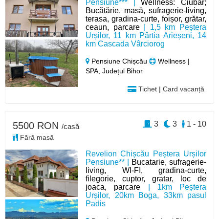
Pensiune*** |
Wellness: Ciubar;
Bucătărie, masă, sufragerie-living,
terasa, gradina-curte, foișor, grătar,
ceaun, parcare
| 1,5 km Peștera
Urșilor, 11 km Pârtia Arieșeni, 14
km Cascada Vârciorog
Pensiune Chișcău
Wellness |
SPA, Județul Bihor
Tichet | Card vacanță
3
3
1 - 10
5500 RON
/casă
Fără masă
Revelion Chișcău Peștera Urșilor
Pensiune** |
Bucatarie, sufragerie-
living, WI-FI, gradina-curte,
filegorie, cuptor, gratar, loc de
joaca, parcare
| 1km Peștera
Urșilor, 20km Boga, 33km pasul
Padis