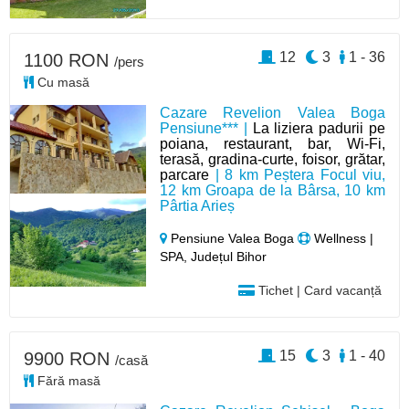
12
3
1 - 36
1100 RON
/pers
Cu masă
Cazare Revelion Valea Boga
Pensiune*** |
La liziera padurii pe
poiana, restaurant, bar, Wi-Fi,
terasă, gradina-curte, foisor, grătar,
parcare
| 8 km Peștera Focul viu,
12 km Groapa de la Bârsa, 10 km
Pârtia Arieș
Pensiune Valea Boga
Wellness |
SPA, Județul Bihor
Tichet | Card vacanță
15
3
1 - 40
9900 RON
/casă
Fără masă