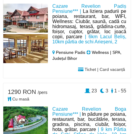
Cazare Revelion Padiș
Pensiune*** |
La liziera padurii pe
poiana, restaurant, bar, WIFI,
Wellness: Ciubăr, saună, cadă cu
hidromasaj, terasă, grădina-curte,
foișor, cuptor, grătar, loc joacă
copii, parcare
| 6km Lacul Beliș,
10km pârtia de schi Arieșeni, 2
Pensiune Padis
Wellness | SPA,
Județul Bihor
Tichet | Card vacanță
23
3
1 - 55
1290 RON
/pers
Cu masă
Cazare Revelion Boga
Pensiune*** |
In pădure pe poiana,
restaurant, bar, bucătărie, terasa,
gradina, piscina, ciubăr, foișor,
hota, grătar, parcare
| 9 km Pârtia