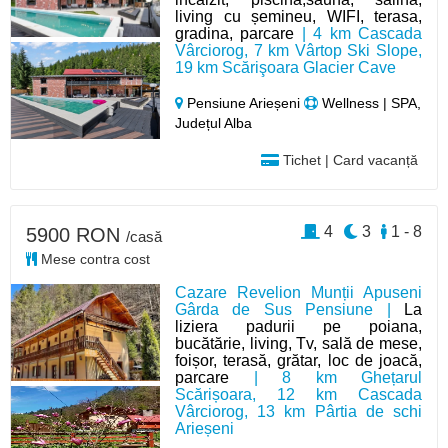
living cu șemineu, WIFI, terasa,
gradina, parcare
| 4 km Cascada
Vârciorog, 7 km Vârtop Ski Slope,
19 km Scărişoara Glacier Cave
Pensiune Arieșeni
Wellness | SPA,
Județul Alba
Tichet | Card vacanță
4
3
1 - 8
5900 RON
/casă
Mese contra cost
Cazare Revelion Munții Apuseni
Gârda de Sus Pensiune |
La
liziera padurii pe poiana,
bucătărie, living, Tv, sală de mese,
foișor, terasă, grătar, loc de joacă,
parcare
| 8 km Ghețarul
Scărișoara, 12 km Cascada
Vârciorog, 13 km Pârtia de schi
Arieșeni