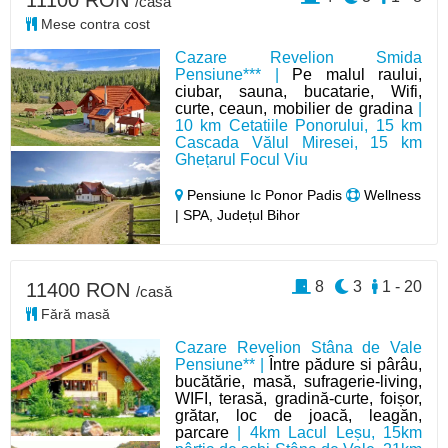
11100 RON
/casă
Mese contra cost
Cazare Revelion Smida
Pensiune*** |
Pe malul raului,
ciubar, sauna, bucatarie, Wifi,
curte, ceaun, mobilier de gradina
|
10 km Cetatiile Ponorului, 15 km
Cascada Vălul Miresei, 15 km
Ghețarul Focul Viu
Pensiune Ic Ponor Padis
Wellness
| SPA, Județul Bihor
8
3
1 - 20
11400 RON
/casă
Fără masă
Cazare Revelion Stâna de Vale
Pensiune** |
Între pădure si pârâu,
bucătărie, masă, sufragerie-living,
WIFI, terasă, gradină-curte, foișor,
grătar, loc de joacă, leagăn,
parcare
| 4km Lacul Leșu, 15km