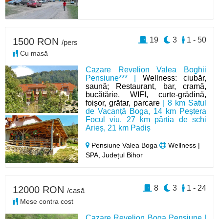
19
3
1 - 50
1500 RON
/pers
Cu masă
Cazare Revelion Valea Boghii
Pensiune*** |
Wellness: ciubăr,
saună; Restaurant, bar, cramă,
bucătărie, WIFI, curte-grădină,
foișor, grătar, parcare
| 8 km Satul
de Vacanță Boga, 14 km Peștera
Focul viu, 27 km pârtia de schi
Arieș, 21 km Padiș
Pensiune Valea Boga
Wellness |
SPA, Județul Bihor
8
3
1 - 24
12000 RON
/casă
Mese contra cost
Cazare Revelion Boga Pensiune |