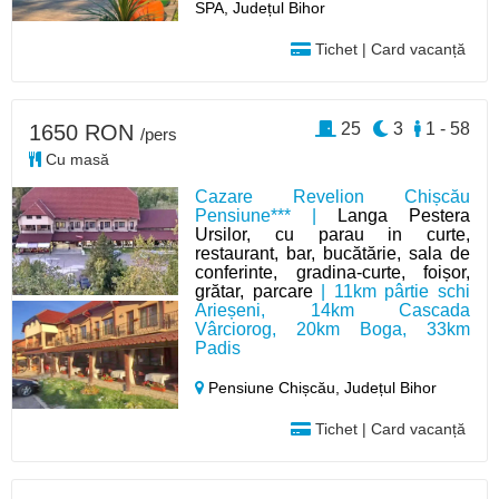
SPA, Județul Bihor
Tichet | Card vacanță
25
3
1 - 58
1650 RON
/pers
Cu masă
Cazare Revelion Chișcău
Pensiune*** |
Langa Pestera
Ursilor, cu parau in curte,
restaurant, bar, bucătărie, sala de
conferinte, gradina-curte, foișor,
grătar, parcare
| 11km pârtie schi
Arieșeni, 14km Cascada
Vârciorog, 20km Boga, 33km
Padis
Pensiune Chișcău,
Județul Bihor
Tichet | Card vacanță