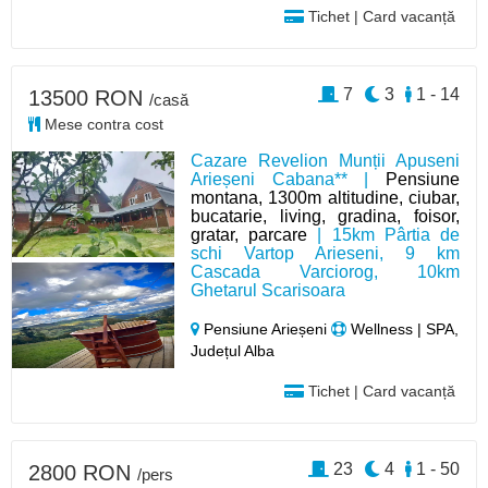
Tichet | Card vacanță
7
3
1 - 14
13500 RON
/casă
Mese contra cost
Cazare Revelion Munții Apuseni
Arieșeni Cabana** |
Pensiune
montana, 1300m altitudine, ciubar,
bucatarie, living, gradina, foisor,
gratar, parcare
| 15km Pârtia de
schi Vartop Arieseni, 9 km
Cascada Varciorog, 10km
Ghetarul Scarisoara
Pensiune Arieșeni
Wellness | SPA,
Județul Alba
Tichet | Card vacanță
23
4
1 - 50
2800 RON
/pers