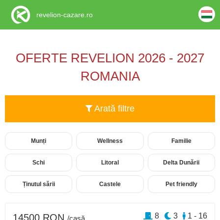
revelion-cazare.ro
OFERTE REVELION 2026 - 2027
ROMANIA
Arată filtre
Munți
Wellness
Familie
Schi
Litoral
Delta Dunării
Ținutul sării
Castele
Pet friendly
8
3
1 - 16
14500 RON
/casă