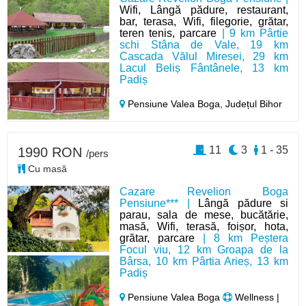
Wifi, Lângă pădure, restaurant,
bar, terasa, Wifi, filegorie, grătar,
teren tenis, parcare
| 9 km Pârtie
schi Stâna de Vale, 19 km
Cascada Vălul Miresei, 29 km
Lacul Beliș Fântânele, 13 km
Padiș
Pensiune Valea Boga,
Județul Bihor
11
3
1 - 35
1990 RON
/pers
Cu masă
Cazare Revelion Boga
Pensiune*** |
Lângă pădure si
parau, sala de mese, bucătărie,
masă, Wifi, terasă, foișor, hota,
grătar, parcare
| 8 km Peștera
Focul viu, 12 km Groapa de la
Bârsa, 10 km Pârtia Arieș, 13 km
Padiș
Pensiune Valea Boga
Wellness |