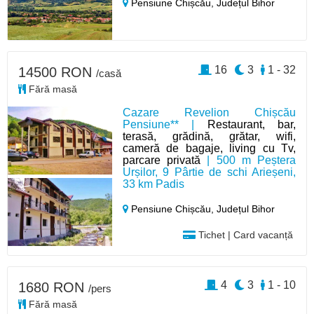
Pensiune Chișcău,
Județul Bihor
16
3
1 - 32
14500 RON
/casă
Fără masă
Cazare Revelion Chișcău
Pensiune** |
Restaurant, bar,
terasă, grădină, grătar, wifi,
cameră de bagaje, living cu Tv,
parcare privată
| 500 m Peștera
Urșilor, 9 Pârtie de schi Arieșeni,
33 km Padis
Pensiune Chișcău,
Județul Bihor
Tichet | Card vacanță
4
3
1 - 10
1680 RON
/pers
Fără masă