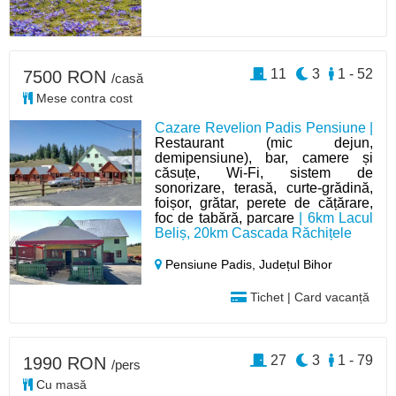
11
3
1 - 52
7500 RON
/casă
Mese contra cost
Cazare Revelion Padis Pensiune |
Restaurant (mic dejun,
demipensiune), bar, camere și
căsuțe, Wi-Fi, sistem de
sonorizare, terasă, curte-grădină,
foișor, grătar, perete de cățărare,
foc de tabără, parcare
| 6km Lacul
Beliș, 20km Cascada Răchițele
Pensiune Padis,
Județul Bihor
Tichet | Card vacanță
27
3
1 - 79
1990 RON
/pers
Cu masă