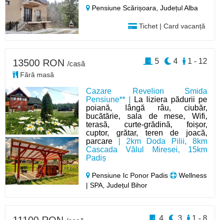
Pensiune Scărișoara,
Județul Alba
Tichet | Card vacanță
5
4
1 - 12
13500 RON
/casă
Fără masă
Cazare Revelion Smida
Pensiune** |
La liziera pădurii pe
poiană, lângă râu, ciubăr,
bucătărie, sala de mese, Wifi,
terasă, curte-grădină, foișor,
cuptor, grătar, teren de joacă,
parcare
| 2km Doda Pilii, 8km
Cascada Vălul Miresei, 15km
Padiș
Pensiune Ic Ponor Padis
Wellness
| SPA, Județul Bihor
4
3
1 - 8