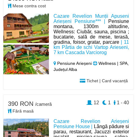
Mese contra cost
Cazare Revelion Munții Apuseni
Arieșeni Pensiune*** |
Pensiune
montana, 1300m altitudine,
Wellness: Ciubăr, sauna, piscina ;
bucatarie, sală de mese, terasă,
gradina, foisor, gratar, parcare
| 11
km Pârtia de schi Vartop Arieseni,
7 km Cascada Varciorog
Pensiune Arieșeni
Wellness | SPA,
Județul Alba
Tichet | Card vacanță
12
1
1 - 40
390 RON
/cameră
Fără masă
Cazare Revelion Arieșeni
Pensiune House |
Lângă pădure si
parau, restaurant, Jacuzzi exterior
incalzit, piscina,sauna, salina,