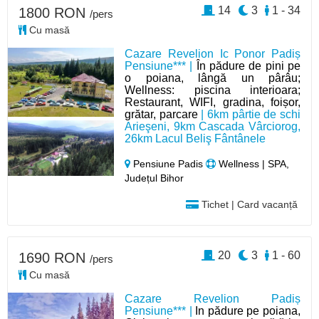
14
3
1 - 34
1800 RON
/pers
Cu masă
Cazare Revelion Ic Ponor Padiș
Pensiune*** |
În pădure de pini pe
o poiana, lângă un pârâu;
Wellness: piscina interioara;
Restaurant, WIFI, gradina, foișor,
grătar, parcare
| 6km pârtie de schi
Arieşeni, 9km Cascada Vârciorog,
26km Lacul Beliş Fântânele
Pensiune Padis
Wellness | SPA,
Județul Bihor
Tichet | Card vacanță
20
3
1 - 60
1690 RON
/pers
Cu masă
Cazare Revelion Padiș
Pensiune*** |
In pădure pe poiana,