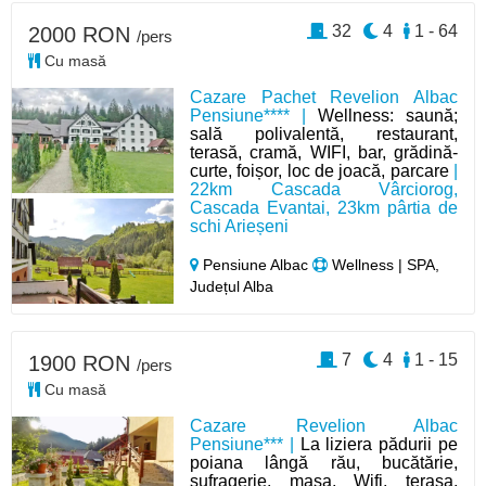
32
4
1 - 64
2000 RON
/pers
Cu masă
Cazare Pachet Revelion Albac
Pensiune**** |
Wellness: saună;
sală polivalentă, restaurant,
terasă, cramă, WIFI, bar, grădină-
curte, foișor, loc de joacă, parcare
|
22km Cascada Vârciorog,
Cascada Evantai, 23km pârtia de
schi Arieșeni
Pensiune Albac
Wellness | SPA,
Județul Alba
7
4
1 - 15
1900 RON
/pers
Cu masă
Cazare Revelion Albac
Pensiune*** |
La liziera pădurii pe
poiana lângă rău, bucătărie,
sufragerie, masa, Wifi, terasa,