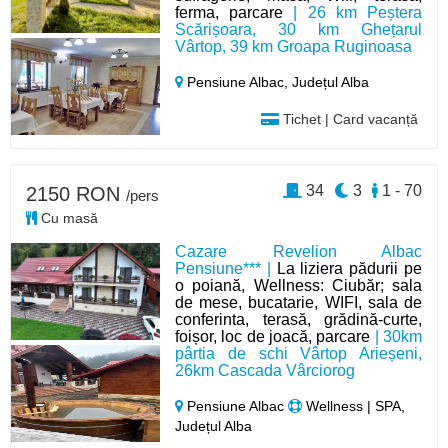
ferma, parcare
| 26 km Peștera
Scărișoara, 30 km Ghețarul
Vârtop, 39 km Groapa Ruginoasa
Pensiune Albac,
Județul Alba
Tichet | Card vacanță
34
3
1 - 70
2150 RON
/pers
Cu masă
Cazare Revelion Albac
Pensiune*** |
La liziera pădurii pe
o poiană, Wellness: Ciubăr; sala
de mese, bucatarie, WIFI, sala de
conferinta, terasă, grădină-curte,
foișor, loc de joacă, parcare
| 30km
pârtia de schi Vârtop Arieșeni,
26km Cascada Vârciorog
Pensiune Albac
Wellness | SPA,
Județul Alba