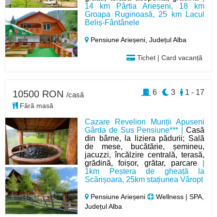
14 km Pârtia Arieșeni, 18 km
Groapa Ruginoasă, 25 km Lacul
Beliș-Fântânele
Pensiune Arieșeni,
Județul Alba
Tichet | Card vacanță
6
3
1 - 17
10500 RON
/casă
Fără masă
Cazare Revelion Munții Apuseni
Gârda de Sus Pensiune*** |
Casă
din bârne, la liziera pădurii; Sală
de mese, bucătărie, șemineu,
jacuzzi, încălzire centrală, terasă,
grădină, foișor, grătar, parcare
|
1km Peștera de gheață la
Scărișoara, 25km stațiunea Vâropt
Pensiune Arieșeni
Wellness | SPA,
Județul Alba