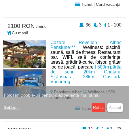
Tichet | Card vacanță
36
3
1 - 100
2100 RON
/pers
Cu masă
Cazare Revelion Albac
Pensiune**** |
Wellness: piscină,
saună, sală de fitness; Restaurant,
bar, WIFI, sală de conferințe,
terasă, grădină-curte, foișor, grătar,
loc de joacă, parcare
| 500m pârtia
de schi, 20km Ghețarul
Scărișoara, 28km Cascada
Vârciorog
Pensiune Albac
Wellness | SPA,
Folosim cookie-uri pentru o experiență mai bună.
Județul Alba
Setări
...
Refuz
Accept
Tichet | Card vacanță
11
1
1 - 23