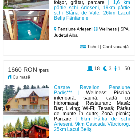
foișor, grătar, parcare
| 1,6 km
pârtie schi Arieșeni, 19km pârtie
schi Stâna de Vale, 26km Lacul
Beliș Fântânele
Pensiune Arieșeni
Wellness | SPA,
Județul Alba
Tichet | Card vacanță
18
3
1 - 50
1660 RON
/pers
Cu masă
Cazare Revelion Pensiune
Padiș*** |
Wellness: Piscină
interioară, saună, cadă cu
hidromasaj; Restaurant; Masă;
Bar; Living; Wi-Fi; Terasă; Pârâu
de munte în curte; Zonă picnic;
Parcare
| 6km Pârtia de schi
Arieșeni, 9km Cascada Vârciorog,
25km Lacul Beliș