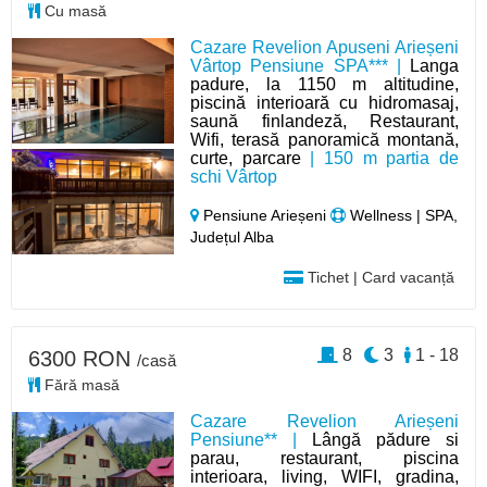
Cu masă
Cazare Revelion Apuseni Arieșeni
Vârtop Pensiune SPA*** |
Langa
padure, la 1150 m altitudine,
piscină interioară cu hidromasaj,
saună finlandeză, Restaurant,
Wifi, terasă panoramică montană,
curte, parcare
| 150 m partia de
schi Vârtop
Pensiune Arieșeni
Wellness | SPA,
Județul Alba
Tichet | Card vacanță
8
3
1 - 18
6300 RON
/casă
Fără masă
Cazare Revelion Arieșeni
Pensiune** |
Lângă pădure si
parau, restaurant, piscina
interioara, living, WIFI, gradina,