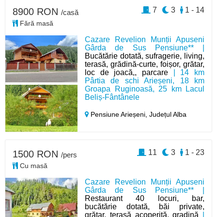
7
3
1 - 14
8900 RON
/casă
Fără masă
Cazare Revelion Munții Apuseni
Gârda de Sus Pensiune** |
Bucătărie dotată, sufragerie, living,
terasă, grădină-curte, foișor, grătar,
loc de joacă,, parcare
| 14 km
Pârtia de schi Arieșeni, 18 km
Groapa Ruginoasă, 25 km Lacul
Beliș-Fântânele
Pensiune Arieșeni,
Județul Alba
11
3
1 - 23
1500 RON
/pers
Cu masă
Cazare Revelion Munții Apuseni
Gârda de Sus Pensiune** |
Restaurant 40 locuri, bar,
bucătărie dotată, băi private,
grătar, terasă acoperită, gradină
|