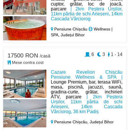
cuptor, grătar, loc de joacă,
parcare
| 2km Peștera Urșilor,
11km pârtia de schi Arieșeni, 14km
Cascada Vârciorog
Pensiune Chișcău
Wellness |
SPA, Județul Bihor
6
3
1 - 14
17500 RON
/casă
Mese contra cost
Cazare Revelion Chișcău
Pensiune Wellness & SPA |
Lounge Premium, bar, terasa WiFi,
masa, piscină, jacuzzi, saună,
gradina-curte, grătar, inchirieri
ATV, parcare
| 2km Peștera
Urșilor, 11km pârtia de schi
Arieșeni, 14km Cascada
Vârciorog, 36 km Padiș
Pensiune Chișcău,
Județul Bihor