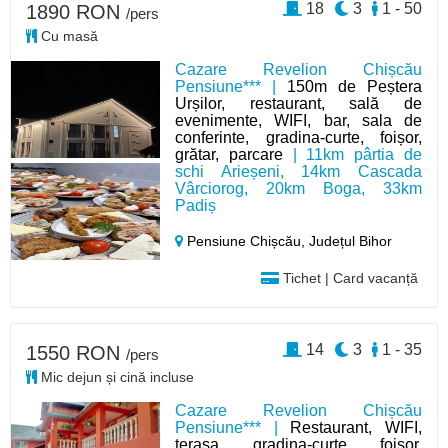
18
3
1 - 50
1890 RON
/pers
Cu masă
Cazare Revelion Chișcău
Pensiune*** |
150m de Peștera
Urșilor, restaurant, sală de
evenimente, WIFI, bar, sala de
conferinte, gradina-curte, foișor,
grătar, parcare
| 11km pârtia de
schi Arieșeni, 14km Cascada
Vârciorog, 20km Boga, 33km
Padiș
Pensiune Chișcău,
Județul Bihor
Tichet | Card vacanță
14
3
1 - 35
1550 RON
/pers
Mic dejun și cină incluse
Cazare Revelion Chișcău
Pensiune*** |
Restaurant, WIFI,
terasa, gradina-curte, foisor,