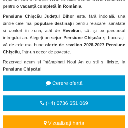
pentru
o vacanță completă în România
.
Pensiune Chișcău
Județul Bihor
este, fără îndoială, una
dintre cele mai
populare destinații
pentru relaxare, sănătate
și confort în zona, atât de
Revelion
, cât și pe parcursul
întregului an. Alegeți un
sejur Pensiune Chișcău
și bucurați-
vă de cele mai bune
oferte de revelion 2026-2027 Pensiune
Chișcău
, într-un decor de poveste.
Rezervați acum și întâmpinați Noul An cu stil și liniște, la
Pensiune Chișcău
!
Cerere ofertă
(+4) 0736 651 069
Vizualizați harta