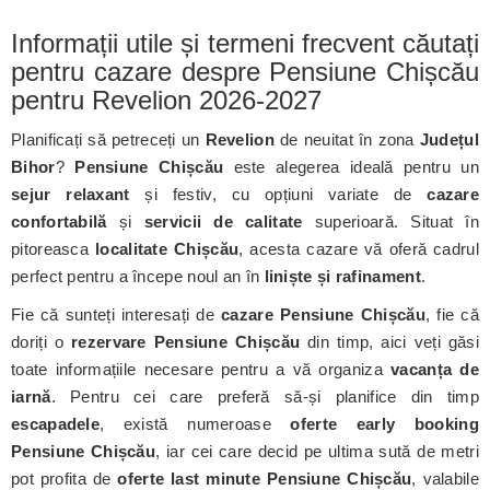
Informații utile și termeni frecvent căutați
pentru cazare despre Pensiune Chișcău
pentru Revelion 2026-2027
Planificați să petreceți un
Revelion
de neuitat în zona
Județul
Bihor
?
Pensiune Chișcău
este alegerea ideală pentru un
sejur relaxant
și festiv, cu opțiuni variate de
cazare
confortabilă
și
servicii de calitate
superioară. Situat în
pitoreasca
localitate Chișcău
, acesta cazare vă oferă cadrul
perfect pentru a începe noul an în
liniște și rafinament
.
Fie că sunteți interesați de
cazare Pensiune Chișcău
, fie că
doriți o
rezervare Pensiune Chișcău
din timp, aici veți găsi
toate informațiile necesare pentru a vă organiza
vacanța de
iarnă
. Pentru cei care preferă să-și planifice din timp
escapadele
, există numeroase
oferte early booking
Pensiune Chișcău
, iar cei care decid pe ultima sută de metri
pot profita de
oferte last minute Pensiune Chișcău
, valabile