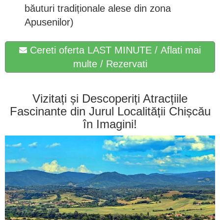
băuturi tradiționale alese din zona
Apusenilor)
Cereti oferta LAST MINUTE / Aflati mai
multe / Rezervati
Vizitați și Descoperiți Atracțiile
Fascinante din Jurul Localității Chișcău
în Imagini!