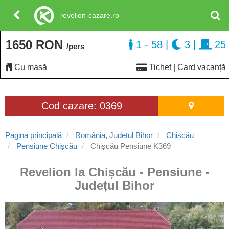
revelion-cazare.ro
1650 RON
1 - 58
|
3
|
25
/pers
Cu masă
Tichet | Card vacanță
Cod cazare: 0369
Pagina principală
România, Județul Bihor
Chișcău
Pensiune Chișcău
Chișcău Pensiune K369
Revelion la Chișcău - Pensiune -
Județul Bihor