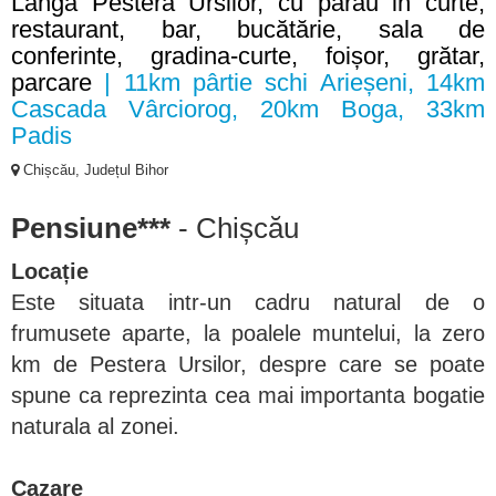
Langa Pestera Ursilor, cu parau in curte,
restaurant, bar, bucătărie, sala de
conferinte, gradina-curte, foișor, grătar,
parcare
| 11km pârtie schi Arieșeni, 14km
Cascada Vârciorog, 20km Boga, 33km
Padis
Chișcău, Județul Bihor
Pensiune***
- Chișcău
Locație
Este situata intr-un cadru natural de o
frumusete aparte, la poalele muntelui, la zero
km de Pestera Ursilor, despre care se poate
spune ca reprezinta cea mai importanta bogatie
naturala al zonei.
Cazare