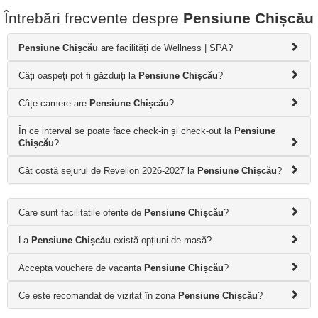
Întrebări frecvente despre
Pensiune Chișcău
Pensiune Chișcău
are facilități de Wellness | SPA?
Câți oaspeți pot fi găzduiți la
Pensiune Chișcău
?
Câțe camere are
Pensiune Chișcău
?
În ce interval se poate face check-in și check-out la
Pensiune
Chișcău
?
Cât costă sejurul de Revelion 2026-2027 la
Pensiune Chișcău
?
Care sunt facilitatile oferite de
Pensiune Chișcău
?
La
Pensiune Chișcău
există opțiuni de masă?
Accepta vouchere de vacanta
Pensiune Chișcău
?
Ce este recomandat de vizitat în zona
Pensiune Chișcău
?