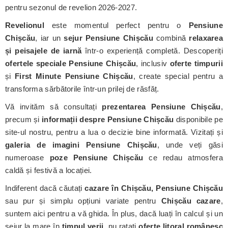
pentru sezonul de revelion 2026-2027.
Revelionul
este momentul perfect pentru o
Pensiune
Chișcău
, iar un
sejur Pensiune Chișcău
combină
relaxarea
și peisajele de iarnă
într-o experiență completă. Descoperiți
ofertele speciale Pensiune Chișcău
, inclusiv
oferte timpurii
și
First Minute Pensiune Chișcău
, create special pentru a
transforma sărbătorile într-un prilej de răsfăț.
Vă invităm să consultați
prezentarea Pensiune Chișcău
,
precum și
informații despre Pensiune Chișcău
disponibile pe
site-ul nostru, pentru a lua o decizie bine informată. Vizitați și
galeria de imagini Pensiune Chișcău
, unde veți găsi
numeroase
poze Pensiune Chișcău
ce redau atmosfera
caldă și festivă a locației.
Indiferent dacă căutați
cazare în Chișcău, Pensiune Chișcău
sau pur și simplu opțiuni variate pentru
Chișcău cazare
,
suntem aici pentru a vă ghida. În plus, dacă luați în calcul și un
sejur la mare în
timpul verii
, nu ratați
oferte litoral românesc