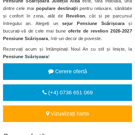
Pensiune Scărișoara
Județul Alba
este, fără îndoială, una
dintre cele mai
populare destinații
pentru relaxare, sănătate
și confort în zona, atât de
Revelion
, cât și pe parcursul
întregului an. Alegeți un
sejur Pensiune Scărișoara
și
bucurați-vă de cele mai bune
oferte de revelion 2026-2027
Pensiune Scărișoara
, într-un decor de poveste.
Rezervați acum și întâmpinați Noul An cu stil și liniște, la
Pensiune Scărișoara
!
Cerere ofertă
(+4) 0736 651 069
Vizualizați harta