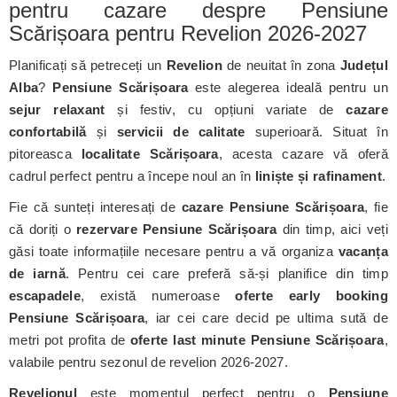
pentru cazare despre Pensiune
Scărișoara pentru Revelion 2026-2027
Planificați să petreceți un
Revelion
de neuitat în zona
Județul
Alba
?
Pensiune Scărișoara
este alegerea ideală pentru un
sejur relaxant
și festiv, cu opțiuni variate de
cazare
confortabilă
și
servicii de calitate
superioară. Situat în
pitoreasca
localitate Scărișoara
, acesta cazare vă oferă
cadrul perfect pentru a începe noul an în
liniște și rafinament
.
Fie că sunteți interesați de
cazare Pensiune Scărișoara
, fie
că doriți o
rezervare Pensiune Scărișoara
din timp, aici veți
găsi toate informațiile necesare pentru a vă organiza
vacanța
de iarnă
. Pentru cei care preferă să-și planifice din timp
escapadele
, există numeroase
oferte early booking
Pensiune Scărișoara
, iar cei care decid pe ultima sută de
metri pot profita de
oferte last minute Pensiune Scărișoara
,
valabile pentru sezonul de revelion 2026-2027.
Revelionul
este momentul perfect pentru o
Pensiune