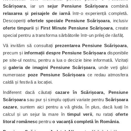
Scărișoara
, iar un
sejur Pensiune Scărișoara
combină
relaxarea și peisajele de iarnă
într-o experiență completă.
Descoperiți
ofertele speciale Pensiune Scărișoara
, inclusiv
oferte timpurii
și
First Minute Pensiune Scărișoara
, create
special pentru a transforma sărbătorile într-un prilej de răsfăț.
Vă invităm să consultați
prezentarea Pensiune Scărișoara
,
precum și
informații despre Pensiune Scărișoara
disponibile
pe site-ul nostru, pentru a lua o decizie bine informată. Vizitați
și
galeria de imagini Pensiune Scărișoara
, unde veți găsi
numeroase
poze Pensiune Scărișoara
ce redau atmosfera
caldă și festivă a locației.
Indiferent dacă căutați
cazare în Scărișoara, Pensiune
Scărișoara
sau pur și simplu opțiuni variate pentru
Scărișoara
cazare
, suntem aici pentru a vă ghida. În plus, dacă luați în
calcul și un sejur la mare în
timpul verii
, nu ratați
oferte
litoral românesc
pentru
o vacanță completă în România
.