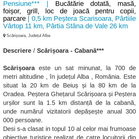
Pensiune*** |
Bucătărie dotată, masă,
foișor, grill, loc de joacă pentru copii,
parcare
| 0,5 km Peștera Scarisoara, Pârtiile
Vârtop 11 km, Pârtia Stâna de Vale 26 km
Scărișoara, Județul Alba
Descriere
/
Scărișoara - Cabană***
Scărișoara
este un sat minunat, la 700 de
metri altitudine , în județul Alba , România. Este
situat la 20 km de Beiuș și la 80 km de la
Oradea. Peștera Ghețarul Scărișoara și Peștera
urșilor sunt la 1.5 km distanță de la cabană,
unde numărul vizitatorii depășește anual 300
000 persoane.
Desi s-a clasat in topul 10 al celor mai frumoase
obiective turistice realizat de catre locuitorii din