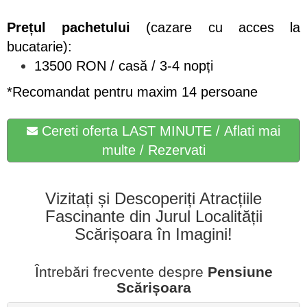
Pre
țul pachetului
(cazare cu acces la
bucatarie):
13500 RON / casă / 3-4 nopți
*Recomandat pentru maxim 14 persoane
Cereti oferta LAST MINUTE / Aflati mai
multe / Rezervati
Vizitați și Descoperiți Atracțiile
Fascinante din Jurul Localității
Scărișoara în Imagini!
Întrebări frecvente despre
Pensiune
Scărișoara