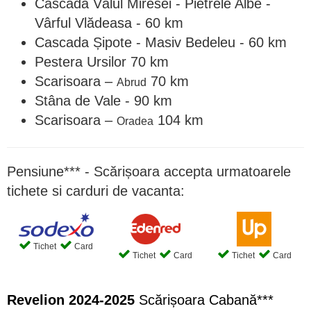
Cascada Vălul Miresei - Pietrele Albe -
Vârful Vlădeasa - 60 km
Cascada Șipote - Masiv Bedeleu - 60 km
Pestera Ursilor 70 km
Scarisoara –
70 km
Abrud
Stâna de Vale - 90 km
Scarisoara –
104 km
Oradea
Pensiune*** - Scărișoara accepta urmatoarele
tichete si carduri de vacanta:
Tichet
Card
Tichet
Card
Tichet
Card
Revelion 2024-2025
Scărișoara Cabană***