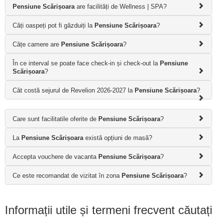
Pensiune Scărișoara
are facilități de Wellness | SPA?
Câți oaspeți pot fi găzduiți la
Pensiune Scărișoara
?
Câțe camere are
Pensiune Scărișoara
?
În ce interval se poate face check-in și check-out la
Pensiune
Scărișoara
?
Cât costă sejurul de Revelion 2026-2027 la
Pensiune Scărișoara
?
Care sunt facilitatile oferite de
Pensiune Scărișoara
?
La
Pensiune Scărișoara
există opțiuni de masă?
Accepta vouchere de vacanta
Pensiune Scărișoara
?
Ce este recomandat de vizitat în zona
Pensiune Scărișoara
?
Informații utile și termeni frecvent căutați