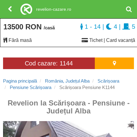
revelion-cazare.ro
13500 RON
1 - 14
|
4
|
5
/casă
Fără masă
Tichet | Card vacanță
Cod cazare: 1144
Pagina principală
România, Județul Alba
Scărișoara
Pensiune Scărișoara
Scărișoara Pensiune K1144
Revelion la Scărișoara - Pensiune -
Județul Alba