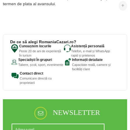
termen de plata al avansului.
De ce să alegi RomaniaCazari.ro?
Cunoaștem locurile
Asistență personală
Peste 20 de ani de experiență
Telefon, e-mail și WhatsApp
în turism
rapid și prietenos
Specialiști în grupuri
Informații detaliate
Tabere, școli, sport, evenimente
Capacitate reală, camere și
facilități clare
Contact direct
Comunicare directă cu
proprietarii
NEWSLETTER