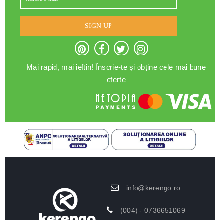
SIGN UP
Mai rapid, mai ieftin! Înscrie-te și obține cele mai bune
oferte
info@kerengo.ro
(004) - 0736651069