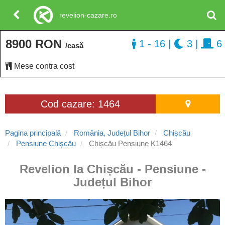
revelion-cazare.ro
8900 RON
1 - 16
|
3
|
6
/casă
Mese contra cost
Cod cazare: 1464
Pagina principală
România, Județul Bihor
Chișcău
Pensiune Chișcău
Chișcău Pensiune K1464
Revelion la Chișcău - Pensiune -
Județul Bihor