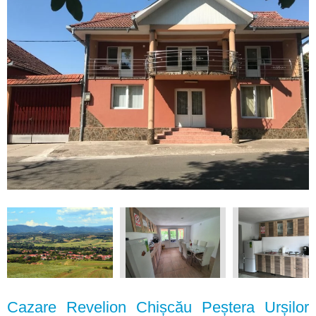
Cazare Revelion Chișcău Peștera Urșilor