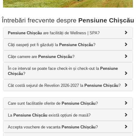
Întrebări frecvente despre
Pensiune Chișcău
Pensiune Chișcău
are facilități de Wellness | SPA?
Câți oaspeți pot fi găzduiți la
Pensiune Chișcău
?
Câțe camere are
Pensiune Chișcău
?
În ce interval se poate face check-in și check-out la
Pensiune
Chișcău
?
Cât costă sejurul de Revelion 2026-2027 la
Pensiune Chișcău
?
Care sunt facilitatile oferite de
Pensiune Chișcău
?
La
Pensiune Chișcău
există opțiuni de masă?
Accepta vouchere de vacanta
Pensiune Chișcău
?