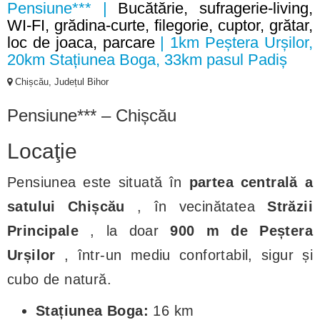
Pensiune*** |
Bucătărie, sufragerie-living,
WI-FI, grădina-curte, filegorie, cuptor, grătar,
loc de joaca, parcare
| 1km Peștera Urșilor,
20km Stațiunea Boga, 33km pasul Padiș
Chișcău, Județul Bihor
Pensiune*** – Chișcău
Locaţie
Pensiunea este situată în
partea centrală a
satului Chișcău
, în vecinătatea
Străzii
Principale
, la doar
900 m de Peștera
Urșilor
, într-un mediu confortabil, sigur și
cubo de natură.
Stațiunea Boga:
16 km