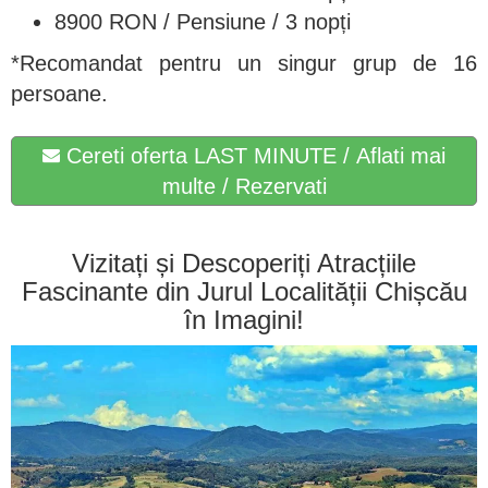
8900 RON / Pensiune / 3 nopți
*Recomandat pentru un singur grup de 16
persoane.
Cereti oferta LAST MINUTE / Aflati mai
multe / Rezervati
Vizitați și Descoperiți Atracțiile
Fascinante din Jurul Localității Chișcău
în Imagini!