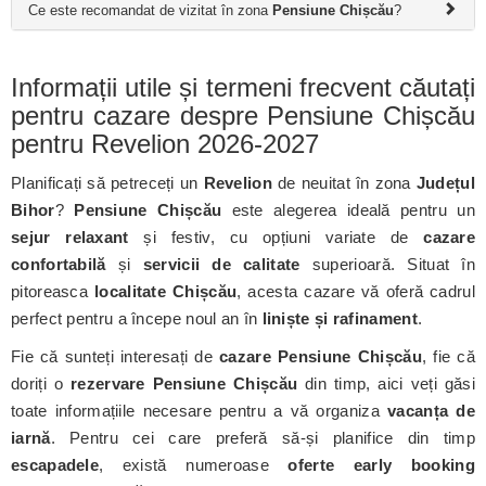
Ce este recomandat de vizitat în zona
Pensiune Chișcău
?
Informații utile și termeni frecvent căutați
pentru cazare despre Pensiune Chișcău
pentru Revelion 2026-2027
Planificați să petreceți un
Revelion
de neuitat în zona
Județul
Bihor
?
Pensiune Chișcău
este alegerea ideală pentru un
sejur relaxant
și festiv, cu opțiuni variate de
cazare
confortabilă
și
servicii de calitate
superioară. Situat în
pitoreasca
localitate Chișcău
, acesta cazare vă oferă cadrul
perfect pentru a începe noul an în
liniște și rafinament
.
Fie că sunteți interesați de
cazare Pensiune Chișcău
, fie că
doriți o
rezervare Pensiune Chișcău
din timp, aici veți găsi
toate informațiile necesare pentru a vă organiza
vacanța de
iarnă
. Pentru cei care preferă să-și planifice din timp
escapadele
, există numeroase
oferte early booking