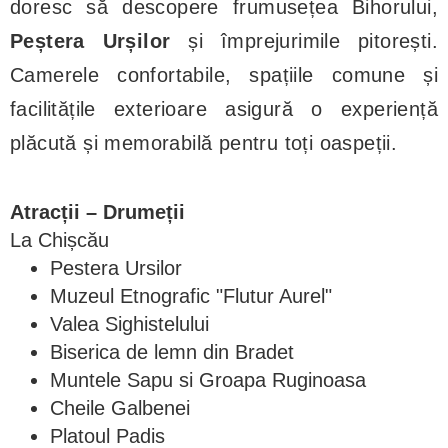
doresc să descopere frumusețea Bihorului,
Peștera Urșilor
și împrejurimile pitorești.
Camerele confortabile, spațiile comune și
facilitățile exterioare asigură o experiență
plăcută și memorabilă pentru toți oaspeții.
Atracții – Drumeții
La Chișcău
Pestera Ursilor
Muzeul Etnografic "Flutur Aurel"
Valea Sighistelului
Biserica de lemn din Bradet
Muntele Sapu si Groapa Ruginoasa
Cheile Galbenei
Platoul Padis