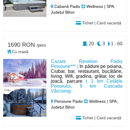
Cabană Padis
Wellness | SPA,
Județul Bihor
Tichet | Card vacanță
20
3
1 - 60
1690 RON
/pers
Cu masă
Cazare Revelion Padiș
Pensiune*** |
In pădure pe poiana,
Ciubar, bar, restaurant, bucătărie,
living, Wifi, gradina, grătar, loc de
joacă, parcare
| 1 km Cetățile
Ponorului, 9 km Cascada
Vârciorog
Pensiune Padis
Wellness | SPA,
Județul Bihor
Tichet | Card vacanță