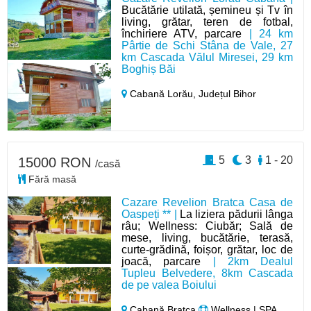
Bucătărie utilată, șemineu și Tv în
living, grătar, teren de fotbal,
închiriere ATV, parcare
| 24 km
Pârtie de Schi Stâna de Vale, 27
km Cascada Vălul Miresei, 29 km
Boghiș Băi
Cabană Lorău,
Județul Bihor
5
3
1 - 20
15000 RON
/casă
Fără masă
Cazare Revelion Bratca Casa de
Oaspeți ** |
La liziera pădurii lânga
râu; Wellness: Ciubăr; Sală de
mese, living, bucătărie, terasă,
curte-grădină, foișor, grătar, loc de
joacă, parcare
| 2km Dealul
Tupleu Belvedere, 8km Cascada
de pe valea Boiului
Cabană Bratca
Wellness | SPA,