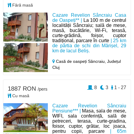
Fără masă
Cazare Revelion Sâncraiu Casa
de Oaspeți** |
La 100 m de centrul
localității Sâncraiu; sală de mese,
masă, bucătărie, Wi-Fi, terasă,
curte-grădină, foișor, cuptor
tradițional, parcare în curte
| 25 km
de pârtia de schi din Mărișel, 29
km de lacul Beliș.
Casă de oaspeți Sâncraiu,
Județul
Cluj
8
3
1 - 27
1887 RON
/pers
Cu masă
Cazare Revelion Sâncraiu
Pensiune*** |
Masa, sala de mese,
WIFI, sala conferință, sală de
petreceri, terasa, curte-gradina,
foisor, cuptor, grătar, loc joaca,
pentru copii, parcare
| 65m