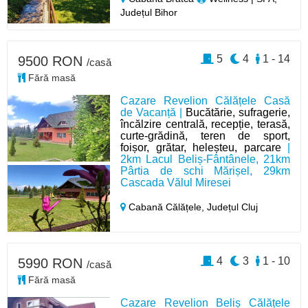
Județul Bihor
5
4
1 - 14
9500 RON
/casă
Fără masă
Cazare Revelion Călățele Casă
de Vacanță |
Bucătărie, sufragerie,
încălzire centrală, recepție, terasă,
curte-grădină, teren de sport,
foișor, grătar, heleșteu, parcare
|
2km Lacul Beliș-Fântânele, 21km
Pârtia de schi Mărișel, 29km
Cascada Vălul Miresei
Cabană Călățele,
Județul Cluj
4
3
1 - 10
5990 RON
/casă
Fără masă
Cazare Revelion Beliș Călățele