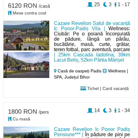
25
3
1 - 17
6120 RON
/casă
Mese contra cost
Cazare Revelion Satul de vacanță
Ic Ponor-Padiș Vila |
Wellness:
Ciubăr: Pe o poiană înconjurată
de pădure, lângă un pârâu,
bucătărie, masă, curte, grătar,
teren fotbal, parc aventură, parcare
| 25km Cascada Iadolina, 39km
Lacul Beliș, 52km Pârtia Mărișel
Casă de oaspeți Padis
Wellness |
SPA, Județul Bihor
Tichet | Card vacanță
14
3
1 - 34
1800 RON
/pers
Cu masă
Cazare Revelion Ic Ponor Padiș
Pensiune*** |
În pădure de pini pe