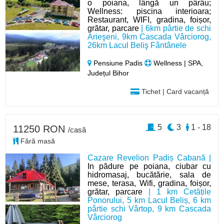
o poiana, lângă un pârâu;
Wellness: piscina interioara;
Restaurant, WIFI, gradina, foișor,
grătar, parcare
| 6km pârtie de schi
Arieşeni, 9km Cascada Vârciorog,
26km Lacul Beliş Fântânele
Pensiune Padis
Wellness | SPA,
Județul Bihor
Tichet | Card vacanță
5
3
1 - 18
11250 RON
/casă
Fără masă
Cazare Revelion Padiș Cabană |
In pădure pe poiana, ciubar cu
hidromasaj, bucătărie, sala de
mese, terasa, Wifi, gradina, foișor,
grătar, parcare
| 1 km Cetățile
Ponorului, 5 km Lacul Beliș, 6 km
pârtie schi Vârtop, 9 km Cascada
Vârciorog