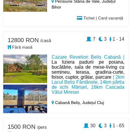
Pensiune Stâna de Vale,
Județul
Bihor
Tichet | Card vacanță
7
3
1 - 14
12800 RON
/casă
Fără masă
Cazare Revelion Beliș Cabană |
La liziera padurii pe poiana,
bucătărie, sala de mese-living cu
semineu, terasa, gradina-curte,
foisor, cuptor, grătar, parcare
| 2km
Lacul Beliș Fântânele, 14km pârtia
de schi Mărișel, 16km Cascada
Vălul Miresei
Cabană Beliș,
Județul Cluj
30
3
1 - 65
1500 RON
/pers