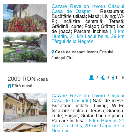
Cazare Revelion Izvoru Crisului
Casa de Oaspeti |
Restaurant;
Bucătărie utilată; Masă; Living; Wi-
Fi; Încălzire centrală; Terasă;
Grădină, curte; Foișor; Grătar; Loc
de joacă; Parcare închisă
| 8 km
Huedin, 21 km Lacul beliș, 29 km
Târgul de la Negreni
Casă de oaspeți Izvoru Crișului,
Județul Cluj
2
3
1 - 6
2000 RON
/casă
Fără masă
Cazare Revelion Izvoru Crișului
Casa de Oaspeți |
Sală de mese;
Bucătărie utilată; Living; Wi-Fi;
Încălzire centrală; Terasă; Grădină,
curte; Foișor; Grătar; Loc de joacă;
Parcare închisă
| 8 km Huedin, 21
km Lacul beliș, 29 km Târgul de la
Negreni