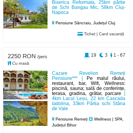
Biserica Reformata, 25km pârtie
de Schi Bangau Mic, 58km Cluj-
Napoca
Pensiune Sâncraiu,
Județul Cluj
Tichet | Card vacanță
19
3
1 - 67
2250 RON
/pers
Cu masă
Cazare Revelion Remeți
Pensiune*** |
Pe malul râului,
restaurant, bar, Wifi, Wellness:
piscină, sauna; sală de conferințe,
terasa, gradina, grătar, parcare
|
4km Lacul Leșu, 22 km Cascada
Iadolina, 33km Pârtia schi Stâna
de Vale
Pensiune Remeți
Wellness | SPA,
Județul Bihor