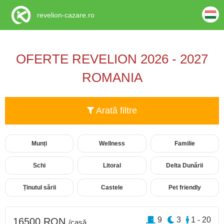
revelion-cazare.ro
OFERTE REVELION 2026 - 2027
ROMANIA
Arată filtre
Munți
Wellness
Familie
Schi
Litoral
Delta Dunării
Ținutul sării
Castele
Pet friendly
9
3
1 - 20
16500 RON
/casă