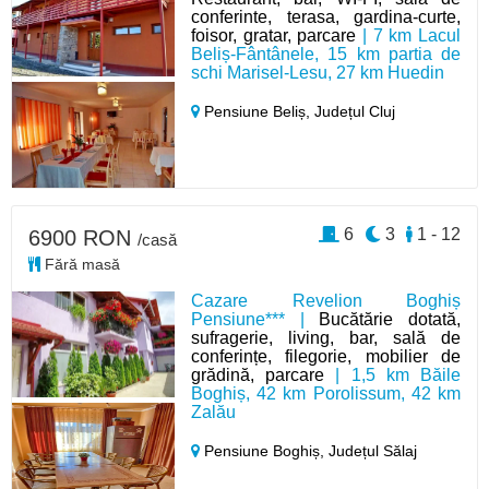
conferinte, terasa, gardina-curte,
foisor, gratar, parcare
| 7 km Lacul
Beliș-Fântânele, 15 km partia de
schi Marisel-Lesu, 27 km Huedin
Pensiune Beliș,
Județul Cluj
6
3
1 - 12
6900 RON
/casă
Fără masă
Cazare Revelion Boghiș
Pensiune*** |
Bucătărie dotată,
sufragerie, living, bar, sală de
conferințe, filegorie, mobilier de
grădină, parcare
| 1,5 km Băile
Boghiș, 42 km Porolissum, 42 km
Zalău
Pensiune Boghiș,
Județul Sălaj