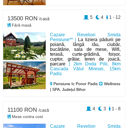
5
4
1 - 12
13500 RON
/casă
Fără masă
Cazare Revelion Smida
Pensiune** |
La liziera pădurii pe
poiană, lângă râu, ciubăr,
bucătărie, sala de mese, Wifi,
terasă, curte-grădină, foișor,
cuptor, grătar, teren de joacă,
parcare
| 2km Doda Pilii, 8km
Cascada Vălul Miresei, 15km
Padiș
Pensiune Ic Ponor Padis
Wellness
| SPA, Județul Bihor
4
3
1 - 8
11100 RON
/casă
Mese contra cost
Cazare Revelion Smida