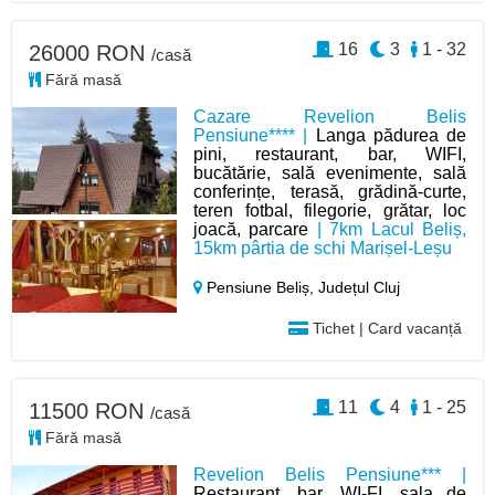
16
3
1 - 32
26000 RON
/casă
Fără masă
Cazare Revelion Belis
Pensiune**** |
Langa pădurea de
pini, restaurant, bar, WIFI,
bucătărie, sală evenimente, sală
conferințe, terasă, grădină-curte,
teren fotbal, filegorie, grătar, loc
joacă, parcare
| 7km Lacul Beliș,
15km pârtia de schi Marișel-Leșu
Pensiune Beliș,
Județul Cluj
Tichet | Card vacanță
11
4
1 - 25
11500 RON
/casă
Fără masă
Revelion Belis Pensiune*** |
Restaurant, bar, WI-FI, sala de