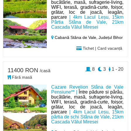
bucătărie, masă, sufragerie-living,
WIFI, terasă, gradină-curte, foișor,
grătar, loc de joacă, leagăn,
parcare
| 4km Lacul Leșu, 15km
Pârtia Stâna de Vale, 21km
Cascada Vălul Miresei
Cabană Stâna de Vale,
Județul Bihor
Tichet | Card vacanță
8
3
1 - 20
11400 RON
/casă
Fără masă
Cazare Revelion Stâna de Vale
Pensiune** |
Între pădure si pârâu,
bucătărie, masă, sufragerie-living,
WIFI, terasă, gradină-curte, foișor,
grătar, loc de joacă, leagăn,
parcare
| 4km Lacul Leșu, 15km
pârtia de schi Stâna de Vale, 21km
Cascada Vălul Miresei