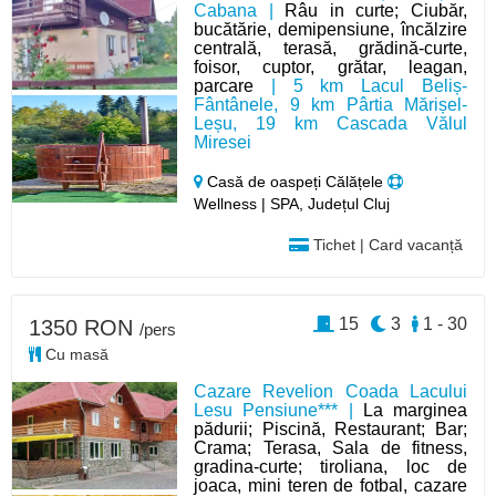
Cabana |
Râu in curte; Ciubăr,
bucătărie, demipensiune, încălzire
centrală, terasă, grădină-curte,
foisor, cuptor, grătar, leagan,
parcare
| 5 km Lacul Beliș-
Fântânele, 9 km Pârtia Mărișel-
Leșu, 19 km Cascada Vălul
Miresei
Casă de oaspeți Călățele
Wellness | SPA, Județul Cluj
Tichet | Card vacanță
15
3
1 - 30
1350 RON
/pers
Cu masă
Cazare Revelion Coada Lacului
Lesu Pensiune*** |
La marginea
pădurii; Piscină, Restaurant; Bar;
Crama; Terasa, Sala de fitness,
gradina-curte; tiroliana, loc de
joaca, mini teren de fotbal, cazare