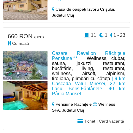
Casă de oaspeți Izvoru Crișului,
Județul Cluj
11
1
1 - 23
660 RON
/pers
Cu masă
Cazare Revelion Răchițele
Pensiune*** |
Wellness, ciubar,
sauna, jakuzzi, restaurant,
bucătărie, living, restaurant,
wellness, airsoft, alpinism,
tiroliana, plimbări cu cătuța
| 9 km
Cascada Vălul Miresei, 22 km
Lacul Beliș-Fântânele, 40 km
Pârtia Mărișel
Pensiune Răchițele
Wellness |
SPA, Județul Cluj
Tichet | Card vacanță