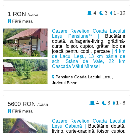
4
3
1 - 10
1 RON
/casă
Fără masă
Cazare Revelion Coada Lacului
Leșu Pensiune** |
Bucătărie
dotată, sufragerie-living, grădină-
curte, foișor, cuptor, grătar, loc de
joacă pentru copii, parcare
| 4 km
de Lacul Leșu, 13 km pârtia de
schi Stâna de Vale, 22 km
Cascada Vălul Miresei
Pensiune Coada Lacului Lesu,
Județul Bihor
4
3
1 - 8
5600 RON
/casă
Fără masă
Cazare Revelion Coada Lacului
Leșu Cabană |
Bucătărie dotată,
living, curte-gradină, foișor, cuptor,