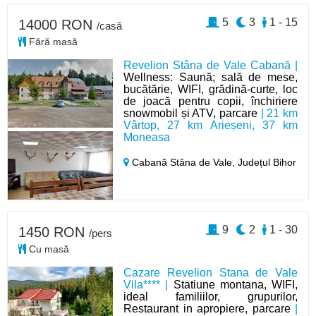
5
3
1 - 15
14000 RON
/casă
Fără masă
Revelion Stâna de Vale Cabană |
Wellness: Saună; sală de mese,
bucătărie, WIFI, grădină-curte, loc
de joacă pentru copii, închiriere
snowmobil și ATV, parcare
| 21 km
Vârtop, 27 km Arieșeni, 37 km
Moneasa
Cabană Stâna de Vale,
Județul Bihor
9
2
1 - 30
1450 RON
/pers
Cu masă
Cazare Revelion Stana de Vale
Vila**** |
Statiune montana, WIFI,
ideal familiilor, grupurilor,
Restaurant in apropiere, parcare
|