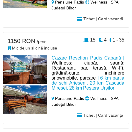
Pensiune Padis
Wellness | SPA,
Județul Bihor
Tichet | Card vacanță
15
4
1 - 35
1150 RON
/pers
Mic dejun și cină incluse
Cazare Revelion Padiș Cabană |
Wellness: ciubăr, saună;
Restaurant, bar, terasă, Wi-Fi,
grădină-curte, închiriere
snowmobile, parcare
| 6 km pârtia
de schi Arieșeni, 20 km Cascada
Miresei, 28 km Peștera Urșilor
Pensiune Padis
Wellness | SPA,
Județul Bihor
Tichet | Card vacanță