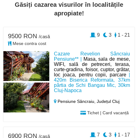
Găsiți cazarea visurilor în localitățile
apropiate!
9
3
1 - 21
9500 RON
/casă
Mese contra cost
Cazare Revelion Sâncraiu
Pensiune** |
Masa, sala de mese,
WIFI, sală de petreceri, terasa,
curte-gradina, foisor, cuptor, grătar,
loc joaca, pentru copii, parcare
|
420m Biserica Reformata, 37km
pârtia de Schi Bangau Mic, 30km
Cluj-Napoca
Pensiune Sâncraiu,
Județul Cluj
Tichet | Card vacanță
7
3
1 - 17
6900 RON
/casă