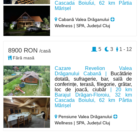
Cascada Boiului, 62 km Pârtia
Mărișel
Cabană Valea Drăganului
Wellness | SPA, Județul Cluj
5
3
1 - 12
8900 RON
/casă
Fără masă
Cazare Revelion Valea
Drăganului Cabană |
Bucătărie
dotată, sufragerie, bar, sală de
conferințe, terasă, filegorie, grătar,
loc de joacă, ciubăr
| 20 km
Barajul Drăgan-Floroiu, 32 km
Cascada Boiului, 62 km Pârtia
Mărișel
Pensiune Valea Drăganului
Wellness | SPA, Județul Cluj