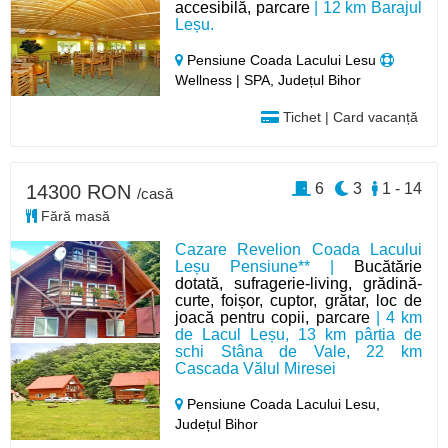
accesibilă, parcare
| 12 km Barajul
Leșu.
Pensiune Coada Lacului Lesu
Wellness | SPA, Județul Bihor
Tichet | Card vacanță
6
3
1 - 14
14300 RON
/casă
Fără masă
Cazare Revelion Coada Lacului
Leșu Pensiune** |
Bucătărie
dotată, sufragerie-living, grădină-
curte, foișor, cuptor, grătar, loc de
joacă pentru copii, parcare
| 4 km
de Lacul Leșu, 13 km pârtia de
schi Stâna de Vale, 22 km
Cascada Vălul Miresei
Pensiune Coada Lacului Lesu,
Județul Bihor