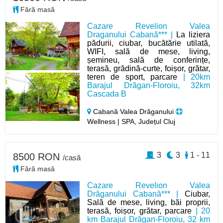
Fără masă
Cazare Revelion Valea
Draganului Cabană*** |
La liziera
pădurii, ciubar, bucătărie utilată,
WIFI, sală de mese, living,
șemineu, sală de conferințe,
terasă, grădină-curte, foișor, grătar,
teren de sport, parcare
| 20km
Barajul Drăgan-Floroiu, 32km
Cascada B
Cabană Valea Drăganului
Wellness | SPA, Județul Cluj
3
3
1 - 11
8500 RON
/casă
Fără masă
Cazare Revelion Valea
Drăganului Cabană*** |
Ciubar,
Sală de mese, living, băi proprii,
terasă, foișor, grătar, parcare
| 20
km Barajul Drăgan-Floroiu, 32 km