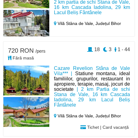
2 km partia de schi Stana de Vale,
16 km Cascada Iadolina, 29 km
Lacul Beliș Fântânele
Vilă Stâna de Vale,
Județul Bihor
18
3
1 - 44
720 RON
/pers
Fără masă
Cazare Revelion Stâna de Vale
Vila*** |
Statiune montana, ideal
familiilor, grupurilor, restaurant in
apropiere, terapie, masaj, jocuri de
societate
| 2 km Partia de schi
Stana de Vale, 16 km Cascada
Iadolina, 29 km Lacul Beliș
Fântânele
Vilă Stâna de Vale,
Județul Bihor
Tichet | Card vacanță