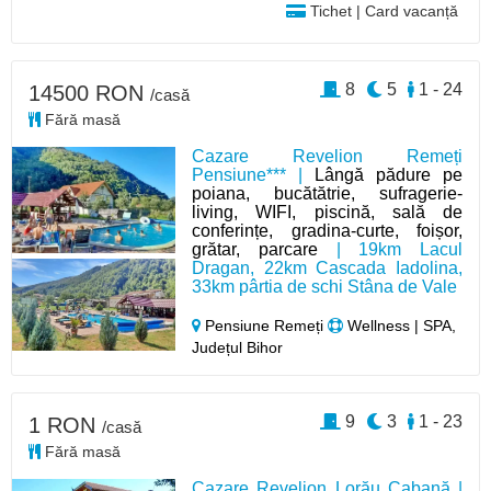
Tichet | Card vacanță
8
5
1 - 24
14500 RON
/casă
Fără masă
Cazare Revelion Remeți
Pensiune*** |
Lângă pădure pe
poiana, bucătătrie, sufragerie-
living, WIFI, piscină, sală de
conferințe, gradina-curte, foișor,
grătar, parcare
| 19km Lacul
Dragan, 22km Cascada Iadolina,
33km pârtia de schi Stâna de Vale
Pensiune Remeți
Wellness | SPA,
Județul Bihor
9
3
1 - 23
1 RON
/casă
Fără masă
Cazare Revelion Lorău Cabană |