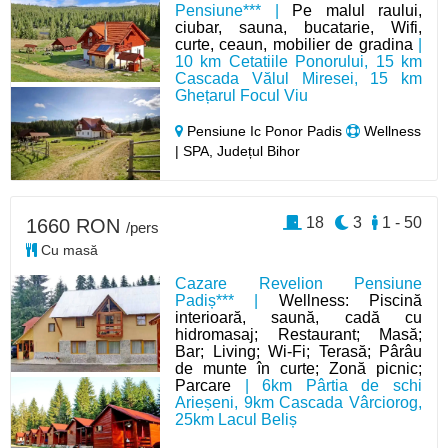
Pensiune*** |
Pe malul raului,
ciubar, sauna, bucatarie, Wifi,
curte, ceaun, mobilier de gradina
|
10 km Cetatiile Ponorului, 15 km
Cascada Vălul Miresei, 15 km
Ghețarul Focul Viu
Pensiune Ic Ponor Padis
Wellness
| SPA, Județul Bihor
18
3
1 - 50
1660 RON
/pers
Cu masă
Cazare Revelion Pensiune
Padiș*** |
Wellness: Piscină
interioară, saună, cadă cu
hidromasaj; Restaurant; Masă;
Bar; Living; Wi-Fi; Terasă; Pârâu
de munte în curte; Zonă picnic;
Parcare
| 6km Pârtia de schi
Arieșeni, 9km Cascada Vârciorog,
25km Lacul Beliș