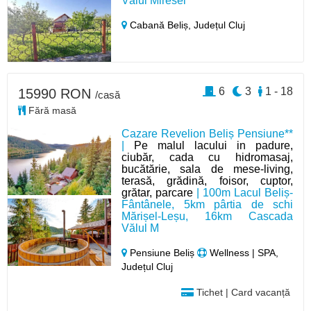
Vălul Miresei
Cabană Beliș,
Județul Cluj
6
3
1 - 18
15990 RON
/casă
Fără masă
Cazare Revelion Beliș Pensiune**
|
Pe malul lacului in padure,
ciubăr, cada cu hidromasaj,
bucătărie, sala de mese-living,
terasă, grădină, foisor, cuptor,
grătar, parcare
| 100m Lacul Beliș-
Fântânele, 5km pârtia de schi
Mărișel-Leșu, 16km Cascada
Vălul M
Pensiune Beliș
Wellness | SPA,
Județul Cluj
Tichet | Card vacanță