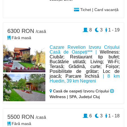
Tichet | Card vacanță
8
3
1 - 19
6300 RON
/casă
Fără masă
Cazare Revelion Izvoru Crișului
Casă de Oaspeți*** |
Wellness:
Ciubăr; Restaurant tip bufet;
Bucătărie utilată; Living; Wi-Fi;
Terasă; Grădină, curte; Foișor;
Posibilitate de grătar; Loc de
joacă; Parcare închisă
| 8 km
Huedin, 39 km Negreni
Casă de oaspeți Izvoru Crișului
Wellness | SPA, Județul Cluj
6
3
1 - 18
5500 RON
/casă
Fără masă