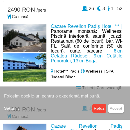
26
3
1 - 52
2490 RON
/pers
Cu masă
Cazare Revelion Padiș Hotel *** |
Panorama montană; Wellness:
Piscină interioară, saună, jcuzzi;
Restaurant (60 de locuri), bar, WI-
FI,, Sală de conferințe (50 de
locuri), curte, parcare
| 6km
Cetatea Rădesei, 9km Cetățile
Ponorului, 13km Boga
Hotel*** Padis
Wellness | SPA,
Județul Bihor
Tichet | Card vacanță
Folosim cookie-uri pentru o experiență mai bună.
10
3
1 - 32
Setări
...
Refuz
Accept
1900 RON
/pers
Cu masă
Cazare Revelion Padiș