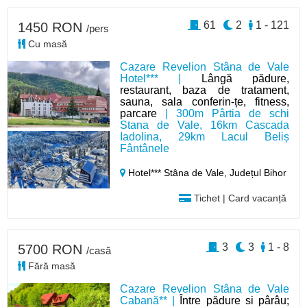
61
2
1 - 121
1450 RON
/pers
Cu masă
Cazare Revelion Stâna de Vale
Hotel*** |
Lângă pădure,
restaurant, baza de tratament,
sauna, sala conferin-țe, fitness,
parcare
| 300m Pârtia de schi
Stana de Vale, 16km Cascada
Iadolina, 29km Lacul Beliș
Fântânele
Hotel*** Stâna de Vale,
Județul Bihor
Tichet | Card vacanță
3
3
1 - 8
5700 RON
/casă
Fără masă
Cazare Revelion Stâna de Vale
Cabană** |
Între pădure si pârâu;