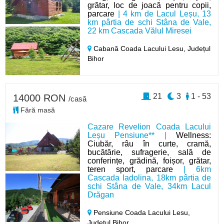
grătar, loc de joacă pentru copii,
parcare
| 4 km de Lacul Leșu, 13
km pârtia de schi Stâna de Vale,
22 km Cascada Vălul Miresei
Cabană Coada Lacului Lesu,
Județul
Bihor
21
3
1 - 53
14000 RON
/casă
Fără masă
Cazare Revelion Coada Lacului
Leșu Pensiune** |
Wellness:
Ciubăr, râu în curte, cramă,
bucătărie, sufragerie, sală de
conferințe, grădină, foișor, grătar,
teren sport, parcare
| 6km
Cascada Iadolina, 18km pârtia de
schi Stâna de Vale, 34km Lacul
Drăgan
Pensiune Coada Lacului Lesu,
Județul Bihor