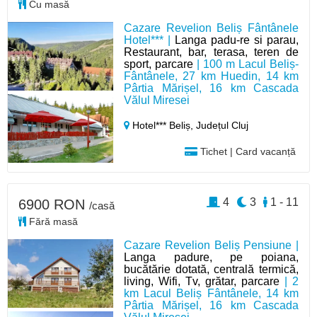
Cu masă
Cazare Revelion Beliș Fântânele
Hotel*** |
Langa padu-re si parau,
Restaurant, bar, terasa, teren de
sport, parcare
| 100 m Lacul Beliș-
Fântânele, 27 km Huedin, 14 km
Pârtia Mărișel, 16 km Cascada
Vălul Miresei
Hotel*** Beliș,
Județul Cluj
Tichet | Card vacanță
4
3
1 - 11
6900 RON
/casă
Fără masă
Cazare Revelion Beliș Pensiune |
Langa padure, pe poiana,
bucătărie dotată, centrală termică,
living, Wifi, Tv, grătar, parcare
| 2
km Lacul Beliș Fântânele, 14 km
Pârtia Mărișel, 16 km Cascada