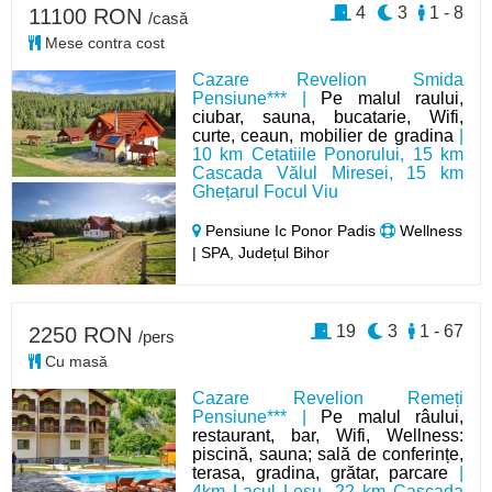
4
3
1 - 8
11100 RON
/casă
Mese contra cost
Cazare Revelion Smida
Pensiune*** |
Pe malul raului,
ciubar, sauna, bucatarie, Wifi,
curte, ceaun, mobilier de gradina
|
10 km Cetatiile Ponorului, 15 km
Cascada Vălul Miresei, 15 km
Ghețarul Focul Viu
Pensiune Ic Ponor Padis
Wellness
| SPA, Județul Bihor
19
3
1 - 67
2250 RON
/pers
Cu masă
Cazare Revelion Remeți
Pensiune*** |
Pe malul râului,
restaurant, bar, Wifi, Wellness:
piscină, sauna; sală de conferințe,
terasa, gradina, grătar, parcare
|
4km Lacul Leșu, 22 km Cascada