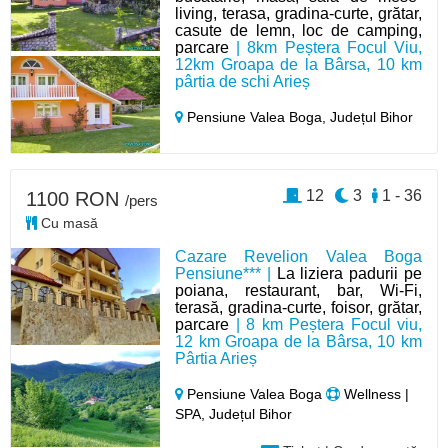
living, terasa, gradina-curte, grătar,
casute de lemn, loc de camping,
parcare
| 8km Peștera Focul Viu,
12km Groapa de la Bârsa, 10 km
pârtia de schi Arieș
Pensiune Valea Boga,
Județul Bihor
12
3
1 - 36
1100 RON
/pers
Cu masă
Cazare Revelion Valea Boga
Pensiune*** |
La liziera padurii pe
poiana, restaurant, bar, Wi-Fi,
terasă, gradina-curte, foisor, grătar,
parcare
| 8 km Peștera Focul viu,
12 km Groapa de la Bârsa, 10 km
Pârtia Arieș
Pensiune Valea Boga
Wellness |
SPA, Județul Bihor