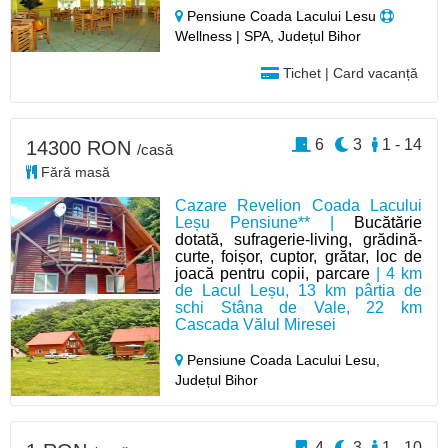
Pensiune Coada Lacului Lesu
Wellness | SPA, Județul Bihor
Tichet | Card vacanță
6
3
1 - 14
14300 RON
/casă
Fără masă
Cazare Revelion Coada Lacului
Leșu Pensiune** |
Bucătărie
dotată, sufragerie-living, grădină-
curte, foișor, cuptor, grătar, loc de
joacă pentru copii, parcare
| 4 km
de Lacul Leșu, 13 km pârtia de
schi Stâna de Vale, 22 km
Cascada Vălul Miresei
Pensiune Coada Lacului Lesu,
Județul Bihor
4
3
1 - 10