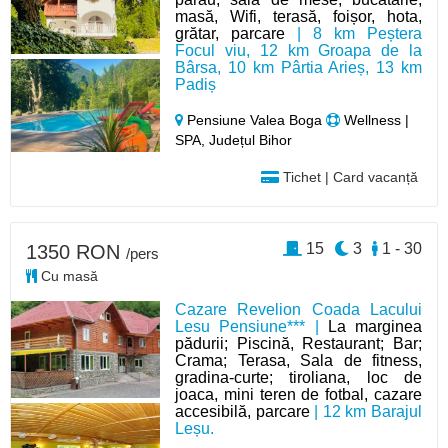
masă, Wifi, terasă, foișor, hota,
grătar, parcare
| 8 km Peștera
Focul viu, 12 km Groapa de la
Bârsa, 10 km Pârtia Arieș, 13 km
Padiș
Pensiune Valea Boga
Wellness |
SPA, Județul Bihor
Tichet | Card vacanță
15
3
1 - 30
1350 RON
/pers
Cu masă
Cazare Revelion Coada Lacului
Lesu Pensiune*** |
La marginea
pădurii; Piscină, Restaurant; Bar;
Crama; Terasa, Sala de fitness,
gradina-curte; tiroliana, loc de
joaca, mini teren de fotbal, cazare
accesibilă, parcare
| 12 km Barajul
Leșu.