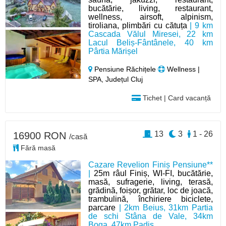
bucătărie, living, restaurant,
wellness, airsoft, alpinism,
tiroliana, plimbări cu cătuța
| 9 km
Cascada Vălul Miresei, 22 km
Lacul Beliș-Fântânele, 40 km
Pârtia Mărișel
Pensiune Răchițele
Wellness |
SPA, Județul Cluj
Tichet | Card vacanță
13
3
1 - 26
16900 RON
/casă
Fără masă
Cazare Revelion Finiș Pensiune**
|
25m râul Finiș, WI-FI, bucătărie,
masă, sufragerie, living, terasă,
grădină, foișor, grătar, loc de joacă,
trambulină, închiriere biciclete,
parcare
| 2km Beius, 31km Partia
de schi Stâna de Vale, 34km
Boga, 47km Padiș