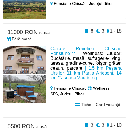
Pensiune Chișcău,
Județul Bihor
8
3
1 - 18
11000 RON
/casă
Fără masă
Cazare Revelion Chișcău
Pensiune*** |
Wellness: Ciubar;
Bucătărie, masă, sufragerie-living,
terasa, gradina-curte, foișor, grătar,
ceaun, parcare
| 1,5 km Peștera
Urșilor, 11 km Pârtia Arieșeni, 14
km Cascada Vârciorog
Pensiune Chișcău
Wellness |
SPA, Județul Bihor
Tichet | Card vacanță
3
3
1 - 10
5500 RON
/casă