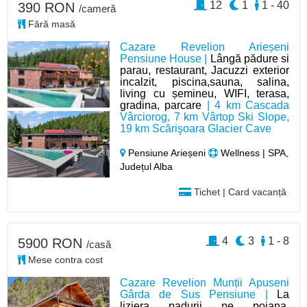
12
1
1 - 40
390 RON
/cameră
Fără masă
Cazare Revelion Arieșeni
Pensiune House |
Lângă pădure si
parau, restaurant, Jacuzzi exterior
incalzit, piscina,sauna, salina,
living cu șemineu, WIFI, terasa,
gradina, parcare
| 4 km Cascada
Vârciorog, 7 km Vârtop Ski Slope,
19 km Scărişoara Glacier Cave
Pensiune Arieșeni
Wellness | SPA,
Județul Alba
Tichet | Card vacanță
4
3
1 - 8
5900 RON
/casă
Mese contra cost
Cazare Revelion Munții Apuseni
Gârda de Sus Pensiune |
La
liziera padurii pe poiana,