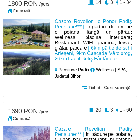
14
3
1 - 34
1800 RON
/pers
Cu masă
Cazare Revelion Ic Ponor Padiș
Pensiune*** |
În pădure de pini pe
o poiana, lângă un pârâu;
Wellness: piscina interioara;
Restaurant, WIFI, gradina, foișor,
grătar, parcare
| 6km pârtie de schi
Arieşeni, 9km Cascada Vârciorog,
26km Lacul Beliş Fântânele
Pensiune Padis
Wellness | SPA,
Județul Bihor
Tichet | Card vacanță
20
3
1 - 60
1690 RON
/pers
Cu masă
Cazare Revelion Padiș
Pensiune*** |
In pădure pe poiana,
Ciubar, bar, restaurant, bucătărie,