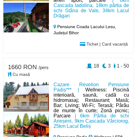
teren sport, parcare
| 6km
Cascada Iadolina, 18km pârtia de
schi Stâna de Vale, 34km Lacul
Drăgan
Pensiune Coada Lacului Lesu,
Județul Bihor
Tichet | Card vacanță
18
3
1 - 50
1660 RON
/pers
Cu masă
Cazare Revelion Pensiune
Padiș*** |
Wellness: Piscină
interioară, saună, cadă cu
hidromasaj; Restaurant; Masă;
Bar; Living; Wi-Fi; Terasă; Pârâu
de munte în curte; Zonă picnic;
Parcare
| 6km Pârtia de schi
Arieșeni, 9km Cascada Vârciorog,
25km Lacul Beliș