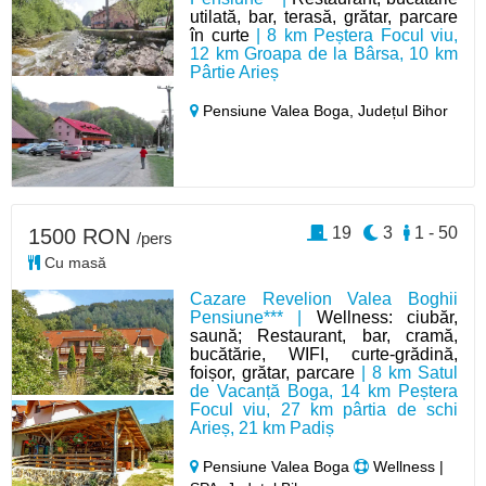
utilată, bar, terasă, grătar, parcare
în curte
| 8 km Peștera Focul viu,
12 km Groapa de la Bârsa, 10 km
Pârtie Arieș
Pensiune Valea Boga,
Județul Bihor
19
3
1 - 50
1500 RON
/pers
Cu masă
Cazare Revelion Valea Boghii
Pensiune*** |
Wellness: ciubăr,
saună; Restaurant, bar, cramă,
bucătărie, WIFI, curte-grădină,
foișor, grătar, parcare
| 8 km Satul
de Vacanță Boga, 14 km Peștera
Focul viu, 27 km pârtia de schi
Arieș, 21 km Padiș
Pensiune Valea Boga
Wellness |