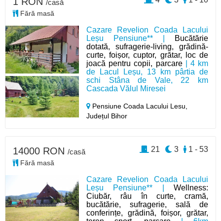
1 RON
/casă
Fără masă
Cazare Revelion Coada Lacului
Leșu Pensiune** |
Bucătărie
dotată, sufragerie-living, grădină-
curte, foișor, cuptor, grătar, loc de
joacă pentru copii, parcare
| 4 km
de Lacul Leșu, 13 km pârtia de
schi Stâna de Vale, 22 km
Cascada Vălul Miresei
Pensiune Coada Lacului Lesu,
Județul Bihor
21
3
1 - 53
14000 RON
/casă
Fără masă
Cazare Revelion Coada Lacului
Leșu Pensiune** |
Wellness:
Ciubăr, râu în curte, cramă,
bucătărie, sufragerie, sală de
conferințe, grădină, foișor, grătar,