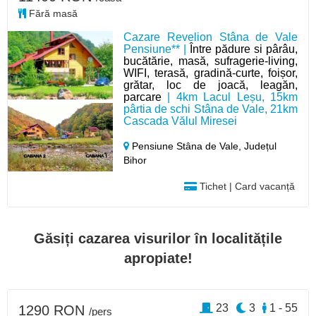
Fără masă
Cazare Revelion Stâna de Vale
Pensiune** |
Între pădure si pârâu,
bucătărie, masă, sufragerie-living,
WIFI, terasă, gradină-curte, foișor,
grătar, loc de joacă, leagăn,
parcare
| 4km Lacul Leșu, 15km
pârtia de schi Stâna de Vale, 21km
Cascada Vălul Miresei
Pensiune Stâna de Vale,
Județul
Bihor
Tichet | Card vacanță
Găsiți cazarea visurilor în localitățile
apropiate!
23
3
1 - 55
1290 RON
/pers