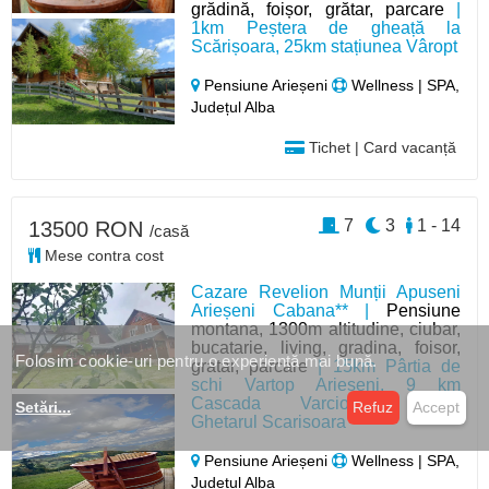
grădină, foișor, grătar, parcare
|
1km Peștera de gheață la
Scărișoara, 25km stațiunea Vâropt
Pensiune Arieșeni
Wellness | SPA,
Județul Alba
Tichet | Card vacanță
7
3
1 - 14
13500 RON
/casă
Mese contra cost
Cazare Revelion Munții Apuseni
Arieșeni Cabana** |
Pensiune
montana, 1300m altitudine, ciubar,
bucatarie, living, gradina, foisor,
Folosim cookie-uri pentru o experiență mai bună.
gratar, parcare
| 15km Pârtia de
schi Vartop Arieseni, 9 km
Cascada Varciorog, 10km
Setări
...
Refuz
Accept
Ghetarul Scarisoara
Pensiune Arieșeni
Wellness | SPA,
Județul Alba