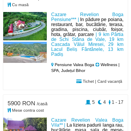
Cu masă
Cazare Revelion Boga
Pensiune*** |
In pădure pe poiana,
restaurant, bar, bucătărie, terasa,
gradina, piscina, ciubăr, foișor,
hota, grătar, parcare
| 9 km Pârtia
de Schi Stâna de Vale, 19 km
Cascada Vălul Miresei, 29 km
Lacul Beliș Fântânele, 13 km
Padiș
Pensiune Valea Boga
Wellness |
SPA, Județul Bihor
Tichet | Card vacanță
5
4
1 - 17
5900 RON
/casă
Mese contra cost
Cazare Revelion Valea Boga
Vila** |
La liziera padurii langa rau,
bucătărie, masa, sala de mese-