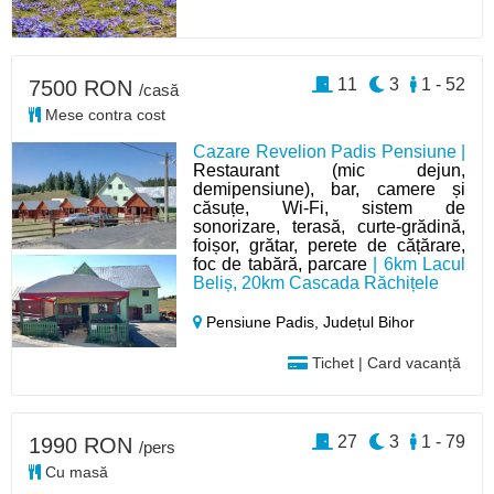
11
3
1 - 52
7500 RON
/casă
Mese contra cost
Cazare Revelion Padis Pensiune |
Restaurant (mic dejun,
demipensiune), bar, camere și
căsuțe, Wi-Fi, sistem de
sonorizare, terasă, curte-grădină,
foișor, grătar, perete de cățărare,
foc de tabără, parcare
| 6km Lacul
Beliș, 20km Cascada Răchițele
Pensiune Padis,
Județul Bihor
Tichet | Card vacanță
27
3
1 - 79
1990 RON
/pers
Cu masă