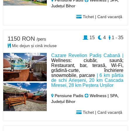
Pensiune Padis
Wellness | SPA,
Județul Bihor
Tichet | Card vacanță
15
4
1 - 35
1150 RON
/pers
Mic dejun și cină incluse
Cazare Revelion Padiș Cabană |
Wellness: ciubăr, saună;
Restaurant, bar, terasă, Wi-Fi,
grădină-curte, închiriere
snowmobile, parcare
| 6 km pârtia
de schi Arieșeni, 20 km Cascada
Miresei, 28 km Peștera Urșilor
Pensiune Padis
Wellness | SPA,
Județul Bihor
Tichet | Card vacanță