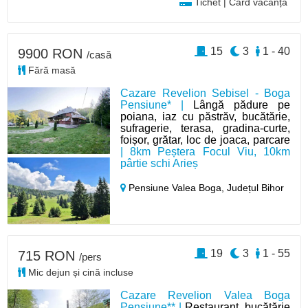
Tichet | Card vacanță
15
3
1 - 40
9900 RON
/casă
Fără masă
Cazare Revelion Sebisel - Boga
Pensiune* |
Lângă pădure pe
poiana, iaz cu păstrăv, bucătărie,
sufragerie, terasa, gradina-curte,
foișor, grătar, loc de joaca, parcare
| 8km Peștera Focul Viu, 10km
pârtie schi Arieș
Pensiune Valea Boga,
Județul Bihor
19
3
1 - 55
715 RON
/pers
Mic dejun și cină incluse
Cazare Revelion Valea Boga
Pensiune** |
Restaurant, bucătărie