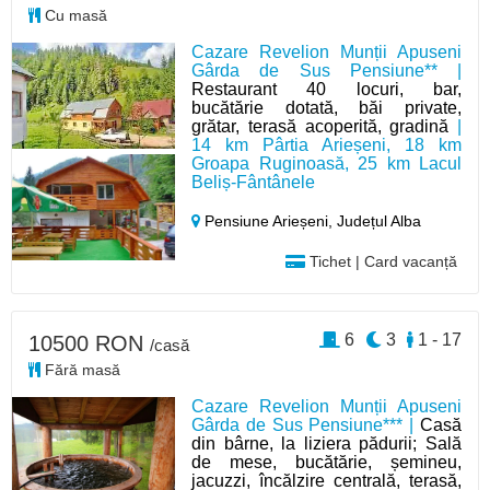
Cu masă
Cazare Revelion Munții Apuseni
Gârda de Sus Pensiune** |
Restaurant 40 locuri, bar,
bucătărie dotată, băi private,
grătar, terasă acoperită, gradină
|
14 km Pârtia Arieșeni, 18 km
Groapa Ruginoasă, 25 km Lacul
Beliș-Fântânele
Pensiune Arieșeni,
Județul Alba
Tichet | Card vacanță
6
3
1 - 17
10500 RON
/casă
Fără masă
Cazare Revelion Munții Apuseni
Gârda de Sus Pensiune*** |
Casă
din bârne, la liziera pădurii; Sală
de mese, bucătărie, șemineu,
jacuzzi, încălzire centrală, terasă,