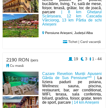
bucătărie, living, Tv, sală de mese,
foișor, terasă, grătar, loc de joacă,
parcare
| 8 km Ghețarul
Scărișoara, 12 km Cascada
Vârciorog, 13 km Pârtia de schi
Arieșeni
Pensiune Arieșeni,
Județul Alba
Tichet | Card vacanță
19
3
1 - 44
2190 RON
/pers
Cu masă
Cazare Revelion Munții Apuseni
Gârda de Sus Pensiune*** |
La
liziera padurii pe poiana,
Wellness: sauna, piscina,
restaurant, bar, aer conditionat,
WIFI, terasa, sala conferinta,
biliard, gradina, foisor, gratar, teren
de sport, parcare
| 14 km Arieșeni