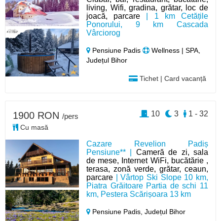
living, Wifi, gradina, grătar, loc de
joacă, parcare
| 1 km Cetățile
Ponorului, 9 km Cascada
Vârciorog
Pensiune Padis
Wellness | SPA,
Județul Bihor
Tichet | Card vacanță
10
3
1 - 32
1900 RON
/pers
Cu masă
Cazare Revelion Padiș
Pensiune** |
Cameră de zi, sala
de mese, Internet WiFi, bucătărie ,
terasa, zonă verde, grătar, ceaun,
parcare
| Vârtop Ski Slope 10 km,
Piatra Grăitoare Partia de schi 11
km, Pestera Scărișoara 13 km
Pensiune Padis,
Județul Bihor