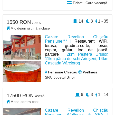
Tichet | Card vacanță
14
3
1 - 35
1550 RON
/pers
Mic dejun și cină incluse
Cazare Revelion Chișcău
Pensiune*** |
Restaurant, WIFI,
terasa, gradina-curte, foisor,
cuptor, grătar, loc de joacă,
parcare
| 2km Peștera Urșilor,
11km pârtia de schi Arieșeni, 14km
Cascada Vârciorog
Pensiune Chișcău
Wellness |
SPA, Județul Bihor
6
3
1 - 14
17500 RON
/casă
Mese contra cost
Cazare Revelion Chișcău
Pensiune Wellness & SPA |