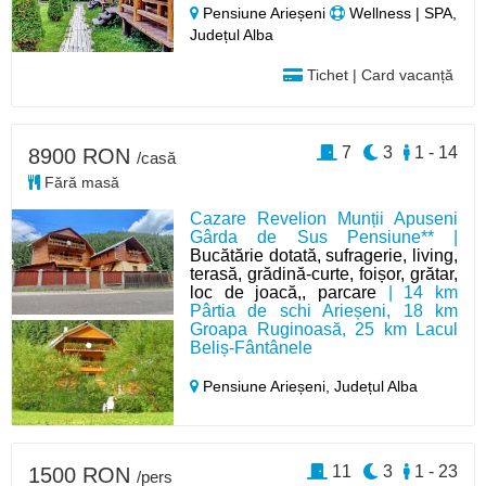
Pensiune Arieșeni
Wellness | SPA,
Județul Alba
Tichet | Card vacanță
7
3
1 - 14
8900 RON
/casă
Fără masă
Cazare Revelion Munții Apuseni
Gârda de Sus Pensiune** |
Bucătărie dotată, sufragerie, living,
terasă, grădină-curte, foișor, grătar,
loc de joacă,, parcare
| 14 km
Pârtia de schi Arieșeni, 18 km
Groapa Ruginoasă, 25 km Lacul
Beliș-Fântânele
Pensiune Arieșeni,
Județul Alba
11
3
1 - 23
1500 RON
/pers