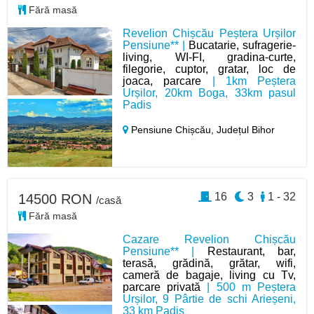
Fără masă
Revelion Chișcău Peștera Urșilor
Pensiune** |
Bucatarie, sufragerie-
living, WI-FI, gradina-curte,
filegorie, cuptor, gratar, loc de
joaca, parcare
| 1km Peștera
Urșilor, 20km Boga, 33km pasul
Padis
Pensiune Chișcău,
Județul Bihor
16
3
1 - 32
14500 RON
/casă
Fără masă
Cazare Revelion Chișcău
Pensiune** |
Restaurant, bar,
terasă, grădină, grătar, wifi,
cameră de bagaje, living cu Tv,
parcare privată
| 500 m Peștera
Urșilor, 9 Pârtie de schi Arieșeni,
33 km Padis