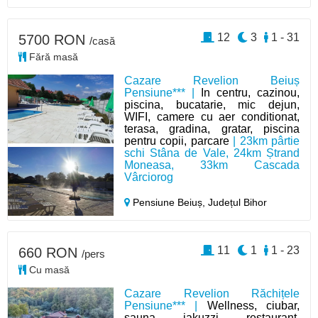
12
3
1 - 31
5700 RON
/casă
Fără masă
Cazare Revelion Beiuș
Pensiune*** |
In centru, cazinou,
piscina, bucatarie, mic dejun,
WIFI, camere cu aer conditionat,
terasa, gradina, gratar, piscina
pentru copii, parcare
| 23km pârtie
schi Stâna de Vale, 24km Ștrand
Moneasa, 33km Cascada
Vârciorog
Pensiune Beiuș,
Județul Bihor
11
1
1 - 23
660 RON
/pers
Cu masă
Cazare Revelion Răchițele
Pensiune*** |
Wellness, ciubar,
sauna, jakuzzi, restaurant,