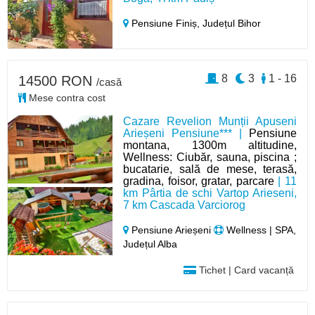
Pensiune Finiș,
Județul Bihor
8
3
1 - 16
14500 RON
/casă
Mese contra cost
Cazare Revelion Munții Apuseni
Arieșeni Pensiune*** |
Pensiune
montana, 1300m altitudine,
Wellness: Ciubăr, sauna, piscina ;
bucatarie, sală de mese, terasă,
gradina, foisor, gratar, parcare
| 11
km Pârtia de schi Vartop Arieseni,
7 km Cascada Varciorog
Pensiune Arieșeni
Wellness | SPA,
Județul Alba
Tichet | Card vacanță