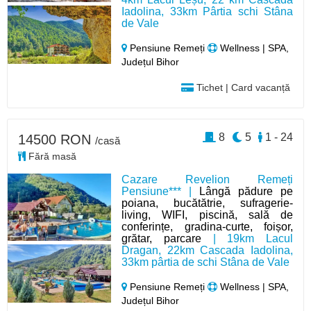
Iadolina, 33km Pârtia schi Stâna
de Vale
Pensiune Remeți
Wellness | SPA,
Județul Bihor
Tichet | Card vacanță
8
5
1 - 24
14500 RON
/casă
Fără masă
Cazare Revelion Remeți
Pensiune*** |
Lângă pădure pe
poiana, bucătătrie, sufragerie-
living, WIFI, piscină, sală de
conferințe, gradina-curte, foișor,
grătar, parcare
| 19km Lacul
Dragan, 22km Cascada Iadolina,
33km pârtia de schi Stâna de Vale
Pensiune Remeți
Wellness | SPA,
Județul Bihor