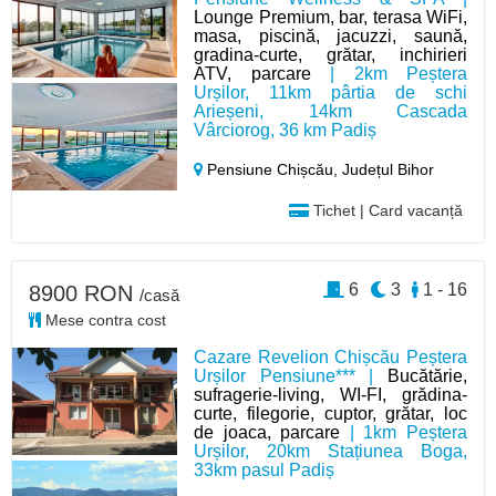
Lounge Premium, bar, terasa WiFi,
masa, piscină, jacuzzi, saună,
gradina-curte, grătar, inchirieri
ATV, parcare
| 2km Peștera
Urșilor, 11km pârtia de schi
Arieșeni, 14km Cascada
Vârciorog, 36 km Padiș
Pensiune Chișcău,
Județul Bihor
Tichet | Card vacanță
6
3
1 - 16
8900 RON
/casă
Mese contra cost
Cazare Revelion Chișcău Peștera
Urșilor Pensiune*** |
Bucătărie,
sufragerie-living, WI-FI, grădina-
curte, filegorie, cuptor, grătar, loc
de joaca, parcare
| 1km Peștera
Urșilor, 20km Stațiunea Boga,
33km pasul Padiș