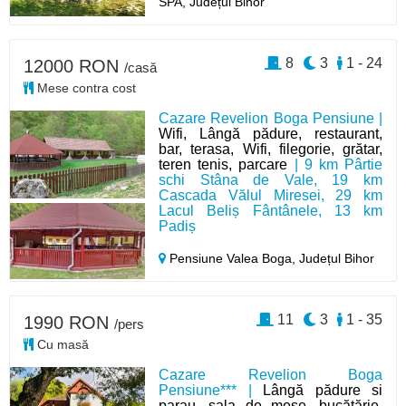
SPA, Județul Bihor
8
3
1 - 24
12000 RON
/casă
Mese contra cost
Cazare Revelion Boga Pensiune |
Wifi, Lângă pădure, restaurant,
bar, terasa, Wifi, filegorie, grătar,
teren tenis, parcare
| 9 km Pârtie
schi Stâna de Vale, 19 km
Cascada Vălul Miresei, 29 km
Lacul Beliș Fântânele, 13 km
Padiș
Pensiune Valea Boga,
Județul Bihor
11
3
1 - 35
1990 RON
/pers
Cu masă
Cazare Revelion Boga
Pensiune*** |
Lângă pădure si
parau, sala de mese, bucătărie,