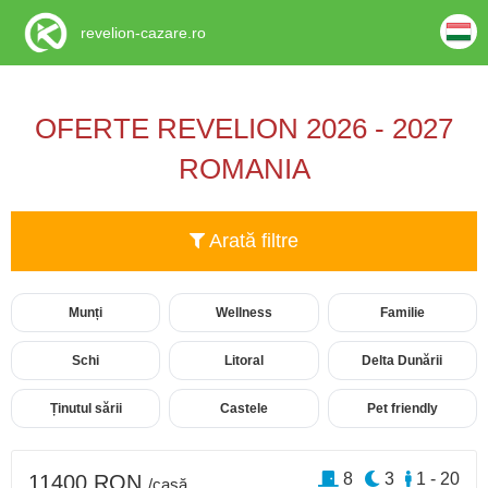
revelion-cazare.ro
OFERTE REVELION 2026 - 2027
ROMANIA
Arată filtre
Munți
Wellness
Familie
Schi
Litoral
Delta Dunării
Ținutul sării
Castele
Pet friendly
8
3
1 - 20
11400 RON
/casă