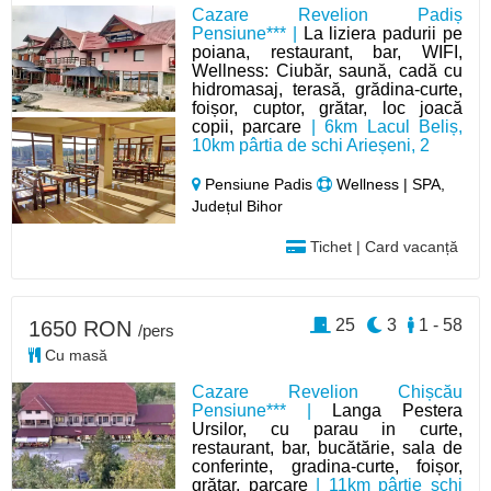
Cazare Revelion Padiș
Pensiune*** |
La liziera padurii pe
poiana, restaurant, bar, WIFI,
Wellness: Ciubăr, saună, cadă cu
hidromasaj, terasă, grădina-curte,
foișor, cuptor, grătar, loc joacă
copii, parcare
| 6km Lacul Beliș,
10km pârtia de schi Arieșeni, 2
Pensiune Padis
Wellness | SPA,
Județul Bihor
Tichet | Card vacanță
25
3
1 - 58
1650 RON
/pers
Cu masă
Cazare Revelion Chișcău
Pensiune*** |
Langa Pestera
Ursilor, cu parau in curte,
restaurant, bar, bucătărie, sala de
conferinte, gradina-curte, foișor,
grătar, parcare
| 11km pârtie schi