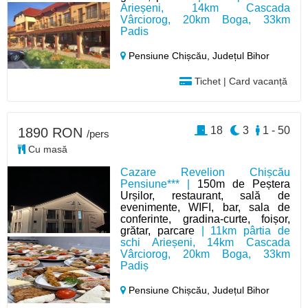
Arieșeni, 14km Cascada
Vârciorog, 20km Boga, 33km
Padis
Pensiune Chișcău,
Județul Bihor
Tichet | Card vacanță
18
3
1 - 50
1890 RON
/pers
Cu masă
Cazare Revelion Chișcău
Pensiune*** |
150m de Peștera
Urșilor, restaurant, sală de
evenimente, WIFI, bar, sala de
conferinte, gradina-curte, foișor,
grătar, parcare
| 11km pârtia de
schi Arieșeni, 14km Cascada
Vârciorog, 20km Boga, 33km
Padiș
Pensiune Chișcău,
Județul Bihor