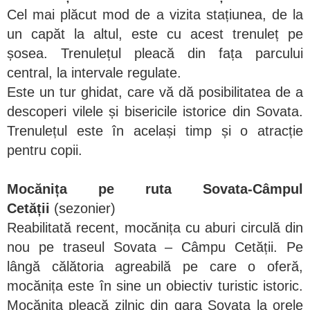
Cel mai plăcut mod de a vizita stațiunea, de la
un capăt la altul, este cu acest trenuleț pe
șosea. Trenulețul pleacă din fața parcului
central, la intervale regulate.
Este un tur ghidat, care vă dă posibilitatea de a
descoperi vilele și bisericile istorice din Sovata.
Trenulețul este în același timp și o atracție
pentru copii.
Mocănița pe ruta Sovata-Câmpul
Cetății
(sezonier)
Reabilitată recent, mocănița cu aburi circulă din
nou pe traseul Sovata – Câmpu Cetății. Pe
lângă călătoria agreabilă pe care o oferă,
mocănița este în sine un obiectiv turistic istoric.
Mocănița pleacă zilnic din gara Sovata la orele