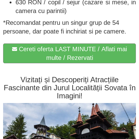
630 RON / copil / sejur (cazare si mese, in
camera cu parintii)
*Recomandat pentru un singur grup de 54
persoane, dar poate fi inchiriat si pe camere.
Cereti oferta LAST MINUTE / Aflati mai
multe / Rezervati
Vizitați și Descoperiți Atracțiile
Fascinante din Jurul Localității Sovata în
Imagini!