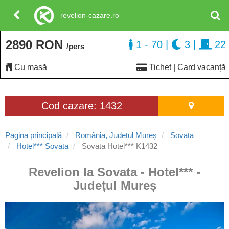
revelion-cazare.ro
2890 RON
1 - 70
|
3
|
22
/pers
Cu masă
Tichet | Card vacanță
Cod cazare: 1432
Pagina principală
România, Județul Mureș
Sovata
Hotel*** Sovata
Sovata Hotel*** K1432
Revelion la Sovata - Hotel*** -
Județul Mureș