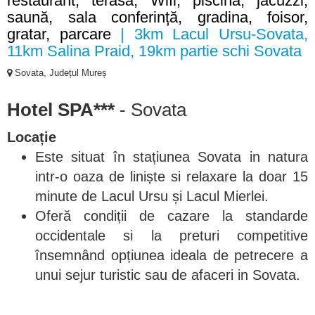
restaurant, terasa, Wifi, piscina, jacuzzi,
saună, sala conferință, gradina, foisor,
gratar, parcare
| 3km Lacul Ursu-Sovata,
11km Salina Praid, 19km partie schi Sovata
Sovata, Județul Mureș
Hotel SPA***
- Sovata
Locație
Este situat în stațiunea Sovata in natura
intr-o oaza de liniște si relaxare la doar 15
minute de Lacul Ursu și Lacul Mierlei.
Oferă condiții de cazare la standarde
occidentale si la preturi competitive
însemnând opțiunea ideala de petrecere a
unui sejur turistic sau de afaceri in Sovata.