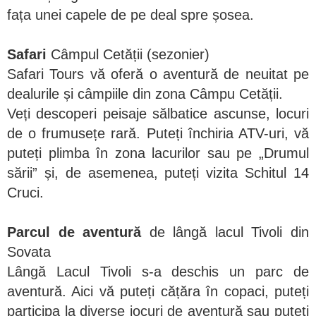
fața unei capele de pe deal spre șosea.
Safari
Câmpul Cetății (sezonier)
Safari Tours vă oferă o aventură de neuitat pe
dealurile și câmpiile din zona Câmpu Cetății.
Veți descoperi peisaje sălbatice ascunse, locuri
de o frumusețe rară. Puteți închiria ATV-uri, vă
puteți plimba în zona lacurilor sau pe „Drumul
sării” și, de asemenea, puteți vizita Schitul 14
Cruci.
Parcul de aventură
de lângă lacul Tivoli din
Sovata
Lângă Lacul Tivoli s-a deschis un parc de
aventură. Aici vă puteți cățăra în copaci, puteți
participa la diverse jocuri de aventură sau puteți