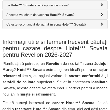
La
Hotel*** Sovata
există opțiuni de masă?
Accepta vouchere de vacanta
Hotel*** Sovata
?
Ce este recomandat de vizitat în zona
Hotel*** Sovata
?
Informații utile și termeni frecvent căutați
pentru cazare despre Hotel*** Sovata
pentru Revelion 2026-2027
Planificați să petreceți un
Revelion
de neuitat în zona
Județul
Mureș
?
Hotel*** Sovata
este alegerea ideală pentru un
sejur
relaxant
și festiv, cu opțiuni variate de
cazare confortabilă
și
servicii de calitate
superioară. Situat în pitoreasca
localitate
Sovata
, acesta cazare vă oferă cadrul perfect pentru a începe
noul an în
liniște și rafinament
.
Fie că sunteți interesați de
cazare Hotel*** Sovata
, fie că
doriți o
rezervare Hotel*** Sovata
din timp, aici veți găsi toate