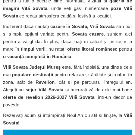
pentru a lua o decizie bine informată. Vizitați și
galeria de
imagini Vilă Sovata
, unde veți găsi numeroase
poze Vilă
Sovata
ce redau atmosfera caldă și festivă a locației.
Indiferent dacă căutați
cazare în Sovata, Vilă Sovata
sau pur
și simplu opțiuni variate pentru
Sovata cazare
, suntem aici
pentru a vă ghida. În plus, dacă luați în calcul și un sejur la
mare în
timpul verii
, nu ratați
oferte litoral românesc
pentru
o vacanță completă în România
.
Vilă Sovata
Județul Mureș
este, fără îndoială, una dintre cele
mai
populare destinații
pentru relaxare, sănătate și confort în
zona, atât de
Revelion
, cât și pe parcursul întregului an.
Alegeți un
sejur Vilă Sovata
și bucurați-vă de cele mai bune
oferte de revelion 2026-2027 Vilă Sovata
, într-un decor de
poveste.
Rezervați acum și întâmpinați Noul An cu stil și liniște, la
Vilă
Sovata
!