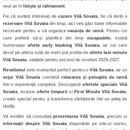
noul an în
liniște și rafinament
.
Fie că sunteți interesați de
cazare Vilă Sovata
, fie că doriți o
rezervare Vilă Sovata
din timp, aici veți găsi toate informațiile
necesare pentru a vă organiza
vacanța de iarnă
. Pentru cei
care preferă să-și planifice din timp
escapadele
, există
numeroase
oferte early booking Vilă Sovata
, iar cei care
decid pe ultima sută de metri pot profita de
oferte last minute
Vilă Sovata
, valabile pentru sezonul de revelion 2026-2027.
Revelionul
este momentul perfect pentru o
Vilă Sovata
, iar un
sejur Vilă Sovata
combină
relaxarea și peisajele de iarnă
într-o experiență completă. Descoperiți
ofertele speciale Vilă
Sovata
, inclusiv
oferte timpurii
și
First Minute Vilă Sovata
,
create special pentru a transforma sărbătorile într-un prilej de
răsfăț.
Vă invităm să consultați
prezentarea Vilă Sovata
, precum și
informații despre Vilă Sovata
disponibile pe site-ul nostru,