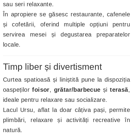
sau seri relaxante.
În apropiere se găsesc restaurante, cafenele
și cofetării, oferind multiple opțiuni pentru
servirea mesei și degustarea preparatelor
locale.
Timp liber și divertisment
Curtea spatioasă și liniștită pune la dispoziția
oaspeților
foisor
,
grătar/barbecue
și
terasă
,
ideale pentru relaxare sau socializare.
Lacul Ursu, aflat la doar câțiva pași, permite
plimbări, relaxare și activități recreative în
natură.