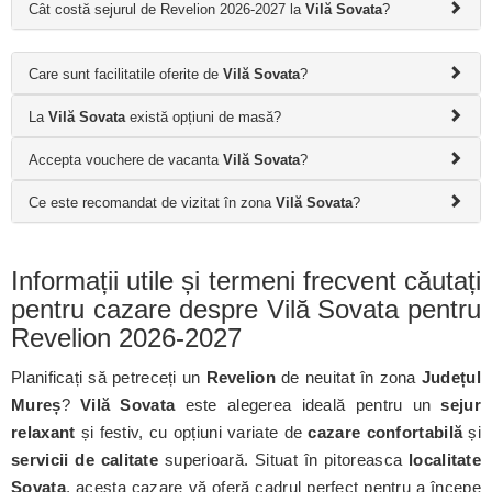
Cât costă sejurul de Revelion 2026-2027 la
Vilă Sovata
?
Care sunt facilitatile oferite de
Vilă Sovata
?
La
Vilă Sovata
există opțiuni de masă?
Accepta vouchere de vacanta
Vilă Sovata
?
Ce este recomandat de vizitat în zona
Vilă Sovata
?
Informații utile și termeni frecvent căutați
pentru cazare despre Vilă Sovata pentru
Revelion 2026-2027
Planificați să petreceți un
Revelion
de neuitat în zona
Județul
Mureș
?
Vilă Sovata
este alegerea ideală pentru un
sejur
relaxant
și festiv, cu opțiuni variate de
cazare confortabilă
și
servicii de calitate
superioară. Situat în pitoreasca
localitate
Sovata
, acesta cazare vă oferă cadrul perfect pentru a începe