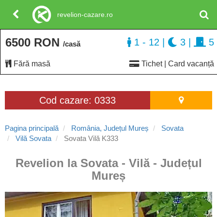
revelion-cazare.ro
6500 RON
1 - 12
|
3
|
5
/casă
Fără masă
Tichet | Card vacanță
Cod cazare: 0333
Pagina principală
România, Județul Mureș
Sovata
Vilă Sovata
Sovata Vilă K333
Revelion la Sovata - Vilă - Județul
Mureș