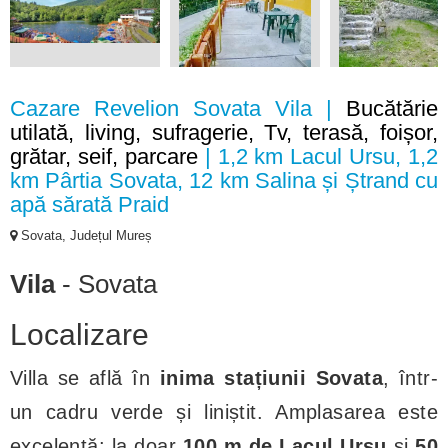
Cazare Revelion Sovata Vila |
Bucătărie
utilată, living, sufragerie, Tv, terasă, foișor,
grătar, seif, parcare
| 1,2 km Lacul Ursu, 1,2
km Pârtia Sovata, 12 km Salina și Ștrand cu
apă sărată Praid
Sovata, Județul Mureș
Vila
- Sovata
Localizare
Villa se află în
inima stațiunii Sovata
, într-
un cadru verde și liniștit. Amplasarea este
excelentă: la doar
100 m de Lacul Ursu
și
50