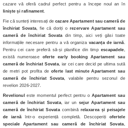
cazare vă oferă cadrul perfect pentru a începe noul an în
liniște și rafinament
.
Fie că sunteți interesați de
cazare Apartament sau cameră de
închiriat Sovata
, fie că doriți o
rezervare Apartament sau
cameră de închiriat Sovata
din timp, aici veți găsi toate
informațiile necesare pentru a vă organiza
vacanța de iarnă
.
Pentru cei care preferă să-și planifice din timp
escapadele
,
există numeroase
oferte early booking Apartament sau
cameră de închiriat Sovata
, iar cei care decid pe ultima sută
de metri pot profita de
oferte last minute Apartament sau
cameră de închiriat Sovata
, valabile pentru sezonul de
revelion 2026-2027.
Revelionul
este momentul perfect pentru o
Apartament sau
cameră de închiriat Sovata
, iar un
sejur Apartament sau
cameră de închiriat Sovata
combină
relaxarea și peisajele
de iarnă
într-o experiență completă. Descoperiți
ofertele
speciale Apartament sau cameră de închiriat Sovata
,