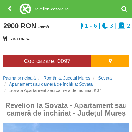
revelion-cazare.ro
2900 RON
1 - 6
|
3
|
2
/casă
Fără masă
Cod cazare: 0097
Pagina principală
România, Județul Mureș
Sovata
Apartament sau cameră de închiriat Sovata
Sovata Apartament sau cameră de închiriat K97
Revelion la Sovata - Apartament sau
cameră de închiriat - Județul Mureș