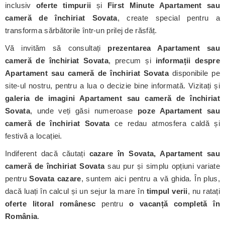
inclusiv
oferte timpurii
și
First Minute Apartament sau
cameră de închiriat Sovata
, create special pentru a
transforma sărbătorile într-un prilej de răsfăț.
Vă invităm să consultați
prezentarea Apartament sau
cameră de închiriat Sovata
, precum și
informații despre
Apartament sau cameră de închiriat Sovata
disponibile pe
site-ul nostru, pentru a lua o decizie bine informată. Vizitați și
galeria de imagini Apartament sau cameră de închiriat
Sovata
, unde veți găsi numeroase
poze Apartament sau
cameră de închiriat Sovata
ce redau atmosfera caldă și
festivă a locației.
Indiferent dacă căutați
cazare în Sovata, Apartament sau
cameră de închiriat Sovata
sau pur și simplu opțiuni variate
pentru
Sovata cazare
, suntem aici pentru a vă ghida. În plus,
dacă luați în calcul și un sejur la mare în
timpul verii
, nu ratați
oferte litoral românesc
pentru
o vacanță completă în
România
.