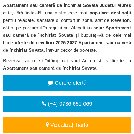
Apartament sau cameră de închiriat Sovata
Județul Mureș
este, fără îndoială, una dintre cele mai
populare destinații
pentru relaxare, sănătate și confort în zona, atât de
Revelion
,
cât și pe parcursul întregului an. Alegeți un
sejur Apartament
sau cameră de închiriat Sovata
și bucurați-vă de cele mai
bune
oferte de revelion 2026-2027 Apartament sau cameră
de închiriat Sovata
, într-un decor de poveste.
Rezervați acum și întâmpinați Noul An cu stil și liniște, la
Apartament sau cameră de închiriat Sovata
!
Cerere ofertă
(+4) 0736 651 069
Vizualizați harta