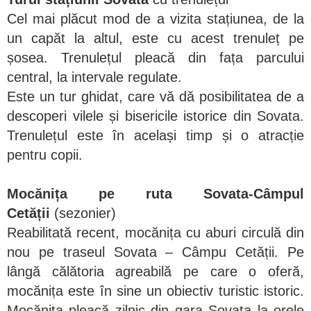
Cel mai plăcut mod de a vizita stațiunea, de la
un capăt la altul, este cu acest trenuleț pe
șosea. Trenulețul pleacă din fața parcului
central, la intervale regulate.
Este un tur ghidat, care vă dă posibilitatea de a
descoperi vilele și bisericile istorice din Sovata.
Trenulețul este în același timp și o atracție
pentru copii.
Mocănița pe ruta Sovata-Câmpul
Cetății
(sezonier)
Reabilitată recent, mocănița cu aburi circulă din
nou pe traseul Sovata – Câmpu Cetății. Pe
lângă călătoria agreabilă pe care o oferă,
mocănița este în sine un obiectiv turistic istoric.
Mocănița pleacă zilnic din gara Sovata la orele