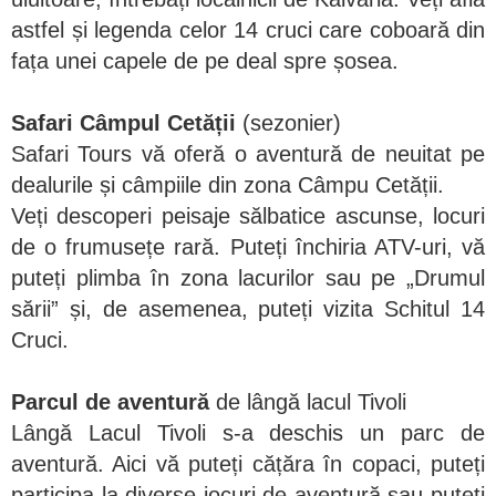
astfel și legenda celor 14 cruci care coboară din
fața unei capele de pe deal spre șosea.
Safari Câmpul Cetății
(sezonier)
Safari Tours vă oferă o aventură de neuitat pe
dealurile și câmpiile din zona Câmpu Cetății.
Veți descoperi peisaje sălbatice ascunse, locuri
de o frumusețe rară. Puteți închiria ATV-uri, vă
puteți plimba în zona lacurilor sau pe „Drumul
sării” și, de asemenea, puteți vizita Schitul 14
Cruci.
Parcul de aventură
de lângă lacul Tivoli
Lângă Lacul Tivoli s-a deschis un parc de
aventură. Aici vă puteți cățăra în copaci, puteți
participa la diverse jocuri de aventură sau puteți