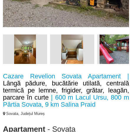
Cazare Revelion Sovata Apartament |
Lângă pădure, bucătărie utilată, centrală
termică pe lemne, frigider, grătar, leagăn,
parcare în curte
| 600 m Lacul Ursu, 800 m
Pârtia Sovata, 9 km Salina Praid
Sovata, Județul Mureș
Apartament
- Sovata