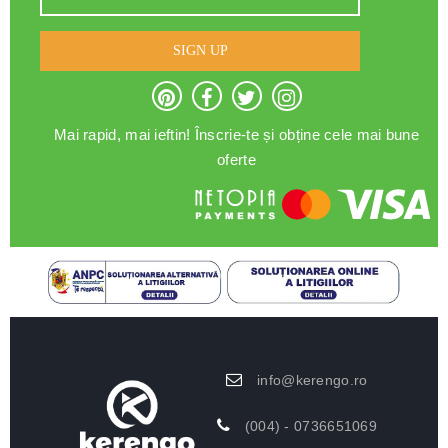
SIGN UP
Mai rapid, mai ieftin! Înscrie-te și obține cele mai bune
oferte
info@kerengo.ro
(004) - 0736651069