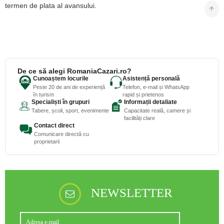
termen de plata al avansului.
De ce să alegi RomaniaCazari.ro?
Cunoaștem locurile
Asistență personală
Peste 20 de ani de experiență
Telefon, e-mail și WhatsApp
în turism
rapid și prietenos
Specialiști în grupuri
Informații detaliate
Tabere, școli, sport, evenimente
Capacitate reală, camere și
facilități clare
Contact direct
Comunicare directă cu
proprietarii
NEWSLETTER