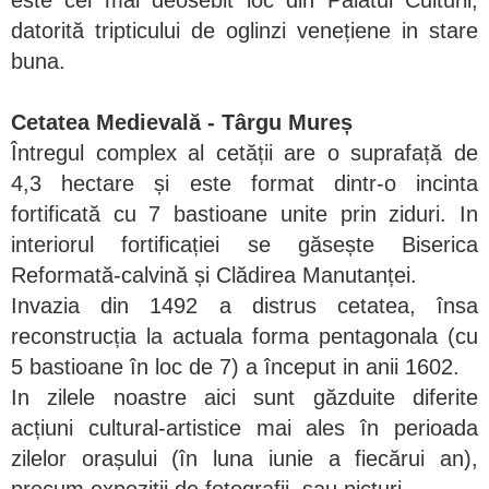
este cel mai deosebit loc din Palatul Culturii,
datorită tripticului de oglinzi venețiene in stare
buna.
Cetatea Medievală - Târgu Mureș
Întregul complex al cetății are o suprafață de
4,3 hectare și este format dintr-o incinta
fortificată cu 7 bastioane unite prin ziduri. In
interiorul fortificației se găsește Biserica
Reformată-calvină și Clădirea Manutanței.
Invazia din 1492 a distrus cetatea, însa
reconstrucția la actuala forma pentagonala (cu
5 bastioane în loc de 7) a început in anii 1602.
In zilele noastre aici sunt găzduite diferite
acțiuni cultural-artistice mai ales în perioada
zilelor orașului (în luna iunie a fiecărui an),