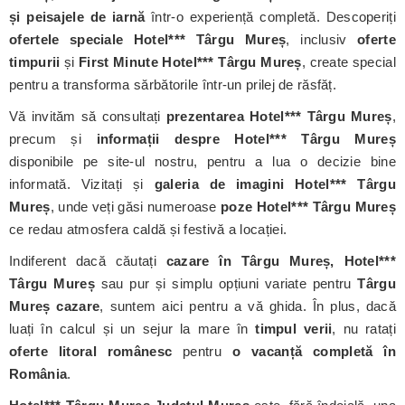
și peisajele de iarnă
într-o experiență completă. Descoperiți
ofertele speciale Hotel*** Târgu Mureș
, inclusiv
oferte
timpurii
și
First Minute Hotel*** Târgu Mureș
, create special
pentru a transforma sărbătorile într-un prilej de răsfăț.
Vă invităm să consultați
prezentarea Hotel*** Târgu Mureș
,
precum și
informații despre Hotel*** Târgu Mureș
disponibile pe site-ul nostru, pentru a lua o decizie bine
informată. Vizitați și
galeria de imagini Hotel*** Târgu
Mureș
, unde veți găsi numeroase
poze Hotel*** Târgu Mureș
ce redau atmosfera caldă și festivă a locației.
Indiferent dacă căutați
cazare în Târgu Mureș, Hotel***
Târgu Mureș
sau pur și simplu opțiuni variate pentru
Târgu
Mureș cazare
, suntem aici pentru a vă ghida. În plus, dacă
luați în calcul și un sejur la mare în
timpul verii
, nu ratați
oferte litoral românesc
pentru
o vacanță completă în
România
.