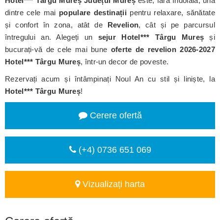
Hotel*** Târgu Mureș
Județul Mureș
este, fără îndoială, una
dintre cele mai
populare destinații
pentru relaxare, sănătate
și confort în zona, atât de
Revelion
, cât și pe parcursul
întregului an. Alegeți un
sejur Hotel*** Târgu Mureș
și
bucurați-vă de cele mai bune
oferte de revelion 2026-2027
Hotel*** Târgu Mureș
, într-un decor de poveste.
Rezervați acum și întâmpinați Noul An cu stil și liniște, la
Hotel*** Târgu Mureș
!
Cerere ofertă
(+4) 0736 651 069
Vizualizați harta