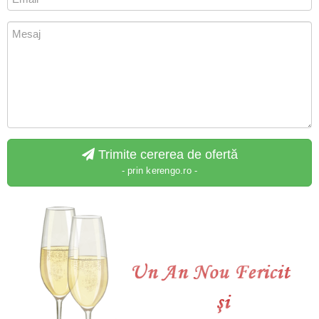
Trimite cererea de ofertă
- prin kerengo.ro -