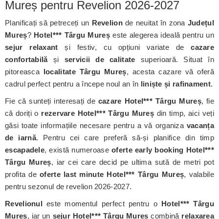
Mureș pentru Revelion 2026-2027
Planificați să petreceți un
Revelion
de neuitat în zona
Județul
Mureș
?
Hotel*** Târgu Mureș
este alegerea ideală pentru un
sejur relaxant
și festiv, cu opțiuni variate de
cazare
confortabilă
și
servicii de calitate
superioară. Situat în
pitoreasca
localitate Târgu Mureș
, acesta cazare vă oferă
cadrul perfect pentru a începe noul an în
liniște și rafinament
.
Fie că sunteți interesați de
cazare Hotel*** Târgu Mureș
, fie
că doriți o
rezervare Hotel*** Târgu Mureș
din timp, aici veți
găsi toate informațiile necesare pentru a vă organiza
vacanța
de iarnă
. Pentru cei care preferă să-și planifice din timp
escapadele
, există numeroase
oferte early booking Hotel***
Târgu Mureș
, iar cei care decid pe ultima sută de metri pot
profita de
oferte last minute Hotel*** Târgu Mureș
, valabile
pentru sezonul de revelion 2026-2027.
Revelionul
este momentul perfect pentru o
Hotel*** Târgu
Mureș
, iar un
sejur Hotel*** Târgu Mureș
combină
relaxarea