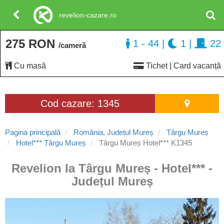
revelion-cazare.ro
275 RON
1 - 44
|
1
|
22
/cameră
Cu masă
Tichet | Card vacanță
Cod cazare: 1345
Pagina principală
România, Județul Mureș
Târgu Mureș
Hotel*** Târgu Mureș
Târgu Mureș Hotel*** K1345
Revelion la Târgu Mureș - Hotel*** -
Județul Mureș