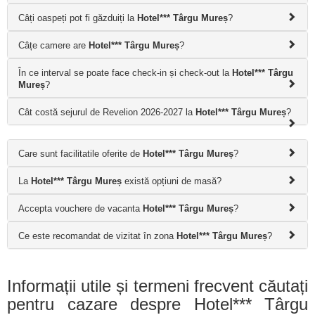
Câți oaspeți pot fi găzduiți la
Hotel*** Târgu Mureș
?
Câțe camere are
Hotel*** Târgu Mureș
?
În ce interval se poate face check-in și check-out la
Hotel*** Târgu
Mureș
?
Cât costă sejurul de Revelion 2026-2027 la
Hotel*** Târgu Mureș
?
Care sunt facilitatile oferite de
Hotel*** Târgu Mureș
?
La
Hotel*** Târgu Mureș
există opțiuni de masă?
Accepta vouchere de vacanta
Hotel*** Târgu Mureș
?
Ce este recomandat de vizitat în zona
Hotel*** Târgu Mureș
?
Informații utile și termeni frecvent căutați
pentru cazare despre Hotel*** Târgu