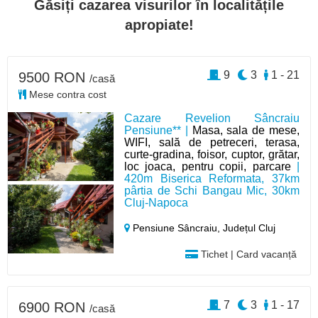
Găsiți cazarea visurilor în localitățile
apropiate!
9
3
1 - 21
9500 RON
/casă
Mese contra cost
Cazare Revelion Sâncraiu
Pensiune** |
Masa, sala de mese,
WIFI, sală de petreceri, terasa,
curte-gradina, foisor, cuptor, grătar,
loc joaca, pentru copii, parcare
|
420m Biserica Reformata, 37km
pârtia de Schi Bangau Mic, 30km
Cluj-Napoca
Pensiune Sâncraiu,
Județul Cluj
Tichet | Card vacanță
7
3
1 - 17
6900 RON
/casă