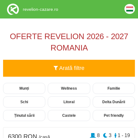
revelion-cazare.ro
OFERTE REVELION 2026 - 2027
ROMANIA
Arată filtre
Munți
Wellness
Familie
Schi
Litoral
Delta Dunării
Ținutul sării
Castele
Pet friendly
8
3
1 - 19
6300 RON
/casă