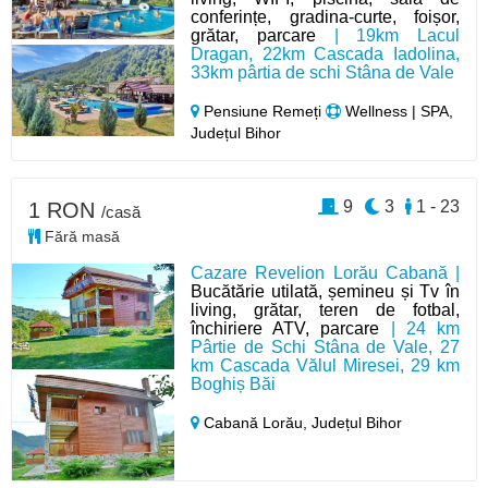
conferințe, gradina-curte, foișor,
grătar, parcare
| 19km Lacul
Dragan, 22km Cascada Iadolina,
33km pârtia de schi Stâna de Vale
Pensiune Remeți
Wellness | SPA,
Județul Bihor
9
3
1 - 23
1 RON
/casă
Fără masă
Cazare Revelion Lorău Cabană |
Bucătărie utilată, șemineu și Tv în
living, grătar, teren de fotbal,
închiriere ATV, parcare
| 24 km
Pârtie de Schi Stâna de Vale, 27
km Cascada Vălul Miresei, 29 km
Boghiș Băi
Cabană Lorău,
Județul Bihor