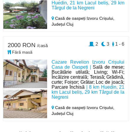
Huedin, 21 km Lacul beliș, 29 km
Târgul de la Negreni
Casă de oaspeți Izvoru Crișului,
Județul Cluj
2
3
1 - 6
2000 RON
/casă
Fără masă
Cazare Revelion Izvoru Crișului
Casa de Oaspeți |
Sală de mese;
Bucătărie utilată; Living; Wi-Fi;
Încălzire centrală; Terasă; Grădină,
curte; Foișor; Grătar; Loc de joacă;
Parcare închisă
| 8 km Huedin, 21
km Lacul beliș, 29 km Târgul de la
Negreni
Casă de oaspeți Izvoru Crișului,
Județul Cluj