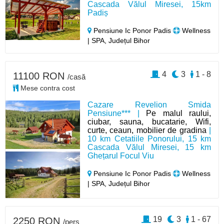
Cascada Vălul Miresei, 15km
Padiș
Pensiune Ic Ponor Padis
Wellness
| SPA, Județul Bihor
4
3
1 - 8
11100 RON
/casă
Mese contra cost
Cazare Revelion Smida
Pensiune*** |
Pe malul raului,
ciubar, sauna, bucatarie, Wifi,
curte, ceaun, mobilier de gradina
|
10 km Cetatiile Ponorului, 15 km
Cascada Vălul Miresei, 15 km
Ghețarul Focul Viu
Pensiune Ic Ponor Padis
Wellness
| SPA, Județul Bihor
19
3
1 - 67
2250 RON
/pers