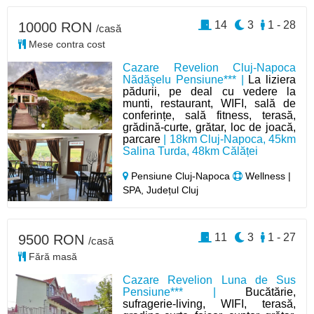
14
3
1 - 28
10000 RON
/casă
Mese contra cost
Cazare Revelion Cluj-Napoca
Nădăşelu Pensiune*** |
La liziera
pădurii, pe deal cu vedere la
munti, restaurant, WIFI, sală de
conferințe, sală fitness, terasă,
grădină-curte, grătar, loc de joacă,
parcare
| 18km Cluj-Napoca, 45km
Salina Turda, 48km Călăței
Pensiune Cluj-Napoca
Wellness |
SPA, Județul Cluj
11
3
1 - 27
9500 RON
/casă
Fără masă
Cazare Revelion Luna de Sus
Pensiune*** |
Bucătărie,
sufragerie-living, WIFI, terasă,