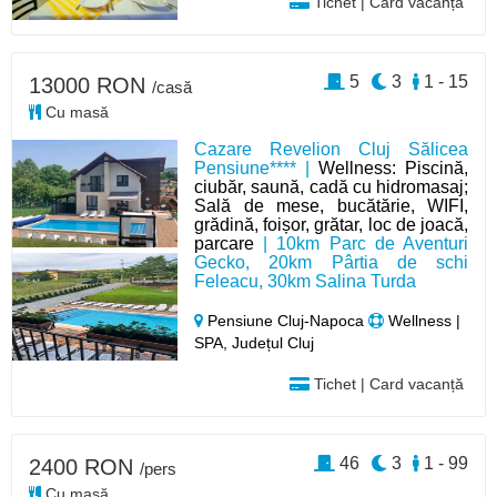
Tichet | Card vacanță
5
3
1 - 15
13000 RON
/casă
Cu masă
Cazare Revelion Cluj Sălicea
Pensiune**** |
Wellness: Piscină,
ciubăr, saună, cadă cu hidromasaj;
Sală de mese, bucătărie, WIFI,
grădină, foișor, grătar, loc de joacă,
parcare
| 10km Parc de Aventuri
Gecko, 20km Pârtia de schi
Feleacu, 30km Salina Turda
Pensiune Cluj-Napoca
Wellness |
SPA, Județul Cluj
Tichet | Card vacanță
46
3
1 - 99
2400 RON
/pers
Cu masă