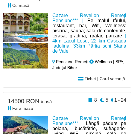
Cu masă
Cazare Revelion Remeți
Pensiune*** |
Pe malul râului,
restaurant, bar, Wifi, Wellness:
piscină, sauna; sală de conferințe,
terasa, gradina, grătar, parcare
|
4km Lacul Leșu, 22 km Cascada
Iadolina, 33km Pârtia schi Stâna
de Vale
Pensiune Remeți
Wellness | SPA,
Județul Bihor
Tichet | Card vacanță
8
5
1 - 24
14500 RON
/casă
Fără masă
Cazare Revelion Remeți
Pensiune*** |
Lângă pădure pe
poiana, bucătătrie, sufragerie-
living, WIFI, piscină, sală de