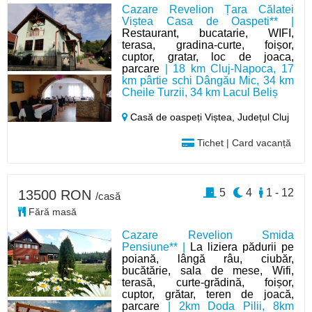
Cazare Revelion Țara Călatei
Viștea Casa de Oaspeti** |
Restaurant, bucatarie, WIFI,
terasa, gradina-curte, foișor,
cuptor, gratar, loc de joaca,
parcare
| 18 km Cluj-Napoca, 17
km pârtie schi Dângău Mic, 34 km
Cheile Turzii, 34 km Lacul Beliș
Casă de oaspeți Viștea,
Județul Cluj
Tichet | Card vacanță
5
4
1 - 12
13500 RON
/casă
Fără masă
Cazare Revelion Smida
Pensiune** |
La liziera pădurii pe
poiană, lângă râu, ciubăr,
bucătărie, sala de mese, Wifi,
terasă, curte-grădină, foișor,
cuptor, grătar, teren de joacă,
parcare
| 2km Doda Pilii, 8km