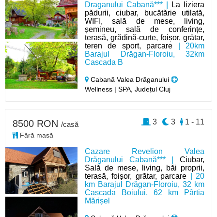
Draganului Cabană*** |
La liziera
pădurii, ciubar, bucătărie utilată,
WIFI, sală de mese, living,
șemineu, sală de conferințe,
terasă, grădină-curte, foișor, grătar,
teren de sport, parcare
| 20km
Barajul Drăgan-Floroiu, 32km
Cascada B
Cabană Valea Drăganului
Wellness | SPA, Județul Cluj
3
3
1 - 11
8500 RON
/casă
Fără masă
Cazare Revelion Valea
Drăganului Cabană*** |
Ciubar,
Sală de mese, living, băi proprii,
terasă, foișor, grătar, parcare
| 20
km Barajul Drăgan-Floroiu, 32 km
Cascada Boiului, 62 km Pârtia
Mărișel