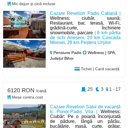
Mic dejun și cină incluse
Cazare Revelion Padiș Cabană |
Wellness: ciubăr, saună;
Restaurant, bar, terasă, Wi-Fi,
grădină-curte, închiriere
snowmobile, parcare
| 6 km pârtia
de schi Arieșeni, 20 km Cascada
Miresei, 28 km Peștera Urșilor
Pensiune Padis
Wellness | SPA,
Județul Bihor
Tichet | Card vacanță
25
3
1 - 17
6120 RON
/casă
Mese contra cost
Cazare Revelion Satul de vacanță
Ic Ponor-Padiș Vila |
Wellness:
Ciubăr: Pe o poiană înconjurată
de pădure, lângă un pârâu,
bucătărie, masă, curte, grătar,