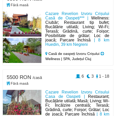
Fără masă
Cazare Revelion Izvoru Crișului
Casă de Oaspeți*** |
Wellness:
Ciubăr; Restaurant tip bufet;
Bucătărie utilată; Living; Wi-Fi;
Terasă; Grădină, curte; Foișor;
Posibilitate de grătar; Loc de
joacă; Parcare închisă
| 8 km
Huedin, 39 km Negreni
Casă de oaspeți Izvoru Crișului
Wellness | SPA, Județul Cluj
6
3
1 - 18
5500 RON
/casă
Fără masă
Cazare Revelion Izvoru Crisului
Casa de Oaspeti |
Restaurant;
Bucătărie utilată; Masă; Living; Wi-
Fi; Încălzire centrală; Terasă;
Grădină, curte; Foișor; Grătar; Loc
de joacă; Parcare închisă
| 8 km