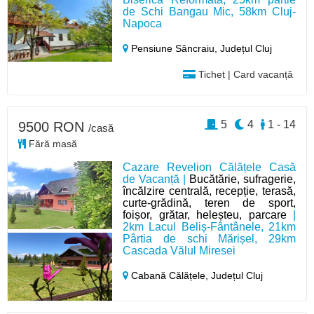
de Schi Bangau Mic, 58km Cluj-
Napoca
Pensiune Sâncraiu,
Județul Cluj
Tichet | Card vacanță
5
4
1 - 14
9500 RON
/casă
Fără masă
Cazare Revelion Călățele Casă
de Vacanță |
Bucătărie, sufragerie,
încălzire centrală, recepție, terasă,
curte-grădină, teren de sport,
foișor, grătar, heleșteu, parcare
|
2km Lacul Beliș-Fântânele, 21km
Pârtia de schi Mărișel, 29km
Cascada Vălul Miresei
Cabană Călățele,
Județul Cluj