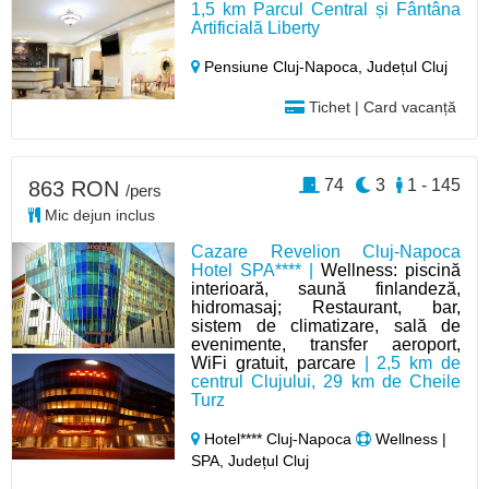
1,5 km Parcul Central și Fântâna
Artificială Liberty
Pensiune Cluj-Napoca,
Județul Cluj
Tichet | Card vacanță
74
3
1 - 145
863 RON
/pers
Mic dejun inclus
Cazare Revelion Cluj-Napoca
Hotel SPA**** |
Wellness: piscină
interioară, saună finlandeză,
hidromasaj; Restaurant, bar,
sistem de climatizare, sală de
evenimente, transfer aeroport,
WiFi gratuit, parcare
| 2,5 km de
centrul Clujului, 29 km de Cheile
Turz
Hotel**** Cluj-Napoca
Wellness |
SPA, Județul Cluj