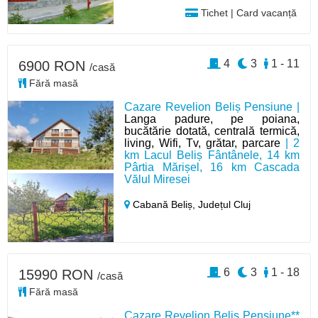
Tichet | Card vacanță
4
3
1 - 11
6900 RON
/casă
Fără masă
Cazare Revelion Beliș Pensiune |
Langa padure, pe poiana,
bucătărie dotată, centrală termică,
living, Wifi, Tv, grătar, parcare
| 2
km Lacul Beliș Fântânele, 14 km
Pârtia Mărișel, 16 km Cascada
Vălul Miresei
Cabană Beliș,
Județul Cluj
6
3
1 - 18
15990 RON
/casă
Fără masă
Cazare Revelion Beliș Pensiune**