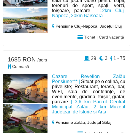
sală cu jocuri video pentru copii,
terenuri de sport, spații verzi,
foișoare, parcare
| 12km Cluj-
Napoca, 20km Baișoara
Pensiune Cluj-Napoca,
Județul Cluj
Tichet | Card vacanță
29
3
1 - 75
1685 RON
/pers
Cu masă
Cazare Revelion Zalău
Pensiune*** |
Situat pe o colină, cu
priveliște; Restaurant, terasă, bar,
WIFI, sală de conferințe, de
evenimente, grădină, foișor, grătar,
parcare
| 3,6 km Parcul Central
Municipal Zalău, 2 km Muzeul
Județean de Istorie si Arta
Pensiune Zalău,
Județul Sălaj