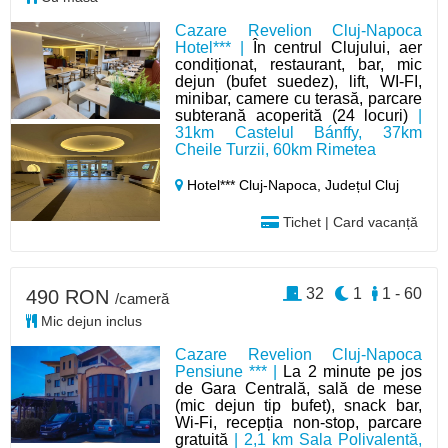
Cazare Revelion Cluj-Napoca
Hotel*** |
În centrul Clujului, aer
condiționat, restaurant, bar, mic
dejun (bufet suedez), lift, WI-FI,
minibar, camere cu terasă, parcare
subterană acoperită (24 locuri)
|
31km Castelul Bánffy, 37km
Cheile Turzii, 60km Rimetea
Hotel*** Cluj-Napoca,
Județul Cluj
Tichet | Card vacanță
32
1
1 - 60
490 RON
/cameră
Mic dejun inclus
Cazare Revelion Cluj-Napoca
Pensiune *** |
La 2 minute pe jos
de Gara Centrală, sală de mese
(mic dejun tip bufet), snack bar,
Wi-Fi, recepția non-stop, parcare
gratuită
| 2,1 km Sala Polivalentă,