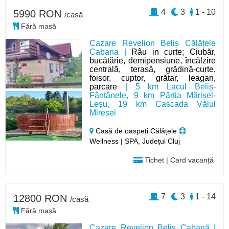
4
3
1 - 10
5990 RON
/casă
Fără masă
Cazare Revelion Beliș Călățele
Cabana |
Râu in curte; Ciubăr,
bucătărie, demipensiune, încălzire
centrală, terasă, grădină-curte,
foisor, cuptor, grătar, leagan,
parcare
| 5 km Lacul Beliș-
Fântânele, 9 km Pârtia Mărișel-
Leșu, 19 km Cascada Vălul
Miresei
Casă de oaspeți Călățele
Wellness | SPA, Județul Cluj
Tichet | Card vacanță
7
3
1 - 14
12800 RON
/casă
Fără masă
Cazare Revelion Beliș Cabană |