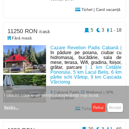
Tichet | Card vacanță
5
3
1 - 18
11250 RON
/casă
Fără masă
Cazare Revelion Padiș Cabană |
In pădure pe poiana, ciubar cu
hidromasaj, bucătărie, sala de
mese, terasa, Wifi, gradina, foișor,
grătar, parcare
| 1 km Cetățile
Ponorului, 5 km Lacul Beliș, 6 km
pârtie schi Vârtop, 9 km Cascada
Vârciorog
Cabană Padis
Wellness | SPA,
Folosim cookie-uri pentru o experiență mai bună.
Județul Bihor
Setări
...
Refuz
Accept
Tichet | Card vacanță