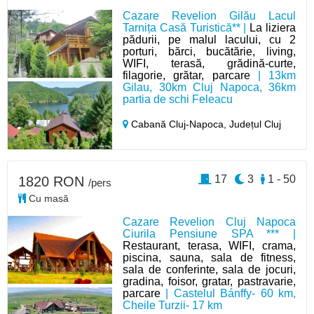
Cazare Revelion Gilău Lacul
Tarnița Casă Turistică** |
La liziera
pădurii, pe malul lacului, cu 2
porturi, bărci, bucătărie, living,
WIFI, terasă, grădină-curte,
filagorie, grătar, parcare
| 13km
Gilau, 30km Cluj Napoca, 36km
partia de schi Feleacu
Cabană Cluj-Napoca,
Județul Cluj
17
3
1 - 50
1820 RON
/pers
Cu masă
Cazare Revelion Cluj Napoca
Ciurila Pensiune SPA *** |
Restaurant, terasa, WIFI, crama,
piscina, sauna, sala de fitness,
sala de conferinte, sala de jocuri,
gradina, foisor, gratar, pastravarie,
parcare
| Castelul Bánffy- 60 km,
Cheile Turzii- 17 km