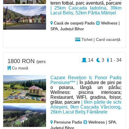
teren fotbal, parc aventură, parcare
| 25km Cascada Iadolina, 39km
Lacul Beliș, 52km Pârtia Mărișel
Casă de oaspeți Padis
Wellness |
SPA, Județul Bihor
Tichet | Card vacanță
14
3
1 - 34
1800 RON
/pers
Cu masă
Cazare Revelion Ic Ponor Padiș
Pensiune*** |
În pădure de pini pe
o poiana, lângă un pârâu;
Wellness: piscina interioara;
Restaurant, WIFI, gradina, foișor,
grătar, parcare
| 6km pârtie de schi
Arieşeni, 9km Cascada Vârciorog,
26km Lacul Beliş Fântânele
Pensiune Padis
Wellness | SPA,
Județul Bihor