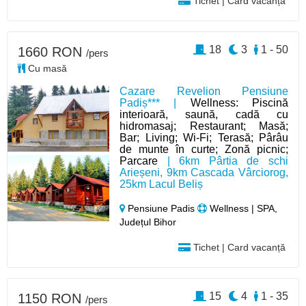
Tichet | Card vacanță
18
3
1 - 50
1660 RON
/pers
Cu masă
Cazare Revelion Pensiune
Padiș*** |
Wellness: Piscină
interioară, saună, cadă cu
hidromasaj; Restaurant; Masă;
Bar; Living; Wi-Fi; Terasă; Pârâu
de munte în curte; Zonă picnic;
Parcare
| 6km Pârtia de schi
Arieșeni, 9km Cascada Vârciorog,
25km Lacul Beliș
Pensiune Padis
Wellness | SPA,
Județul Bihor
Tichet | Card vacanță
15
4
1 - 35
1150 RON
/pers