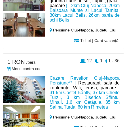
gradina-curte, foisor, cuptor, grătar,
parcare
| 12km Cluj-Napoca, 20km
Baisoara Munte si Lacul Tarnita,
30km Lacul Belis, 26km partia de
schi Belis
Pensiune Cluj-Napoca,
Județul Cluj
Tichet | Card vacanță
12
1
1 - 36
1 RON
/pers
Mese contra cost
Cazare Revelion Cluj-Napoca
Pensiune** |
Restaurant, sala de
conferințe, Wifi, terasa, parcare
|
31 km Castel Bánffy, 37 km Cheile
Turzii, 3 km Biserica Sfântul
Mihail, 1,6 km Cetățuia, 35 km
Salina Turda, 60 km Rimetea
Pensiune Cluj-Napoca,
Județul Cluj