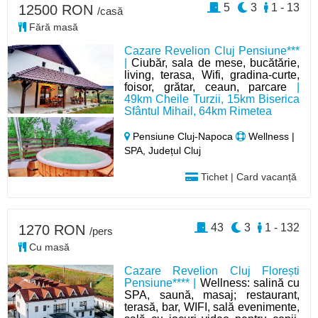
5
3
1 - 13
12500 RON
/casă
Fără masă
Cazare Revelion Cluj Pensiune***
|
Ciubăr, sala de mese, bucătărie,
living, terasa, Wifi, gradina-curte,
foisor, grătar, ceaun, parcare
|
49km Cheile Turzii, 15km Biserica
Sfântul Mihail, 64km Rimetea
Pensiune Cluj-Napoca
Wellness |
SPA, Județul Cluj
Tichet | Card vacanță
43
3
1 - 132
1270 RON
/pers
Cu masă
Cazare Revelion Cluj Florești
Pensiune**** |
Wellness: salină cu
SPA, saună, masaj; restaurant,
terasă, bar, WIFI, sală evenimente,