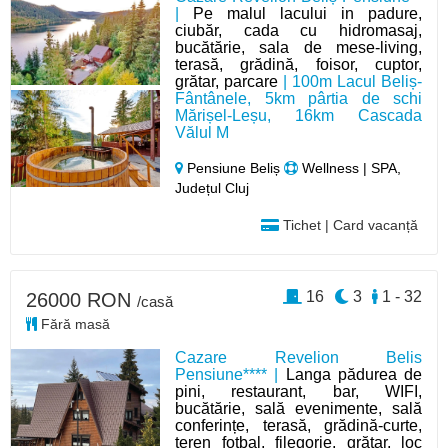
|
Pe malul lacului in padure,
ciubăr, cada cu hidromasaj,
bucătărie, sala de mese-living,
terasă, grădină, foisor, cuptor,
grătar, parcare
| 100m Lacul Beliș-
Fântânele, 5km pârtia de schi
Mărișel-Leșu, 16km Cascada
Vălul M
Pensiune Beliș
Wellness | SPA,
Județul Cluj
Tichet | Card vacanță
16
3
1 - 32
26000 RON
/casă
Fără masă
Cazare Revelion Belis
Pensiune**** |
Langa pădurea de
pini, restaurant, bar, WIFI,
bucătărie, sală evenimente, sală
conferințe, terasă, grădină-curte,
teren fotbal, filegorie, grătar, loc