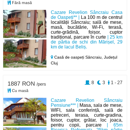
Fără masă
Cazare Revelion Sâncraiu Casa
de Oaspeți** |
La 100 m de centrul
localității Sâncraiu; sală de mese,
masă, bucătărie, Wi-Fi, terasă,
curte-grădină, foișor, cuptor
tradițional, parcare în curte
| 25 km
de pârtia de schi din Mărișel, 29
km de lacul Beliș.
Casă de oaspeți Sâncraiu,
Județul
Cluj
8
3
1 - 27
1887 RON
/pers
Cu masă
Cazare Revelion Sâncraiu
Pensiune*** |
Masa, sala de mese,
WIFI, sala conferință, sală de
petreceri, terasa, curte-gradina,
foisor, cuptor, grătar, loc joaca,
pentru copii, parcare
| 65m
Biserica Reformata, 25km pârtie