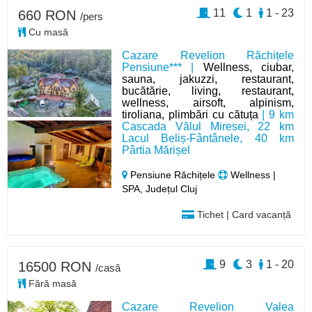
11
1
1 - 23
660 RON
/pers
Cu masă
Cazare Revelion Răchițele
Pensiune*** |
Wellness, ciubar,
sauna, jakuzzi, restaurant,
bucătărie, living, restaurant,
wellness, airsoft, alpinism,
tiroliana, plimbări cu cătuța
| 9 km
Cascada Vălul Miresei, 22 km
Lacul Beliș-Fântânele, 40 km
Pârtia Mărișel
Pensiune Răchițele
Wellness |
SPA, Județul Cluj
Tichet | Card vacanță
9
3
1 - 20
16500 RON
/casă
Fără masă
Cazare Revelion Valea