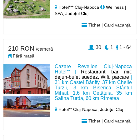
Hotel*** Cluj-Napoca
Wellness |
SPA, Județul Cluj
Tichet | Card vacanță
30
1
1 - 64
210 RON
/cameră
Fără masă
Cazare Revelion Cluj-Napoca
Hotel** |
Restaurant, bar, mic
dejun-bufet suedez, Wifi, parcare
|
31 km Castel Bánffy, 37 km Cheile
Turzii, 3 km Biserica Sfântul
Mihail, 1,6 km Cetățuia, 35 km
Salina Turda, 60 km Rimetea
Hotel** Cluj-Napoca,
Județul Cluj
Tichet | Card vacanță