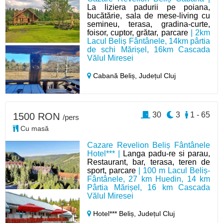
La liziera padurii pe poiana,
bucătărie, sala de mese-living cu
semineu, terasa, gradina-curte,
foisor, cuptor, grătar, parcare
| 2km
Lacul Beliș Fântânele, 14km pârtia
de schi Mărișel, 16km Cascada
Vălul Miresei
Cabană Beliș,
Județul Cluj
30
3
1 - 65
1500 RON
/pers
Cu masă
Cazare Revelion Beliș Fântânele
Hotel*** |
Langa padu-re si parau,
Restaurant, bar, terasa, teren de
sport, parcare
| 100 m Lacul Beliș-
Fântânele, 27 km Huedin, 14 km
Pârtia Mărișel, 16 km Cascada
Vălul Miresei
Hotel*** Beliș,
Județul Cluj