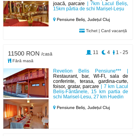
joacă, parcare
| 7km Lacul Beliș,
15km pârtia de schi Marișel-Leșu
Pensiune Beliș,
Județul Cluj
Tichet | Card vacanță
11
4
1 - 25
11500 RON
/casă
Fără masă
Revelion Belis Pensiune*** |
Restaurant, bar, WI-FI, sala de
conferinte, terasa, gardina-curte,
foisor, gratar, parcare
| 7 km Lacul
Beliș-Fântânele, 15 km partia de
schi Marisel-Lesu, 27 km Huedin
Pensiune Beliș,
Județul Cluj