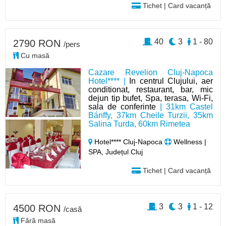
Tichet | Card vacanță
40
3
1 - 80
2790 RON
/pers
Cu masă
Cazare Revelion Cluj-Napoca
Hotel**** |
In centrul Clujului, aer
conditionat, restaurant, bar, mic
dejun tip bufet, Spa, terasa, Wi-Fi,
sala de conferinte
| 31km Castel
Bánffy, 37km Cheile Turzii, 35km
Salina Turda, 60km Rimetea
Hotel**** Cluj-Napoca
Wellness |
SPA, Județul Cluj
Tichet | Card vacanță
3
3
1 - 12
4500 RON
/casă
Fără masă