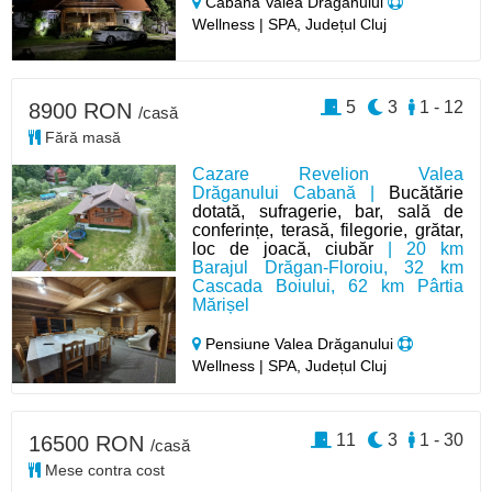
Cabană Valea Drăganului
Wellness | SPA, Județul Cluj
5
3
1 - 12
8900 RON
/casă
Fără masă
Cazare Revelion Valea
Drăganului Cabană |
Bucătărie
dotată, sufragerie, bar, sală de
conferințe, terasă, filegorie, grătar,
loc de joacă, ciubăr
| 20 km
Barajul Drăgan-Floroiu, 32 km
Cascada Boiului, 62 km Pârtia
Mărișel
Pensiune Valea Drăganului
Wellness | SPA, Județul Cluj
11
3
1 - 30
16500 RON
/casă
Mese contra cost