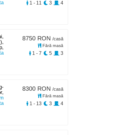
ta
1 - 11
3
4
i,
8750 RON
/casă
),
Fără masă
p,
ta
1 - 7
5
3
g-
8300 RON
/casă
r,
Fără masă
km
ta
1 - 13
3
4