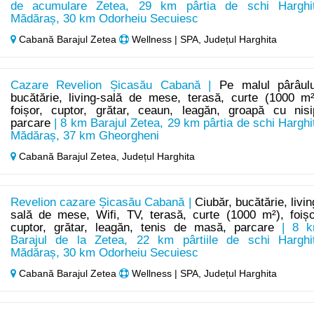
de acumulare Zetea, 29 km pârtia de schi Harghi
Mădăraș, 30 km Odorheiu Secuiesc
Cabană Barajul Zetea
Wellness | SPA, Județul Harghita
Cazare Revelion Șicasău Cabană |
Pe malul pârâulu
bucătărie, living-sală de mese, terasă, curte (1000 m²
foișor, cuptor, grătar, ceaun, leagăn, groapă cu nisi
parcare
| 8 km Barajul Zetea, 29 km pârtia de schi Harghi
Mădăraș, 37 km Gheorgheni
Cabană Barajul Zetea,
Județul Harghita
Revelion cazare Șicasău Cabană |
Ciubăr, bucătărie, livin
sală de mese, Wifi, TV, terasă, curte (1000 m²), foișo
cuptor, grătar, leagăn, tenis de masă, parcare
| 8 
Barajul de la Zetea, 22 km pârtiile de schi Harghi
Mădăraș, 30 km Odorheiu Secuiesc
Cabană Barajul Zetea
Wellness | SPA, Județul Harghita