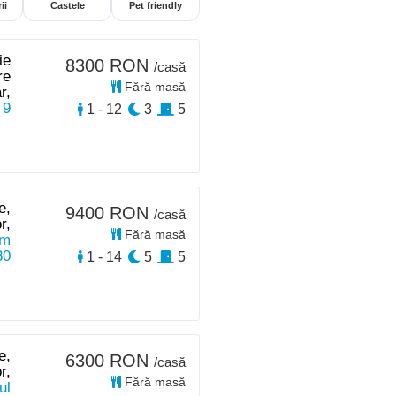
ii
Castele
Pet friendly
ie
8300 RON
/casă
re
Fără masă
r,
 9
1 - 12
3
5
e,
9400 RON
/casă
r,
Fără masă
km
30
1 - 14
5
5
e,
6300 RON
/casă
r,
Fără masă
ul