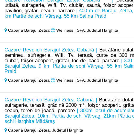
utilată, sufragerie, Wifi, Tv, ciubăr, saună, foișor acoperi
pavilion, grătar, ceaun, parcare
| 400 m de Barajul Zetea,
km Pârtie de schi Vărșag, 55 km Salina Praid
Cabană Barajul Zetea
Wellness | SPA, Județul Harghita
Cazare Revelion Barajul Zetea Cabană |
Bucătărie utilat
șemineu, sufragerie, Wifi, Tv, terasă, curte de 300 m
ciubăr, foișor acoperit, grătar, loc de joacă, parcare
| 300
Barajul Zetea, 9 km Pârtia de schi Vărșag, 55 km Sali
Praid
Cabană Barajul Zetea
Wellness | SPA, Județul Harghita
Cazare Revelion Barajul Zetea Cabană |
Bucătărie dotat
sufragerie, terasă, grădină 2000 m², foișor acoperit, grăta
ceaun, teren de joacă, parcare
| 300m lacul de acumula
Barajul Zetea, 10km Partia de schi Vârsag, 21km Pârtia 
schi Harghita Mădăraș
Cabană Barajul Zetea,
Județul Harghita