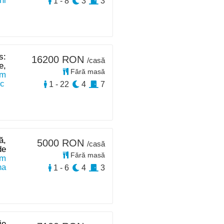
hi
1 - 8
3
3
s:
16200 RON
/casă
e,
Fără masă
km
sc
1 - 22
4
7
ă,
5000 RON
/casă
de
Fără masă
km
na
1 - 6
4
3
ie