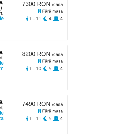
e,
7300 RON
/casă
),
Fără masă
n,
de
1 - 11
4
4
e,
8200 RON
/casă
r,
Fără masă
de
km
1 - 10
5
4
ă,
7490 RON
/casă
r,
Fără masă
de
ta
1 - 11
5
4