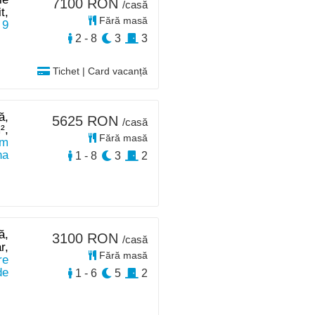
7100 RON
/casă
t,
Fără masă
 9
2 - 8
3
3
Tichet | Card vacanță
ă,
5625 RON
/casă
²,
Fără masă
 m
na
1 - 8
3
2
ă,
3100 RON
/casă
r,
Fără masă
re
de
1 - 6
5
2