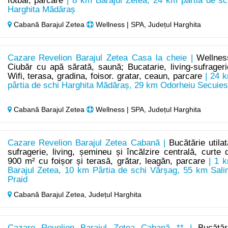
fotbal, parcare
| 8 km Barajul Zetea, 24 km pârtia de sc
Harghita Mădăraș
Cabană Barajul Zetea
Wellness | SPA, Județul Harghita
Cazare Revelion Barajul Zetea Casa la cheie |
Wellnes
Ciubăr cu apă sărată, saună; Bucatarie, living-sufrageri
Wifi, terasa, gradina, foisor. gratar, ceaun, parcare
| 24 
pârtia de schi Harghita Mădăraș, 29 km Odorheiu Secuie
Cabană Barajul Zetea
Wellness | SPA, Județul Harghita
Cazare Revelion Barajul Zetea Cabană |
Bucătărie utilat
sufragerie, living, șemineu și încălzire centrală, curte 
900 m² cu foișor și terasă, grătar, leagăn, parcare
| 1 
Barajul Zetea, 10 km Pârtia de schi Vărșag, 55 km Sali
Praid
Cabană Barajul Zetea,
Județul Harghita
Cazare Revelion Barajul Zetea Cabană ** |
Bucătăr