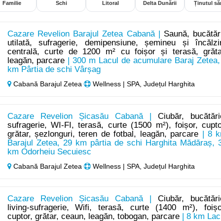
Familie
Schi
Litoral
Delta Dunării
Ținutul săr
Cazare Revelion Barajul Zetea Cabană |
Saună, bucătăr
utilată, sufragerie, demipensiune, șemineu și încălzi
centrală, curte de 1200 m² cu foișor și terasă, grăta
leagăn, parcare
| 300 m Lacul de acumulare Baraj Zetea,
km Pârtia de schi Vârșag
Cabană Barajul Zetea
Wellness | SPA, Județul Harghita
Cazare Revelion Șicasău Cabană |
Ciubăr, bucătări
sufragerie, WI-FI, terasă, curte (1500 m²), foișor, cupto
grătar, șezlonguri, teren de fotbal, leagăn, parcare
| 8 
Barajul Zetea, 29 km pârtia de schi Harghita Mădăraș, 
km Odorheiu Secuiesc
Cabană Barajul Zetea
Wellness | SPA, Județul Harghita
Cazare Revelion Șicasău Cabană |
Ciubăr, bucătări
living-sufragerie, Wifi, terasă, curte (1400 m²), foișo
cuptor, grătar, ceaun, leagăn, tobogan, parcare
| 8 km Lac