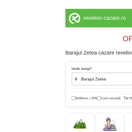
revelion-cazare.ro
OF
Barajul Zetea cazare revelio
Unde mergi?
Tip 
Wellness | SPA
Card vacanță