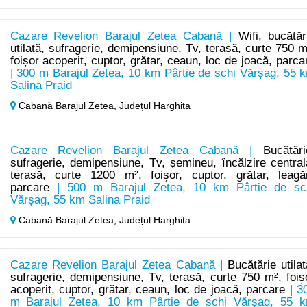
Cazare Revelion Barajul Zetea Cabană |
Wifi, bucătăr
utilată, sufragerie, demipensiune, Tv, terasă, curte 750 m
foișor acoperit, cuptor, grătar, ceaun, loc de joacă, parca
| 300 m Barajul Zetea, 10 km Pârtie de schi Vărșag, 55 
Salina Praid
Cabană Barajul Zetea,
Județul Harghita
Cazare Revelion Barajul Zetea Cabană |
Bucătări
sufragerie, demipensiune, Tv, șemineu, încălzire central
terasă, curte 1200 m², foișor, cuptor, grătar, leagă
parcare
| 500 m Barajul Zetea, 10 km Pârtie de sc
Vărșag, 55 km Salina Praid
Cabană Barajul Zetea,
Județul Harghita
Cazare Revelion Barajul Zetea Cabană |
Bucătărie utilat
sufragerie, demipensiune, Tv, terasă, curte 750 m², foiș
acoperit, cuptor, grătar, ceaun, loc de joacă, parcare
| 3
m Barajul Zetea, 10 km Pârtie de schi Vărșag, 55 