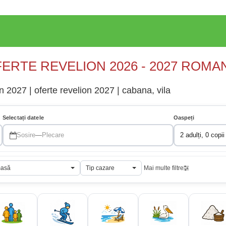
ERTE REVELION 2026 - 2027 ROMA
n 2027 | oferte revelion 2027 | cabana, vila
Selectați datele
Oaspeți
Sosire
—
Plecare
2 adulți, 0 copii
masă
Tip cazare
Mai multe filtre