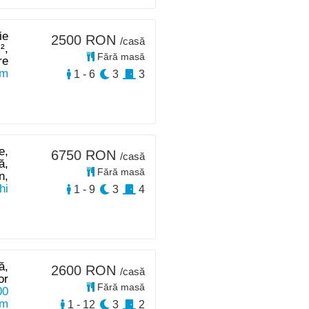
ie
2500 RON
/casă
²,
Fără masă
re
km
1 - 6
3
3
e,
6750 RON
/casă
ă,
Fără masă
n,
hi
1 - 9
3
4
ă,
2600 RON
/casă
or
Fără masă
00
km
1 - 12
3
2