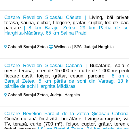
Cazare Revelion Șicasău Căsuțe |
Living, băi privat
terasă, saună, ciubăr, filegorie, grătar, cuptor, loc de joac
parcare
| 8 km Barajul Zetea, 29 km Pârtia de sc
Harghita-Mădăraș, 65 km Salina Praid
Cabană Barajul Zetea
Wellness | SPA, Județul Harghita
Cazare Revelion Șicasău Cabană |
Bucătărie, sală 
mese, terasă, teren de 15.000 m², curte de 1.000 m² pent
fiecare casă, foișor, grătar, ceaun, parcare
| 8 km 
Barajul Zetea, 5 km pârtia de schi din Varsag, 13 
pârtiile de schi Harghita Mădăraș
Cabană Barajul Zetea,
Județul Harghita
Cazare Revelion Barajul de la Zetea Șicasău Cabană
Ciubăr cu apă încălzită, bucătărie, living-sufragerie, wif
TV, terasă, curte (700 m²), foișor, cuptor, grătar, teren 