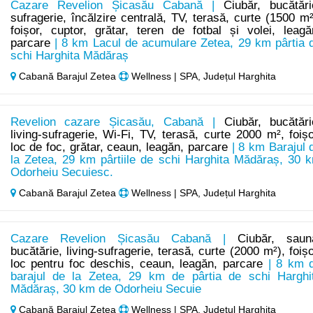
Cazare Revelion Șicasău Cabană |
Ciubăr, bucătări
sufragerie, încălzire centrală, TV, terasă, curte (1500 m²
foișor, cuptor, grătar, teren de fotbal și volei, leagă
parcare
| 8 km Lacul de acumulare Zetea, 29 km pârtia 
schi Harghita Mădăraș
Cabană Barajul Zetea
Wellness | SPA, Județul Harghita
Revelion cazare Șicasău, Cabană |
Ciubăr, bucătări
living-sufragerie, Wi-Fi, TV, terasă, curte 2000 m², foișo
loc de foc, grătar, ceaun, leagăn, parcare
| 8 km Barajul 
la Zetea, 29 km pârtiile de schi Harghita Mădăraș, 30 
Odorheiu Secuiesc.
Cabană Barajul Zetea
Wellness | SPA, Județul Harghita
Cazare Revelion Șicasău Cabană |
Ciubăr, saun
bucătărie, living-sufragerie, terasă, curte (2000 m²), foișo
loc pentru foc deschis, ceaun, leagăn, parcare
| 8 km 
barajul de la Zetea, 29 km de pârtia de schi Harghi
Mădăraș, 30 km de Odorheiu Secuie
Cabană Barajul Zetea
Wellness | SPA, Județul Harghita