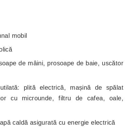
mnal mobil
olică
osoape de mâini, prosoape de baie, uscător
tilată: plită electrică, mașină de spălat
ptor cu microunde, filtru de cafea, oale,
i apă caldă asigurată cu energie electrică