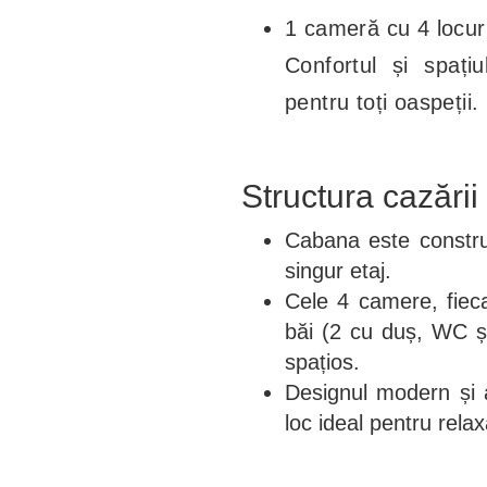
1 cameră cu 4 locur
Confortul și spaț
pentru toți oaspeții.
Structura cazării
Cabana este constru
singur etaj.
Cele 4 camere, fiec
băi (2 cu duș, WC și
spațios.
Designul modern și 
loc ideal pentru relax