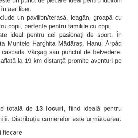
te un punct de plecare ideal pentru iubitorii
 în aer liber.
clude un pavilion/terasă, leagăn, groapă cu
tru copii, perfecte pentru familiile cu copii.
ste ideal pentru cei pasionați de sport. În
izita Muntele Harghita Mădăraș, Hanul Árpád
, cascada Vărșag sau punctul de belvedere.
 aflată la 19 km distanță promite aventuri pe
te totală de
13 locuri
, fiind ideală pentru
ilii. Distribuția camerelor este următoarea:
 fiecare