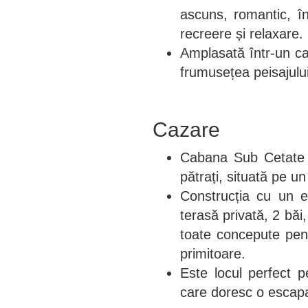
ascuns, romantic, în
recreere și relaxare.
Amplasată într-un cad
frumusețea peisajului
Cazare
Cabana Sub Cetate 
pătrați, situată pe 
Construcția cu un e
terasă privată, 2 băi,
toate concepute pent
primitoare.
Este locul perfect pe
care doresc o escap