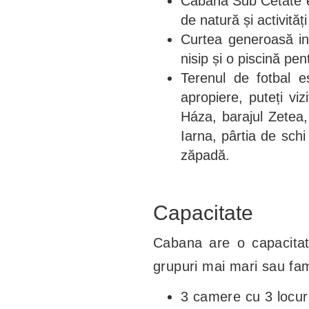
Cabana Sub Cetate es
de natură și activități
Curtea generoasă in
nisip și o piscină pen
Terenul de fotbal e
apropiere, puteți v
Háza, barajul Zetea
Iarna, pârtia de schi
zăpadă.
Capacitate
Cabana are o capacita
grupuri mai mari sau fam
3 camere cu 3 locuri