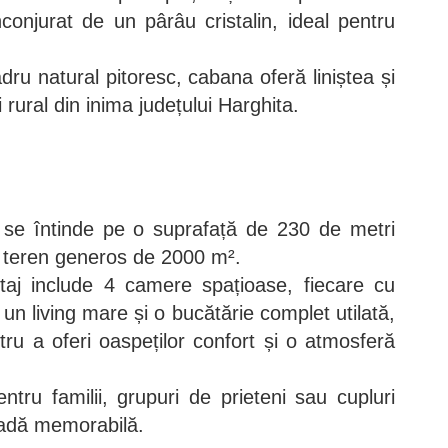
conjurat de un pârâu cristalin, ideal pentru
ru natural pitoresc, cabana oferă liniștea și
 rural din inima județului Harghita.
se întinde pe o suprafață de 230 de metri
un teren generos de 2000 m².
taj include 4 camere spațioase, fiecare cu
 un living mare și o bucătărie complet utilată,
ru a oferi oaspeților confort și o atmosferă
ntru familii, grupuri de prieteni sau cupluri
adă memorabilă.