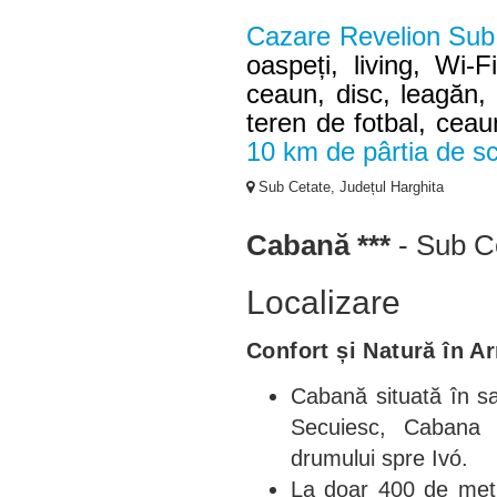
Cazare Revelion Sub
oaspeți, living, Wi-
ceaun, disc, leagăn, 
teren de fotbal, ceau
10 km de pârtia de s
Sub Cetate, Județul Harghita
Cabană ***
- Sub C
Localizare
Confort și Natură în A
Cabană situată în s
Secuiesc, Cabana 
drumului spre Ivó.
La doar 400 de metri