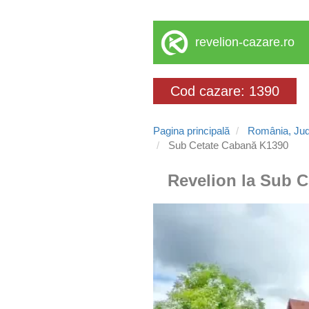
revelion-cazare.ro
Cod cazare: 1390
Pagina principală
România, Jud
Sub Cetate Cabană K1390
Revelion la Sub C