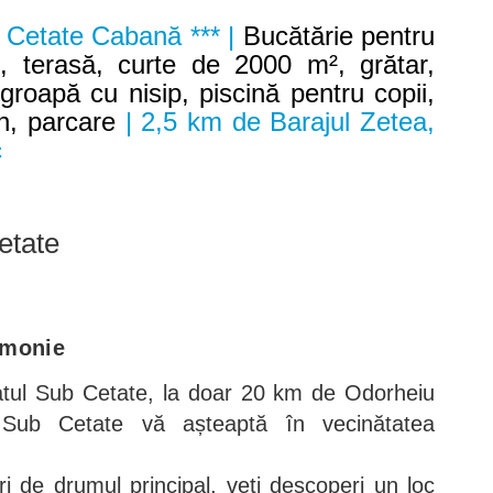
 Cetate Cabană *** |
Bucătărie pentru
Fi, terasă, curte de 2000 m², grătar,
groapă cu nisip, piscină pentru copii,
n, parcare
| 2,5 km de Barajul Zetea,
c
etate
rmonie
atul Sub Cetate, la doar 20 km de Odorheiu
Sub Cetate vă așteaptă în vecinătatea
 de drumul principal, veți descoperi un loc