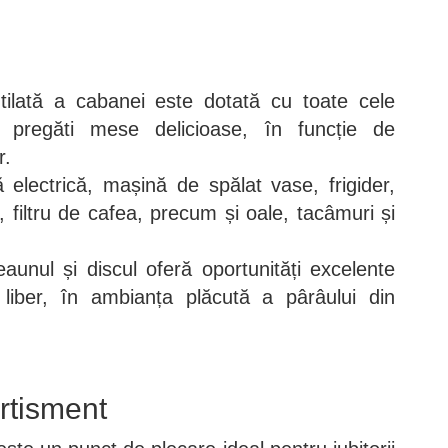
tilată a cabanei este dotată cu toate cele
 pregăti mese delicioase, în funcție de
r.
ă electrică, mașină de spălat vase, frigider,
 filtru de cafea, precum și oale, tacâmuri și
eaunul și discul oferă oportunități excelente
 liber, în ambianța plăcută a pârâului din
ertisment