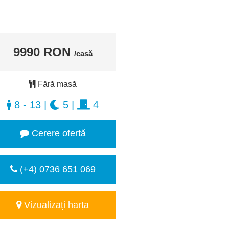
9990 RON
/casă
Fără masă
8 - 13
|
5
|
4
Cerere ofertă
(+4) 0736 651 069
Vizualizați harta