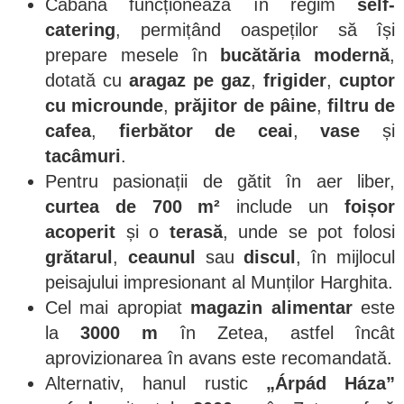
Cabana funcționează în regim
self-
catering
, permițând oaspeților să își
prepare mesele în
bucătăria modernă
,
dotată cu
aragaz pe gaz
,
frigider
,
cuptor
cu microunde
,
prăjitor de pâine
,
filtru de
cafea
,
fierbător de ceai
,
vase
și
tacâmuri
.
Pentru pasionații de gătit în aer liber,
curtea de 700 m²
include un
foișor
acoperit
și o
terasă
, unde se pot folosi
grătarul
,
ceaunul
sau
discul
, în mijlocul
peisajului impresionant al Munților Harghita.
Cel mai apropiat
magazin alimentar
este
la
3000 m
în Zetea, astfel încât
aprovizionarea în avans este recomandată.
Alternativ, hanul rustic
„Árpád Háza”