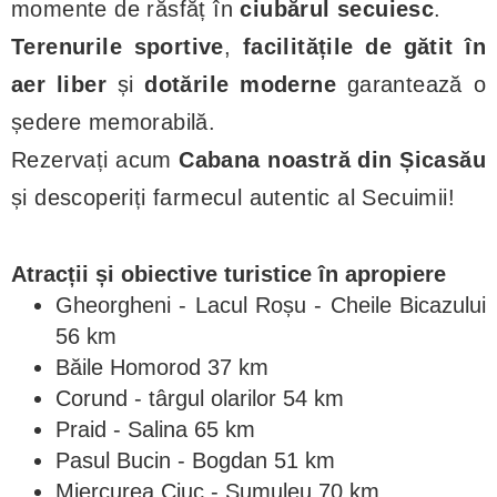
momente de răsfăț în
ciubărul secuiesc
.
Terenurile sportive
,
facilitățile de gătit în
aer liber
și
dotările moderne
garantează o
ședere memorabilă.
Rezervați acum
Cabana noastră din Șicasău
și descoperiți farmecul autentic al Secuimii!
Atracții și obiective turistice în apropiere
Gheorgheni - Lacul Roșu - Cheile Bicazului
56 km
Băile Homorod 37 km
Corund - târgul olarilor 54 km
Praid - Salina 65 km
Pasul Bucin - Bogdan 51 km
Miercurea Ciuc - Sumuleu 70 km