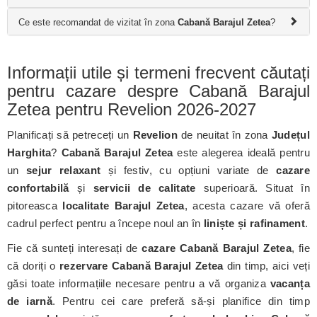
Ce este recomandat de vizitat în zona
Cabană Barajul Zetea
?
Informații utile și termeni frecvent căutați
pentru cazare despre Cabană Barajul
Zetea pentru Revelion 2026-2027
Planificați să petreceți un
Revelion
de neuitat în zona
Județul
Harghita
?
Cabană Barajul Zetea
este alegerea ideală pentru
un
sejur relaxant
și festiv, cu opțiuni variate de
cazare
confortabilă
și
servicii de calitate
superioară. Situat în
pitoreasca
localitate Barajul Zetea
, acesta cazare vă oferă
cadrul perfect pentru a începe noul an în
liniște și rafinament
.
Fie că sunteți interesați de
cazare Cabană Barajul Zetea
, fie
că doriți o
rezervare Cabană Barajul Zetea
din timp, aici veți
găsi toate informațiile necesare pentru a vă organiza
vacanța
de iarnă
. Pentru cei care preferă să-și planifice din timp