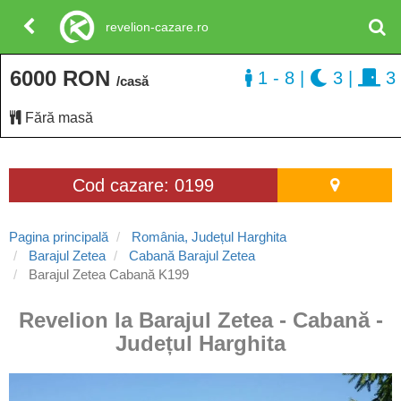
revelion-cazare.ro
6000 RON
1 - 8
|
3
|
3
/casă
Fără masă
Cod cazare: 0199
Pagina principală
România, Județul Harghita
Barajul Zetea
Cabană Barajul Zetea
Barajul Zetea Cabană K199
Revelion la Barajul Zetea - Cabană -
Județul Harghita