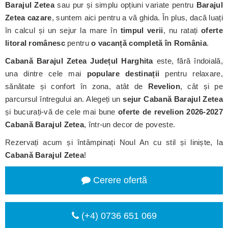
Barajul Zetea
sau pur și simplu opțiuni variate pentru
Barajul
Zetea cazare
, suntem aici pentru a vă ghida. În plus, dacă luați
în calcul și un sejur la mare în
timpul verii
, nu ratați
oferte
litoral românesc
pentru
o vacanță completă în România
.
Cabană Barajul Zetea
Județul Harghita
este, fără îndoială,
una dintre cele mai
populare destinații
pentru relaxare,
sănătate și confort în zona, atât de
Revelion
, cât și pe
parcursul întregului an. Alegeți un
sejur Cabană Barajul Zetea
și bucurați-vă de cele mai bune
oferte de revelion 2026-2027
Cabană Barajul Zetea
, într-un decor de poveste.
Rezervați acum și întâmpinați Noul An cu stil și liniște, la
Cabană Barajul Zetea
!
Cerere ofertă
(+4) 0736 651 069