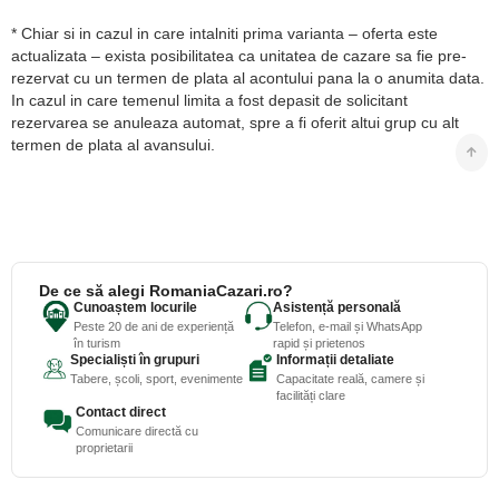
* Chiar si in cazul in care intalniti prima varianta – oferta este
actualizata – exista posibilitatea ca unitatea de cazare sa fie pre-
rezervat cu un termen de plata al acontului pana la o anumita data.
In cazul in care temenul limita a fost depasit de solicitant
rezervarea se anuleaza automat, spre a fi oferit altui grup cu alt
termen de plata al avansului.
De ce să alegi RomaniaCazari.ro?
Cunoaștem locurile
Asistență personală
Peste 20 de ani de experiență
Telefon, e-mail și WhatsApp
în turism
rapid și prietenos
Specialiști în grupuri
Informații detaliate
Tabere, școli, sport, evenimente
Capacitate reală, camere și
facilități clare
Contact direct
Comunicare directă cu
proprietarii