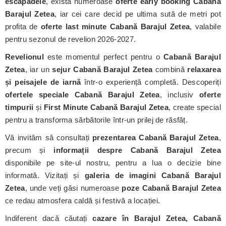
escapadele
, există numeroase
oferte early booking Cabană
Barajul Zetea
, iar cei care decid pe ultima sută de metri pot
profita de
oferte last minute Cabană Barajul Zetea
, valabile
pentru sezonul de revelion 2026-2027.
Revelionul
este momentul perfect pentru o
Cabană Barajul
Zetea
, iar un
sejur Cabană Barajul Zetea
combină
relaxarea
și peisajele de iarnă
într-o experiență completă. Descoperiți
ofertele speciale Cabană Barajul Zetea
, inclusiv
oferte
timpurii
și
First Minute Cabană Barajul Zetea
, create special
pentru a transforma sărbătorile într-un prilej de răsfăț.
Vă invităm să consultați
prezentarea Cabană Barajul Zetea
,
precum și
informații despre Cabană Barajul Zetea
disponibile pe site-ul nostru, pentru a lua o decizie bine
informată. Vizitați și
galeria de imagini Cabană Barajul
Zetea
, unde veți găsi numeroase
poze Cabană Barajul Zetea
ce redau atmosfera caldă și festivă a locației.
Indiferent dacă căutați
cazare în Barajul Zetea, Cabană