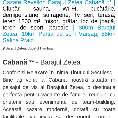
Cazare Revelion Barajul Zetea Cabană ** |
Ciubăr, sauna, WI-FI, bucătărie,
demipensiune, sufragerie, Tv, seif, terasă,
teren 1200 m², foișor, grătar, loc de joacă,
teren de sport, parcare
| 300m Barajul
Zetea, 10km Pârtia de schi Vărșag, 55km
Salina Praid
Barajul Zetea, Județul Harghita
Cabană **
- Barajul Zetea
Confort și Relaxare în Inima Ținutului Secuiesc
Bine ați venit la Cabana noastră situată în
peisajul de vis al Barajului Zetea, o destinație
perfectă pentru vacanțe de familie, reuniuni cu
prietenii sau evenimente de team-building.
Această cazare modernă, dotată cu toate
facilitățile, vă invită să descoperiți comorile