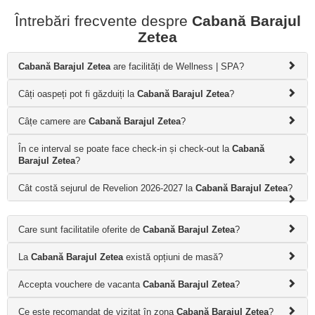
Întrebări frecvente despre
Cabană Barajul
Zetea
Cabană Barajul Zetea
are facilități de Wellness | SPA?
Câți oaspeți pot fi găzduiți la
Cabană Barajul Zetea
?
Câțe camere are
Cabană Barajul Zetea
?
În ce interval se poate face check-in și check-out la
Cabană
Barajul Zetea
?
Cât costă sejurul de Revelion 2026-2027 la
Cabană Barajul Zetea
?
Care sunt facilitatile oferite de
Cabană Barajul Zetea
?
La
Cabană Barajul Zetea
există opțiuni de masă?
Accepta vouchere de vacanta
Cabană Barajul Zetea
?
Ce este recomandat de vizitat în zona
Cabană Barajul Zetea
?