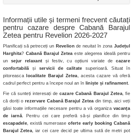
Informații utile și termeni frecvent căutați
pentru cazare despre Cabană Barajul
Zetea pentru Revelion 2026-2027
Planificați să petreceți un
Revelion
de neuitat în zona
Județul
Harghita
?
Cabană Barajul Zetea
este alegerea ideală pentru
un
sejur relaxant
și festiv, cu opțiuni variate de
cazare
confortabilă
și
servicii de calitate
superioară. Situat în
pitoreasca
localitate Barajul Zetea
, acesta cazare vă oferă
cadrul perfect pentru a începe noul an în
liniște și rafinament
.
Fie că sunteți interesați de
cazare Cabană Barajul Zetea
, fie
că doriți o
rezervare Cabană Barajul Zetea
din timp, aici veți
găsi toate informațiile necesare pentru a vă organiza
vacanța
de iarnă
. Pentru cei care preferă să-și planifice din timp
escapadele
, există numeroase
oferte early booking Cabană
Barajul Zetea
, iar cei care decid pe ultima sută de metri pot