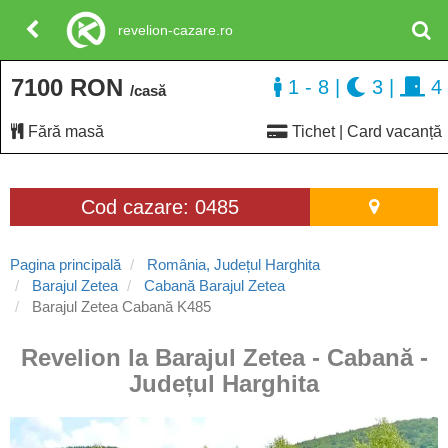
revelion-cazare.ro
7100 RON
1 - 8
|
3
|
4
/casă
Fără masă
Tichet | Card vacanță
Cod cazare: 0485
Pagina principală
România, Județul Harghita
Barajul Zetea
Cabană Barajul Zetea
Barajul Zetea Cabană K485
Revelion la Barajul Zetea - Cabană -
Județul Harghita