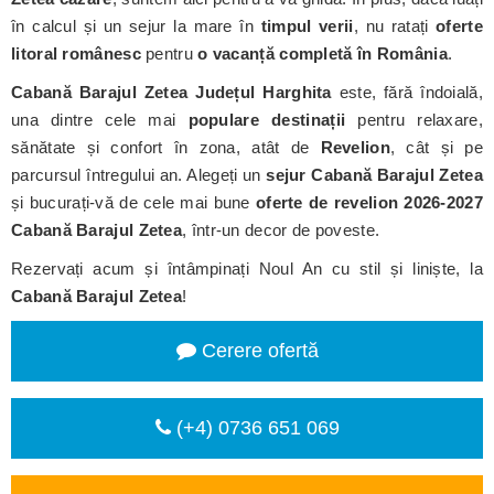
în calcul și un sejur la mare în
timpul verii
, nu ratați
oferte
litoral românesc
pentru
o vacanță completă în România
.
Cabană Barajul Zetea
Județul Harghita
este, fără îndoială,
una dintre cele mai
populare destinații
pentru relaxare,
sănătate și confort în zona, atât de
Revelion
, cât și pe
parcursul întregului an. Alegeți un
sejur Cabană Barajul Zetea
și bucurați-vă de cele mai bune
oferte de revelion 2026-2027
Cabană Barajul Zetea
, într-un decor de poveste.
Rezervați acum și întâmpinați Noul An cu stil și liniște, la
Cabană Barajul Zetea
!
Cerere ofertă
(+4) 0736 651 069