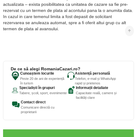
actualizata – exista posibilitatea ca unitatea de cazare sa fie pre-
rezervat cu un termen de plata al acontului pana la o anumita data.
In cazul in care temenul limita a fost depasit de solicitant
rezervarea se anuleaza automat, spre a fi oferit altui grup cu alt
termen de plata al avansului.
De ce să alegi RomaniaCazari.ro?
Cunoaștem locurile
Asistență personală
Peste 20 de ani de experiență
Telefon, e-mail și WhatsApp
în turism
rapid și prietenos
Specialiști în grupuri
Informații detaliate
Tabere, școli, sport, evenimente
Capacitate reală, camere și
facilități clare
Contact direct
Comunicare directă cu
proprietarii