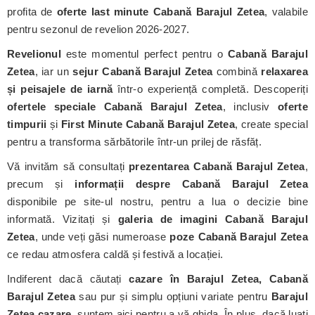
profita de
oferte last minute Cabană Barajul Zetea
, valabile
pentru sezonul de revelion 2026-2027.
Revelionul
este momentul perfect pentru o
Cabană Barajul
Zetea
, iar un
sejur Cabană Barajul Zetea
combină
relaxarea
și peisajele de iarnă
într-o experiență completă. Descoperiți
ofertele speciale Cabană Barajul Zetea
, inclusiv
oferte
timpurii
și
First Minute Cabană Barajul Zetea
, create special
pentru a transforma sărbătorile într-un prilej de răsfăț.
Vă invităm să consultați
prezentarea Cabană Barajul Zetea
,
precum și
informații despre Cabană Barajul Zetea
disponibile pe site-ul nostru, pentru a lua o decizie bine
informată. Vizitați și
galeria de imagini Cabană Barajul
Zetea
, unde veți găsi numeroase
poze Cabană Barajul Zetea
ce redau atmosfera caldă și festivă a locației.
Indiferent dacă căutați
cazare în Barajul Zetea, Cabană
Barajul Zetea
sau pur și simplu opțiuni variate pentru
Barajul
Zetea cazare
, suntem aici pentru a vă ghida. În plus, dacă luați