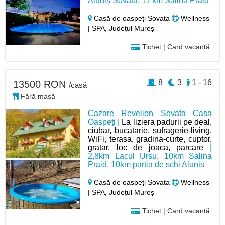
Aluniș Sovata, 11 km Salina Praid
Casă de oaspeți Sovata
Wellness
| SPA, Județul Mureș
Tichet | Card vacanță
8
3
1 - 16
13500 RON
/casă
Fără masă
Cazare Revelion Sovata Casa
Oaspeți |
La liziera padurii pe deal,
ciubar, bucatarie, sufragerie-living,
WiFi, terasa, gradina-curte, cuptor,
gratar, loc de joaca, parcare
|
2,8km Lacul Ursu, 10km Salina
Praid, 10km partia de schi Alunis
Casă de oaspeți Sovata
Wellness
| SPA, Județul Mureș
Tichet | Card vacanță