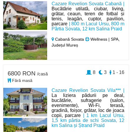
Cazare Revelion Sovata Cabană |
Bucătărie utilată, ciubar, living,
grătar, ceaun, teren de fotbal și
tenis, leagăn, cuptor, pavilion,
parcare
| 800 m Lacul Ursu, 800 m
Pârtia Sovata, 12 km Salina Praid
Cabană Sovata
Wellness | SPA,
Județul Mureș
8
3
1 - 16
6800 RON
/casă
Fără masă
Cazare Revelion Sovata Vila*** |
La liziera pădurii pe deal,
bucătărie, sufragerie (salon,
evenimente), Wi-Fi, terasă,
gradină, foișor, grătar, loc de joaca
copii, parcare
| 1 km Lacul Ursu,
1,5 km pârtia de schi Sovata, 12
km Salina și Ștrand Praid