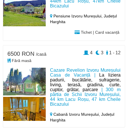
44km Lacu Roșu, 47km Cheile
Bicazului
Pensiune Izvoru Mureșului,
Județul
Harghita
Tichet | Card vacanță
4
3
1 - 12
6500 RON
/casă
Fără masă
Cazare Revelion Izvoru Mureșului
Casa de Vacanță |
La liziera
padurii, bucătărie, sufragerie,
living, terasă, gradina, curte,
cuptor, grătar, parcare
| 300 m
pârtia de Schii Izvoru Mureșului,
44 km Lacu Roșu, 47 km Cheile
Bicazului
Cabană Izvoru Mureșului,
Județul
Harghita