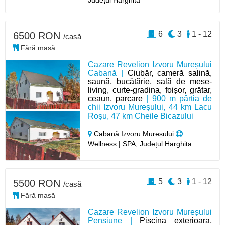
Județul Harghita
6
3
1 - 12
6500 RON
/casă
Fără masă
Cazare Revelion Izvoru Mureșului
Cabană |
Ciubăr, cameră salină,
saună, bucătărie, sală de mese-
living, curte-gradina, foișor, grătar,
ceaun, parcare
| 900 m pârtia de
chii Izvoru Mureșului, 44 km Lacu
Roșu, 47 km Cheile Bicazului
Cabană Izvoru Mureșului
Wellness | SPA, Județul Harghita
5
3
1 - 12
5500 RON
/casă
Fără masă
Cazare Revelion Izvoru Mureșului
Pensiune |
Piscina exterioara,