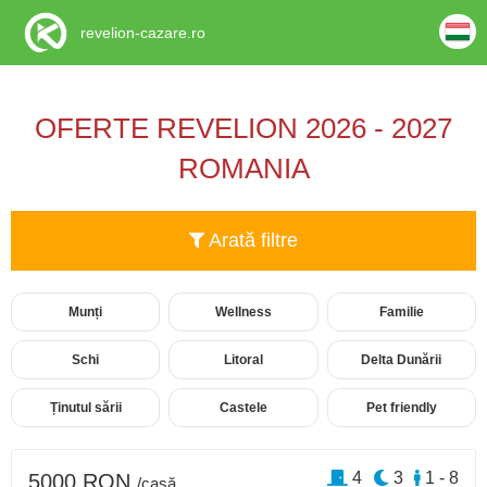
revelion-cazare.ro
OFERTE REVELION 2026 - 2027
ROMANIA
Arată filtre
Munți
Wellness
Familie
Schi
Litoral
Delta Dunării
Ținutul sării
Castele
Pet friendly
4
3
1 - 8
5000 RON
/casă