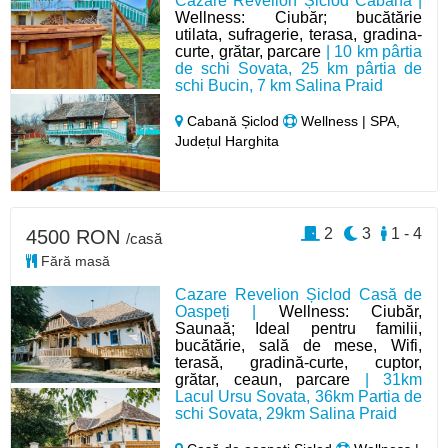
Cazare Revelion Șiclod Cabana |
Wellness: Ciubăr; bucătărie
utilata, sufragerie, terasa, gradina-
curte, grătar, parcare
| 10 km pârtia
de schi Sovata, 25 km pârtia de
schi Bucin, 7 km Salina Praid
Cabană Șiclod
Wellness | SPA,
Județul Harghita
2
3
1 - 4
4500 RON
/casă
Fără masă
Cazare Revelion Șiclod Casă de
Oaspeți |
Wellness: Ciubăr,
Saunaă; Ideal pentru familii,
bucătărie, sală de mese, Wifi,
terasă, gradină-curte, cuptor,
grătar, ceaun, parcare
| 31km
Lacul Ursu Sovata, 36km Partia de
schi Sovata, 29km Salina Praid