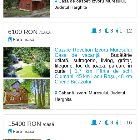
Casă de oaspeți Izvoru Mureșului,
Județul Harghita
3
3
1 - 12
6100 RON
/casă
Fără masă
Cazare Revelion Izvoru Mureșului
Casa de vacanță |
Bucătărie
utilată, sufragerie, living, grătar,
filegorie, loc de joacă, parcare în
curte
| 1,7 km Pârtia de schi
Ciumani, 45 km Lacu Roșu, 48 km
Cheile Bicazului
Cabană Izvoru Mureșului,
Județul
Harghita
7
3
1 - 16
15400 RON
/casă
Fără masă