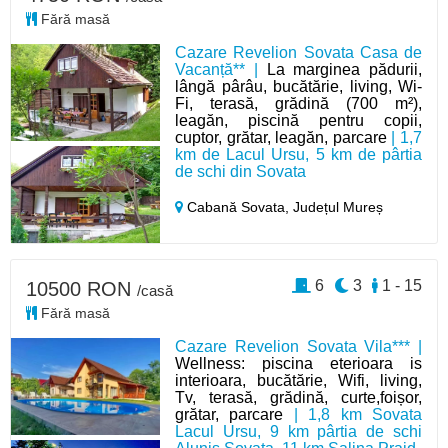
Fără masă
Cazare Revelion Sovata Casa de
Vacanță** |
La marginea pădurii,
lângă pârâu, bucătărie, living, Wi-
Fi, terasă, grădină (700 m²),
leagăn, piscină pentru copii,
cuptor, grătar, leagăn, parcare
| 1,7
km de Lacul Ursu, 5 km de pârtia
de schi din Sovata
Cabană Sovata,
Județul Mureș
6
3
1 - 15
10500 RON
/casă
Fără masă
Cazare Revelion Sovata Vila*** |
Wellness: piscina eterioara is
interioara, bucătărie, Wifi, living,
Tv, terasă, grădină, curte,foișor,
grătar, parcare
| 1,8 km Sovata
Lacul Ursu, 9 km pârtia de schi