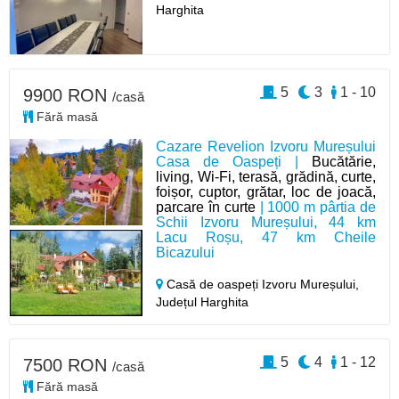
Harghita
5
3
1 - 10
9900 RON
/casă
Fără masă
Cazare Revelion Izvoru Mureșului
Casa de Oaspeți |
Bucătărie,
living, Wi-Fi, terasă, grădină, curte,
foișor, cuptor, grătar, loc de joacă,
parcare în curte
| 1000 m pârtia de
Schii Izvoru Mureșului, 44 km
Lacu Roșu, 47 km Cheile
Bicazului
Casă de oaspeți Izvoru Mureșului,
Județul Harghita
5
4
1 - 12
7500 RON
/casă
Fără masă