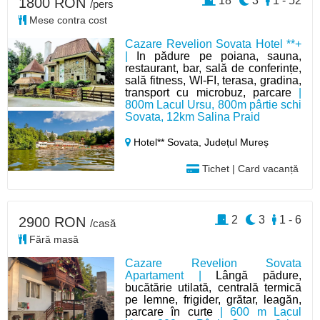
18
3
1 - 52
1800 RON
/pers
Mese contra cost
Cazare Revelion Sovata Hotel **+
|
In pădure pe poiana, sauna,
restaurant, bar, sală de conferințe,
sală fitness, WI-FI, terasa, gradina,
transport cu microbuz, parcare
|
800m Lacul Ursu, 800m pârtie schi
Sovata, 12km Salina Praid
Hotel** Sovata,
Județul Mureș
Tichet | Card vacanță
2
3
1 - 6
2900 RON
/casă
Fără masă
Cazare Revelion Sovata
Apartament |
Lângă pădure,
bucătărie utilată, centrală termică
pe lemne, frigider, grătar, leagăn,
parcare în curte
| 600 m Lacul