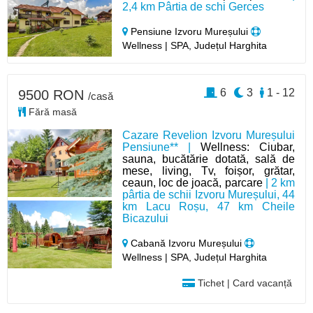
2,4 km Pârtia de schi Gerces
Pensiune Izvoru Mureșului
Wellness | SPA, Județul Harghita
6
3
1 - 12
9500 RON
/casă
Fără masă
Cazare Revelion Izvoru Mureșului
Pensiune** |
Wellness: Ciubar,
sauna, bucătărie dotată, sală de
mese, living, Tv, foișor, grătar,
ceaun, loc de joacă, parcare
| 2 km
pârtia de schii Izvoru Mureșului, 44
km Lacu Roșu, 47 km Cheile
Bicazului
Cabană Izvoru Mureșului
Wellness | SPA, Județul Harghita
Tichet | Card vacanță