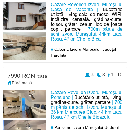
Cazare Revelion Izvoru Mureșului
Casă de Vacanță |
Bucătărie
utilată, living-sala de mese, WIFI,
încălzire centrală, grădina-curte,
foișor, grătar, ceaun, loc de joaca
copii, parcare
| 700m pârtia de
schi Izvoru Mureșului, 44km Lacu
Roșu, 47km Cheile Bica
Cabană Izvoru Mureșului,
Județul
Harghita
4
3
1 - 10
7990 RON
/casă
Fără masă
Cazare Revelion Izvorul Mureșului
Pensiune |
Bucătărie utilată, living,
gradina-curte, grătar, parcare
| 700
m pârtia de schii Izvoru Mureșului,
36 km Miercurea Ciuc, 44 km Lacu
Roșu, 47 km Cheile Bicazului
Pensiune Izvoru Mureșului,
Județul