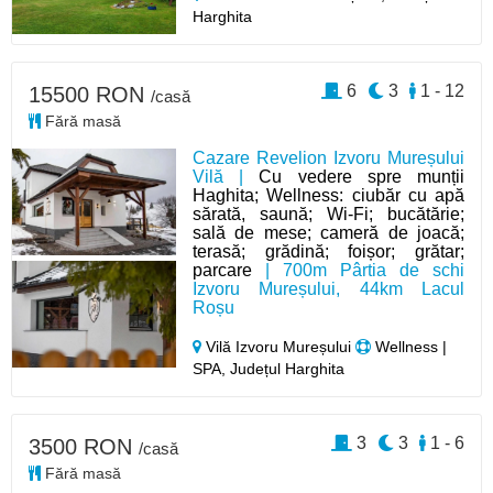
Harghita
6
3
1 - 12
15500 RON
/casă
Fără masă
Cazare Revelion Izvoru Mureșului
Vilă |
Cu vedere spre munții
Haghita; Wellness: ciubăr cu apă
sărată, saună; Wi-Fi; bucătărie;
sală de mese; cameră de joacă;
terasă; grădină; foișor; grătar;
parcare
| 700m Pârtia de schi
Izvoru Mureșului, 44km Lacul
Roșu
Vilă Izvoru Mureșului
Wellness |
SPA, Județul Harghita
3
3
1 - 6
3500 RON
/casă
Fără masă