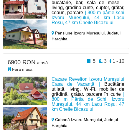
bucătărie, bar, sala de mese -
living, gradina-curte, cuptor, grătar,
ceaun, parcare
| 800 m pârtie schi
Izvoru Mureșului, 44 km Lacu
Roșu, 47 km Cheile Bicazului
Pensiune Izvoru Mureșului,
Județul
Harghita
5
3
1 - 10
6900 RON
/casă
Fără masă
Cazare Revelion Izvoru Mureșului
Casa de Vacanță |
Bucătărie
utilată, living, Wi-Fi, mobilier de
grădină, grătar, parcare în curte
|
800 m Pârtia de Schii Izvoru
Mureșului, 44 km Lacu Roșu, 47
km Cheile Bicazului
Cabană Izvoru Mureșului,
Județul
Harghita