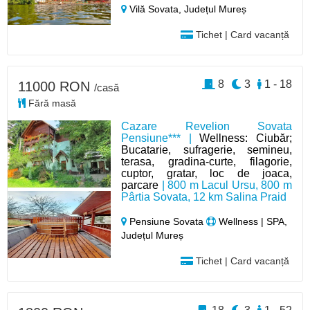
Vilă Sovata,
Județul Mureș
Tichet | Card vacanță
8
3
1 - 18
11000 RON
/casă
Fără masă
Cazare Revelion Sovata
Pensiune*** |
Wellness: Ciubăr;
Bucatarie, sufragerie, semineu,
terasa, gradina-curte, filagorie,
cuptor, gratar, loc de joaca,
parcare
| 800 m Lacul Ursu, 800 m
Pârtia Sovata, 12 km Salina Praid
Pensiune Sovata
Wellness | SPA,
Județul Mureș
Tichet | Card vacanță