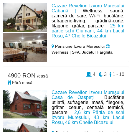
Cazare Revelion Izvoru Mureșului
Cabană |
Wellness: saună,
cameră de sare, Wi-Fi, bucătărie,
sufragerie-living, grădină-curte,
filagorie, grătar, parcare
| 25 km
pârtie schi Ciumani, 44 km Lacul
Roșu, 47 Cheile Bicazului
Pensiune Izvoru Mureșului
Wellness | SPA, Județul Harghita
4
3
1 - 10
4900 RON
/casă
Fără masă
Cazare Revelion Izvoru Mureșului
Casa de Oaspeți |
Bucătărie
utilată, sufragerie, masă, filegorie,
grătar, ceaun, centrală termică,
parcare
| 2,6 km Pârtia de schi
Izvoru Mureșului, 43 km Lacul
Roșu, 46 km Cheile Bicazului