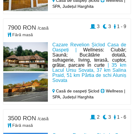
Casă de oaspeți Șiclod
Wellness |
SPA, Județul Harghita
3
3
1 - 9
7900 RON
/casă
Fără masă
Cazare Revelion Șiclod Casa de
Oaspeți |
Wellness: Ciubăr;
Saună; Bucătărie dotată,
sufragerie, living, terasă, cuptor,
grătar, parcare în curte
| 35 km
Lacul Ursu Sovata, 37 km Salina
Praid, 51 km Pârtia de schi Aluniș
Sovata
Casă de oaspeți Șiclod
Wellness |
SPA, Județul Harghita
2
3
1 - 6
3500 RON
/casă
Fără masă