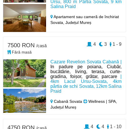
Ursu, 800 m Pârtia Sovata, 9 km
Salina Praid
Apartament sau cameră de închiriat
Sovata,
Județul Mureș
4
3
1 - 9
7500 RON
/casă
Fără masă
Cazare Revelion Sovata Cabană |
In padure pe poiana, Ciubăr,
bucătărie, living, terasa, curte-
gradina, foișor, grătar, parcare
|
4km Lacul Ursu-Sovata, 4km
pârtia de schi Sovata, 12km Salina
Praid
Cabană Sovata
Wellness | SPA,
Județul Mureș
4
4
1 - 10
4750 RON
/casă