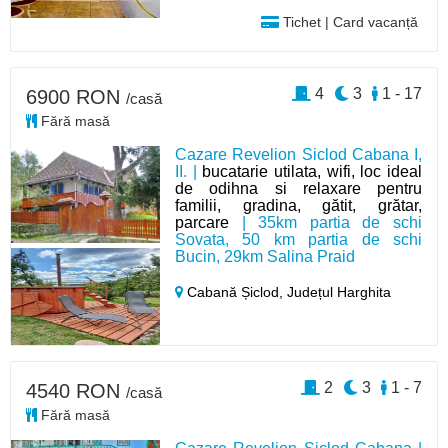
Tichet | Card vacanță
4
3
1 - 17
6900 RON
/casă
Fără masă
Cazare Revelion Siclod Cabana I,
II. |
bucatarie utilata, wifi, loc ideal
de odihna si relaxare pentru
familii, gradina, gătit, grătar,
parcare
| 35km partia de schi
Sovata, 50 km partia de schi
Bucin, 29km Salina Praid
Cabană Șiclod,
Județul Harghita
2
3
1 - 7
4540 RON
/casă
Fără masă