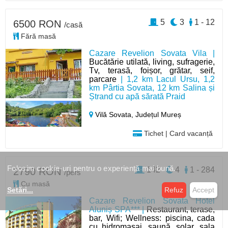
5
3
1 - 12
6500 RON
/casă
Fără masă
Cazare Revelion Sovata Vila |
Bucătărie utilată, living, sufragerie,
Tv, terasă, foișor, grătar, seif,
parcare
| 1,2 km Lacul Ursu, 1,2
km Pârtia Sovata, 12 km Salina și
Ștrand cu apă sărată Praid
Vilă Sovata,
Județul Mureș
Tichet | Card vacanță
Folosim cookie-uri pentru o experiență mai bună.
142
4
1 - 284
2790 RON
/pers
Cu masă
Setări
...
Refuz
Accept
Cazare Revelion Sovata Hotel
Aluniș SPA*** |
Restaurant, terase,
bar, Wifi; Wellness: piscina, cada
cu hidromasaj, saună, solar, sala