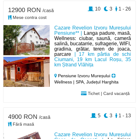
10
3
1 - 26
12900 RON
/casă
Mese contra cost
Cazare Revelion Izvoru Mureșului
Pensiune** |
Langa padure, masă,
Wellness: ciubar, saună, cameră
salină, bucatarrie, sufragerie, WIFI,
gradina, grătar, teren de joaca,
parcare
| 17 km pârtia de schi
Ciumani, 19 km Lacul Roșu, 35
km Ștrand Vlăhița
Pensiune Izvoru Mureșului
Wellness | SPA, Județul Harghita
Tichet | Card vacanță
5
3
1 - 13
4900 RON
/casă
Fără masă
Cazare Revelion Izvoru Mureșului