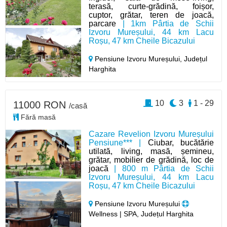
terasă, curte-grădină, foișor,
cuptor, grătar, teren de joacă,
parcare
| 1km Pârtia de Schii
Izvoru Mureșului, 44 km Lacu
Roșu, 47 km Cheile Bicazului
Pensiune Izvoru Mureșului,
Județul
Harghita
10
3
1 - 29
11000 RON
/casă
Fără masă
Cazare Revelion Izvoru Mureșului
Pensiune*** |
Ciubar, bucătărie
utilată, living, masă, șemineu,
grătar, mobilier de grădină, loc de
joacă
| 800 m Pârtia de Schii
Izvoru Mureșului, 44 km Lacu
Roșu, 47 km Cheile Bicazului
Pensiune Izvoru Mureșului
Wellness | SPA, Județul Harghita