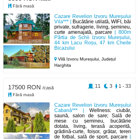
Fără masă
Cazare Revelion Izvoru Mureșului
Vila*** |
Bucătărie utilată, WIFI, băi
private, sufragerie, living, șemineu,
curte amenajată, parcare
| 800m
Pârtia de Schii Izvoru Mureșului,
44 km Lacu Roșu, 47 km Cheile
Bicazului
Vilă Izvoru Mureșului,
Județul
Harghita
11
3
1 - 33
17500 RON
/casă
Fără masă
Cazare Revelion Izvoru Mureșului
Cabană*** |
Wellness: ciubăr,
saună, salon de sare; Sală de
mese cu șemineu, bucătărie
dotata, living, terasă acoperită,
grădină-curte, foișor, grătar, teren
de fotbal, sală de sport, parcare
|