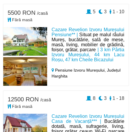
5
3
1 - 10
5500 RON
/casă
Fără masă
Cazare Revelion Izvoru Mureșului
Pensiune** |
Situat pe malul râului
Mureș, bucătărie, sală de mese,
masă, living, mobilier de grădină,
foișor, grătar, parcare
| 3 km Pârtia
Izvoru Mureșului, 44 km Lacu
Roșu, 47 km Cheile Bicazului
Pensiune Izvoru Mureșului,
Județul
Harghita
8
3
1 - 18
12500 RON
/casă
Fără masă
Cazare Revelion Izvoru Mureșului
Casa de Vacanță*** |
Bucătărie
dotată, masă, sufragerie, living,
foișor, grătar, ceaun, Wi-Fi, parcare