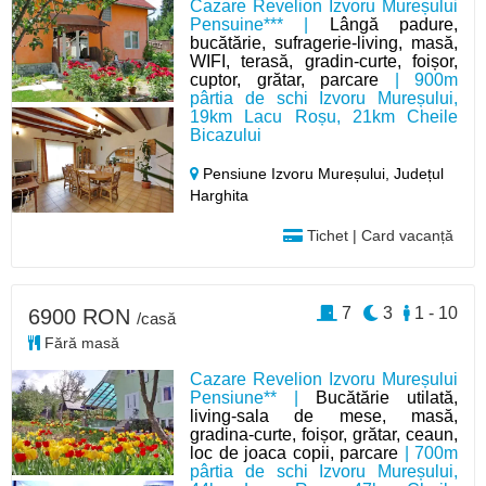
Cazare Revelion Izvoru Mureșului
Pensuine*** |
Lângă padure,
bucătărie, sufragerie-living, masă,
WIFI, terasă, gradin-curte, foișor,
cuptor, grătar, parcare
| 900m
pârtia de schi Izvoru Mureșului,
19km Lacu Roșu, 21km Cheile
Bicazului
Pensiune Izvoru Mureșului,
Județul
Harghita
Tichet | Card vacanță
7
3
1 - 10
6900 RON
/casă
Fără masă
Cazare Revelion Izvoru Mureșului
Pensiune** |
Bucătărie utilată,
living-sala de mese, masă,
gradina-curte, foișor, grătar, ceaun,
loc de joaca copii, parcare
| 700m
pârtia de schi Izvoru Mureșului,