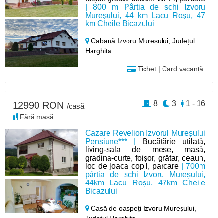
| 800 m Pârtia de schi Izvoru
Mureșului, 44 km Lacu Roșu, 47
km Cheile Bicazului
Cabană Izvoru Mureșului,
Județul
Harghita
Tichet | Card vacanță
8
3
1 - 16
12990 RON
/casă
Fără masă
Cazare Revelion Izvorul Mureșului
Pensiune*** |
Bucătărie utilată,
living-sala de mese, masă,
gradina-curte, foișor, grătar, ceaun,
loc de joaca copii, parcare
| 700m
pârtia de schi Izvoru Mureșului,
44km Lacu Roșu, 47km Cheile
Bicazului
Casă de oaspeți Izvoru Mureșului,