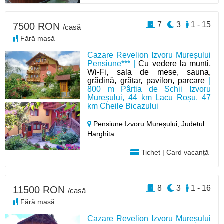
7
3
1 - 15
7500 RON
/casă
Fără masă
Cazare Revelion Izvoru Mureșului
Pensiune*** |
Cu vedere la munti,
Wi-Fi, sala de mese, sauna,
grădină, grătar, pavilon, parcare
|
800 m Pârtia de Schii Izvoru
Mureșului, 44 km Lacu Roșu, 47
km Cheile Bicazului
Pensiune Izvoru Mureșului,
Județul
Harghita
Tichet | Card vacanță
8
3
1 - 16
11500 RON
/casă
Fără masă
Cazare Revelion Izvoru Mureșului