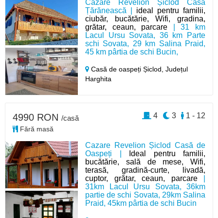
Cazare Revelion Șiclod Casa
Țărănească |
ideal pentru familii,
ciubăr, bucătărie, Wifi, gradina,
grătar, ceaun, parcare
| 31 km
Lacul Ursu Sovata, 36 km Parte
schi Sovata, 29 km Salina Praid,
45 km pârtia de schi Bucin,
Casă de oaspeți Șiclod,
Județul
Harghita
4
3
1 - 12
4990 RON
/casă
Fără masă
Cazare Revelion Șiclod Casă de
Oaspeți |
Ideal pentru familii,
bucătărie, sală de mese, Wifi,
terasă, gradină-curte, livadă,
cuptor, grătar, ceaun, parcare
|
31km Lacul Ursu Sovata, 36km
partie de schi Sovata, 29km Salina
Praid, 45km pârtia de schi Bucin