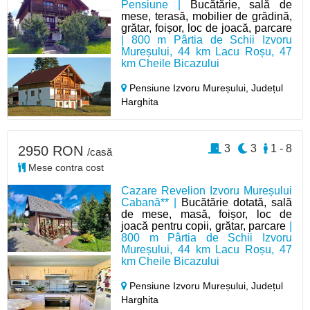
Pensiune |
Bucătărie, sală de
mese, terasă, mobilier de grădină,
grătar, foișor, loc de joacă, parcare
| 800 m Pârtia de Schii Izvoru
Mureșului, 44 km Lacu Roșu, 47
km Cheile Bicazului
Pensiune Izvoru Mureșului,
Județul
Harghita
3
3
1 - 8
2950 RON
/casă
Mese contra cost
Cazare Revelion Izvoru Mureșului
Cabană** |
Bucătărie dotată, sală
de mese, masă, foișor, loc de
joacă pentru copii, grătar, parcare
|
800 m Pârtia de Schii Izvoru
Mureșului, 44 km Lacu Roșu, 47
km Cheile Bicazului
Pensiune Izvoru Mureșului,
Județul
Harghita