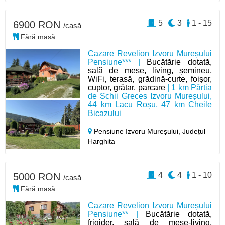
5
3
1 - 15
6900 RON
/casă
Fără masă
Cazare Revelion Izvoru Mureșului
Pensiune*** |
Bucătărie dotată,
sală de mese, living, șemineu,
WiFi, terasă, grădină-curte, foișor,
cuptor, grătar, parcare
| 1 km Pârtia
de Schii Greces Izvoru Mureșului,
44 km Lacu Roșu, 47 km Cheile
Bicazului
Pensiune Izvoru Mureșului,
Județul
Harghita
4
4
1 - 10
5000 RON
/casă
Fără masă
Cazare Revelion Izvoru Mureșului
Pensiune** |
Bucătărie dotată,
frigider, sală de mese-living,