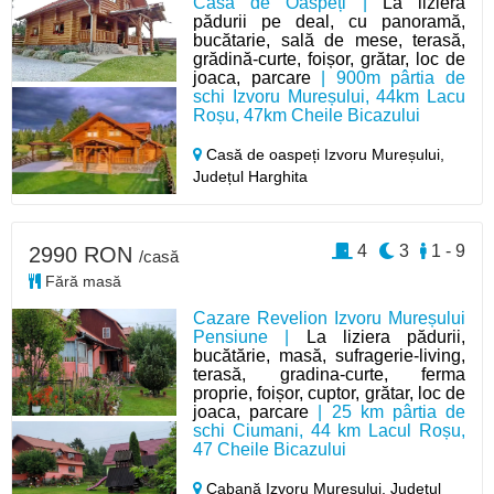
Casa de Oaspeți |
La liziera
pădurii pe deal, cu panoramă,
bucătarie, sală de mese, terasă,
grădină-curte, foișor, grătar, loc de
joaca, parcare
| 900m pârtia de
schi Izvoru Mureșului, 44km Lacu
Roșu, 47km Cheile Bicazului
Casă de oaspeți Izvoru Mureșului,
Județul Harghita
4
3
1 - 9
2990 RON
/casă
Fără masă
Cazare Revelion Izvoru Mureșului
Pensiune |
La liziera pădurii,
bucătărie, masă, sufragerie-living,
terasă, gradina-curte, ferma
proprie, foișor, cuptor, grătar, loc de
joaca, parcare
| 25 km pârtia de
schi Ciumani, 44 km Lacul Roșu,
47 Cheile Bicazului
Cabană Izvoru Mureșului,
Județul