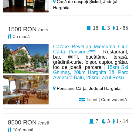
Casă de oaspeți Șiclod,
Județul
Harghita
18
3
1 - 65
1500 RON
/pers
Cu masă
Cazare Revelion Miercurea Ciuc
Cârța Pensiune*** |
Restaurant,
bar, WIFI, bucătărie, terasă,
grădină-curte, foișor, cuptor, grătar,
loc de joacă, parcare
| 15km Ski
Ghimeș, 20km Harghita Băi Parc
Aventură Balu, 28km Lacul Roșu
Pensiune Cârța,
Județul Harghita
Tichet | Card vacanță
7
3
1 - 14
8500 RON
/casă
Fără masă