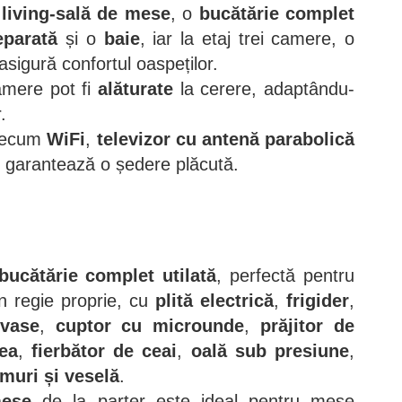
n
living-sală de mese
, o
bucătărie complet
eparată
și o
baie
, iar la etaj trei camere, o
 asigură confortul oaspeților.
camere pot fi
alăturate
la cerere, adaptându-
.
precum
WiFi
,
televizor cu antenă parabolică
te, garantează o ședere plăcută.
bucătărie complet utilată
, perfectă pentru
n regie proprie, cu
plită electrică
,
frigider
,
vase
,
cuptor cu microunde
,
prăjitor de
fea
,
fierbător de ceai
,
oală sub presiune
,
âmuri și veselă
.
mese
de la parter este ideal pentru mese