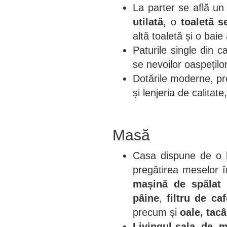
La parter se află u
utilată
, o
toaletă s
altă toaletă și o baie
Paturile single din 
se nevoilor oaspeților
Dotările moderne, 
și lenjeria de calita
Masă
Casa dispune de o
pregătirea meselor î
mașină de spălat 
pâine
,
filtru de ca
precum și
oale, tac
Livingul-sala de 