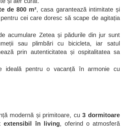
ște și aer curat.
te de 800 m²
, casa garantează intimitate și
ă pentru cei care doresc să scape de agitația
de acumulare Zetea și pădurile din jur sunt
meții sau plimbări cu bicicleta, iar satul
ază prin autenticitatea și ospitalitatea sa
te ideală pentru o vacanță în armonie cu
nță modernă și primitoare, cu
3 dormitoare
t extensibil în living
, oferind o atmosferă