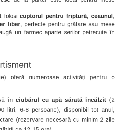
t folosi
cuptorul pentru friptură
,
ceaunul
,
er liber
, perfecte pentru grătare sau mese
daugă un farmec aparte serilor petrecute în
ertisment
) oferă numeroase activități pentru o
-vă în
ciubărul cu apă sărată încălzit
(2
 litri, 6-8 persoane), disponibil tot anul,
ctare (rezervare necesară cu minim 2 zile
gătirii de 12-15 ore).