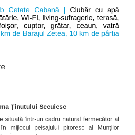
ub Cetate Cabană |
Ciubăr cu apă
ărie, Wi-Fi, living-sufragerie, terasă,
ișor, cuptor, grătar, ceaun, vatră
 km de Barajul Zetea, 10 km de pârtia
te
nima Ținutului Secuiesc
e situată într-un cadru natural fermecător al
în mijlocul peisajului pitoresc al Munților