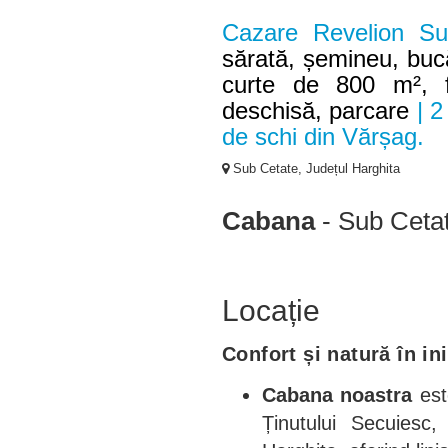
Cazare Revelion S
sărată, șemineu, bucăt
curte de 800 m², fo
deschisă, parcare
| 2
de schi din Vărșag.
Sub Cetate, Județul Harghita
Cabana
- Sub Ceta
Locație
Confort și natură în i
Cabana noastra
est
Ținutului Secuiesc, 