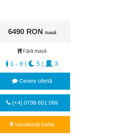
6490 RON
/casă
Fără masă
1 - 8
|
5
|
3
Cerere ofertă
(+4) 0736 651 069
Vizualizați harta