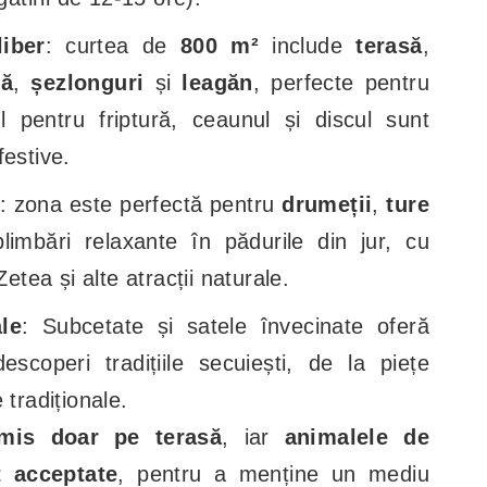
iber
: curtea de
800 m²
include
terasă
,
nă
,
șezlonguri
și
leagăn
, perfecte pentru
l pentru friptură, ceaunul și discul sunt
estive.
: zona este perfectă pentru
drumeții
,
ture
imbări relaxante în pădurile din jur, cu
Zetea și alte atracții naturale.
le
: Subcetate și satele învecinate oferă
escoperi tradițiile secuiești, de la piețe
 tradiționale.
mis doar pe terasă
, iar
animalele de
 acceptate
, pentru a menține un mediu