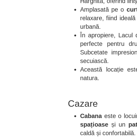
Harghita, oferind lini
Amplasată pe o
cur
relaxare, fiind ideal
urbană.
În apropiere, Lacul 
perfecte pentru dru
Subcetate impresione
secuiască.
Această locație es
natura.
Cazare
Cabana
este o locui
spațioase
și un
pa
caldă și confortabilă.