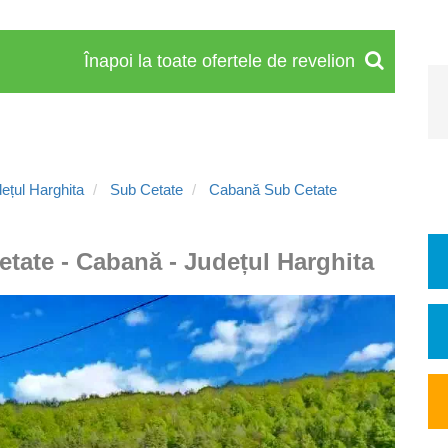
Înapoi la toate ofertele de revelion
ețul Harghita
Sub Cetate
Cabană Sub Cetate
etate - Cabană - Județul Harghita