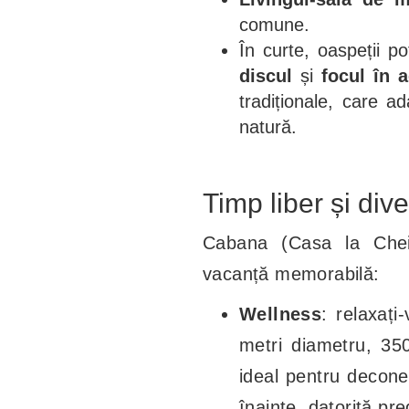
comune.
În curte, oaspeții po
discul
și
focul în a
tradiționale, care a
natură.
Timp liber și div
Cabana (Casa la Cheie
vacanță memorabilă:
Wellness
: relaxați
metri diametru, 3500
ideal pentru decone
înainte, datorită pre