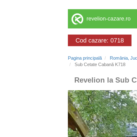
revelion-cazare.ro
Cod cazare: 0718
Pagina principală
România, Jud
Sub Cetate Cabană K718
Revelion la Sub C