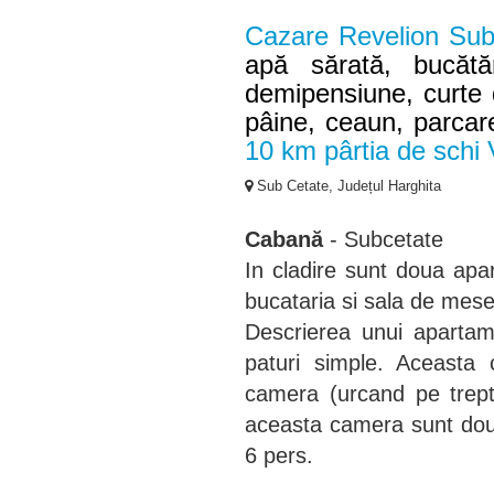
Cazare Revelion Sub
apă sărată, bucătă
demipensiune, curte d
pâine, ceaun, parcar
10 km pârtia de schi
Sub Cetate, Județul Harghita
Cabană
- Subcetate
In cladire sunt doua apar
bucataria si sala de mes
Descrierea unui aparta
paturi simple. Aceasta
camera (urcand pe trep
aceasta camera sunt doua 
6 pers.