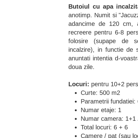
Butoiul cu apa incalzit
anotimp. Numit si "Jacuzz
adancime de 120 cm, a
recreere pentru 6-8 pers
folosire (supape de sc
incalzire), in functie 
anuntati intentia d-voastr
doua zile.
Locuri:
pentru 10+2 per
Curte: 500 m2
Parametrii fundatiei:
Numar etaje: 1
Numar camera: 1+1 
Total locuri: 6 + 6
Camere / pat (sau locu