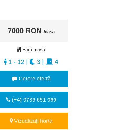
7000 RON
/casă
Fără masă
1 - 12
|
3
|
4
Cerere ofertă
(+4) 0736 651 069
Vizualizați harta