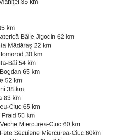
Vlăhiţei 35 km
 65 km
aterică Băile Jigodin 62 km
hita Mădăraș 22 km
e Homorod 30 km
ita-Băi 54 km
n Bogdan 65 km
ske 52 km
ani 38 km
ta 83 km
leu-Ciuc 65 km
r Praid 55 km
ă Veche Miercurea-Ciuc 60 km
 Fete Secuiene Miercurea-Ciuc 60km