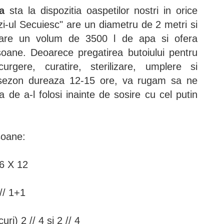
a
sta la dispozitia oaspetilor nostri in orice
i-ul Secuiesc" are un diametru de 2 metri si
re un volum de 3500 l de apa si ofera
oane. Deoarece pregatirea butoiului pentru
urgere, curatire, sterilizare, umplere si
de sezon dureaza 12-15 ore, va rugam sa ne
a de a-l folosi inainte de sosire cu cel putin
soane:
 6 X 12
// 1+1
ri) 2 // 4 si 2 // 4