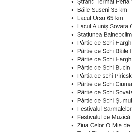
Ştrand Termal Perla 
Băile Suseni 33 km
Lacul Ursu 65 km
Lacul Aluniș Sovata
Stațiunea Balneoclim
Pârtie de Schi Harg
Pârtie de Schi Băil
Pârtie de Schi Hargh
Pârtie de Schi Buci
Pârtia de schi Piric
Pârtie de Schi Cium
Pârtie de Schi Sova
Pârtie de Schi Șumu
Festivalul Sarmalelo
Festivalul de Muzic
Ziua Celor O Mie de