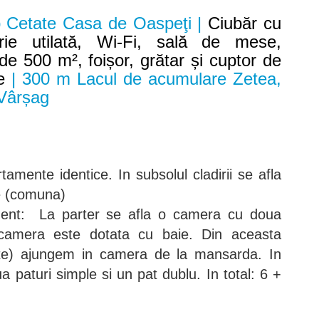
 Cetate Casa de Oaspeţi |
Ciubăr cu
rie utilată, Wi-Fi, sală de mese,
e 500 m², foișor, grătar și cuptor de
e
| 300 m Lacul de acumulare Zetea,
 Vârșag
tamente identice. In subsolul cladirii se afla
e (comuna)
ment: La parter se afla o camera cu doua
 camera este dotata cu baie. Din aceasta
te) ajungem in camera de la mansarda. In
paturi simple si un pat dublu. In total: 6 +