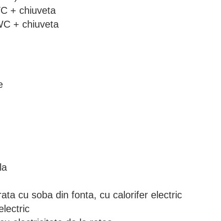
WC + chiuveta
WC + chiuveta
e
la
ata cu soba din fonta, cu calorifer electric
lectric