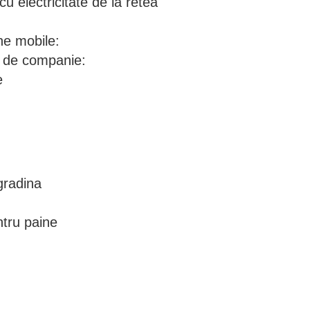
u electricitate de la retea
ne mobile:
e de companie:
e
gradina
ntru paine