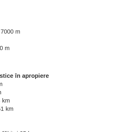
it 7000 m
00 m
istice în apropiere
m
km
8 km
51 km