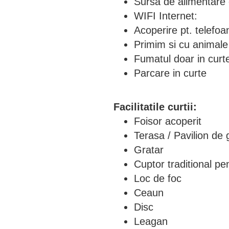
Sursa de alimentare c
WIFI Internet:
Acoperire pt. telefoa
Primim si cu animal
Fumatul doar in curt
Parcare in curte
Facilitatile curtii:
Foisor acoperit
Terasa / Pavilion de 
Gratar
Cuptor traditional pe
Loc de foc
Ceaun
Disc
Leagan