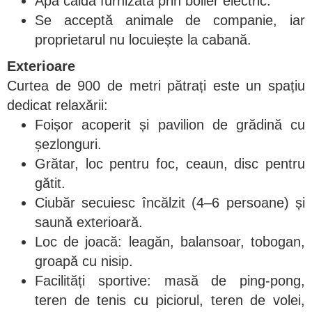
Apă caldă furnizată prin boiler electric.
Se acceptă animale de companie, iar
proprietarul nu locuiește la cabană.
Exterioare
Curtea de 900 de metri pătrați este un spațiu
dedicat relaxării:
Foișor acoperit și pavilion de grădină cu
șezlonguri.
Grătar, loc pentru foc, ceaun, disc pentru
gătit.
Ciubăr secuiesc încălzit (4–6 persoane) și
saună exterioară.
Loc de joacă: leagăn, balansoar, tobogan,
groapă cu nisip.
Facilități sportive: masă de ping-pong,
teren de tenis cu piciorul, teren de volei,