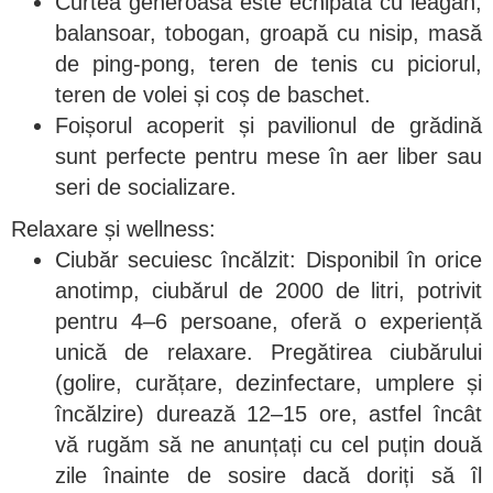
Curtea generoasă este echipată cu leagăn,
balansoar, tobogan, groapă cu nisip, masă
de ping-pong, teren de tenis cu piciorul,
teren de volei și coș de baschet.
Foișorul acoperit și pavilionul de grădină
sunt perfecte pentru mese în aer liber sau
seri de socializare.
Relaxare și wellness:
Ciubăr secuiesc încălzit: Disponibil în orice
anotimp, ciubărul de 2000 de litri, potrivit
pentru 4–6 persoane, oferă o experiență
unică de relaxare. Pregătirea ciubărului
(golire, curățare, dezinfectare, umplere și
încălzire) durează 12–15 ore, astfel încât
vă rugăm să ne anunțați cu cel puțin două
zile înainte de sosire dacă doriți să îl