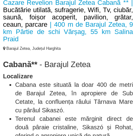
Cazare Revelion Barajul Zetea Cabană ** |
Bucătărie utilată, sufragerie, Wifi, Tv, ciubăr,
saună, foișor acoperit, pavilion, grătar,
ceaun, parcare
| 400 m de Barajul Zetea, 9
km Pârtie de schi Vărșag, 55 km Salina
Praid
Barajul Zetea, Județul Harghita
Cabană**
- Barajul Zetea
Localizare
Cabana este situată la doar 400 de metri
de Barajul Zetea, în apropiere de Sub
Cetate, la confluența râului Târnava Mare
cu pârâul Sikaszó.
Terenul cabanei este mărginit direct de
două pâraie cristaline, Sikaszó și Rohat,
oferind o apropiere unică de natură.