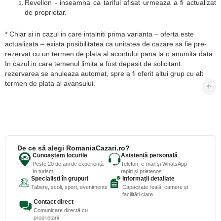
Revelion - inseamna ca tariful afisat urmeaza a fi actualizat
de proprietar.
* Chiar si in cazul in care intalniti prima varianta – oferta este
actualizata – exista posibilitatea ca unitatea de cazare sa fie pre-
rezervat cu un termen de plata al acontului pana la o anumita data.
In cazul in care temenul limita a fost depasit de solicitant
rezervarea se anuleaza automat, spre a fi oferit altui grup cu alt
termen de plata al avansului.
De ce să alegi RomaniaCazari.ro?
Cunoaștem locurile
Asistență personală
Peste 20 de ani de experiență
Telefon, e-mail și WhatsApp
în turism
rapid și prietenos
Specialiști în grupuri
Informații detaliate
Tabere, școli, sport, evenimente
Capacitate reală, camere și
facilități clare
Contact direct
Comunicare directă cu
proprietarii