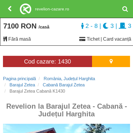
revelion-cazare.ro
7100 RON
2 - 8
|
3
|
3
/casă
Fără masă
Tichet | Card vacanță
Cod cazare: 1430
Pagina principală
România, Județul Harghita
Barajul Zetea
Cabană Barajul Zetea
Barajul Zetea Cabană K1430
Revelion la Barajul Zetea - Cabană -
Județul Harghita