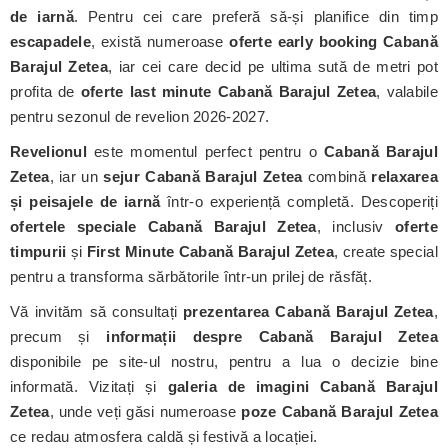
de iarnă
. Pentru cei care preferă să-și planifice din timp
escapadele
, există numeroase
oferte early booking Cabană
Barajul Zetea
, iar cei care decid pe ultima sută de metri pot
profita de
oferte last minute Cabană Barajul Zetea
, valabile
pentru sezonul de revelion 2026-2027.
Revelionul
este momentul perfect pentru o
Cabană Barajul
Zetea
, iar un
sejur Cabană Barajul Zetea
combină
relaxarea
și peisajele de iarnă
într-o experiență completă. Descoperiți
ofertele speciale Cabană Barajul Zetea
, inclusiv
oferte
timpurii
și
First Minute Cabană Barajul Zetea
, create special
pentru a transforma sărbătorile într-un prilej de răsfăț.
Vă invităm să consultați
prezentarea Cabană Barajul Zetea
,
precum și
informații despre Cabană Barajul Zetea
disponibile pe site-ul nostru, pentru a lua o decizie bine
informată. Vizitați și
galeria de imagini Cabană Barajul
Zetea
, unde veți găsi numeroase
poze Cabană Barajul Zetea
ce redau atmosfera caldă și festivă a locației.