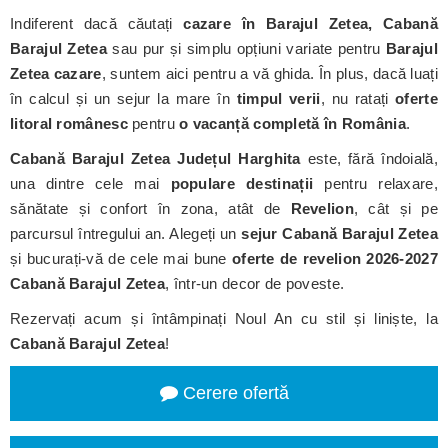
Indiferent dacă căutați
cazare în Barajul Zetea, Cabană
Barajul Zetea
sau pur și simplu opțiuni variate pentru
Barajul
Zetea cazare
, suntem aici pentru a vă ghida. În plus, dacă luați
în calcul și un sejur la mare în
timpul verii
, nu ratați
oferte
litoral românesc
pentru
o vacanță completă în România
.
Cabană Barajul Zetea
Județul Harghita
este, fără îndoială,
una dintre cele mai
populare destinații
pentru relaxare,
sănătate și confort în zona, atât de
Revelion
, cât și pe
parcursul întregului an. Alegeți un
sejur Cabană Barajul Zetea
și bucurați-vă de cele mai bune
oferte de revelion 2026-2027
Cabană Barajul Zetea
, într-un decor de poveste.
Rezervați acum și întâmpinați Noul An cu stil și liniște, la
Cabană Barajul Zetea
!
Cerere ofertă