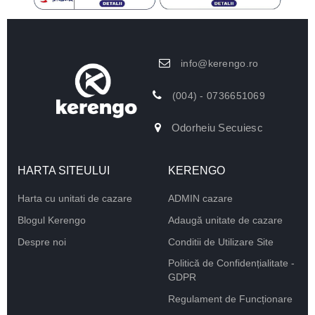
info@kerengo.ro
(004) - 0736651069
Odorheiu Secuiesc
HARTA SITEULUI
KERENGO
Harta cu unitati de cazare
ADMIN cazare
Blogul Kerengo
Adaugă unitate de cazare
Despre noi
Conditii de Utilizare Site
Politică de Confidențialitate -
GDPR
Regulament de Funcționare