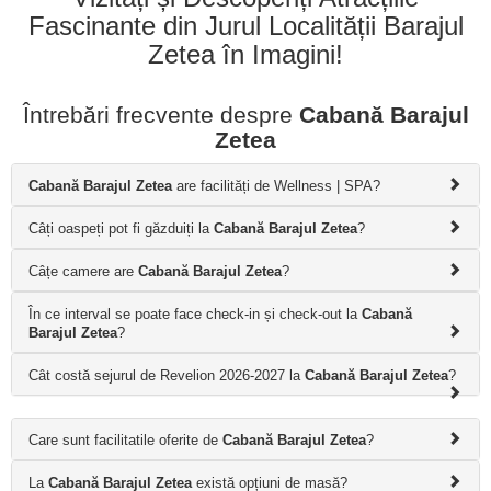
Fascinante din Jurul Localității Barajul
Zetea în Imagini!
Întrebări frecvente despre
Cabană Barajul
Zetea
Cabană Barajul Zetea
are facilități de Wellness | SPA?
Câți oaspeți pot fi găzduiți la
Cabană Barajul Zetea
?
Câțe camere are
Cabană Barajul Zetea
?
În ce interval se poate face check-in și check-out la
Cabană
Barajul Zetea
?
Cât costă sejurul de Revelion 2026-2027 la
Cabană Barajul Zetea
?
Care sunt facilitatile oferite de
Cabană Barajul Zetea
?
La
Cabană Barajul Zetea
există opțiuni de masă?