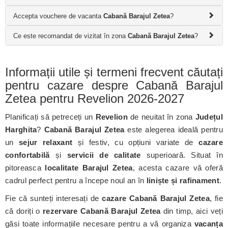
Accepta vouchere de vacanta
Cabană Barajul Zetea
?
Ce este recomandat de vizitat în zona
Cabană Barajul Zetea
?
Informații utile și termeni frecvent căutați
pentru cazare despre Cabană Barajul
Zetea pentru Revelion 2026-2027
Planificați să petreceți un
Revelion
de neuitat în zona
Județul
Harghita
?
Cabană Barajul Zetea
este alegerea ideală pentru
un
sejur relaxant
și festiv, cu opțiuni variate de
cazare
confortabilă
și
servicii de calitate
superioară. Situat în
pitoreasca
localitate Barajul Zetea
, acesta cazare vă oferă
cadrul perfect pentru a începe noul an în
liniște și rafinament
.
Fie că sunteți interesați de
cazare Cabană Barajul Zetea
, fie
că doriți o
rezervare Cabană Barajul Zetea
din timp, aici veți
găsi toate informațiile necesare pentru a vă organiza
vacanța