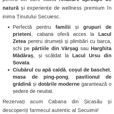
natură
și experiențe de wellness premium în
inima Ținutului Secuiesc.
Perfectă pentru
familii
și
grupuri de
prieteni
, cabana oferă acces la
Lacul
Zetea
pentru drumeții și plimbări cu barca,
schi pe
pârtiile din Vărșag
sau
Harghita
Mădăraș
, și scăldat la
Lacul Ursu din
Sovata
.
Ciubărul cu apă caldă
,
coșul de baschet
,
masa de ping-pong
,
pavilionul de
grădină
și
dotările moderne
garantează o
ședere de neuitat.
Rezervați acum Cabana din Șicasău și
descoperiți farmecul autentic al Secuimii!