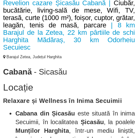
Revelion cazare Șicasău Cabană |
Ciubăr,
bucătărie, living-sală de mese, Wifi, TV,
terasă, curte (1000 m²), foișor, cuptor, grătar,
leagăn, tenis de masă, parcare
| 8 km
Barajul de la Zetea, 22 km pârtiile de schi
Harghita Mădăraș, 30 km Odorheiu
Secuiesc
Barajul Zetea, Județul Harghita
Cabană
- Sicasău
Locație
Relaxare și Wellness în Inima Secuimii
Cabana din Șicasău
este situată în inima
Secuimii, în localitatea
Șicasău
, la poalele
Munților Harghita
, într-un mediu liniștit,