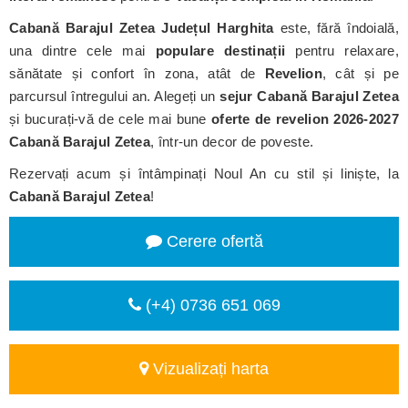
Cabană Barajul Zetea
Județul Harghita
este, fără îndoială,
una dintre cele mai
populare destinații
pentru relaxare,
sănătate și confort în zona, atât de
Revelion
, cât și pe
parcursul întregului an. Alegeți un
sejur Cabană Barajul Zetea
și bucurați-vă de cele mai bune
oferte de revelion 2026-2027
Cabană Barajul Zetea
, într-un decor de poveste.
Rezervați acum și întâmpinați Noul An cu stil și liniște, la
Cabană Barajul Zetea
!
Cerere ofertă
(+4) 0736 651 069
Vizualizați harta