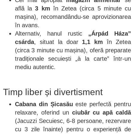
află la
3 km
în Zetea (circa 5 minute cu
mașina), recomandându-se aprovizionarea
în avans.
Alternativ, hanul rustic
„Árpád Háza”
csárda
, situat la doar
1,1 km
în Zetea
(circa 3 minute cu mașina), oferă preparate
tradiționale secuiești „à la carte” într-un
mediu autentic.
Timp liber și divertisment
Cabana din Șicasău
este perfectă pentru
relaxare, oferind un
ciubăr cu apă caldă
(Jacuzzi Secuiesc, 6-8 persoane, rezervare
cu 3 zile înainte) pentru o experiență de