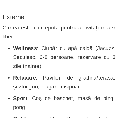
Externe
Curtea este concepută pentru activități în aer
liber:
Wellness
: Ciubăr cu apă caldă (Jacuzzi
Secuiesc, 6-8 persoane, rezervare cu 3
zile înainte).
Relaxare
: Pavilion de grădină/terasă,
șezlonguri, leagăn, nisipoar.
Sport
: Coș de baschet, masă de ping-
pong.