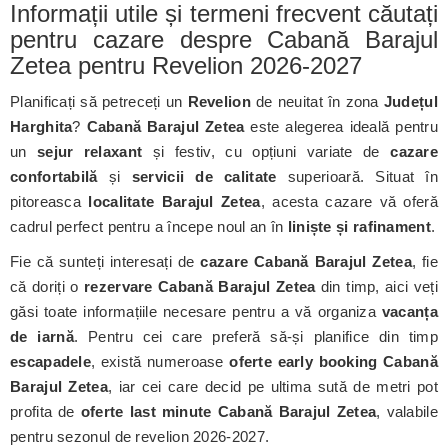
Informații utile și termeni frecvent căutați
pentru cazare despre Cabană Barajul
Zetea pentru Revelion 2026-2027
Planificați să petreceți un
Revelion
de neuitat în zona
Județul
Harghita
?
Cabană Barajul Zetea
este alegerea ideală pentru
un
sejur relaxant
și festiv, cu opțiuni variate de
cazare
confortabilă
și
servicii de calitate
superioară. Situat în
pitoreasca
localitate Barajul Zetea
, acesta cazare vă oferă
cadrul perfect pentru a începe noul an în
liniște și rafinament
.
Fie că sunteți interesați de
cazare Cabană Barajul Zetea
, fie
că doriți o
rezervare Cabană Barajul Zetea
din timp, aici veți
găsi toate informațiile necesare pentru a vă organiza
vacanța
de iarnă
. Pentru cei care preferă să-și planifice din timp
escapadele
, există numeroase
oferte early booking Cabană
Barajul Zetea
, iar cei care decid pe ultima sută de metri pot
profita de
oferte last minute Cabană Barajul Zetea
, valabile
pentru sezonul de revelion 2026-2027.