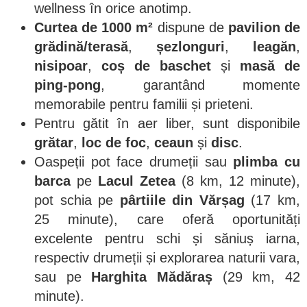
wellness în orice anotimp.
Curtea de 1000 m²
dispune de
pavilion de
grădină/terasă
,
șezlonguri
,
leagăn
,
nisipoar
,
coș de baschet
și
masă de
ping-pong
, garantând momente
memorabile pentru familii și prieteni.
Pentru gătit în aer liber, sunt disponibile
grătar
,
loc de foc
,
ceaun
și
disc
.
Oaspeții pot face drumeții sau
plimba cu
barca
pe
Lacul Zetea
(8 km, 12 minute),
pot schia pe
pârtiile din Vărșag
(17 km,
25 minute), care oferă oportunități
excelente pentru schi și săniuș iarna,
respectiv drumeții și explorarea naturii vara,
sau pe
Harghita Mădăraș
(29 km, 42
minute).