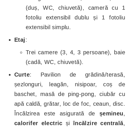
(duș, WC, chiuvetă), cameră cu 1
fotoliu extensibil dublu și 1 fotoliu
extensibil simplu.
Etaj
:
Trei camere (3, 4, 3 persoane), baie
(cadă, WC, chiuvetă).
Curte
: Pavilion de grădină/terasă,
șezlonguri, leagăn, nisipoar, coș de
baschet, masă de ping-pong, ciubăr cu
apă caldă, grătar, loc de foc, ceaun, disc.
Încălzirea este asigurată de
șemineu
,
calorifer electric
și
încălzire centrală
,