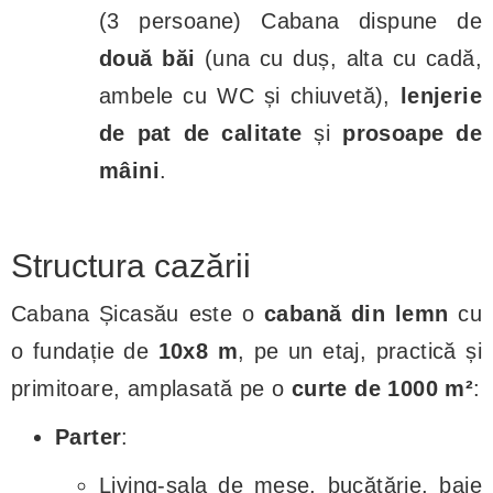
(3 persoane) Cabana dispune de
două băi
(una cu duș, alta cu cadă,
ambele cu WC și chiuvetă),
lenjerie
de pat de calitate
și
prosoape de
mâini
.
Structura cazării
Cabana Șicasău este o
cabană din lemn
cu
o fundație de
10x8 m
, pe un etaj, practică și
primitoare, amplasată pe o
curte de 1000 m²
:
Parter
:
Living-sala de mese, bucătărie, baie