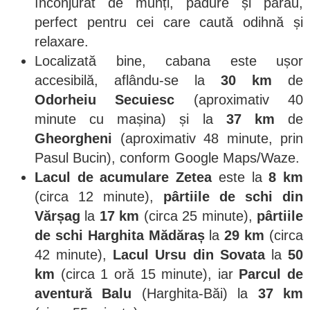
înconjurat de munți, pădure și pârâu,
perfect pentru cei care caută odihnă și
relaxare.
Localizată bine, cabana este ușor
accesibilă, aflându-se la
30 km
de
Odorheiu Secuiesc
(aproximativ 40
minute cu mașina) și la
37 km
de
Gheorgheni
(aproximativ 48 minute, prin
Pasul Bucin), conform Google Maps/Waze.
Lacul de acumulare Zetea
este la
8 km
(circa 12 minute),
pârtiile de schi din
Vărșag
la
17 km
(circa 25 minute),
pârtiile
de schi Harghita Mădăraș
la
29 km
(circa
42 minute),
Lacul Ursu din Sovata
la
50
km
(circa 1 oră 15 minute), iar
Parcul de
aventură Balu
(Harghita-Băi) la
37 km