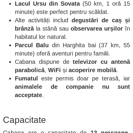
Lacul Ursu din Sovata
(50 km, 1 oră 15
minute) este perfect pentru scăldat.
Alte activități includ
degustări de caș și
brânză
la stână sau
observarea urșilor
în
habitatul lor natural.
Parcul Balu
din Harghita bai (37 km, 55
minute) oferă aventuri pentru familii.
Cabana dispune de
televizor cu antenă
parabolică
,
WiFi
și
acoperire mobilă
.
Fumatul
este permis doar pe terasă, iar
animalele de companie nu sunt
acceptate
.
Capacitate
Cabana are o capacitate de
13 persoane
,