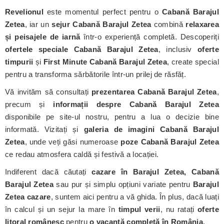
Revelionul
este momentul perfect pentru o
Cabană Barajul
Zetea
, iar un
sejur Cabană Barajul Zetea
combină
relaxarea
și peisajele de iarnă
într-o experiență completă. Descoperiți
ofertele speciale Cabană Barajul Zetea
, inclusiv
oferte
timpurii
și
First Minute Cabană Barajul Zetea
, create special
pentru a transforma sărbătorile într-un prilej de răsfăț.
Vă invităm să consultați
prezentarea Cabană Barajul Zetea
,
precum și
informații despre Cabană Barajul Zetea
disponibile pe site-ul nostru, pentru a lua o decizie bine
informată. Vizitați și
galeria de imagini Cabană Barajul
Zetea
, unde veți găsi numeroase
poze Cabană Barajul Zetea
ce redau atmosfera caldă și festivă a locației.
Indiferent dacă căutați
cazare în Barajul Zetea, Cabană
Barajul Zetea
sau pur și simplu opțiuni variate pentru
Barajul
Zetea cazare
, suntem aici pentru a vă ghida. În plus, dacă luați
în calcul și un sejur la mare în
timpul verii
, nu ratați
oferte
litoral românesc
pentru
o vacanță completă în România
.