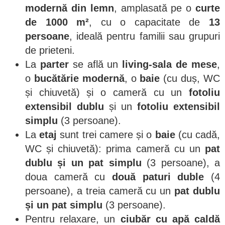
modernă din lemn
, amplasată pe o
curte
de 1000 m²
, cu o capacitate de
13
persoane
, ideală pentru familii sau grupuri
de prieteni.
La
parter
se află un
living-sala de mese
,
o
bucătărie modernă
, o
baie
(cu duș, WC
și chiuvetă) și o cameră cu un
fotoliu
extensibil dublu
și un
fotoliu extensibil
simplu
(3 persoane).
La
etaj
sunt trei camere și o
baie
(cu cadă,
WC și chiuvetă): prima cameră cu un
pat
dublu și un pat simplu
(3 persoane), a
doua cameră cu
două paturi duble
(4
persoane), a treia cameră cu un
pat dublu
și un pat simplu
(3 persoane).
Pentru relaxare, un
ciubăr cu apă caldă