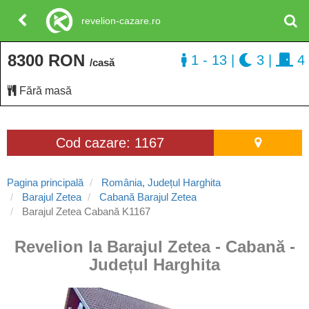
revelion-cazare.ro
8300 RON
1 - 13
|
3
|
4
/casă
Fără masă
Cod cazare: 1167
Pagina principală
România, Județul Harghita
Barajul Zetea
Cabană Barajul Zetea
Barajul Zetea Cabană K1167
Revelion la Barajul Zetea - Cabană -
Județul Harghita