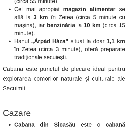
(circa 55 minute).
Cel mai apropiat
magazin alimentar
se
află la
3 km
în Zetea (circa 5 minute cu
mașina), iar
benzinăria
la
10 km
(circa 15
minute).
Hanul
„Árpád Háza”
situat la doar
1,1 km
în Zetea (circa 3 minute), oferă preparate
tradiționale secuiești.
Cabana este punctul de plecare ideal pentru
explorarea comorilor naturale și culturale ale
Secuimii.
Cazare
Cabana din Șicasău
este o
cabană