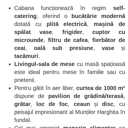
Cabana funcționează în regim
self-
catering
, oferind o
bucătărie modernă
dotată cu
plită electrică
,
mașină de
spălat vase
,
frigider
,
cuptor cu
microunde
,
filtru de cafea
,
fierbător de
ceai
,
oală sub presiune
,
vase
și
tacâmuri
.
Livingul-sala de mese
cu masă spațioasă
este ideal pentru mese în familie sau cu
prietenii.
Pentru gătit în aer liber,
curtea de 1000 m²
dispune de
pavilion de grădină/terasă
,
grătar
,
loc de foc
,
ceaun
și
disc
, cu
peisajul impresionant al Munților Harghita în
fundal.
Cel mai apropiat
magazin alimentar
se