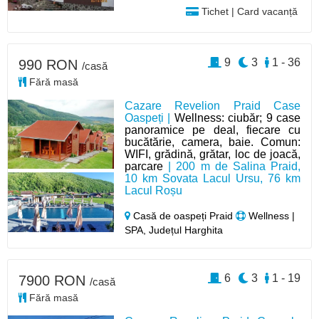
Tichet | Card vacanță
9
3
1 - 36
990 RON
/casă
Fără masă
Cazare Revelion Praid Case
Oaspeți |
Wellness: ciubăr; 9 case
panoramice pe deal, fiecare cu
bucătărie, camera, baie. Comun:
WIFI, grădină, grătar, loc de joacă,
parcare
| 200 m de Salina Praid,
10 km Sovata Lacul Ursu, 76 km
Lacul Roșu
Casă de oaspeți Praid
Wellness |
SPA, Județul Harghita
6
3
1 - 19
7900 RON
/casă
Fără masă