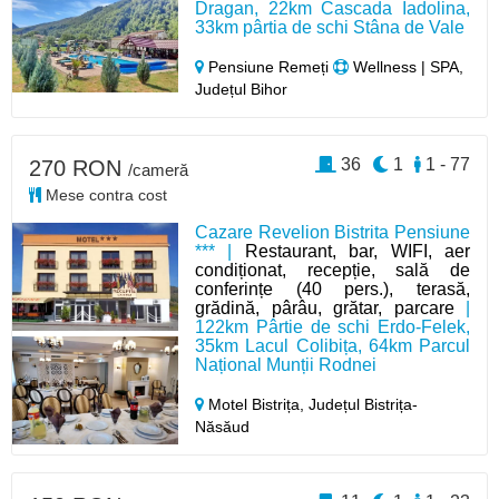
Dragan, 22km Cascada Iadolina,
33km pârtia de schi Stâna de Vale
Pensiune Remeți
Wellness | SPA,
Județul Bihor
36
1
1 - 77
270 RON
/cameră
Mese contra cost
Cazare Revelion Bistrita Pensiune
*** |
Restaurant, bar, WIFI, aer
condiționat, recepție, sală de
conferințe (40 pers.), terasă,
grădină, pârâu, grătar, parcare
|
122km Pârtie de schi Erdo-Felek,
35km Lacul Colibița, 64km Parcul
Național Munții Rodnei
Motel Bistrița,
Județul Bistrița-
Năsăud