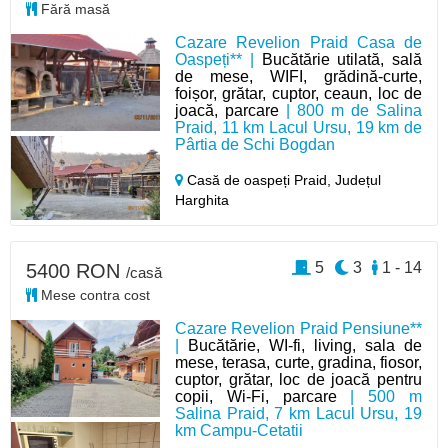
Fără masă
Cazare Revelion Praid Casa de
Oaspeți** |
Bucătărie utilată, sală
de mese, WIFI, grădină-curte,
foișor, grătar, cuptor, ceaun, loc de
joacă, parcare
| 800 m de Salina
Praid, 11 km Lacul Ursu, 19 km de
Pârtia de Schi Bogdan
Casă de oaspeți Praid,
Județul
Harghita
5
3
1 - 14
5400 RON
/casă
Mese contra cost
Cazare Revelion Praid Pensiune**
|
Bucătărie, WI-fi, living, sala de
mese, terasa, curte, gradina, fiosor,
cuptor, grătar, loc de joacă pentru
copii, Wi-Fi, parcare
| 500 m
Salina Praid, 7 km Lacul Ursu, 19
km Campu-Cetatii