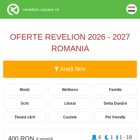
revelion-cazare.ro
OFERTE REVELION 2026 - 2027
ROMANIA
Arată filtre
Munți
Wellness
Familie
Schi
Litoral
Delta Dunării
Ținutul sării
Castele
Pet friendly
6
1
1 - 18
400 RON
/cameră