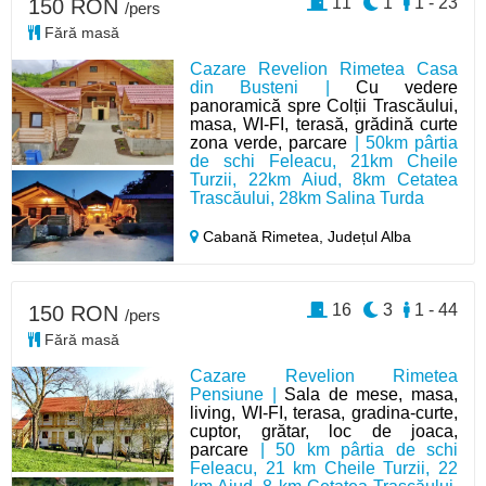
11
1
1 - 23
150 RON
/pers
Fără masă
Cazare Revelion Rimetea Casa
din Busteni |
Cu vedere
panoramică spre Colții Trascăului,
masa, WI-FI, terasă, grădină curte
zona verde, parcare
| 50km pârtia
de schi Feleacu, 21km Cheile
Turzii, 22km Aiud, 8km Cetatea
Trascăului, 28km Salina Turda
Cabană Rimetea,
Județul Alba
16
3
1 - 44
150 RON
/pers
Fără masă
Cazare Revelion Rimetea
Pensiune |
Sala de mese, masa,
living, WI-FI, terasa, gradina-curte,
cuptor, grătar, loc de joaca,
parcare
| 50 km pârtia de schi
Feleacu, 21 km Cheile Turzii, 22