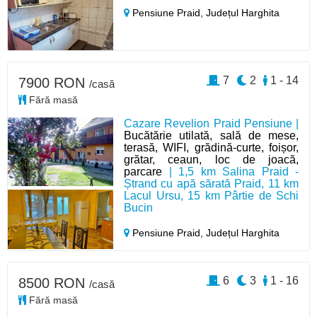
Pensiune Praid,
Județul Harghita
7
2
1 - 14
7900 RON
/casă
Fără masă
Cazare Revelion Praid Pensiune |
Bucătărie utilată, sală de mese,
terasă, WIFI, grădină-curte, foișor,
grătar, ceaun, loc de joacă,
parcare
| 1,5 km Salina Praid -
Ștrand cu apă sărată Praid, 11 km
Lacul Ursu, 15 km Pârtie de Schi
Bucin
Pensiune Praid,
Județul Harghita
6
3
1 - 16
8500 RON
/casă
Fără masă