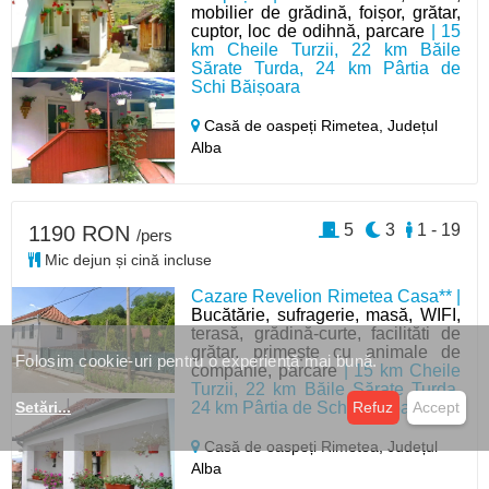
mobilier de grădină, foișor, grătar,
cuptor, loc de odihnă, parcare
| 15
km Cheile Turzii, 22 km Băile
Sărate Turda, 24 km Pârtia de
Schi Băișoara
Casă de oaspeți Rimetea,
Județul
Alba
5
3
1 - 19
1190 RON
/pers
Mic dejun și cină incluse
Cazare Revelion Rimetea Casa** |
Bucătărie, sufragerie, masă, WIFI,
terasă, grădină-curte, facilităti de
grătar, primește cu animale de
Folosim cookie-uri pentru o experiență mai bună.
companie, parcare
| 15 km Cheile
Turzii, 22 km Băile Sărate Turda,
24 km Pârtia de Schi Băișoara
Setări
...
Refuz
Accept
Casă de oaspeți Rimetea,
Județul
Alba