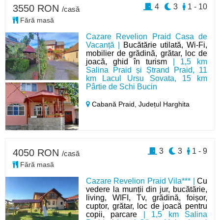
4
3
1 - 10
3550 RON
/casă
Fără masă
Cazare Revelion Praid Casa de
Vacanță |
Bucătărie utilată, Wi-Fi,
mobilier de grădină, grătar, loc de
joacă, ghid în turism
| 1,5 km
Salina Praid și Ștrand Praid, 11
km Lacul Ursu Sovata, 15 km
Pârtie de Schi Bucin
Cabană Praid,
Județul Harghita
3
3
1 - 9
4050 RON
/casă
Fără masă
Cazare Revelion Praid Vila*** |
Cu
vedere la munții din jur, bucătărie,
living, WIFI, Tv, grădină, foișor,
cuptor, grătar, loc de joacă pentru
copii, parcare
| 1,5 km Salina