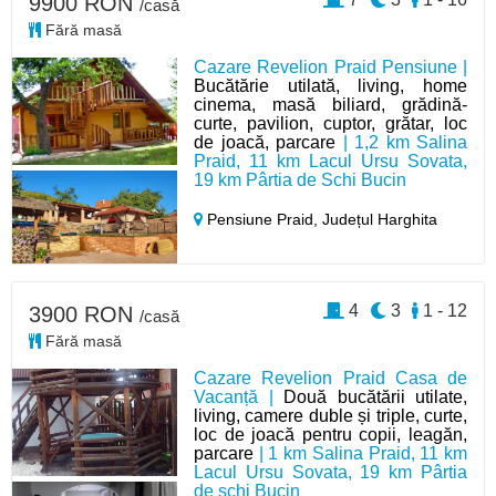
9900 RON
/casă
Fără masă
Cazare Revelion Praid Pensiune |
Bucătărie utilată, living, home
cinema, masă biliard, grădină-
curte, pavilion, cuptor, grătar, loc
de joacă, parcare
| 1,2 km Salina
Praid, 11 km Lacul Ursu Sovata,
19 km Pârtia de Schi Bucin
Pensiune Praid,
Județul Harghita
4
3
1 - 12
3900 RON
/casă
Fără masă
Cazare Revelion Praid Casa de
Vacanță |
Două bucătării utilate,
living, camere duble și triple, curte,
loc de joacă pentru copii, leagăn,
parcare
| 1 km Salina Praid, 11 km
Lacul Ursu Sovata, 19 km Pârtia
de schi Bucin