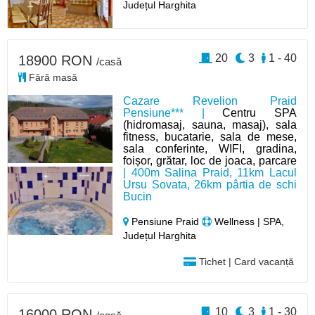
Județul Harghita
20
3
1 - 40
18900 RON
/casă
Fără masă
Cazare Revelion Praid
Pensiune*** |
Centru SPA
(hidromasaj, sauna, masaj), sala
fitness, bucatarie, sala de mese,
sala conferinte, WIFI, gradina,
foișor, grătar, loc de joaca, parcare
| 400m Salina Praid, 11km Lacul
Ursu Sovata, 26km pârtia de schi
Bucin
Pensiune Praid
Wellness | SPA,
Județul Harghita
Tichet | Card vacanță
10
3
1 - 30
16000 RON