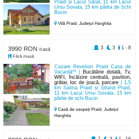
Praid și Lacul Sărat, 11 km Lacul
Ursu Sovata, 15 km pârtia de Schi
Bucin
Vilă Praid,
Județul Harghita
3
3
1 - 8
3990 RON
/casă
Fără masă
Cazare Revelion Praid Casa de
Vacanță** |
Bucătărie dotată, Tv,
WIFI, încălzire centrală, pavilion,
grătar, loc de joacă, parcare
| 1,5
km Salina Praid și Ștrand Praid,
11 km Lacul Ursu Sovata, 15 km
pârtie de schi Bucin
Casă de oaspeți Praid,
Județul
Harghita
7
3
1 - 16