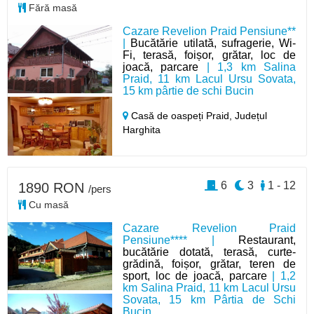
Fără masă
Cazare Revelion Praid Pensiune**
|
Bucătărie utilată, sufragerie, Wi-
Fi, terasă, foișor, grătar, loc de
joacă, parcare
| 1,3 km Salina
Praid, 11 km Lacul Ursu Sovata,
15 km pârtie de schi Bucin
Casă de oaspeți Praid,
Județul
Harghita
6
3
1 - 12
1890 RON
/pers
Cu masă
Cazare Revelion Praid
Pensiune**** |
Restaurant,
bucătărie dotată, terasă, curte-
grădină, foișor, grătar, teren de
sport, loc de joacă, parcare
| 1,2
km Salina Praid, 11 km Lacul Ursu
Sovata, 15 km Pârtia de Schi
Bucin