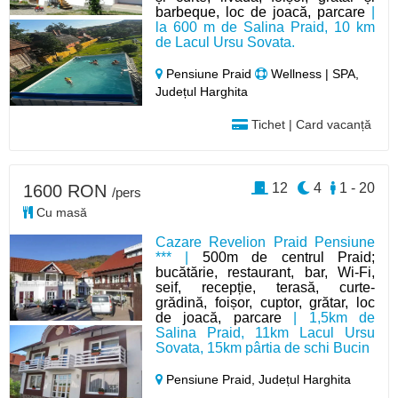
barbeque, loc de joacă, parcare
|
la 600 m de Salina Praid, 10 km
de Lacul Ursu Sovata.
Pensiune Praid
Wellness | SPA,
Județul Harghita
Tichet | Card vacanță
12
4
1 - 20
1600 RON
/pers
Cu masă
Cazare Revelion Praid Pensiune
*** |
500m de centrul Praid;
bucătărie, restaurant, bar, Wi-Fi,
seif, recepție, terasă, curte-
grădină, foișor, cuptor, grătar, loc
de joacă, parcare
| 1,5km de
Salina Praid, 11km Lacul Ursu
Sovata, 15km pârtia de schi Bucin
Pensiune Praid,
Județul Harghita