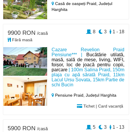
Casă de oaspeți Praid,
Județul
Harghita
8
3
1 - 18
9900 RON
/casă
Fără masă
Cazare Revelion Praid
Pensiune*** |
Bucătărie utilată,
masă, sală de mese, living, WIFI,
foișor, loc de joacă pentru copii,
parcare
| 100m Salina Praid, 150m
plaja cu apă sărată Praid, 11km
Lacul Ursu Sovata, 15km Partie de
schi Bucin
Pensiune Praid,
Județul Harghita
Tichet | Card vacanță
5
3
1 - 13
5900 RON
/casă