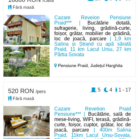
/casă
Fără masă
Cazare Reveion Pensiune
Praid*** |
Bucătărie dotată,
sufragerie, living, grădină-curte,
foișor, grătar, mobilier de grădină,
loc de joacă, parcare
| 1,9 km
Salina și Ștrand cu apă sărată
Praid, 11 km Lacul Ursu, 27 km
Pârtia Sovata
Pensiune Praid,
Județul Harghita
5
4
1 - 17
520 RON
/pers
Fără masă
Cazare Revelion Praid
Pensiune*** |
Bucătărie, sală de
mese-living, WIFI, terasă, grădină-
curte, foișor, cuptor, grătar, loc de
joacă, parcare
| 400m Salina
Praid, 11km Lacul Ursu-Sovata,