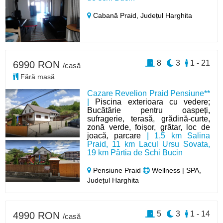
Cabană Praid,
Județul Harghita
8
3
1 - 21
6990 RON
/casă
Fără masă
Cazare Revelion Praid Pensiune**
|
Piscina exterioara cu vedere;
Bucătărie pentru oaspeți,
sufragerie, terasă, grădină-curte,
zonă verde, foișor, grătar, loc de
joacă, parcare
| 1,5 km Salina
Praid, 11 km Lacul Ursu Sovata,
19 km Pârtia de Schi Bucin
Pensiune Praid
Wellness | SPA,
Județul Harghita
5
3
1 - 14
4990 RON
/casă