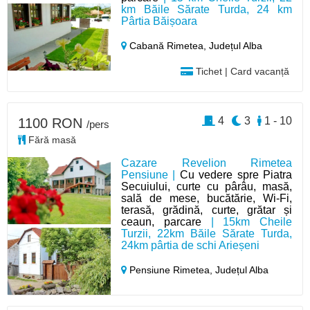
km Băile Sărate Turda, 24 km
Pârtia Băișoara
Cabană Rimetea,
Județul Alba
Tichet | Card vacanță
4
3
1 - 10
1100 RON
/pers
Fără masă
Cazare Revelion Rimetea
Pensiune |
Cu vedere spre Piatra
Secuiului, curte cu pârâu, masă,
sală de mese, bucătărie, Wi-Fi,
terasă, grădină, curte, grătar și
ceaun, parcare
| 15km Cheile
Turzii, 22km Băile Sărate Turda,
24km pârtia de schi Arieșeni
Pensiune Rimetea,
Județul Alba