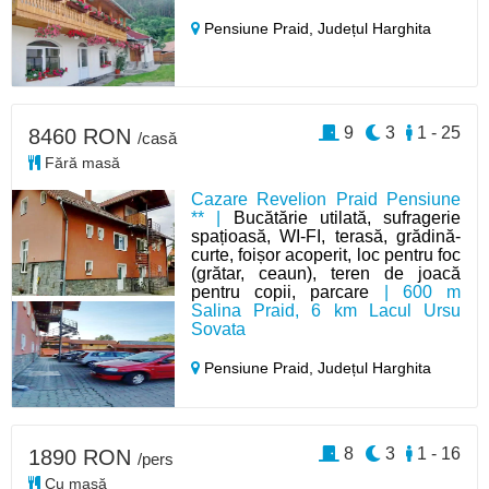
Pensiune Praid,
Județul Harghita
9
3
1 - 25
8460 RON
/casă
Fără masă
Cazare Revelion Praid Pensiune
** |
Bucătărie utilată, sufragerie
spațioasă, WI-FI, terasă, grădină-
curte, foișor acoperit, loc pentru foc
(grătar, ceaun), teren de joacă
pentru copii, parcare
| 600 m
Salina Praid, 6 km Lacul Ursu
Sovata
Pensiune Praid,
Județul Harghita
8
3
1 - 16
1890 RON
/pers
Cu masă