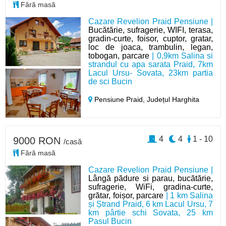
Fără masă
Cazare Revelion Praid Pensiune |
Bucătărie, sufragerie, WIFI, terasa,
gradin-curte, foisor, cuptor, gratar,
loc de joaca, trambulin, legan,
tobogan, parcare
| 0,9km Salina si
strandul cu apa sarata Praid, 7km
Lacul Ursu- Sovata, 23km partia
de sci Bucin
Pensiune Praid,
Județul Harghita
4
4
1 - 10
9000 RON
/casă
Fără masă
Cazare Revelion Praid Pensiune |
Lângă pădure si parau, bucătărie,
sufragerie, WiFi, gradina-curte,
grătar, foișor, parcare
| 1 km Salina
și Ștrand Praid, 6 km Lacul Ursu, 7
km pârtie schi Sovata, 25 km
Pasul Bucin