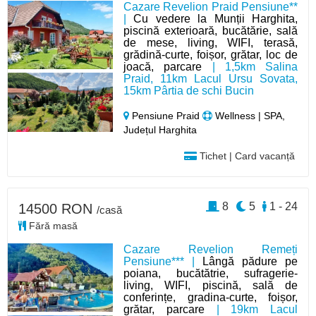
Cazare Revelion Praid Pensiune**
|
Cu vedere la Munții Harghita,
piscină exterioară, bucătărie, sală
de mese, living, WIFI, terasă,
grădină-curte, foișor, grătar, loc de
joacă, parcare
| 1,5km Salina
Praid, 11km Lacul Ursu Sovata,
15km Pârtia de schi Bucin
Pensiune Praid
Wellness | SPA,
Județul Harghita
Tichet | Card vacanță
8
5
1 - 24
14500 RON
/casă
Fără masă
Cazare Revelion Remeți
Pensiune*** |
Lângă pădure pe
poiana, bucătătrie, sufragerie-
living, WIFI, piscină, sală de
conferințe, gradina-curte, foișor,
grătar, parcare
| 19km Lacul