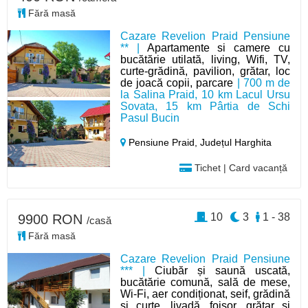
Fără masă
Cazare Revelion Praid Pensiune
** |
Apartamente si camere cu
bucătărie utilată, living, Wifi, TV,
curte-grădină, pavilion, grătar, loc
de joacă copii, parcare
| 700 m de
la Salina Praid, 10 km Lacul Ursu
Sovata, 15 km Pârtia de Schi
Pasul Bucin
Pensiune Praid,
Județul Harghita
Tichet | Card vacanță
10
3
1 - 38
9900 RON
/casă
Fără masă
Cazare Revelion Praid Pensiune
*** |
Ciubăr și saună uscată,
bucătărie comună, sală de mese,
Wi-Fi, aer condiționat, seif, grădină
și curte, livadă, foișor, grătar și