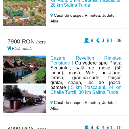
km Aiud, 8 km Cetatea Trascăului,
28 km Salina Turda
Casă de oaspeți Rimetea,
Județul
Alba
8
3
1 - 39
7900 RON
/pers
Fără masă
Cazare Revelion Rimetea
Pensiune |
Cu vedere spre Piatra
Secuiului; sală de mese (50
locuri), masă, WiFi, bucătărie,
terasă, grădină-curte, ffoișor,
grătar, ceaun, loc de joacă,
parcare
| 5 km Trascăului, 24 km
Cheile Turzii, 30 km Salina Turda.
Casă de oaspeți Rimetea,
Județul
Alba
4
3
1 - 10
4000 RON