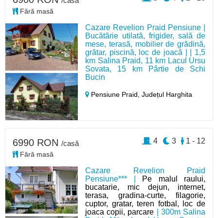
/casă
Fără masă
Cazare Revelion Praid Pensiune |
Bucătărie utilată, frigider, sală de
mese, terasă, mobilier de grădină,
grătar, piscină, loc de joacă | | 1,5
km Salina Praid, 11 km Lacul Ursu
Sovata, 15 km Pârtie de Schi
Bucin
Pensiune Praid,
Județul Harghita
4
3
1 - 12
6990 RON
/casă
Fără masă
Cazare Revelion Praid
Pensiune*** |
Pe malul raului,
bucatarie, mic dejun, internet,
terasa, gradina-curte, filagorie,
cuptor, gratar, teren fotbal, loc de
joaca copii, parcare
| 300m Salina