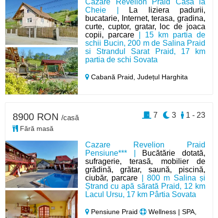
Cazare Revelion Praid Casa la
Cheie |
La liziera padurii,
bucatarie, Internet, terasa, gradina,
curte, cuptor, gratar, loc de joaca
copii, parcare
| 15 km partia de
schii Bucin, 200 m de Salina Praid
si Strandul Sarat Praid, 17 km
partia de schi Sovata
Cabană Praid,
Județul Harghita
7
3
1 - 23
8900 RON
/casă
Fără masă
Cazare Revelion Praid
Pensiune*** |
Bucătărie dotată,
sufragerie, terasă, mobilier de
grădină, grătar, saună, piscină,
ciubăr, parcare
| 800 m Salina și
Ștrand cu apă sărată Praid, 12 km
Lacul Ursu, 17 km Pârtia Sovata
Pensiune Praid
Wellness | SPA,