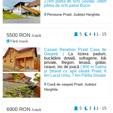
27km pârtia de schi Sovata, 28km
pârtia de schi pasul Bucin
Pensiune Praid,
Județul Harghita
5
4
1 - 15
5500 RON
/casă
Fără masă
Cazare Revelion Praid Casa de
Oaspeți |
La liziera padurii,
bucătărie dotată, sufragerie, băi
private, filegori, terasă, grătar,
ceaun, loc de joacă
| 800 m Salina
și Ștrand cu apă sărată Praid, 6
km Lacul Ursu, 7 km Pârtia Sovata
Casă de oaspeți Praid,
Județul
Harghita
5
3
1 - 15
6900 RON
/casă