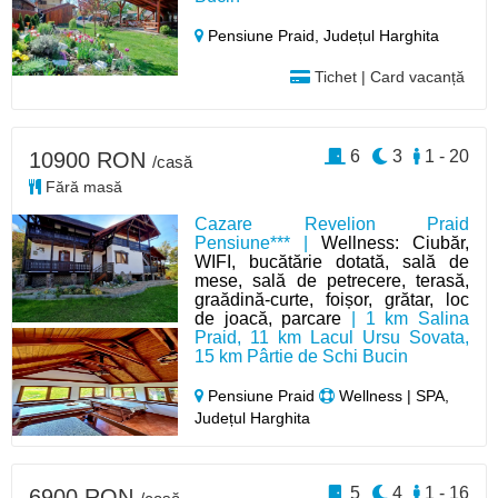
Pensiune Praid,
Județul Harghita
Tichet | Card vacanță
6
3
1 - 20
10900 RON
/casă
Fără masă
Cazare Revelion Praid
Pensiune*** |
Wellness: Ciubăr,
WIFI, bucătărie dotată, sală de
mese, sală de petrecere, terasă,
graădină-curte, foișor, grătar, loc
de joacă, parcare
| 1 km Salina
Praid, 11 km Lacul Ursu Sovata,
15 km Pârtie de Schi Bucin
Pensiune Praid
Wellness | SPA,
Județul Harghita
5
4
1 - 16
6900 RON