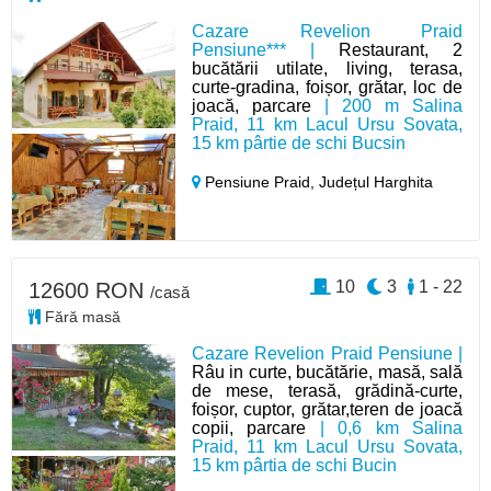
Cazare Revelion Praid
Pensiune*** |
Restaurant, 2
bucătării utilate, living, terasa,
curte-gradina, foișor, grătar, loc de
joacă, parcare
| 200 m Salina
Praid, 11 km Lacul Ursu Sovata,
15 km pârtie de schi Bucsin
Pensiune Praid,
Județul Harghita
10
3
1 - 22
12600 RON
/casă
Fără masă
Cazare Revelion Praid Pensiune |
Râu in curte, bucătărie, masă, sală
de mese, terasă, grădină-curte,
foișor, cuptor, grătar,teren de joacă
copii, parcare
| 0,6 km Salina
Praid, 11 km Lacul Ursu Sovata,
15 km pârtia de schi Bucin