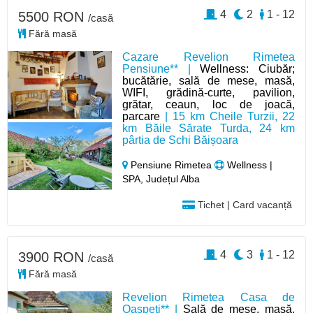
4
2
1 - 12
5500 RON
/casă
Fără masă
Cazare Revelion Rimetea
Pensiune** |
Wellness: Ciubăr;
bucătărie, sală de mese, masă,
WIFI, grădină-curte, pavilion,
grătar, ceaun, loc de joacă,
parcare
| 15 km Cheile Turzii, 22
km Băile Sărate Turda, 24 km
pârtia de Schi Băișoara
Pensiune Rimetea
Wellness |
SPA, Județul Alba
Tichet | Card vacanță
4
3
1 - 12
3900 RON
/casă
Fără masă
Revelion Rimetea Casa de
Oaspeți** |
Sală de mese, masă,