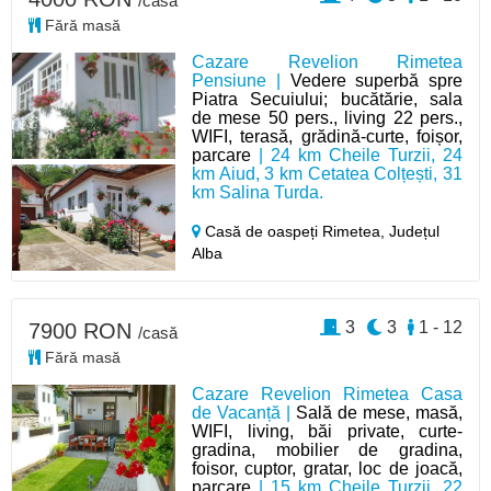
/casă
Fără masă
Cazare Revelion Rimetea
Pensiune |
Vedere superbă spre
Piatra Secuiului; bucătărie, sala
de mese 50 pers., living 22 pers.,
WIFI, terasă, grădină-curte, foișor,
parcare
| 24 km Cheile Turzii, 24
km Aiud, 3 km Cetatea Colțești, 31
km Salina Turda.
Casă de oaspeți Rimetea,
Județul
Alba
3
3
1 - 12
7900 RON
/casă
Fără masă
Cazare Revelion Rimetea Casa
de Vacanță |
Sală de mese, masă,
WIFI, living, băi private, curte-
gradina, mobilier de gradina,
foisor, cuptor, gratar, loc de joacă,
parcare
| 15 km Cheile Turzii, 22