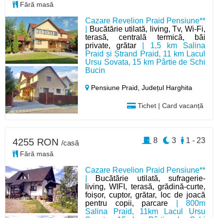
Fără masă
Cazare Revelion Praid Pensiune**
|
Bucătărie utilată, living, Tv, Wi-Fi,
terasă, centrală termică, băi
private, grătar
| 1,5 km Salina
Praid și Ștrand Praid, 11 km Lacul
Ursu Sovata, 15 km Pârtie de Schi
Bucin
Pensiune Praid,
Județul Harghita
Tichet | Card vacanță
8
3
1 - 23
4255 RON
/casă
Fără masă
Cazare Revelion Praid Pensiune**
|
Bucătărie utilată, sufragerie-
living, WIFI, terasă, grădină-curte,
foișor, cuptor, grătar, loc de joacă
pentru copii, parcare
| 800m
Salina Praid, 11km Lacul Ursu