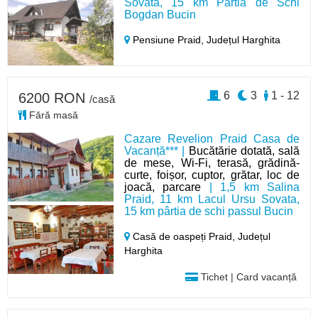
Sovata, 15 km Pârtia de Schi
Bogdan Bucin
Pensiune Praid,
Județul Harghita
6
3
1 - 12
6200 RON
/casă
Fără masă
Cazare Revelion Praid Casa de
Vacanță*** |
Bucătărie dotată, sală
de mese, Wi-Fi, terasă, grădină-
curte, foișor, cuptor, grătar, loc de
joacă, parcare
| 1,5 km Salina
Praid, 11 km Lacul Ursu Sovata,
15 km pârtia de schi passul Bucin
Casă de oaspeți Praid,
Județul
Harghita
Tichet | Card vacanță