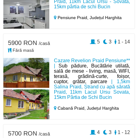
Praid, 11km Lacul Ursu - Sovata,
15km pârtia de schi Bucin
Pensiune Praid,
Județul Harghita
5
3
1 - 14
5900 RON
/casă
Fără masă
Cazare Revelion Praid Pensiune**
|
Sub pădure, Bucătărie utilată,
sală de mese - living, masă, WIFI,
terasă, grădină-curte, foișor,
cuptor, grătar, parcare
| 1,5km
Salina Praid, Ștrand cu apă sărată
Praid, 11km Lacul Ursu Sovata,
15km Pârtia de Schi Bucin
Cabană Praid,
Județul Harghita
4
3
1 - 12
5700 RON
/casă