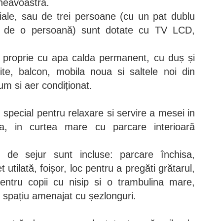
neavoastră.
ale, sau de trei persoane (cu un pat dublu
t de o persoană) sunt dotate cu TV LCD,
 proprie cu apa calda permanent, cu duș și
uite, balcon, mobila noua si saltele noi din
 si aer condiționat.
 special pentru relaxare si servire a mesei in
ila, in curtea mare cu parcare interioară
 de sejur sunt incluse: parcare închisa,
tilată, foișor, loc pentru a pregăti grătarul,
entru copii cu nisip si o trambulina mare,
i spațiu amenajat cu șezlonguri.