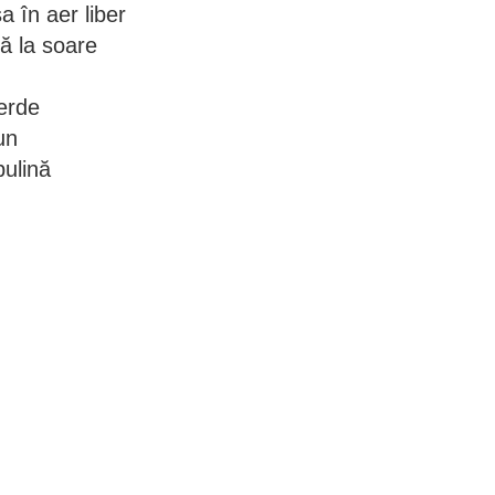
 în aer liber
să la soare
erde
un
bulină