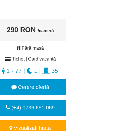
290 RON
/cameră
Fără masă
Tichet | Card vacanță
1 - 77
|
1
|
35
Cerere ofertă
(+4) 0736 651 069
Vizualizați harta