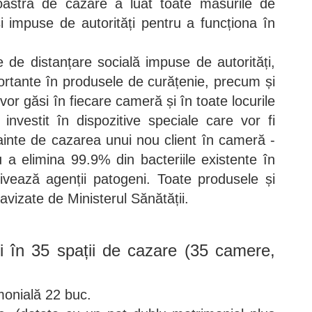
noastră de cazare a luat toate măsurile de
 impuse de autorități pentru a funcționa în
de distanțare socială impuse de autorități,
portante în produsele de curățenie, precum și
 vor găsi în fiecare cameră și în toate locurile
investit în dispozitive speciale care vor fi
înainte de cazarea unui nou client în cameră -
u a elimina 99.9% din bacteriile existente în
tivează agenții patogeni. Toate produsele și
 avizate de Ministerul Sănătății.
ți în 35 spații de cazare (35 camere,
onială 22 buc.