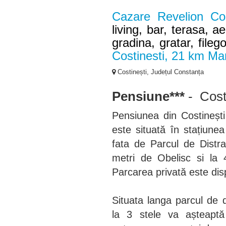
Cazare Revelion Cos
living, bar, terasa, a
gradina, gratar, fileg
Costinesti, 21 km Ma
Costinești, Județul Constanța
Pensiune***
- Cost
Pensiunea din Costinești 
este situată în stațiunea
fata de Parcul de Distra
metri de Obelisc si la
Parcarea privată este disp
Situata langa parcul de di
la 3 stele va așteapt