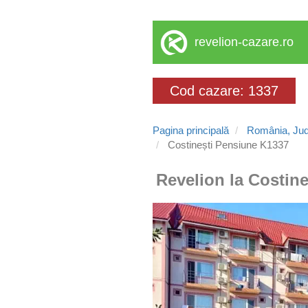
revelion-cazare.ro
Cod cazare: 1337
Pagina principală
România, Jud
Costinești Pensiune K1337
Revelion la Costine