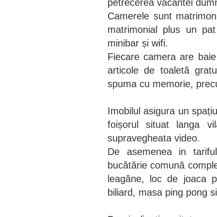
petrecerea vacantei dum
Camerele sunt matrimoni
matrimonial plus un pa
minibar și wifi.
Fiecare camera are baie
articole de toaletă grat
spuma cu memorie, precum
Imobilul asigura un spațiu
foișorul situat langa v
supravegheata video.
De asemenea in tariful
bucătărie comună complet u
leagăne, loc de joaca p
biliard, masa ping pong s