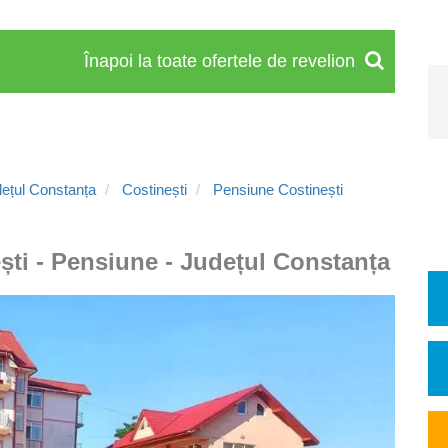
Înapoi la toate ofertele de revelion
ețul Constanța
Costinești
Pensiune Costinești
ști - Pensiune - Județul Constanța