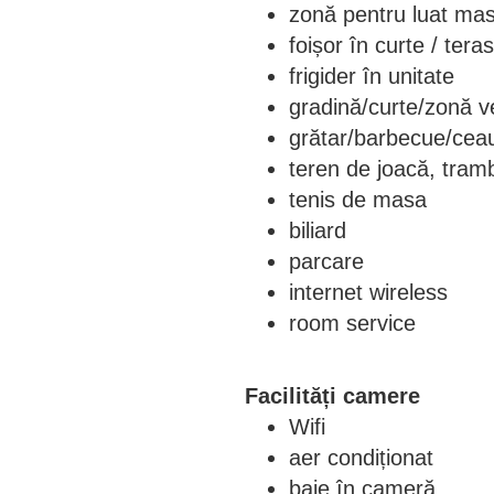
zonă pentru luat masa
foișor în curte / tera
frigider în unitate
gradină/curte/zonă v
grătar/barbecue/cea
teren de joacă, tram
tenis de masa
biliard
parcare
internet wireless
room service
Facilități camere
Wifi
aer condiționat
baie în cameră