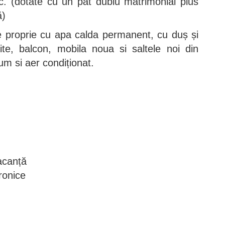
c. (dotate cu un pat dublu matrimonial plus
ă)
 proprie cu apa calda permanent, cu duș și
uite, balcon, mobila noua si saltele noi din
 si aer condiționat.
acanță
ronice