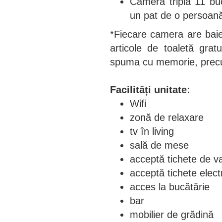
Cameră triplă 11 bu
un pat de o persoan
*Fiecare camera are baie
articole de toaletă grat
spuma cu memorie, precum
Facilități unitate:
Wifi
zonă de relaxare
tv în living
sală de mese
acceptă tichete de v
acceptă tichete elect
acces la bucătărie
bar
mobilier de grădină