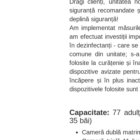
Dragi clienți, unitatea 
siguranță recomandate și
deplină siguranță!
Am implementat măsurile 
am efectuat investiții im
în dezinfectanți - care se
comune din unitate; s-a 
folosite la curățenie și 
dispozitive avizate pentr
încăpere și în plus inac
dispozitivele folosite sunt
Capacitate:
77 adul
35 băi)
Cameră dublă matrim