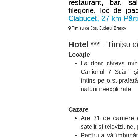
restaurant, bar, sal
filegorie, loc de joa
Clabucet, 27 km Pârt
Timișu de Jos, Județul Brașov
Hotel ***
- Timisu d
Locație
La doar câteva min
Canionul 7 Scări” ș
întins pe o suprafaț
naturii neexplorate.
Cazare
Are 31 de camere d
satelit și televiziun
Pentru a vă îmbunătă