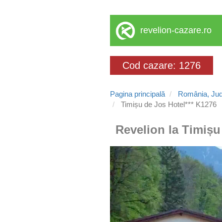
revelion-cazare.ro
Cod cazare: 1276
Pagina principală
România, Jud
Timișu de Jos Hotel*** K1276
Revelion la Timișu 