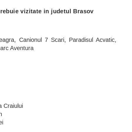
trebuie vizitate in judetul Brasov
eagra, Canionul 7 Scari, Paradisul Acvatic,
Parc Aventura
a Craiului
n
ei