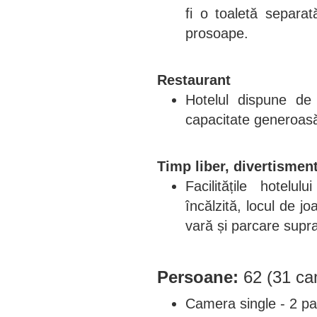
fi o toaletă separa
prosoape.
Restaurant
Hotelul dispune de
capacitate generoasă 
Timp liber, divertismen
Facilitățile hotelu
încălzită, locul de j
vară și parcare supr
Persoane:
62 (31 ca
Camera single - 2 pat