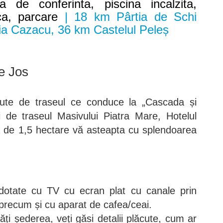
a de conferinta, piscina incalzita,
ca, parcare
| 18 km Pârtia de Schi
ia Cazacu, 36 km Castelul Peleș
e Jos
ute de traseul ce conduce la „Cascada și
i de traseul Masivului Piatra Mare, Hotelul
ă de 1,5 hectare vă asteapta cu splendoarea
otate cu TV cu ecran plat cu canale prin
e, precum și cu aparat de cafea/ceai.
ți șederea, veți găsi detalii plăcute, cum ar