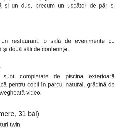
tă și un duș, precum un uscător de păr și
 un restaurant, o sală de evenimente cu
și două săli de conferințe.
t
lui sunt completate de piscina exterioară
oacă pentru copii în parcul natural, grădină de
avegheată video.
mere, 31 bai)
uri twin