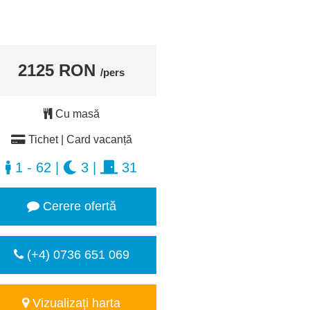
2125 RON
/pers
Cu masă
Tichet | Card vacanță
1 - 62
|
3
|
31
Cerere ofertă
(+4) 0736 651 069
Vizualizați harta