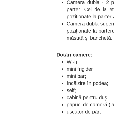
Camera dubla - 2 pat
parter. Cei de la e
poziționate la parter
Camera dubla superio
poziționate la parter
măsuță și banchetă.
Dotări camere:
Wi-fi
mini frigider
mini bar;
încălzire în podea;
seif;
cabină pentru duş
papuci de cameră (la
uscător de păr;