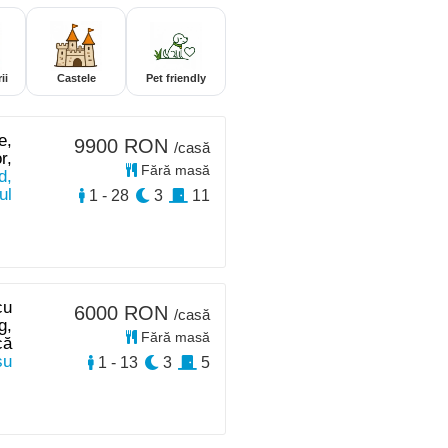
ii
Castele
Pet friendly
e,
9900 RON
/casă
r,
Fără masă
d,
ul
1 - 28
3
11
cu
6000 RON
/casă
g,
Fără masă
că
su
1 - 13
3
5