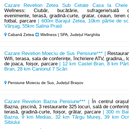
Cazare Revelion Zetea Sub Cetate Casa la Cheie
Wellness: Ciubăr, bucătărie, sufragerie/sală 
evenimente, terasă, gradină-curte, gratar, ceaun, teren 
fotbal, parcare
| 600m Barajul Zetea, 10km pârtie de sc
Vărșag, 55km Salina Praid
Cabană Zetea
Wellness | SPA, Județul Harghita
Cazare Revelion Moeciu de Sus Pensiune*** |
Restauran
Wifi, terasa, sala de conferințe, închiriere ATV, gradina,, l
de joaca, foișor, parcare
| 12 km Castel Bran, 8 km Pârt
Bran, 28 km Canionul 7 Scări
Pensiune Moieciu de Sus,
Județul Brașov
Cazare Revelion Bazna Pensiune*** |
În centrul orașul
Bazna, piscină, 3 restaurante 325 locuri, sală de conferinț
terasă, gradină-curte, foișor, grătar, parcare
| 300 m Bai
Bazna, 9 km Medias, 32 km Târgu Mureș, 39 km Oc
Sibiului