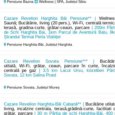
Pensiune Bazna
Wellness | SPA, Județul Sibiu
Cazare Revelion Harghita Băi Pensiune** |
Wellnes
Saună; Bucătărie, living (20 pers.), Wi-Fi, centrală termic
terasă, gradina-curte, grătar-ceaun, parcare
| 200m Pârt
de Schi Harghita Bai, 1km Parcul de Aventură Balu, 9
Ștrandul Termal Perla Vlahiței
Pensiune Harghita-Băi,
Județul Harghita
Cazare Revelion Sovata Pensiune*** |
Bucătăr
utilată, Wi-Fi, grătar, ceaun, parcare în curte, încalzi
centrală pe gaz
| 3,5 km Lacul Ursu, közelben Pârt
Sovata, 12 km Salina Praid
Pensiune Sovata,
Județul Mureș
Cazare Revelion Harghita-Băi Cabană** |
Bucătărie utilat
living, incalzire centrala, terasă,grădină-curte, facilitati 
grătar, parcare
| 30 m Pârtia de schi Harghita-Băi, 400