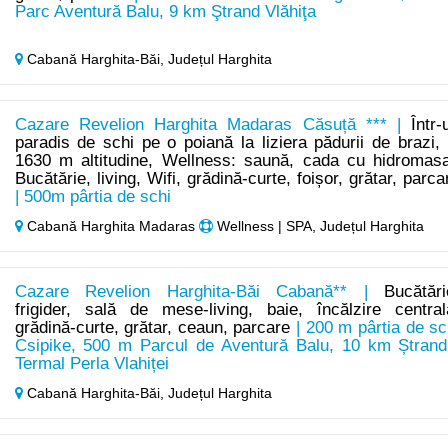
Parc Aventură Balu, 9 km Ştrand Vlăhiţa
Cabană Harghita-Băi,
Județul Harghita
Cazare Revelion Harghita Madaras Căsuță *** |
Într-
paradis de schi pe o poiană la liziera pădurii de brazi, 
1630 m altitudine, Wellness: saună, cada cu hidromasa
Bucătărie, living, Wifi, grădină-curte, foișor, grătar, parca
| 500m pârtia de schi
Cabană Harghita Madaras
Wellness | SPA, Județul Harghita
Cazare Revelion Harghita-Băi Cabană** |
Bucătări
frigider, sală de mese-living, baie, încălzire central
grădină-curte, grătar, ceaun, parcare
| 200 m pârtia de sc
Csipike, 500 m Parcul de Aventură Balu, 10 km Ștrand
Termal Perla Vlahiței
Cabană Harghita-Băi,
Județul Harghita