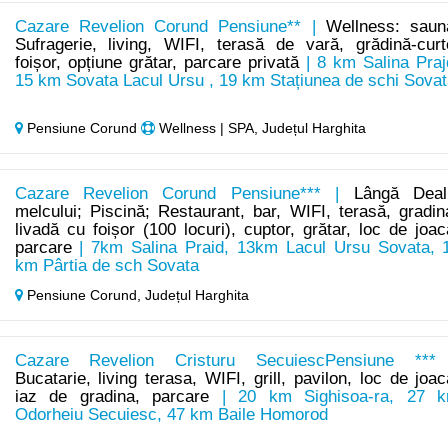
Cazare Revelion Corund Pensiune** |
Wellness: saun
Sufragerie, living, WIFI, terasă de vară, grădină-curt
foișor, opțiune grătar, parcare privată
| 8 km Salina Praj
15 km Sovata Lacul Ursu , 19 km Stațiunea de schi Sovat
Pensiune Corund
Wellness | SPA, Județul Harghita
Cazare Revelion Corund Pensiune*** |
Lângă Deal
melcului; Piscină; Restaurant, bar, WIFI, terasă, gradin
livadă cu foișor (100 locuri), cuptor, grătar, loc de joac
parcare
| 7km Salina Praid, 13km Lacul Ursu Sovata, 
km Pârtia de sch Sovata
Pensiune Corund,
Județul Harghita
Cazare Revelion Cristuru SecuiescPensiune ***
Bucatarie, living terasa, WIFI, grill, pavilon, loc de joac
iaz de gradina, parcare
| 20 km Sighisoa-ra, 27 
Odorheiu Secuiesc, 47 km Baile Homorod