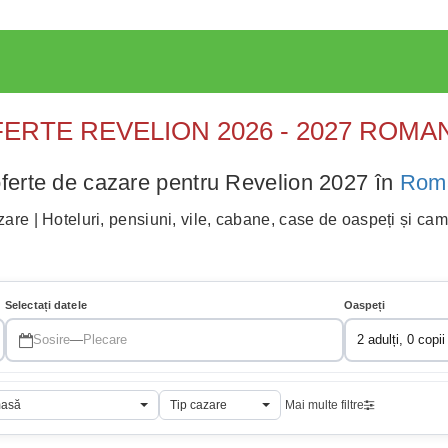
ERTE REVELION 2026 - 2027 ROMA
ferte de cazare pentru Revelion 2027 în
Rom
are | Hoteluri, pensiuni, vile, cabane, case de oaspeți și ca
Selectați datele
Oaspeți
Sosire
—
Plecare
2 adulți, 0 copii
masă
Tip cazare
Mai multe filtre