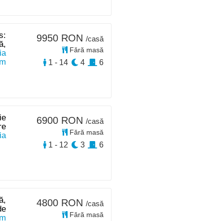
s:
9950 RON
/casă
ă,
Fără masă
ia
km
1 - 14
4
6
ie
6900 RON
/casă
re
Fără masă
ia
1 - 12
3
6
ă,
4800 RON
/casă
de
Fără masă
 m