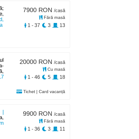
ă;
7900 RON
/casă
e,
Fără masă
d,
a
1 - 37
3
13
ul
20000 RON
/casă
a-
Cu masă
ă,
17
1 - 46
5
18
Tichet | Card vacanță
 |
9900 RON
/casă
a,
Fără masă
km
1 - 36
3
11