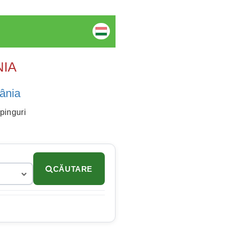
NIA
ânia
mpinguri
CĂUTARE