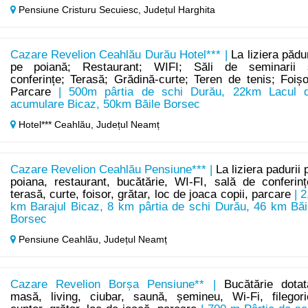
Pensiune Cristuru Secuiesc,
Județul Harghita
Cazare Revelion Ceahlău Durău Hotel*** |
La liziera pădur
pe poiană; Restaurant; WIFI; Săli de seminarii 
conferințe; Terasă; Grădină-curte; Teren de tenis; Foișo
Parcare
| 500m pârtia de schi Durău, 22km Lacul 
acumulare Bicaz, 50km Băile Borsec
Hotel*** Ceahlău,
Județul Neamț
Cazare Revelion Ceahlău Pensiune*** |
La liziera padurii 
poiana, restaurant, bucătărie, WI-FI, sală de conferinț
terasă, curte, foisor, grătar, loc de joaca copii, parcare
| 2
km Barajul Bicaz, 8 km pârtia de schi Durău, 46 km Băi
Borsec
Pensiune Ceahlău,
Județul Neamț
Cazare Revelion Borșa Pensiune** |
Bucătărie dotat
masă, living, ciubar, saună, șemineu, Wi-Fi, filegori