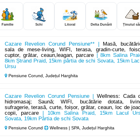
Familie
Schi
Litoral
Delta Dunării
Ținutul săr
Cazare Revelion Corund Pensiune** |
Masă, bucătări
sala de mese-living, WIFI, terasa, gradin-curte, foiso
cuptor, grătar, ceaun,leagan, parcare
| 8km Salina Prai
8km Ștrand Praid, 15km pârtia de schi Sovata, 15km Lac
Ursu
Pensiune Corund,
Județul Harghita
Cazare Revelion Corund Pensiune |
Wellness: Cada 
hidromasaj; Saună; WIFI, bucătărie dotata, livin
sufragerie, terasă, curte, foișor, grătar, ceaun, loc de joa
copii, parcare
| 10km Salina Praid, 15km Lacul Ur
Sovata, 19km Pârtia de schi Sovata
Pensiune Corund
Wellness | SPA, Județul Harghita