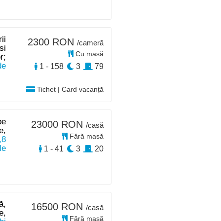
ii
2300 RON
/cameră
si
Cu masă
r;
de
1 - 158
3
79
Tichet | Card vacanță
pe
23000 RON
/casă
e,
Fără masă
,8
le
1 - 41
3
20
ă,
16500 RON
/casă
e,
Fără masă