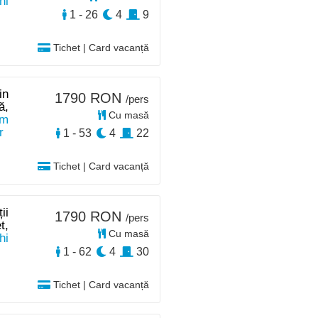
hi
1 - 26
4
9
Tichet | Card vacanță
in
1790 RON
/pers
ă,
Cu masă
0m
r
1 - 53
4
22
Tichet | Card vacanță
ii
1790 RON
/pers
t,
Cu masă
hi
1 - 62
4
30
Tichet | Card vacanță