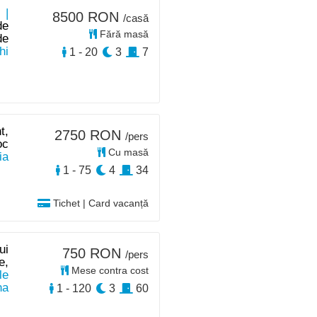
 |
8500 RON
/casă
de
Fără masă
de
hi
1 - 20
3
7
t,
2750 RON
/pers
oc
Cu masă
ia
1 - 75
4
34
Tichet | Card vacanță
ui
750 RON
/pers
e,
Mese contra cost
le
na
1 - 120
3
60