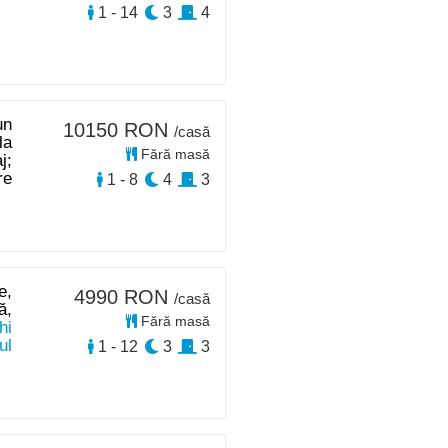
1 - 14
3
4
un
10150 RON
/casă
la
Fără masă
j;
re
1 - 8
4
3
e,
4990 RON
/casă
ă,
Fără masă
hi
ul
1 - 12
3
3