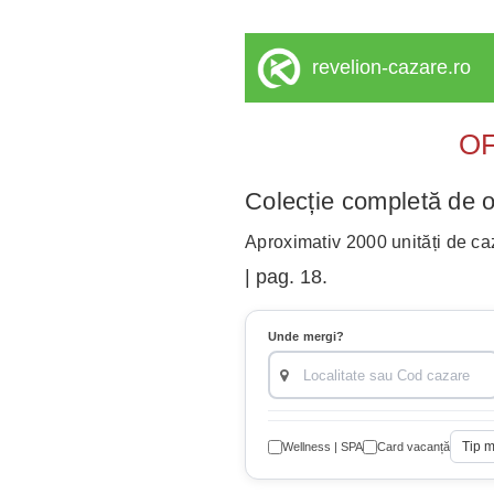
revelion-cazare.ro
OF
Colecție completă de o
Aproximativ 2000 unități de caz
| pag. 18.
Unde mergi?
Tip 
Wellness | SPA
Card vacanță