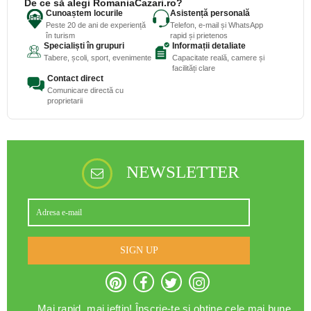
De ce să alegi RomaniaCazari.ro?
Cunoaștem locurile
Asistență personală
Peste 20 de ani de experiență
Telefon, e-mail și WhatsApp
în turism
rapid și prietenos
Specialiști în grupuri
Informații detaliate
Tabere, școli, sport, evenimente
Capacitate reală, camere și
facilități clare
Contact direct
Comunicare directă cu
proprietarii
NEWSLETTER
SIGN UP
Mai rapid, mai ieftin! Înscrie-te și obține cele mai bune