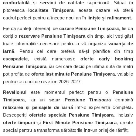
confortabilă
și
servicii de calitate
superioară. Situat în
pitoreasca
localitate Timișoara
, acesta cazare vă oferă
cadrul perfect pentru a începe noul an în
liniște și rafinament
.
Fie că sunteți interesați de
cazare Pensiune Timișoara
, fie că
doriți o
rezervare Pensiune Timișoara
din timp, aici veți găsi
toate informațiile necesare pentru a vă organiza
vacanța de
iarnă
. Pentru cei care preferă să-și planifice din timp
escapadele
, există numeroase
oferte early booking
Pensiune Timișoara
, iar cei care decid pe ultima sută de metri
pot profita de
oferte last minute Pensiune Timișoara
, valabile
pentru sezonul de revelion 2026-2027.
Revelionul
este momentul perfect pentru o
Pensiune
Timișoara
, iar un
sejur Pensiune Timișoara
combină
relaxarea și peisajele de iarnă
într-o experiență completă.
Descoperiți
ofertele speciale Pensiune Timișoara
, inclusiv
oferte timpurii
și
First Minute Pensiune Timișoara
, create
special pentru a transforma sărbătorile într-un prilej de răsfăț.