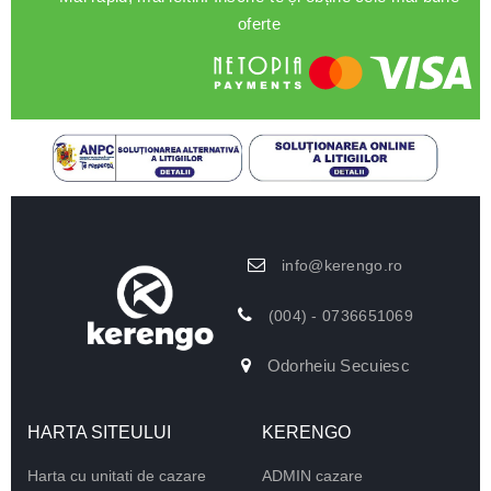
oferte
info@kerengo.ro
(004) - 0736651069
Odorheiu Secuiesc
HARTA SITEULUI
KERENGO
Harta cu unitati de cazare
ADMIN cazare