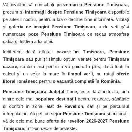
Vă invităm să consultați
prezentarea Pensiune Timișoara
,
precum și
informații despre Pensiune Timișoara
disponibile
pe site-ul nostru, pentru a lua o decizie bine informată. Vizitați
și
galeria de imagini Pensiune Timișoara
, unde veți găsi
numeroase
poze Pensiune Timișoara
ce redau atmosfera
caldă și festivă a locației.
Indiferent dacă căutați
cazare în Timișoara, Pensiune
Timișoara
sau pur și simplu opțiuni variate pentru
Timișoara
cazare
, suntem aici pentru a vă ghida. În plus, dacă luați în
calcul și un sejur la mare în
timpul verii
, nu ratați
oferte
litoral românesc
pentru
o vacanță completă în România
.
Pensiune Timișoara
Județul Timiș
este, fără îndoială, una
dintre cele mai
populare destinații
pentru relaxare, sănătate
și confort în zona, atât de
Revelion
, cât și pe parcursul
întregului an. Alegeți un
sejur Pensiune Timișoara
și bucurați-
vă de cele mai bune
oferte de revelion 2026-2027 Pensiune
Timișoara
, într-un decor de poveste.