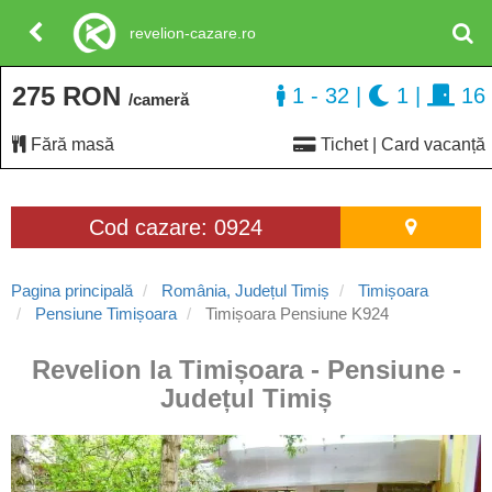
revelion-cazare.ro
275 RON
1 - 32
|
1
|
16
/cameră
Fără masă
Tichet | Card vacanță
Cod cazare: 0924
Pagina principală
România, Județul Timiș
Timișoara
Pensiune Timișoara
Timișoara Pensiune K924
Revelion la Timișoara - Pensiune -
Județul Timiș