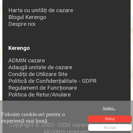
Harta cu unități de cazare
Blogul Kerengo
Despre noi
Kerengo
ADMIN cazare
Adaugă unitate de cazare
Condiții de Utilizare Site
Politică de Confidențialitate - GDPR
Regulament de Funcționare
Politica de Retur/Anulare
Setări
...
Folosim cookie-uri pentru o
Refuz
experiență mai bună.
Copyright © 2002–2026 cazaretransilvania.ro
Accept
All rights reserved.