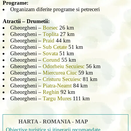
Programe:
Organizam diferite programe si petreceri
Atractii – Drumetii:
Gheorgheni –
Borsec
26 km
Gheorgheni –
Toplita
27 km
Gheorgheni –
Praid
44 km
Gheorgheni –
Sub Cetate
51 km
Gheorgheni –
Sovata
51 km
Gheorgheni –
Corund
55 km
Gheorgheni –
Odorheiu Secuiesc
56 km
Gheorgheni –
Miercurea Ciuc
59 km
Gheorgheni –
Cristuru Secuiesc
81 km
Gheorgheni –
Piatra-Neamt
84 km
Gheorgheni –
Reghin
92 km
Gheorgheni –
Targu Mures
111 km
HARTA - ROMANIA - MAP
Obiective turistice si itinerarii recomandate