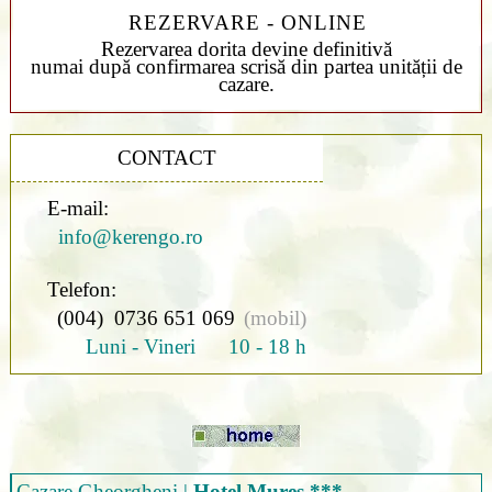
REZERVARE - ONLINE
Rezervarea dorita devine definitivă
numai după confirmarea scrisă din partea unității de
cazare.
CONTACT
E-mail:
info@kerengo.ro
Telefon:
(004) 0736 651 069
(mobil)
Luni - Vineri 10 - 18 h
Cazare Gheorgheni
|
Hotel Mures ***