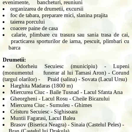
evenimente, bancheturi, reuniuni
organizarea de drumetii, excursii
foc de tabara, preparare mici, slanina prajita
taierea porcului
coacere paine de casa
calarie, plimbare cu trasura sau sania trasa de cai,
practicarea sporturilor de iarna, pescuit, plimbari cu
barca
Drumetii:
Odorheiu Secuiesc (municipiu) - Lupeni
(monumentul funerar al lui Tamasi Aron) - Corund
(targul olarilor) - Praid (salina) - Sovata (Lacul Ursu)
Harghita Madaras (1800 m)
Miercurea Ciuc - Baile Tusnad - Lacul Sfanta Ana
Gheorgheni - Lacul Rosu - Cheile Bicazului
Miercurea Ciuc - Sumuleu - Ghimes
Cristuru Secuiesc - Sighisoara
Muntii Fagarasi, Lacul Balea
Brasov (Biserica Neagra) - Sinaia (Castelul Peles) -
Bran (Castelul lui Drakula)