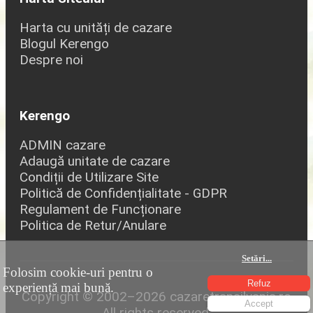
Harta cu unități de cazare
Blogul Kerengo
Despre noi
Kerengo
ADMIN cazare
Adaugă unitate de cazare
Condiții de Utilizare Site
Politică de Confidențialitate - GDPR
Regulament de Funcționare
Politica de Retur/Anulare
Setări
...
Folosim cookie-uri pentru o
Refuz
experiență mai bună.
Copyright © 2002–2026 cazaretransilvania.ro
Accept
All rights reserved.