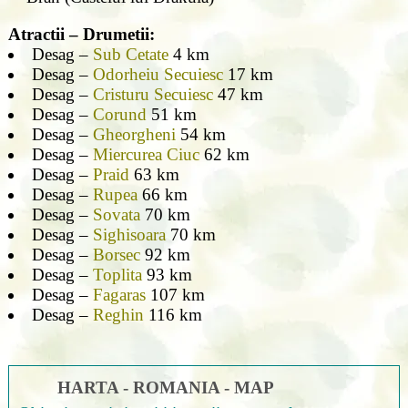
Atractii – Drumetii:
Desag –
Sub Cetate
4 km
Desag –
Odorheiu Secuiesc
17 km
Desag –
Cristuru Secuiesc
47 km
Desag –
Corund
51 km
Desag –
Gheorgheni
54 km
Desag –
Miercurea Ciuc
62 km
Desag –
Praid
63 km
Desag –
Rupea
66 km
Desag –
Sovata
70 km
Desag –
Sighisoara
70 km
Desag –
Borsec
92 km
Desag –
Toplita
93 km
Desag –
Fagaras
107 km
Desag –
Reghin
116 km
HARTA - ROMANIA - MAP