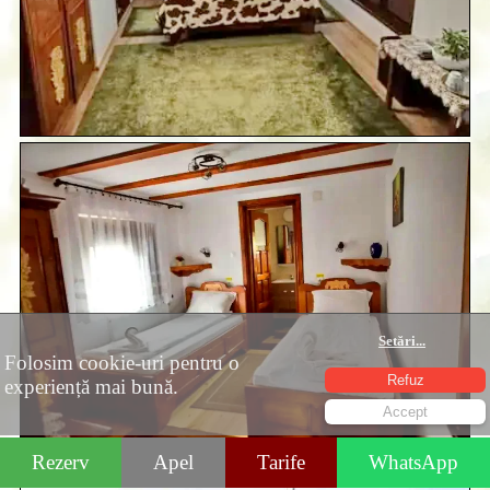
Setări
...
Folosim cookie-uri pentru o
Refuz
experiență mai bună.
Accept
Rezerv
Apel
Tarife
WhatsApp