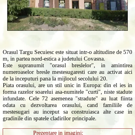
Orasul Targu Secuiesc este situat intr-o altitudine de 570
m, in partea nord-estica a judetului Covasna.
Este supranumit "orasul breslelor", in amintirea
numeroaselor bresle mestesugaresti care au activat aici
de la inceputuri pana la mijlocul secolului 20.
Piata orasului, are un stil unic in Europa: din el ies in
forma razelor soarelui asa-numitele "curti", niste stadute
infundate. Cele 72 asemenea "stradute" au luat fiinta
odata cu dezvoltarea orasului, cand familiile de
mestesugari au inceput sa construiasca alte case in
gradinile din spatele cladirilor principale.
Prezentare in imagini: