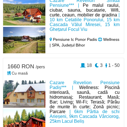
Cazare Revelion Smida
Pensiune*** |
Pe malul raului,
ciubar, sauna, bucatarie, Wifi,
curte, ceaun, mobilier de gradina
|
10 km Cetatiile Ponorului, 15 km
Cascada Vălul Miresei, 15 km
Ghețarul Focul Viu
Pensiune Ic Ponor Padis
Wellness
| SPA, Județul Bihor
18
3
1 - 50
1660 RON
/pers
Cu masă
Cazare Revelion Pensiune
Padiș*** |
Wellness: Piscină
interioară, saună, cadă cu
hidromasaj; Restaurant; Masă;
Bar; Living; Wi-Fi; Terasă; Pârâu
de munte în curte; Zonă picnic;
Parcare
| 6km Pârtia de schi
Arieșeni, 9km Cascada Vârciorog,
25km Lacul Beliș