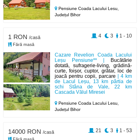
Pensiune Coada Lacului Lesu,
Județul Bihor
4
3
1 - 10
1 RON
/casă
Fără masă
Cazare Revelion Coada Lacului
Leșu Pensiune** |
Bucătărie
dotată, sufragerie-living, grădină-
curte, foișor, cuptor, grătar, loc de
joacă pentru copii, parcare
| 4 km
de Lacul Leșu, 13 km pârtia de
schi Stâna de Vale, 22 km
Cascada Vălul Miresei
Pensiune Coada Lacului Lesu,
Județul Bihor
21
3
1 - 53
14000 RON
/casă
Fără masă