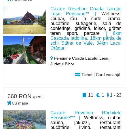
Cazare Revelion Coada Lacului
Leșu Pensiune** |
Wellness:
Ciubăr, râu în curte, cramă,
bucătărie, sufragerie, sală de
conferințe, grădină, foișor, grătar,
teren sport, parcare
| 6km
Cascada Iadolina, 18km pârtia de
schi Stâna de Vale, 34km Lacul
Drăgan
Pensiune Coada Lacului Lesu,
Județul Bihor
Tichet | Card vacanță
11
1
1 - 23
660 RON
/pers
Cu masă
Cazare Revelion Răchițele
Pensiune*** |
Wellness, ciubar,
sauna, jakuzzi, restaurant,
bucătărie, living, restaurant,