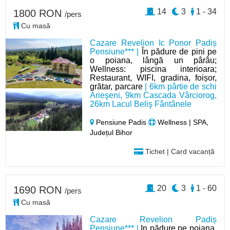
14
3
1 - 34
1800 RON
/pers
Cu masă
Cazare Revelion Ic Ponor Padiș
Pensiune*** |
În pădure de pini pe
o poiana, lângă un pârâu;
Wellness: piscina interioara;
Restaurant, WIFI, gradina, foișor,
grătar, parcare
| 6km pârtie de schi
Arieşeni, 9km Cascada Vârciorog,
26km Lacul Beliş Fântânele
Pensiune Padis
Wellness | SPA,
Județul Bihor
Tichet | Card vacanță
20
3
1 - 60
1690 RON
/pers
Cu masă
Cazare Revelion Padiș
Pensiune*** |
In pădure pe poiana,