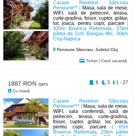
Cazare Revelion Sâncraiu
Pensiune** |
Masa, sala de mese,
WIFI, sală de petreceri, terasa,
curte-gradina, foisor, cuptor, grătar,
loc joaca, pentru copii, parcare
|
420m Biserica Reformata, 37km
pârtia de Schi Bangau Mic, 30km
Cluj-Napoca
Pensiune Sâncraiu,
Județul Cluj
Tichet | Card vacanță
8
3
1 - 27
1887 RON
/pers
Cu masă
Cazare Revelion Sâncraiu
Pensiune*** |
Masa, sala de mese,
WIFI, sala conferință, sală de
petreceri, terasa, curte-gradina,
foisor, cuptor, grătar, loc joaca,
pentru copii, parcare
| 65m
Biserica Reformata, 25km pârtie