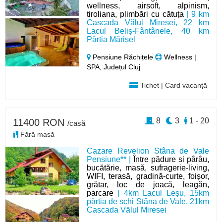
wellness, airsoft, alpinism,
tiroliana, plimbări cu cătuța
| 9 km
Cascada Vălul Miresei, 22 km
Lacul Beliș-Fântânele, 40 km
Pârtia Mărișel
Pensiune Răchițele
Wellness |
SPA, Județul Cluj
Tichet | Card vacanță
8
3
1 - 20
11400 RON
/casă
Fără masă
Cazare Revelion Stâna de Vale
Pensiune** |
Între pădure si pârâu,
bucătărie, masă, sufragerie-living,
WIFI, terasă, gradină-curte, foișor,
grătar, loc de joacă, leagăn,
parcare
| 4km Lacul Leșu, 15km
pârtia de schi Stâna de Vale, 21km
Cascada Vălul Miresei