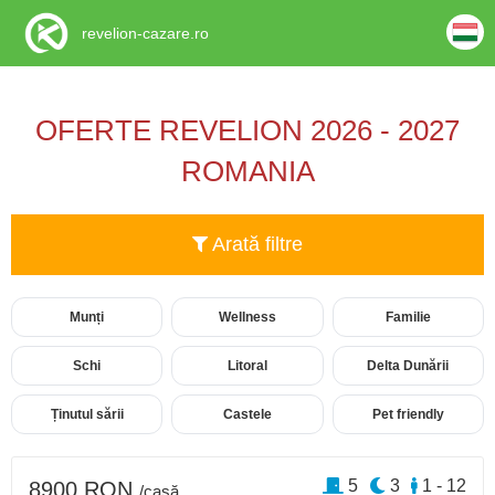
revelion-cazare.ro
OFERTE REVELION 2026 - 2027
ROMANIA
Arată filtre
Munți
Wellness
Familie
Schi
Litoral
Delta Dunării
Ținutul sării
Castele
Pet friendly
5
3
1 - 12
8900 RON
/casă