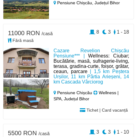
Pensiune Chișcău,
Județul Bihor
8
3
1 - 18
11000 RON
/casă
Fără masă
Cazare Revelion Chișcău
Pensiune*** |
Wellness: Ciubar;
Bucătărie, masă, sufragerie-living,
terasa, gradina-curte, foișor, grătar,
ceaun, parcare
| 1,5 km Peștera
Urșilor, 11 km Pârtia Arieșeni, 14
km Cascada Vârciorog
Pensiune Chișcău
Wellness |
SPA, Județul Bihor
Tichet | Card vacanță
3
3
1 - 10
5500 RON
/casă