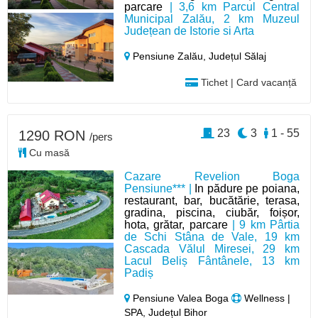
parcare
| 3,6 km Parcul Central
Municipal Zalău, 2 km Muzeul
Județean de Istorie si Arta
Pensiune Zalău,
Județul Sălaj
Tichet | Card vacanță
23
3
1 - 55
1290 RON
/pers
Cu masă
Cazare Revelion Boga
Pensiune*** |
In pădure pe poiana,
restaurant, bar, bucătărie, terasa,
gradina, piscina, ciubăr, foișor,
hota, grătar, parcare
| 9 km Pârtia
de Schi Stâna de Vale, 19 km
Cascada Vălul Miresei, 29 km
Lacul Beliș Fântânele, 13 km
Padiș
Pensiune Valea Boga
Wellness |
SPA, Județul Bihor