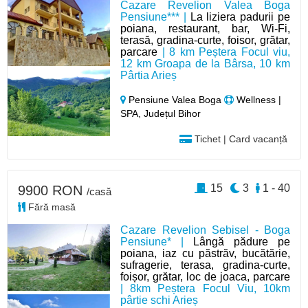
Cazare Revelion Valea Boga
Pensiune*** |
La liziera padurii pe
poiana, restaurant, bar, Wi-Fi,
terasă, gradina-curte, foisor, grătar,
parcare
| 8 km Peștera Focul viu,
12 km Groapa de la Bârsa, 10 km
Pârtia Arieș
Pensiune Valea Boga
Wellness |
SPA, Județul Bihor
Tichet | Card vacanță
15
3
1 - 40
9900 RON
/casă
Fără masă
Cazare Revelion Sebisel - Boga
Pensiune* |
Lângă pădure pe
poiana, iaz cu păstrăv, bucătărie,
sufragerie, terasa, gradina-curte,
foișor, grătar, loc de joaca, parcare
| 8km Peștera Focul Viu, 10km
pârtie schi Arieș