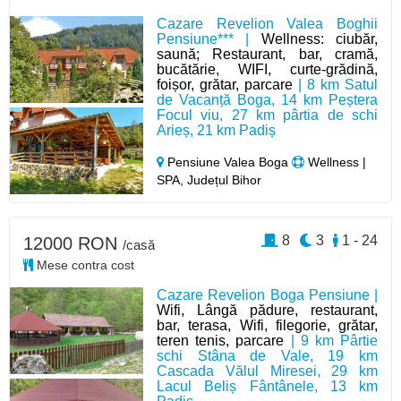
Cazare Revelion Valea Boghii
Pensiune*** |
Wellness: ciubăr,
saună; Restaurant, bar, cramă,
bucătărie, WIFI, curte-grădină,
foișor, grătar, parcare
| 8 km Satul
de Vacanță Boga, 14 km Peștera
Focul viu, 27 km pârtia de schi
Arieș, 21 km Padiș
Pensiune Valea Boga
Wellness |
SPA, Județul Bihor
8
3
1 - 24
12000 RON
/casă
Mese contra cost
Cazare Revelion Boga Pensiune |
Wifi, Lângă pădure, restaurant,
bar, terasa, Wifi, filegorie, grătar,
teren tenis, parcare
| 9 km Pârtie
schi Stâna de Vale, 19 km
Cascada Vălul Miresei, 29 km
Lacul Beliș Fântânele, 13 km