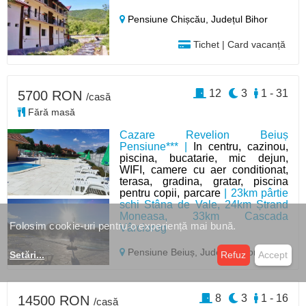
Pensiune Chișcău,
Județul Bihor
Tichet | Card vacanță
12
3
1 - 31
5700 RON
/casă
Fără masă
Cazare Revelion Beiuș
Pensiune*** |
In centru, cazinou,
piscina, bucatarie, mic dejun,
WIFI, camere cu aer conditionat,
terasa, gradina, gratar, piscina
pentru copii, parcare
| 23km pârtie
schi Stâna de Vale, 24km Ștrand
Moneasa, 33km Cascada
Folosim cookie-uri pentru o experiență mai bună.
Vârciorog
Pensiune Beiuș,
Județul Bihor
Setări
...
Refuz
Accept
8
3
1 - 16
14500 RON
/casă