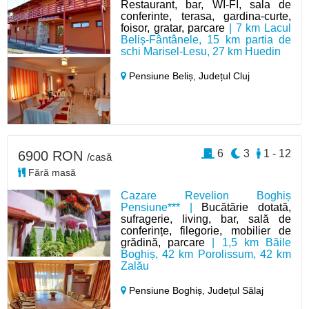
Restaurant, bar, WI-FI, sala de
conferinte, terasa, gardina-curte,
foisor, gratar, parcare
| 7 km Lacul
Beliș-Fântânele, 15 km partia de
schi Marisel-Lesu, 27 km Huedin
Pensiune Beliș,
Județul Cluj
6
3
1 - 12
6900 RON
/casă
Fără masă
Cazare Revelion Boghiș
Pensiune*** |
Bucătărie dotată,
sufragerie, living, bar, sală de
conferințe, filegorie, mobilier de
grădină, parcare
| 1,5 km Băile
Boghiș, 42 km Porolissum, 42 km
Zalău
Pensiune Boghiș,
Județul Sălaj