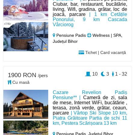
Ciubar, bar, restaurant, bucătărie,
living, Wifi, gradina, grătar, loc de
joacă, parcare
| 1 km Cetățile
Ponorului, 9 km Cascada
Vârciorog
Pensiune Padis
Wellness | SPA,
Județul Bihor
Tichet | Card vacanță
10
3
1 - 32
1900 RON
/pers
Cu masă
Cazare Revelion Padiș
Pensiune** |
Cameră de zi, sala
de mese, Internet WiFi, bucătărie ,
terasa, zonă verde, grătar, ceaun,
parcare
| Vârtop Ski Slope 10 km,
Piatra Grăitoare Partia de schi 11
km, Pestera Scărișoara 13 km
Pensiune Padis,
Județul Bihor