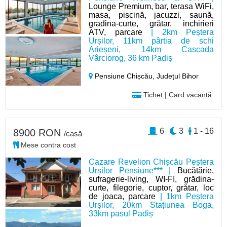
Lounge Premium, bar, terasa WiFi,
masa, piscină, jacuzzi, saună,
gradina-curte, grătar, inchirieri
ATV, parcare
| 2km Peștera
Urșilor, 11km pârtia de schi
Arieșeni, 14km Cascada
Vârciorog, 36 km Padiș
Pensiune Chișcău,
Județul Bihor
Tichet | Card vacanță
6
3
1 - 16
8900 RON
/casă
Mese contra cost
Cazare Revelion Chișcău Peștera
Urșilor Pensiune*** |
Bucătărie,
sufragerie-living, WI-FI, grădina-
curte, filegorie, cuptor, grătar, loc
de joaca, parcare
| 1km Peștera
Urșilor, 20km Stațiunea Boga,
33km pasul Padiș