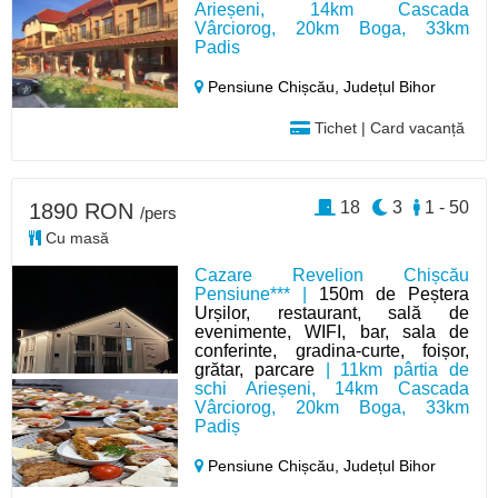
Arieșeni, 14km Cascada
Vârciorog, 20km Boga, 33km
Padis
Pensiune Chișcău,
Județul Bihor
Tichet | Card vacanță
18
3
1 - 50
1890 RON
/pers
Cu masă
Cazare Revelion Chișcău
Pensiune*** |
150m de Peștera
Urșilor, restaurant, sală de
evenimente, WIFI, bar, sala de
conferinte, gradina-curte, foișor,
grătar, parcare
| 11km pârtia de
schi Arieșeni, 14km Cascada
Vârciorog, 20km Boga, 33km
Padiș
Pensiune Chișcău,
Județul Bihor