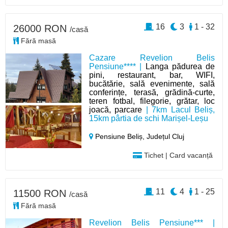
16
3
1 - 32
26000 RON
/casă
Fără masă
Cazare Revelion Belis
Pensiune**** |
Langa pădurea de
pini, restaurant, bar, WIFI,
bucătărie, sală evenimente, sală
conferințe, terasă, grădină-curte,
teren fotbal, filegorie, grătar, loc
joacă, parcare
| 7km Lacul Beliș,
15km pârtia de schi Marișel-Leșu
Pensiune Beliș,
Județul Cluj
Tichet | Card vacanță
11
4
1 - 25
11500 RON
/casă
Fără masă
Revelion Belis Pensiune*** |