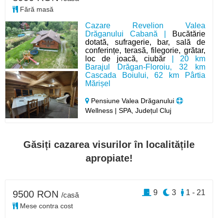
Fără masă
Cazare Revelion Valea
Drăganului Cabană |
Bucătărie
dotată, sufragerie, bar, sală de
conferințe, terasă, filegorie, grătar,
loc de joacă, ciubăr
| 20 km
Barajul Drăgan-Floroiu, 32 km
Cascada Boiului, 62 km Pârtia
Mărișel
Pensiune Valea Drăganului
Wellness | SPA, Județul Cluj
Găsiți cazarea visurilor în localitățile
apropiate!
9
3
1 - 21
9500 RON
/casă
Mese contra cost