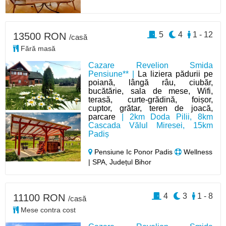
5
4
1 - 12
13500 RON
/casă
Fără masă
Cazare Revelion Smida
Pensiune** |
La liziera pădurii pe
poiană, lângă râu, ciubăr,
bucătărie, sala de mese, Wifi,
terasă, curte-grădină, foișor,
cuptor, grătar, teren de joacă,
parcare
| 2km Doda Pilii, 8km
Cascada Vălul Miresei, 15km
Padiș
Pensiune Ic Ponor Padis
Wellness
| SPA, Județul Bihor
4
3
1 - 8
11100 RON
/casă
Mese contra cost