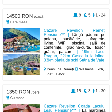
8
5
1 - 24
14500 RON
/casă
Fără masă
Cazare Revelion Remeți
Pensiune*** |
Lângă pădure pe
poiana, bucătătrie, sufragerie-
living, WIFI, piscină, sală de
conferințe, gradina-curte, foișor,
grătar, parcare
| 19km Lacul
Dragan, 22km Cascada Iadolina,
33km pârtia de schi Stâna de Vale
Pensiune Remeți
Wellness | SPA,
Județul Bihor
15
3
1 - 30
1350 RON
/pers
Cu masă
Cazare Revelion Coada Lacului
Lesu Pensiune*** |
La marginea