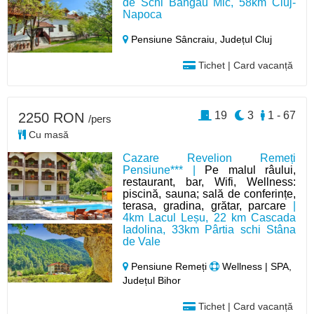
de Schi Bangau Mic, 58km Cluj-
Napoca
Pensiune Sâncraiu,
Județul Cluj
Tichet | Card vacanță
19
3
1 - 67
2250 RON
/pers
Cu masă
Cazare Revelion Remeți
Pensiune*** |
Pe malul râului,
restaurant, bar, Wifi, Wellness:
piscină, sauna; sală de conferințe,
terasa, gradina, grătar, parcare
|
4km Lacul Leșu, 22 km Cascada
Iadolina, 33km Pârtia schi Stâna
de Vale
Pensiune Remeți
Wellness | SPA,
Județul Bihor
Tichet | Card vacanță