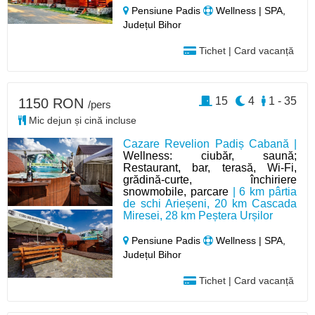
Pensiune Padis
Wellness | SPA,
Județul Bihor
Tichet | Card vacanță
15
4
1 - 35
1150 RON
/pers
Mic dejun și cină incluse
Cazare Revelion Padiș Cabană |
Wellness: ciubăr, saună;
Restaurant, bar, terasă, Wi-Fi,
grădină-curte, închiriere
snowmobile, parcare
| 6 km pârtia
de schi Arieșeni, 20 km Cascada
Miresei, 28 km Peștera Urșilor
Pensiune Padis
Wellness | SPA,
Județul Bihor
Tichet | Card vacanță