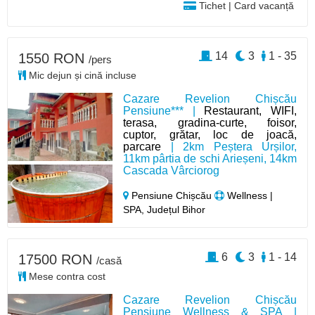
Tichet | Card vacanță
14
3
1 - 35
1550 RON
/pers
Mic dejun și cină incluse
Cazare Revelion Chișcău
Pensiune*** |
Restaurant, WIFI,
terasa, gradina-curte, foisor,
cuptor, grătar, loc de joacă,
parcare
| 2km Peștera Urșilor,
11km pârtia de schi Arieșeni, 14km
Cascada Vârciorog
Pensiune Chișcău
Wellness |
SPA, Județul Bihor
6
3
1 - 14
17500 RON
/casă
Mese contra cost
Cazare Revelion Chișcău
Pensiune Wellness & SPA |