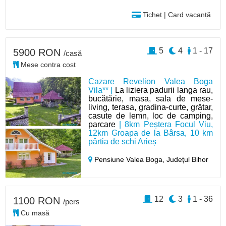
Tichet | Card vacanță
5
4
1 - 17
5900 RON
/casă
Mese contra cost
Cazare Revelion Valea Boga
Vila** |
La liziera padurii langa rau,
bucătărie, masa, sala de mese-
living, terasa, gradina-curte, grătar,
casute de lemn, loc de camping,
parcare
| 8km Peștera Focul Viu,
12km Groapa de la Bârsa, 10 km
pârtia de schi Arieș
Pensiune Valea Boga,
Județul Bihor
12
3
1 - 36
1100 RON
/pers
Cu masă