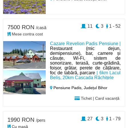
11
3
1 - 52
7500 RON
/casă
Mese contra cost
Cazare Revelion Padis Pensiune |
Restaurant (mic dejun,
demipensiune), bar, camere și
căsuțe, Wi-Fi, sistem de
sonorizare, terasă, curte-grădină,
foișor, grătar, perete de cățărare,
foc de tabără, parcare
| 6km Lacul
Beliș, 20km Cascada Răchițele
Pensiune Padis,
Județul Bihor
Tichet | Card vacanță
27
3
1 - 79
1990 RON
/pers
Cu masă