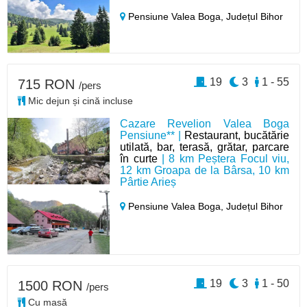
Pensiune Valea Boga,
Județul Bihor
19
3
1 - 55
715 RON
/pers
Mic dejun și cină incluse
Cazare Revelion Valea Boga
Pensiune** |
Restaurant, bucătărie
utilată, bar, terasă, grătar, parcare
în curte
| 8 km Peștera Focul viu,
12 km Groapa de la Bârsa, 10 km
Pârtie Arieș
Pensiune Valea Boga,
Județul Bihor
19
3
1 - 50
1500 RON
/pers
Cu masă