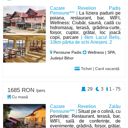
Cazare Revelion Padiș
Pensiune*** |
La liziera padurii pe
poiana, restaurant, bar, WIFI,
Wellness: Ciubăr, saună, cadă cu
hidromasaj, terasă, grădina-curte,
foișor, cuptor, grătar, loc joacă
copii, parcare
| 6km Lacul Beliș,
10km pârtia de schi Arieșeni, 2
Pensiune Padis
Wellness | SPA,
Județul Bihor
Tichet | Card vacanță
29
3
1 - 75
1685 RON
/pers
Cu masă
Cazare Revelion Zalău
Pensiune*** |
Situat pe o colină, cu
priveliște; Restaurant, terasă, bar,
WIFI, sală de conferințe, de
evenimente, grădină, foișor, grătar,