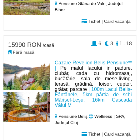
Pensiune Stâna de Vale,
Județul
Bihor
Tichet | Card vacanță
6
3
1 - 18
15990 RON
/casă
Fără masă
Cazare Revelion Beliș Pensiune**
|
Pe malul lacului in padure,
ciubăr, cada cu hidromasaj,
bucătărie, sala de mese-living,
terasă, grădină, foisor, cuptor,
grătar, parcare
| 100m Lacul Beliș-
Fântânele, 5km pârtia de schi
Mărișel-Leșu, 16km Cascada
Vălul M
Pensiune Beliș
Wellness | SPA,
Județul Cluj
Tichet | Card vacanță