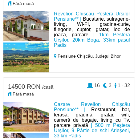
Fără masă
Revelion Chișcău Peștera Urșilor
Pensiune** |
Bucatarie, sufragerie-
living, WI-FI, gradina-curte,
filegorie, cuptor, gratar, loc de
joaca, parcare
| 1km Peștera
Urșilor, 20km Boga, 33km pasul
Padis
Pensiune Chișcău,
Județul Bihor
16
3
1 - 32
14500 RON
/casă
Fără masă
Cazare Revelion Chișcău
Pensiune** |
Restaurant, bar,
terasă, grădină, grătar, wifi,
cameră de bagaje, living cu Tv,
parcare privată
| 500 m Peștera
Urșilor, 9 Pârtie de schi Arieșeni,
33 km Padis