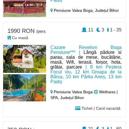
Padiș
Pensiune Valea Boga,
Județul Bihor
11
3
1 - 35
1990 RON
/pers
Cu masă
Cazare Revelion Boga
Pensiune*** |
Lângă pădure si
parau, sala de mese, bucătărie,
masă, Wifi, terasă, foișor, hota,
grătar, parcare
| 8 km Peștera
Focul viu, 12 km Groapa de la
Bârsa, 10 km Pârtia Arieș, 13 km
Padiș
Pensiune Valea Boga
Wellness |
SPA, Județul Bihor
Tichet | Card vacanță
21
3
1 - 60