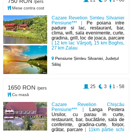
750 RON
/pers
Mese contra cost
Cazare Revelion Simleu Silvaniei
Pensiune*** |
Pe poiana intre
padure si lac, restaurant, bar,
clima, wifi, sala evenimente, curte,
gradina, grill, loc de joaca, parcare
| 12 km lac Vârşolţ, 15 km Boghis,
27 km Zalau
Pensiune Șimleu Silvaniei,
Județul
Sălaj
25
3
1 - 58
1650 RON
/pers
Cu masă
Cazare Revelion Chișcău
Pensiune*** |
Langa Pestera
Ursilor, cu parau in curte,
restaurant, bar, bucătărie, sala de
conferinte, gradina-curte, foișor,
grătar, parcare
| 11km pârtie schi