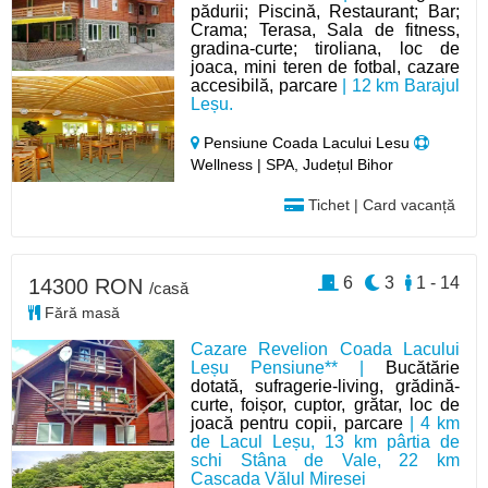
pădurii; Piscină, Restaurant; Bar;
Crama; Terasa, Sala de fitness,
gradina-curte; tiroliana, loc de
joaca, mini teren de fotbal, cazare
accesibilă, parcare
| 12 km Barajul
Leșu.
Pensiune Coada Lacului Lesu
Wellness | SPA, Județul Bihor
Tichet | Card vacanță
6
3
1 - 14
14300 RON
/casă
Fără masă
Cazare Revelion Coada Lacului
Leșu Pensiune** |
Bucătărie
dotată, sufragerie-living, grădină-
curte, foișor, cuptor, grătar, loc de
joacă pentru copii, parcare
| 4 km
de Lacul Leșu, 13 km pârtia de
schi Stâna de Vale, 22 km
Cascada Vălul Miresei