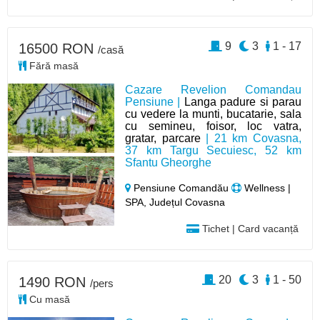
9
3
1 - 17
16500 RON
/casă
Fără masă
Cazare Revelion Comandau
Pensiune |
Langa padure si parau
cu vedere la munti, bucatarie, sala
cu semineu, foisor, loc vatra,
gratar, parcare
| 21 km Covasna,
37 km Targu Secuiesc, 52 km
Sfantu Gheorghe
Pensiune Comandău
Wellness |
SPA, Județul Covasna
Tichet | Card vacanță
20
3
1 - 50
1490 RON
/pers
Cu masă