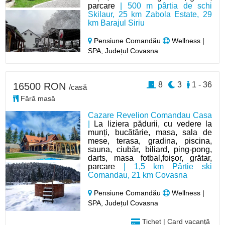
parcare
| 500 m pârtia de schi
Skilaur, 25 km Zabola Estate, 29
km Barajul Siriu
Pensiune Comandău
Wellness |
SPA, Județul Covasna
8
3
1 - 36
16500 RON
/casă
Fără masă
Cazare Revelion Comandau Casa
|
La liziera pădurii, cu vedere la
munți, bucătărie, masa, sala de
mese, terasa, gradina, piscina,
sauna, ciubăr, biliard, ping-pong,
darts, masa fotbal,foișor, grătar,
parcare
| 1,5 km Pârtie ski
Comandau, 21 km Covasna
Pensiune Comandău
Wellness |
SPA, Județul Covasna
Tichet | Card vacanță