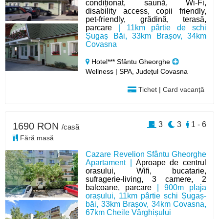
condiționat, saună, Wi-Fi,
disability access, copii friendly,
pet-friendly, grădină, terasă,
parcare
| 11km pârtie de schi
Șugaș Băi, 33km Brașov, 34km
Covasna
Hotel*** Sfântu Gheorghe
Wellness | SPA, Județul Covasna
Tichet | Card vacanță
3
3
1 - 6
1690 RON
/casă
Fără masă
Cazare Revelion Sfântu Gheorghe
Apartament |
Aproape de centrul
orasului, Wifi, bucatarie,
sufragerie-living, 3 camere, 2
balcoane, parcare
| 900m plaja
orașului, 11km pârtie schi Șugaș-
băi, 33km Brașov, 34km Covasna,
67km Cheile Vârghișului