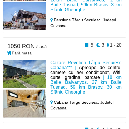
Baile Tusnad, 59km Brasov, 3 km
Sfântu Gheorghe
Pensiune Târgu Secuiesc,
Județul
Covasna
5
3
1 - 20
1050 RON
/casă
Fără masă
Cazare Revelion Târgu Secuiesc
Cabana*** |
Aproape de centru,
camere cu aer conditionat, Wifi,
curte, gradina, parcare
| 18 km
Baile Balvanyos, 27 km Baile
Tusnad, 59 km Brasov, 30 km
Sfântu Gheorghe
Cabană Târgu Secuiesc,
Județul
Covasna