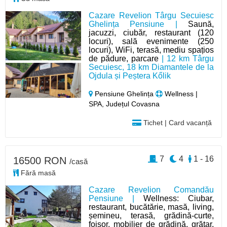
Cazare Revelion Târgu Secuiesc
Ghelința Pensiune |
Saună,
jacuzzi, ciubăr, restaurant (120
locuri), sală evenimente (250
locuri), WiFi, terasă, mediu spațios
de pădure, parcare
| 12 km Târgu
Secuiesc, 18 km Diamantele de la
Ojdula și Peștera Kőlik
Pensiune Ghelința
Wellness |
SPA, Județul Covasna
Tichet | Card vacanță
7
4
1 - 16
16500 RON
/casă
Fără masă
Cazare Revelion Comandău
Pensiune |
Wellness: Ciubar,
restaurant, bucătărie, masă, living,
șemineu, terasă, grădină-curte,
foișor, mobilier de grădină, grătar,