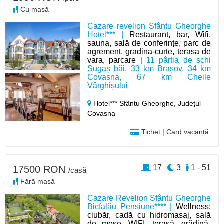
Cu masă
Cazare revelion Sfântu Gheorghe
Hotel*** |
Restaurant, bar, Wifi,
sauna, sală de conferințe, parc de
agrement, gradina-curte, terasa de
vara, parcare
| 11 pârtia de schi
Șugaș băi, 33 km Brașov, 34 km
Covasna, 67 km Cheile
Vârghișului
Hotel*** Sfântu Gheorghe,
Județul
Covasna
Tichet | Card vacanță
17
3
1 - 51
17500 RON
/casă
Fără masă
Cazare Revelion Sfântu Gheorghe
Bicfalău Pensiune**** |
Wellness:
ciubăr, cadă cu hidromasaj, sală
de mese, WIFI, terasă, grădină-