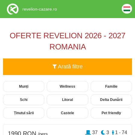
revelion-cazare.ro
OFERTE REVELION 2026 - 2027
ROMANIA
Arată filtre
Munți
Wellness
Familie
Schi
Litoral
Delta Dunării
Ținutul sării
Castele
Pet friendly
37
3
1 - 74
1990 RON
/pers