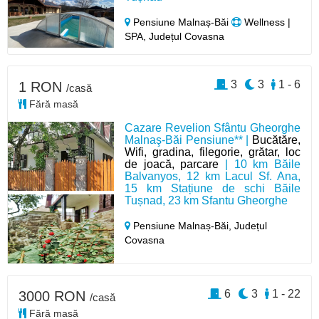
Pensiune Malnaș-Băi
Wellness |
SPA, Județul Covasna
3
3
1 - 6
1 RON
/casă
Fără masă
Cazare Revelion Sfântu Gheorghe
Malnaş-Băi Pensiune** |
Bucătăre,
Wifi, gradina, filegorie, grătar, loc
de joacă, parcare
| 10 km Băile
Balvanyos, 12 km Lacul Sf. Ana,
15 km Stațiune de schi Băile
Tușnad, 23 km Sfantu Gheorghe
Pensiune Malnaș-Băi,
Județul
Covasna
6
3
1 - 22
3000 RON
/casă
Fără masă