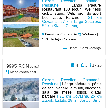
Cazare Revelion Comandau
Pensiune |
Langa Padure,
Restaurant 100 locuri, Wellness:
ciubar, sauna, Wifi, Teren de sport,
Loc vatra, Parcare
| 21 km
Covasna, 37 km Targu Secuiesc,
52 km Sfantu Gheorghe
Pensiune Comandău
Wellness |
SPA, Județul Covasna
Tichet | Card vacanță
4
3
1 - 26
9995 RON
/casă
Mese contra cost
Cazare Revelion Comandău
Pensiune |
Lânga pădure și pârtie
de schi, vedere la munți, bucătărie,
sală de mese, foișor, grătar,
parcare
| 21 km Covasna, 25 km
Zabola Estate, 29 km Barajul Siriu