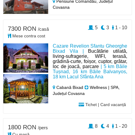
Pensiune Comandău,
Județul
Covasna
5
3
1 - 10
7300 RON
/casă
Mese contra cost
Cazare Revelion Sfantu Gheorghe
Bixad Vila |
Bucătărie utilată,
living-sufragerie, WIFI, terasă,
grădină-curte, foișor, cuptor, grătar,
loc de joacă, parcare
| 5 km Băile
Tușnad, 16 km Băile Balvanyos,
18 km Lacul Sfânta Ana
Cabană Bixad
Wellness | SPA,
Județul Covasna
Tichet | Card vacanță
8
4
1 - 20
1800 RON
/pers
Cu masă