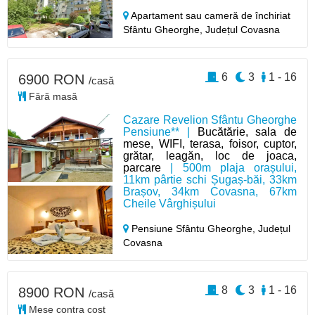
Apartament sau cameră de închiriat
Sfântu Gheorghe,
Județul Covasna
6
3
1 - 16
6900 RON
/casă
Fără masă
Cazare Revelion Sfântu Gheorghe
Pensiune** |
Bucătărie, sala de
mese, WIFI, terasa, foisor, cuptor,
grătar, leagăn, loc de joaca,
parcare
| 500m plaja orașului,
11km pârtie schi Șugaș-băi, 33km
Brașov, 34km Covasna, 67km
Cheile Vârghișului
Pensiune Sfântu Gheorghe,
Județul
Covasna
8
3
1 - 16
8900 RON
/casă
Mese contra cost