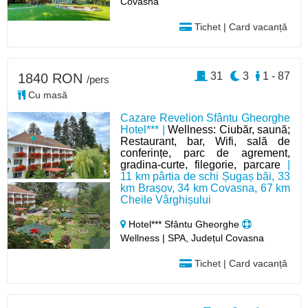
Covasna
Tichet | Card vacanță
31
3
1 - 87
1840 RON
/pers
Cu masă
Cazare Revelion Sfântu Gheorghe
Hotel*** |
Wellness: Ciubăr, saună;
Restaurant, bar, Wifi, sală de
conferințe, parc de agrement,
gradina-curte, filegorie, parcare
|
11 km pârtia de schi Șugaș băi, 33
km Brașov, 34 km Covasna, 67 km
Cheile Vârghișului
Hotel*** Sfântu Gheorghe
Wellness | SPA, Județul Covasna
Tichet | Card vacanță