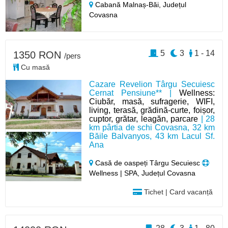
Cabană Malnaș-Băi,
Județul
Covasna
5
3
1 - 14
1350 RON
/pers
Cu masă
Cazare Revelion Târgu Secuiesc
Cernat Pensiune** |
Wellness:
Ciubăr, masă, sufragerie, WIFI,
living, terasă, grădină-curte, foișor,
cuptor, grătar, leagăn, parcare
| 28
km pârtia de schi Covasna, 32 km
Băile Balvanyos, 43 km Lacul Sf.
Ana
Casă de oaspeți Târgu Secuiesc
Wellness | SPA, Județul Covasna
Tichet | Card vacanță