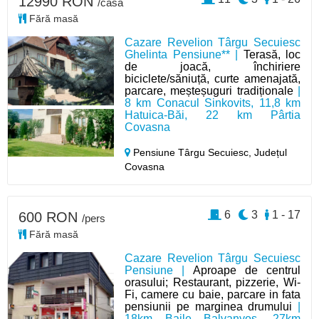
12990 RON
/casă
Fără masă
Cazare Revelion Târgu Secuiesc
Ghelinta Pensiune** |
Terasă, loc
de joacă, închiriere
biciclete/săniuță, curte amenajată,
parcare, meșteșuguri tradiționale
|
8 km Conacul Sinkovits, 11,8 km
Hatuica-Băi, 22 km Pârtia
Covasna
Pensiune Târgu Secuiesc,
Județul
Covasna
6
3
1 - 17
600 RON
/pers
Fără masă
Cazare Revelion Târgu Secuiesc
Pensiune |
Aproape de centrul
orasului; Restaurant, pizzerie, Wi-
Fi, camere cu baie, parcare in fata
pensiunii pe marginea drumului
|
18km Baile Balvanyos, 27km