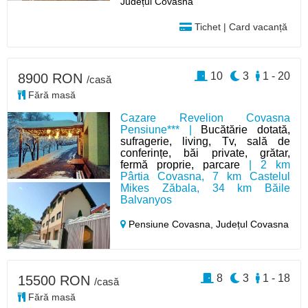
Județul Covasna
Tichet | Card vacanță
10
3
1 - 20
8900 RON
/casă
Fără masă
Cazare Revelion Covasna
Pensiune*** |
Bucătărie dotată,
sufragerie, living, Tv, sală de
conferințe, băi private, grătar,
fermă proprie, parcare
| 2 km
Pârtia Covasna, 7 km Castelul
Mikes Zăbala, 34 km Băile
Balvanyos
Pensiune Covasna,
Județul Covasna
8
3
1 - 18
15500 RON
/casă
Fără masă