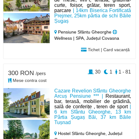
curte, foișor, grătar, teren sport,
parcare
| 14km Biserica Fortificată
Prejmer, 25km pârtia de schi Băile
Șugaș
Pensiune Sfântu Gheorghe
Wellness | SPA, Județul Covasna
Tichet | Card vacanță
30
1
1 - 81
300 RON
/pers
Mese contra cost
Cazare Revelion Sfântu Gheorghe
Arcuș Pensiune *** |
Restaurant,
bar, terasă, mobilier de grădină,
sală de conferițe , teren de sport
|
6 km Sfântu Gheorghe, 13 km
Pârtia Șugaș Băi, 37 km Băile
Tușnad
Hostel Sfântu Gheorghe,
Județul