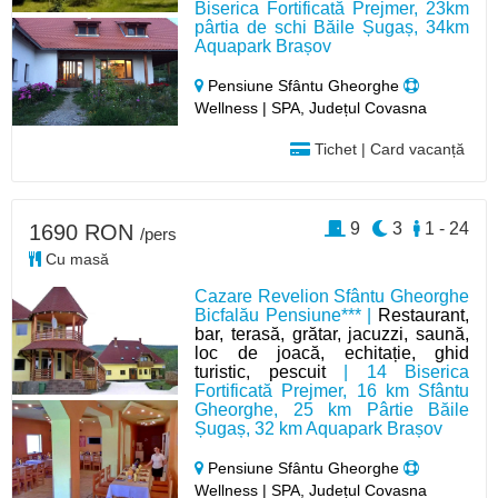
Biserica Fortificată Prejmer, 23km
pârtia de schi Băile Șugaș, 34km
Aquapark Brașov
Pensiune Sfântu Gheorghe
Wellness | SPA, Județul Covasna
Tichet | Card vacanță
9
3
1 - 24
1690 RON
/pers
Cu masă
Cazare Revelion Sfântu Gheorghe
Bicfalău Pensiune*** |
Restaurant,
bar, terasă, grătar, jacuzzi, saună,
loc de joacă, echitație, ghid
turistic, pescuit
| 14 Biserica
Fortificată Prejmer, 16 km Sfântu
Gheorghe, 25 km Pârtie Băile
Șugaș, 32 km Aquapark Brașov
Pensiune Sfântu Gheorghe
Wellness | SPA, Județul Covasna