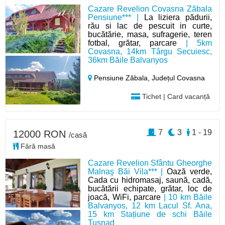
Cazare Revelion Covasna Zăbala
Pensiune*** |
La liziera pădurii,
rău si lac de pescuit in curte,
bucătărie, masa, sufragerie, teren
fotbal, grătar, parcare
| 5km
Covasna, 14km Târgu Secuiesc,
36km Băile Balvanyos
Pensiune Zăbala,
Județul Covasna
Tichet | Card vacanță
7
3
1 - 19
12000 RON
/casă
Fără masă
Cazare Revelion Sfântu Gheorghe
Malnaş Băi Vila*** |
Oază verde,
Cada cu hidromasaj, saună, cadă,
bucătării echipate, grătar, loc de
joacă, WiFi, parcare
| 10 km Băile
Balvanyos, 12 km Lacul Sf. Ana,
15 km Stațiune de schi Băile
Tușnad