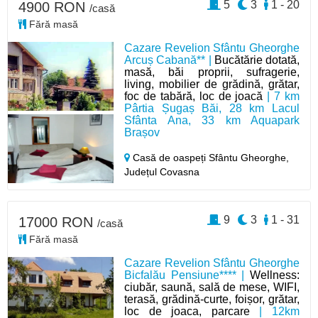
5
3
1 - 20
4900 RON
/casă
Fără masă
Cazare Revelion Sfântu Gheorghe
Arcuș Cabană** |
Bucătărie dotată,
masă, băi proprii, sufragerie,
living, mobilier de grădină, grătar,
foc de tabără, loc de joacă
| 7 km
Pârtia Șugaș Băi, 28 km Lacul
Sfânta Ana, 33 km Aquapark
Brașov
Casă de oaspeți Sfântu Gheorghe,
Județul Covasna
9
3
1 - 31
17000 RON
/casă
Fără masă
Cazare Revelion Sfântu Gheorghe
Bicfalău Pensiune**** |
Wellness:
ciubăr, saună, sală de mese, WIFI,
terasă, grădină-curte, foișor, grătar,
loc de joaca, parcare
| 12km