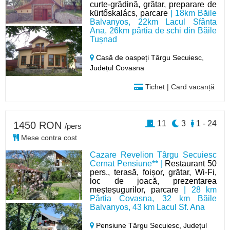
curte-grădină, grătar, preparare de
kürtőskalács, parcare
| 18km Băile
Balvanyos, 22km Lacul Sfânta
Ana, 26km pârtia de schi din Băile
Tușnad
Casă de oaspeți Târgu Secuiesc,
Județul Covasna
Tichet | Card vacanță
11
3
1 - 24
1450 RON
/pers
Mese contra cost
Cazare Revelion Târgu Secuiesc
Cernat Pensiune** |
Restaurant 50
pers., terasă, foișor, grătar, Wi-Fi,
loc de joacă, prezentarea
meșteșugurilor, parcare
| 28 km
Pârtia Covasna, 32 km Băile
Balvanyos, 43 km Lacul Sf. Ana
Pensiune Târgu Secuiesc,
Județul