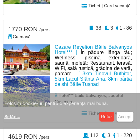
Tichet | Card vacanță
38
3
1 - 86
1770 RON
/pers
Cu masă
Cazare Revelion Băile Balvanyos
Hotel*** |
În pădure lânga râu;
Wellness: piscină exterioară,
saună, mofetă; Restaurant, terasă,
WiFi, sală rustică, grădina de vară,
parcare
| 1,3km Tinovul Bufnitor,
5km Lacul Sfânta Ana, 8km pârtia
de shi Băile Tușnad
Hotel*** Băile Bálványos,
Județul
Covasna
Folosim cookie-uri pentru o experiență mai bună.
Tichet | Card vacanță
Setări
...
Refuz
Accept
112
3
1 - 220
4619 RON
/pers