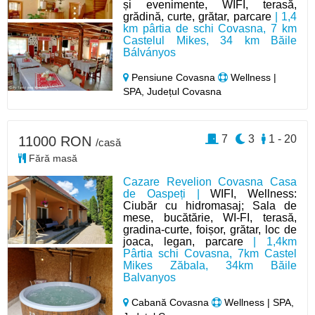
și evenimente, WIFI, terasă,
grădină, curte, grătar, parcare
| 1,4
km pârtia de schi Covasna, 7 km
Castelul Mikes, 34 km Băile
Bálványos
Pensiune Covasna
Wellness |
SPA, Județul Covasna
7
3
1 - 20
11000 RON
/casă
Fără masă
Cazare Revelion Covasna Casa
de Oaspeți |
WIFI, Wellness:
Ciubăr cu hidromasaj; Sala de
mese, bucătărie, WI-FI, terasă,
gradina-curte, foișor, grătar, loc de
joaca, legan, parcare
| 1,4km
Pârtia schi Covasna, 7km Castel
Mikes Zăbala, 34km Băile
Balvanyos
Cabană Covasna
Wellness | SPA,