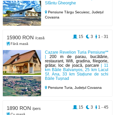
Sfântu Gheorghe
Pensiune Târgu Secuiesc,
Județul
Covasna
15
3
1 - 31
15900 RON
/casă
Fără masă
Cazare Revelion Turia Pensiune**
|
200 m de parau, bucătărie,
restaurant, Wifi, gradina, filegorie,
grătar, loc de joacă, parcare
| 11
km Băile Balvanyos, 25 km Lacul
Sf. Ana, 33 km Stațiune de schi
Băile Tușnad
Pensiune Turia,
Județul Covasna
15
3
1 - 45
1890 RON
/pers
Cu masă