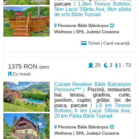
parcare
| 1,3km Tinovul Bufnitor,
5km Lacul Sfânta Ana, 8km pârtia
de schi Băile Tușnad
Pensiune Băile Bálványos
Wellness | SPA, Județul Covasna
Tichet | Card vacanță
25
3
1 - 73
1375 RON
/pers
Cu masă
Cazare Revelion Băile Balvanyos
Pensiune*** |
Piscină, restaurant,
bar, terasa, gradina, curte,
pavilion, cuptor, grătar, loc de
joaca, parcare
| 1,6 km Tinovul
Bufnitor, 6 km Lacul Sfânta Ana,
20 km Pârtia Băile Tușnad
Pensiune Băile Bálványos
Wellness | SPA, Județul Covasna