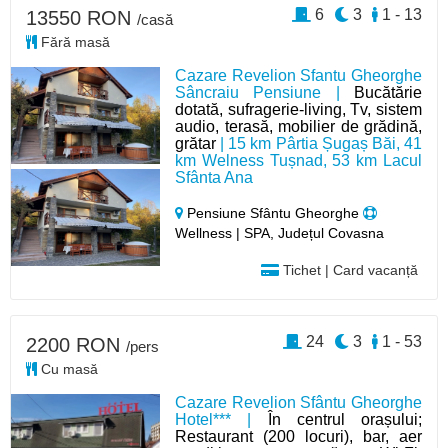
6
3
1 - 13
13550 RON
/casă
Fără masă
Cazare Revelion Sfantu Gheorghe
Sâncraiu Pensiune |
Bucătărie
dotată, sufragerie-living, Tv, sistem
audio, terasă, mobilier de grădină,
grătar
| 15 km Pârtia Șugaș Băi, 41
km Welness Tușnad, 53 km Lacul
Sfânta Ana
Pensiune Sfântu Gheorghe
Wellness | SPA, Județul Covasna
Tichet | Card vacanță
24
3
1 - 53
2200 RON
/pers
Cu masă
Cazare Revelion Sfântu Gheorghe
Hotel*** |
În centrul orașului;
Restaurant (200 locuri), bar, aer