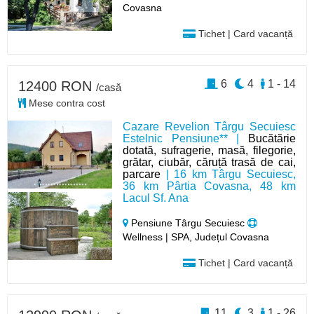
Covasna
Tichet | Card vacanță
6
4
1 - 14
12400 RON
/casă
Mese contra cost
Cazare Revelion Târgu Secuiesc
Estelnic Pensiune** |
Bucătărie
dotată, sufragerie, masă, filegorie,
grătar, ciubăr, căruță trasă de cai,
parcare
| 16 km Târgu Secuiesc,
36 km Pârtia Covasna, 48 km
Lacul Sf. Ana
Pensiune Târgu Secuiesc
Wellness | SPA, Județul Covasna
Tichet | Card vacanță
11
3
1 - 26