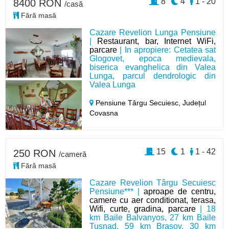
8
4
1 - 20
8400 RON
/casă
Fără masă
Cazare Revelion Lunga Pensiune
|
Restaurant, bar, Internet WiFi,
parcare
| In apropiere: Cetatea sat
Glogovet, epoca medievala,
biserica evanghelica din Valea
Lunga, parcul dendrologic din
Valea Lunga
Pensiune Târgu Secuiesc,
Județul
Covasna
15
1
1 - 42
250 RON
/cameră
Fără masă
Cazare Revelion Târgu Secuiesc
Pensiune*** |
aproape de centru,
camere cu aer conditionat, terasa,
Wifi, curte, gradina, parcare
| 18
km Baile Balvanyos, 27 km Baile
Tusnad, 59 km Brasov, 30 km