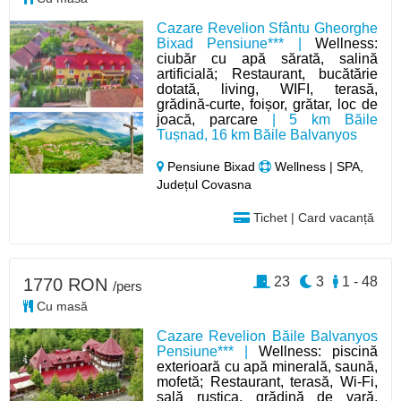
Cazare Revelion Sfântu Gheorghe
Bixad Pensiune*** |
Wellness:
ciubăr cu apă sărată, salină
artificială; Restaurant, bucătărie
dotată, living, WIFI, terasă,
grădină-curte, foișor, grătar, loc de
joacă, parcare
| 5 km Băile
Tușnad, 16 km Băile Balvanyos
Pensiune Bixad
Wellness | SPA,
Județul Covasna
Tichet | Card vacanță
23
3
1 - 48
1770 RON
/pers
Cu masă
Cazare Revelion Băile Balvanyos
Pensiune*** |
Wellness: piscină
exterioară cu apă minerală, saună,
mofetă; Restaurant, terasă, Wi-Fi,
sală rustica, grădină de vară,