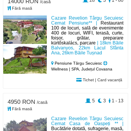
28
3
1 - 80
14000 RON
/casă
Fără masă
Cazare Revelion Târgu Secuiesc
Cernat Pensiune** |
Restaurant
100 de locuri, sală de evenimente
400 de locuri, WIFI, terasă, curte,
foișor, grătar, preparare
kürtőskalács, parcare
| 18km Băile
Balvanyos, 22km Lacul Sfânta
Ana, 26km Băile Tușnad
Pensiune Târgu Secuiesc
Wellness | SPA, Județul Covasna
Tichet | Card vacanță
5
3
1 - 13
4950 RON
/casă
Fără masă
Cazare Revelion Târgu Secuiesc
Cernat Casa de Oaspeți ** |
Bucătărie dotată, sufragerie, masă,