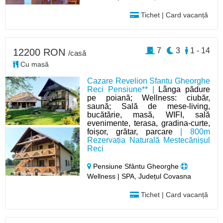
Tichet | Card vacanță
7
3
1 - 14
12200 RON
/casă
Cu masă
Cazare Revelion Sfantu Gheorghe
Reci Pensiune** |
Lânga pădure
pe poiană; Wellness: ciubăr,
saună; Sală de mese-living,
bucătărie, masă, WIFI, sală
evenimente, terasa, gradina-curte,
foișor, grătar, parcare
| 800m
Rezervația Naturală Mestecănișul
Reci
Pensiune Sfântu Gheorghe
Wellness | SPA, Județul Covasna
Tichet | Card vacanță