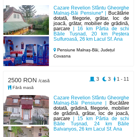
Cazare Revelion Sfântu Gheorghe
Malnaş-Băi Pensiune* |
Bucătărie
dotată, filegorie, grătar, loc de
joacă, grătar, mobilier de grădină,
parcare
| 16 km Pârtia de schi
Băile Tușnad, 20 km Peștera
Sulfuroasă, 26 km Lacul Sf. Ana
Pensiune Malnaș-Băi,
Județul
Covasna
3
3
1 - 11
2500 RON
/casă
Fără masă
Cazare Revelion Sfântu Gheorghe
Malnaş-Băi Pensiune |
Bucătăre
dotată, grădină, filegorie, mobilier
de grădină, grătar, loc de joacă,
parcare
| 15 km Pârtia de schi
Băile Tușnad, 24 km Băile
Balvanyos, 26 km Lacul Sf. Ana