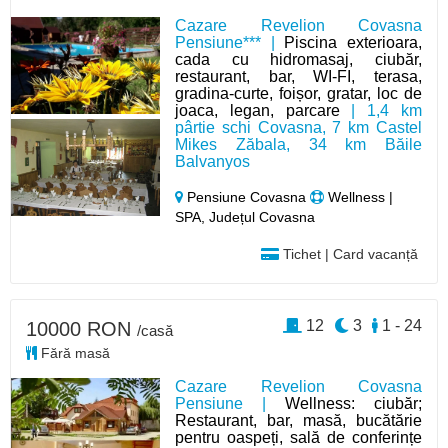
Cazare Revelion Covasna
Pensiune*** |
Piscina exterioara,
cada cu hidromasaj, ciubăr,
restaurant, bar, WI-FI, terasa,
gradina-curte, foișor, gratar, loc de
joaca, legan, parcare
| 1,4 km
pârtie schi Covasna, 7 km Castel
Mikes Zăbala, 34 km Băile
Balvanyos
Pensiune Covasna
Wellness |
SPA, Județul Covasna
Tichet | Card vacanță
12
3
1 - 24
10000 RON
/casă
Fără masă
Cazare Revelion Covasna
Pensiune |
Wellness: ciubăr;
Restaurant, bar, masă, bucătărie
pentru oaspeți, sală de conferințe