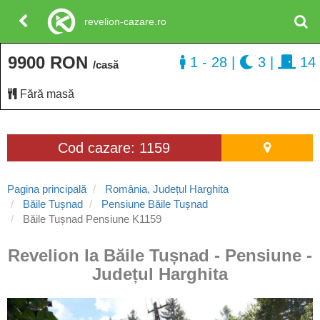
revelion-cazare.ro
9900 RON
1 - 28
|
3
|
14
/casă
Fără masă
Cod cazare: 1159
Pagina principală
România, Județul Harghita
Băile Tușnad
Pensiune Băile Tușnad
Băile Tușnad Pensiune K1159
Revelion la Băile Tușnad - Pensiune -
Județul Harghita