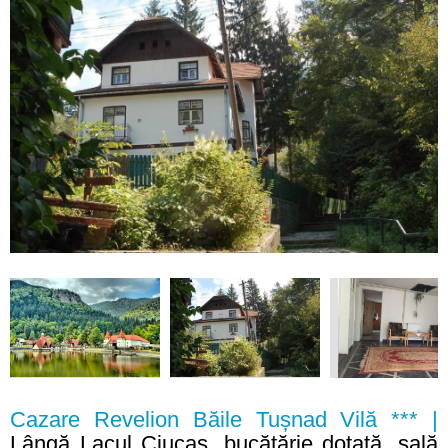
Cazare Revelion Băile Tușnad Vilă *** |
Lângă Lacul Ciucaș, bucătărie dotată, sală