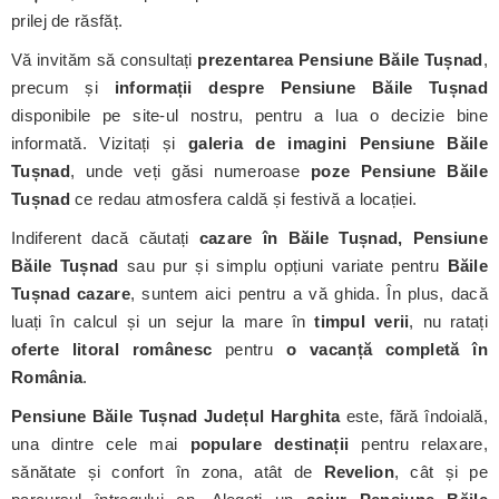
prilej de răsfăț.
Vă invităm să consultați
prezentarea Pensiune Băile Tușnad
,
precum și
informații despre Pensiune Băile Tușnad
disponibile pe site-ul nostru, pentru a lua o decizie bine
informată. Vizitați și
galeria de imagini Pensiune Băile
Tușnad
, unde veți găsi numeroase
poze Pensiune Băile
Tușnad
ce redau atmosfera caldă și festivă a locației.
Indiferent dacă căutați
cazare în Băile Tușnad, Pensiune
Băile Tușnad
sau pur și simplu opțiuni variate pentru
Băile
Tușnad cazare
, suntem aici pentru a vă ghida. În plus, dacă
luați în calcul și un sejur la mare în
timpul verii
, nu ratați
oferte litoral românesc
pentru
o vacanță completă în
România
.
Pensiune Băile Tușnad
Județul Harghita
este, fără îndoială,
una dintre cele mai
populare destinații
pentru relaxare,
sănătate și confort în zona, atât de
Revelion
, cât și pe