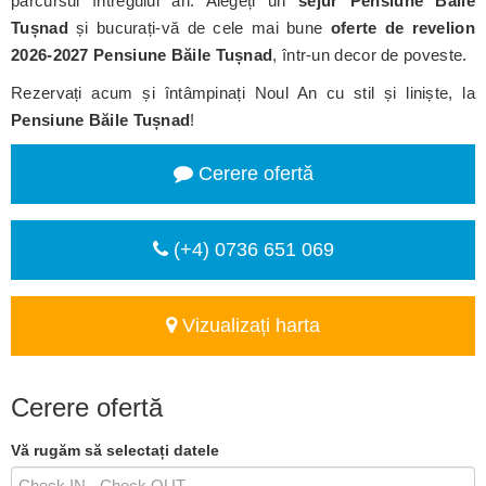
parcursul întregului an. Alegeți un
sejur Pensiune Băile
Tușnad
și bucurați-vă de cele mai bune
oferte de revelion
2026-2027 Pensiune Băile Tușnad
, într-un decor de poveste.
Rezervați acum și întâmpinați Noul An cu stil și liniște, la
Pensiune Băile Tușnad
!
Cerere ofertă
(+4) 0736 651 069
Vizualizați harta
Cerere ofertă
Vă rugăm să selectați datele