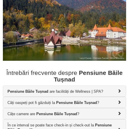
Întrebări frecvente despre
Pensiune Băile
Tușnad
Pensiune Băile Tușnad
are facilități de Wellness | SPA?
Câți oaspeți pot fi găzduiți la
Pensiune Băile Tușnad
?
Câțe camere are
Pensiune Băile Tușnad
?
În ce interval se poate face check-in și check-out la
Pensiune