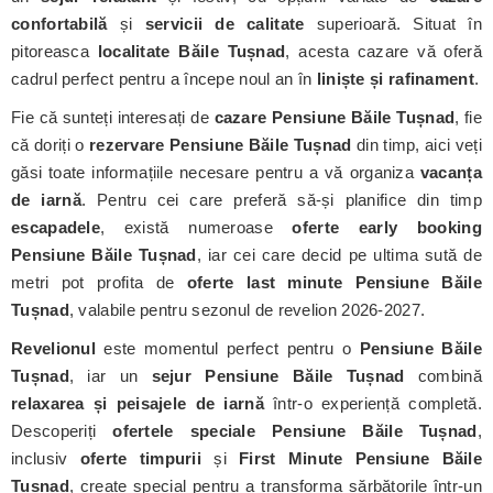
confortabilă
și
servicii de calitate
superioară. Situat în
pitoreasca
localitate Băile Tușnad
, acesta cazare vă oferă
cadrul perfect pentru a începe noul an în
liniște și rafinament
.
Fie că sunteți interesați de
cazare Pensiune Băile Tușnad
, fie
că doriți o
rezervare Pensiune Băile Tușnad
din timp, aici veți
găsi toate informațiile necesare pentru a vă organiza
vacanța
de iarnă
. Pentru cei care preferă să-și planifice din timp
escapadele
, există numeroase
oferte early booking
Pensiune Băile Tușnad
, iar cei care decid pe ultima sută de
metri pot profita de
oferte last minute Pensiune Băile
Tușnad
, valabile pentru sezonul de revelion 2026-2027.
Revelionul
este momentul perfect pentru o
Pensiune Băile
Tușnad
, iar un
sejur Pensiune Băile Tușnad
combină
relaxarea și peisajele de iarnă
într-o experiență completă.
Descoperiți
ofertele speciale Pensiune Băile Tușnad
,
inclusiv
oferte timpurii
și
First Minute Pensiune Băile
Tușnad
, create special pentru a transforma sărbătorile într-un