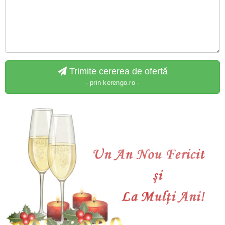
Trimite cererea de ofertă
- prin kerengo.ro -