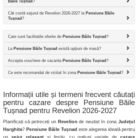
Băile Tușnad
?
Cât costă sejurul de Revelion 2026-2027 la
Pensiune Băile
Tușnad
?
Care sunt facilitatile oferite de
Pensiune Băile Tușnad
?
La
Pensiune Băile Tușnad
există opțiuni de masă?
Accepta vouchere de vacanta
Pensiune Băile Tușnad
?
Ce este recomandat de vizitat în zona
Pensiune Băile Tușnad
?
Informații utile și termeni frecvent căutați
pentru cazare despre Pensiune Băile
Tușnad pentru Revelion 2026-2027
Planificați să petreceți un
Revelion
de neuitat în zona
Județul
Harghita
?
Pensiune Băile Tușnad
este alegerea ideală pentru
un
sejur relaxant
și festiv, cu opțiuni variate de
cazare