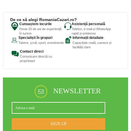
De ce să alegi RomaniaCazari.ro?
Cunoaștem locurile
Asistență personală
Peste 20 de ani de experiență
Telefon, e-mail și WhatsApp
în turism
rapid și prietenos
Specialiști în grupuri
Informații detaliate
Tabere, școli, sport, evenimente
Capacitate reală, camere și
facilități clare
Contact direct
Comunicare directă cu
proprietarii
NEWSLETTER
SIGN UP