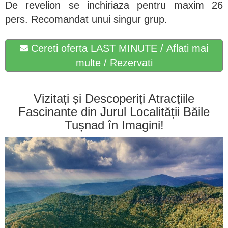
De revelion se inchiriaza pentru maxim 26
pers. Recomandat unui singur grup.
Cereti oferta LAST MINUTE / Aflati mai
multe / Rezervati
Vizitați și Descoperiți Atracțiile
Fascinante din Jurul Localității Băile
Tușnad în Imagini!