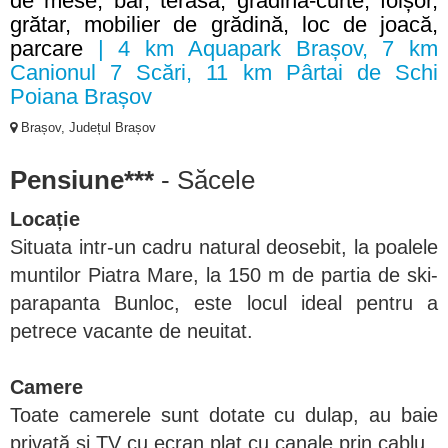
de mese, bar, terasă, grădină-curte, foișor,
grătar, mobilier de grădină, loc de joacă,
parcare
| 4 km Aquapark Brașov, 7 km
Canionul 7 Scări, 11 km Pârtai de Schi
Poiana Brașov
Brașov, Județul Brașov
Pensiune***
- Săcele
Locație
Situata intr-un cadru natural deosebit, la poalele
muntilor Piatra Mare, la 150 m de partia de ski-
parapanta Bunloc, este locul ideal pentru a
petrece vacante de neuitat.
Camere
Toate camerele sunt dotate cu dulap, au baie
privată și TV cu ecran plat cu canale prin cablu.