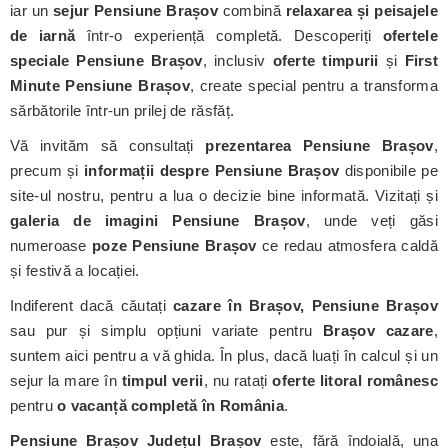
iar un
sejur Pensiune Brașov
combină
relaxarea și peisajele
de iarnă
într-o experiență completă. Descoperiți
ofertele
speciale Pensiune Brașov
, inclusiv
oferte timpurii
și
First
Minute Pensiune Brașov
, create special pentru a transforma
sărbătorile într-un prilej de răsfăț.
Vă invităm să consultați
prezentarea Pensiune Brașov
,
precum și
informații despre Pensiune Brașov
disponibile pe
site-ul nostru, pentru a lua o decizie bine informată. Vizitați și
galeria de imagini Pensiune Brașov
, unde veți găsi
numeroase
poze Pensiune Brașov
ce redau atmosfera caldă
și festivă a locației.
Indiferent dacă căutați
cazare în Brașov, Pensiune Brașov
sau pur și simplu opțiuni variate pentru
Brașov cazare
,
suntem aici pentru a vă ghida. În plus, dacă luați în calcul și un
sejur la mare în
timpul verii
, nu ratați
oferte litoral românesc
pentru
o vacanță completă în România
.
Pensiune Brașov
Județul Brașov
este, fără îndoială, una