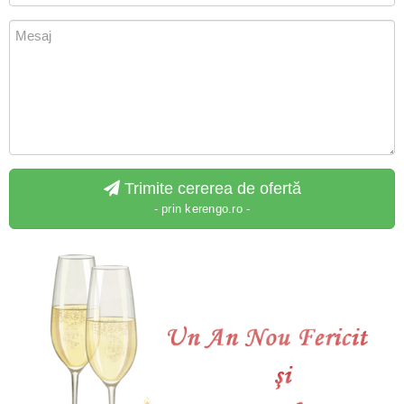
Trimite cererea de ofertă
- prin kerengo.ro -