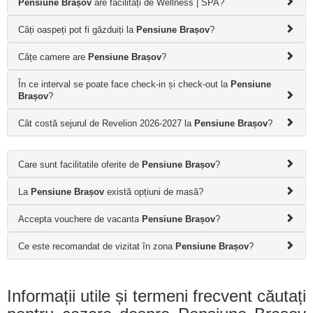
Pensiune Brașov
are facilități de Wellness | SPA?
Câți oaspeți pot fi găzduiți la
Pensiune Brașov
?
Câțe camere are
Pensiune Brașov
?
În ce interval se poate face check-in și check-out la
Pensiune
Brașov
?
Cât costă sejurul de Revelion 2026-2027 la
Pensiune Brașov
?
Care sunt facilitatile oferite de
Pensiune Brașov
?
La
Pensiune Brașov
există opțiuni de masă?
Accepta vouchere de vacanta
Pensiune Brașov
?
Ce este recomandat de vizitat în zona
Pensiune Brașov
?
Informații utile și termeni frecvent căutați