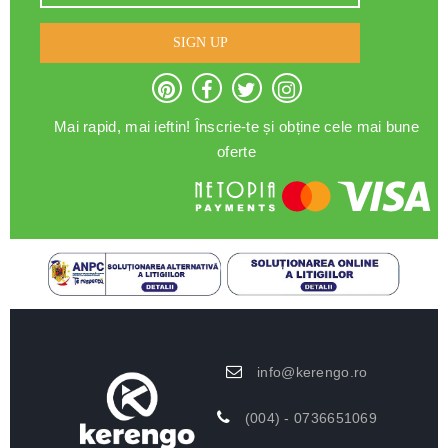
SIGN UP
Mai rapid, mai ieftin! Înscrie-te și obține cele mai bune
oferte
info@kerengo.ro
(004) - 0736651069