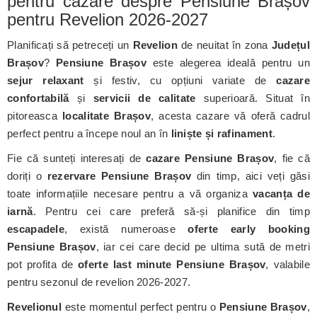
pentru cazare despre Pensiune Brașov
pentru Revelion 2026-2027
Planificați să petreceți un
Revelion
de neuitat în zona
Județul
Brașov
?
Pensiune Brașov
este alegerea ideală pentru un
sejur relaxant
și festiv, cu opțiuni variate de
cazare
confortabilă
și
servicii de calitate
superioară. Situat în
pitoreasca
localitate Brașov
, acesta cazare vă oferă cadrul
perfect pentru a începe noul an în
liniște și rafinament
.
Fie că sunteți interesați de
cazare Pensiune Brașov
, fie că
doriți o
rezervare Pensiune Brașov
din timp, aici veți găsi
toate informațiile necesare pentru a vă organiza
vacanța de
iarnă
. Pentru cei care preferă să-și planifice din timp
escapadele
, există numeroase
oferte early booking
Pensiune Brașov
, iar cei care decid pe ultima sută de metri
pot profita de
oferte last minute Pensiune Brașov
, valabile
pentru sezonul de revelion 2026-2027.
Revelionul
este momentul perfect pentru o
Pensiune Brașov
,