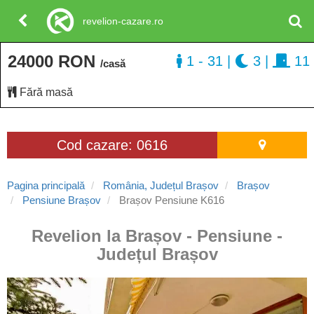
revelion-cazare.ro
24000 RON
1 - 31
|
3
|
11
/casă
Fără masă
Cod cazare: 0616
Pagina principală
România, Județul Brașov
Brașov
Pensiune Brașov
Brașov Pensiune K616
Revelion la Brașov - Pensiune -
Județul Brașov