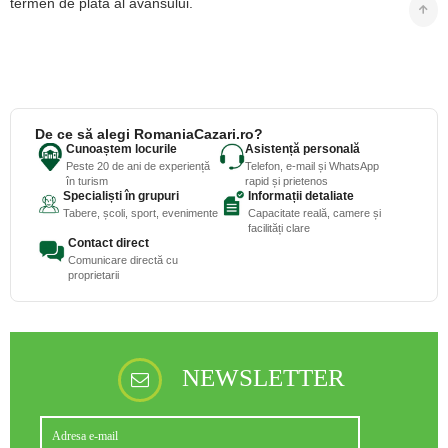
termen de plata al avansului.
De ce să alegi RomaniaCazari.ro?
Cunoaștem locurile
Asistență personală
Peste 20 de ani de experiență
Telefon, e-mail și WhatsApp
în turism
rapid și prietenos
Specialiști în grupuri
Informații detaliate
Tabere, școli, sport, evenimente
Capacitate reală, camere și
facilități clare
Contact direct
Comunicare directă cu
proprietarii
NEWSLETTER