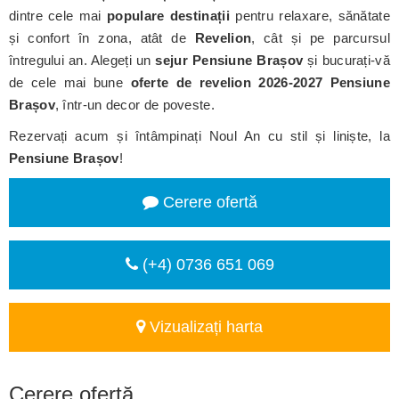
dintre cele mai
populare destinații
pentru relaxare, sănătate
și confort în zona, atât de
Revelion
, cât și pe parcursul
întregului an. Alegeți un
sejur Pensiune Brașov
și bucurați-vă
de cele mai bune
oferte de revelion 2026-2027 Pensiune
Brașov
, într-un decor de poveste.
Rezervați acum și întâmpinați Noul An cu stil și liniște, la
Pensiune Brașov
!
Cerere ofertă
(+4) 0736 651 069
Vizualizați harta
Cerere ofertă